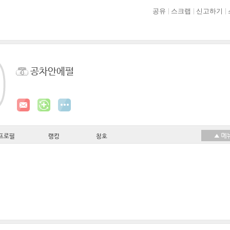
공유
스크랩
신고하기
공차안에펄
프로필
랭킹
칭호