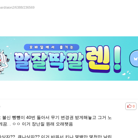
board/aion2/6388/236569
)
공감
비공
0
 불신 뺑뻉이 40번 돌아서 무기 변경권 받게해놓고 그거 노
끔. . ㅇㅇ 이거 장난질 원래 오래됏음
상자?? 큐나상자?? 이거 바꿔서 키나 몇백만 몇천만 날린