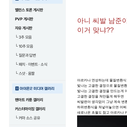
밸런스 토론 게시판
PVP 게시판
아니 씨발 남준
자유 게시판
이거 맞냐??
└
3추 모음
└
10추 모음
└
질문과 답변
└
패치 · 이벤트 · 소식
└
스샷 · 움짤
아르카나 연성하는데 물질변환식 
빛나는 고결한 결정으로 물질변환
아이온2 미디어 갤러리
빛나는 고결한 결정을 만드는게 
고결한 결정을 쳐만들게 해두면
팬아트 카툰 갤러리
씨발련아 생각없이 그냥 계속 변
하위변환식을 쳐넣어놓으면 어
커스터마이징 갤러리
새로나온 초월도 참고 아르카나 
└
커마 소스 공유