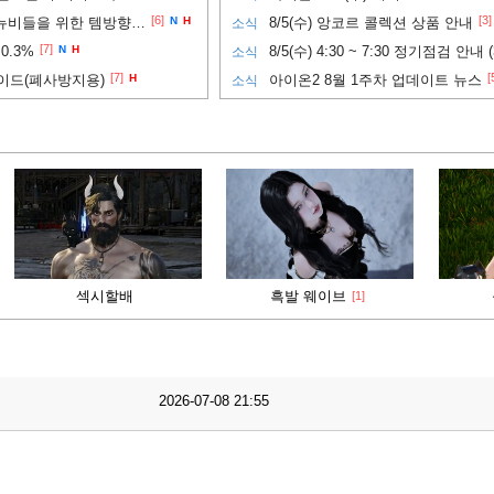
[6]
[3]
PVP까지 노려보고 싶은 뉴비들을 위한 템방향성 추천
N
H
8/5(수) 앙코르 콜렉션 상품 안내
소식
[7]
0.3%
N
H
8/5(수) 4:30 ~ 7:30 정기점검 안내 
소식
[7]
[
이드(폐사방지용)
H
아이온2 8월 1주차 업데이트 뉴스
소식
섹시할배
흑발 웨이브
[1]
2026-07-08 21:55