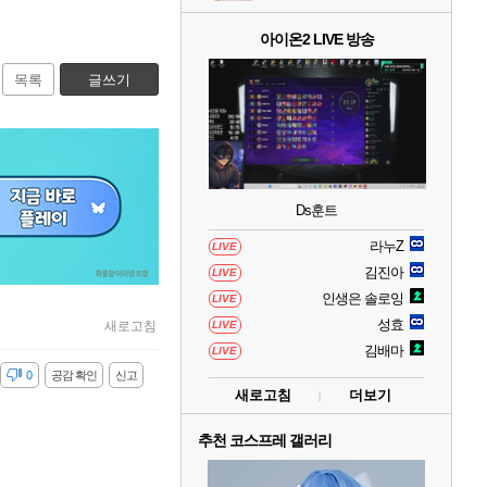
아이온2 LIVE 방송
목록
글쓰기
Ds훈트
라누Z
LIVE
김진아
LIVE
인생은 솔로잉
LIVE
성효
새로고침
LIVE
김배마
LIVE
감
0
공감 확인
신고
새로고침
더보기
추천 코스프레 갤러리