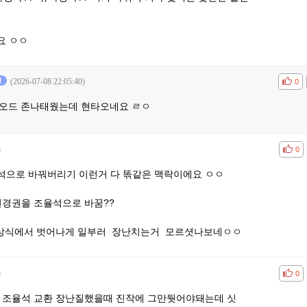
요 ㅇㅇ
(2026-07-08 22:05:40)
공감
비공
0
오드 존나태웠는데 현타오네요 ㄹㅇ
)
공감
비공
0
석으로 바꿔버리기 이런거 다 똒같은 맥락이에요 ㅇㅇ
변경권을 조율석으로 바꿈??
본상식에서 벗어나게 일부러 장난치는거 모르셧나보네ㅇㅇ
)
공감
비공
0
권 조율석 교환 장난질했을때 진작에 그만둿어야돼는데 싯