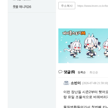
주소복사
https://www.inven.co.kr/
풋볼 매니저26
(6)
댓글
등록순
|
최신순
소빈이
(2026-07-08 21:59:10
이런 장난질 시즌2부터 햇어요
랑 유일 조율석으로 바꿔버리게
물질변환들어가서 첫번째 키나