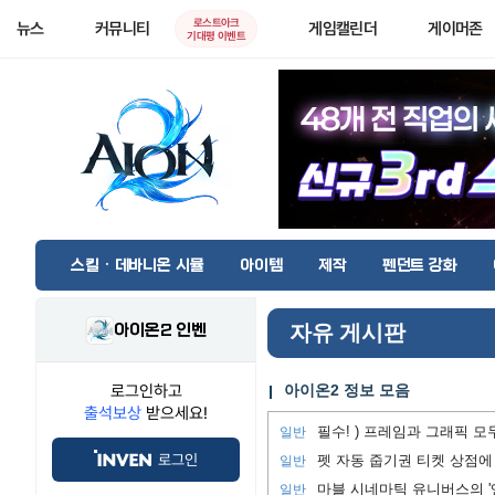
로스트아크
뉴스
커뮤니티
게임캘린더
게이머존
기대평 이벤트
스킬 · 데바니온 시뮬
아이템
제작
펜던트 강화
아이온2 인벤
자유 게시판
로그인하고
아이온2 정보 모음
출석보상
받으세요!
일반
로그인
펫 자동 줍기권 티켓 상점에
일반
마블 시네마틱 유니버스의 '
일반