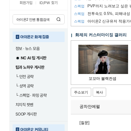
회원가입
ID/PW 찾기
스펙업
전투속도 0.5%, 피해내성 
스펙업
아이온2 신규유저 적응가
스펙업
화제의 커스터마이징 갤러리
아이온2 화제 집중
정보 · 뉴스 모음
NC AI 팁 게시판
팁과 노하우 게시판
└
던전 공략
꼬꼬마 블랙컨셉
└
성역 공략
주소보기
복사
└
스펙업 · 파밍 공략
치지직 팟벤
공차안에펄
SOOP 게시판
[질문]
아이온2 커뮤니티