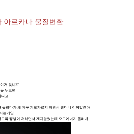
아 아르카나 물질변환
이거 맞냐??
을 누르면
아니고
환 눌렀다가 왜 자꾸 쳐모자르지 하면서 봤더니 이씨발련아
쩌자는거임
카드작 뺑뺑이 쳐하면서 개지랄했는데 오드에너지 돌려내