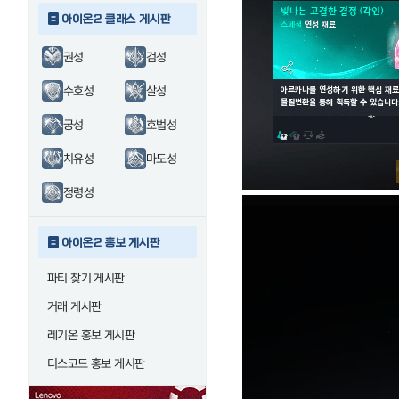
아이온2 클래스 게시판
권성
검성
수호성
살성
궁성
호법성
치유성
마도성
정령성
아이온2 홍보 게시판
파티 찾기 게시판
거래 게시판
레기온 홍보 게시판
디스코드 홍보 게시판