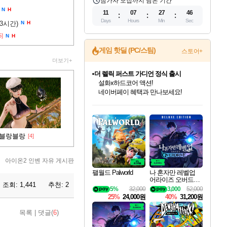
참가자 모집까지 남은 기간
N
H
11
07
27
45
Days
Hours
Min
Sec
(3시간)
N
H
5]
N
H
게임 핫딜 (PC/스팀)
스토어+
더보기+
더 렐릭 퍼스트 가디언 정식 출시
설화x하드코어 액션!
네이버페이 혜택과 만나보세요!
인벤게임즈 8월 특별 할인!
드래곤소드: 어웨이크닝 입점!
문명 7 특별 할인!
마블 투혼 파이팅 소울즈 정식출시!
귀무자: 검의 길 예약 판매 중!
비스트 오브 리인카네이션 정식 출시!
커세어 코브 출시 기념 할인!
베데스다 40주년 기념 할인 중!
캡콤 프렌차이즈 할인 진행 중!
캡콤 일부 상품 상시 할인
스타워즈 은하계 레이서
로블록스 기프트 카드 공식 입점
인기 퍼블리셔 모음!
스팀으로 만나는 드래곤소드!
조선&고려 DLC 출시 예정
마블 히어로 총 출동&화려한 격투!
10% 할인과
게임프릭 신작 IP
해적'섬'을 발전시키자!
베데스다의 명작들을
몬헌, 바하 등 인기 IP를
몬헌 와일즈 & 드래곤즈 도그마2
인벤게임즈에서 10% 추가 적립
Robux를 가장 안전하고
최대 90% 할인가를 만나보세요!
네이버혜택과 함께 만나보세요!
50%할인&추가 적립까지!
네이버 포인트 혜택까지!
이니&베니 혜택까지!
네이버 혜택가와 함께 예약하세요!
할인&네이버혜택으로 만나보세요!
40주년 프로모션으로 만나보세요!
할인가에 만나보세요!
일부 에디션 상시 할인!
혜택으로 예약 판매 중
편안하게 충전하세요
블랑블랑
[4]
아이온2 인벤 자유 게시판
팰월드 Palworld
나 혼자만 레벨업
어라이즈 오버드라
조회:
1,441
추천:
2
이브 디럭스 에디션
5%
32,000
3,000
52,000
Solo Leveling Arise
25%
24,000원
40%
31,200원
Overdrive Deluxe Edi
tion
목록
|
댓글(
6
)