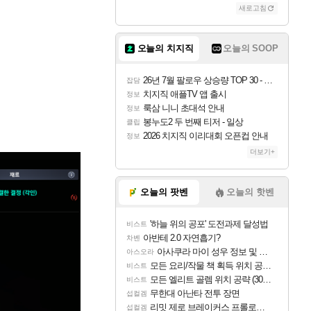
새로고침
오늘의 치지직
오늘의 SOOP
26년 7월 팔로우 상승량 TOP 30 - 월간 치지직
잡담
치지직 애플TV 앱 출시
정보
룩삼 니니 초대석 안내
정보
봉누도2 두 번째 티저 - 일상
클립
2026 치지직 이리대회 오픈컵 안내
정보
더보기+
오늘의 팟벤
오늘의 핫벤
'하늘 위의 공포' 도전과제 달성법
비스트
아반테 2.0 자연흡기?
차벤
아사쿠라 마이 성우 정보 및 주요 필모
아스오라
모든 요리/작물 책 획득 위치 공략 (36개) - 미식가 도전과제
비스트
모든 엘리트 골렘 위치 공략 (30개) - 방랑 결투가
비스트
무한대 아난타 전투 장면
섭컬겜
리밋 제로 브레이커스 프롤로그 테스트 후기 영상 업로드
섭컬겜