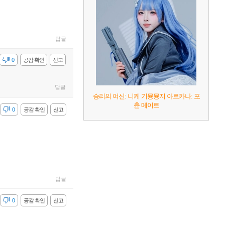
답글
감
0
공감 확인
신고
답글
승리의 여신: 니케 기묭묭지 아르카나: 포
츈 메이트
감
0
공감 확인
신고
답글
감
0
공감 확인
신고