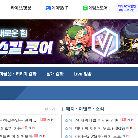
최대 90% 할인
라이브/영상
게이밍/IT
게임스토어
8월 프로모션
아뮬렛 · 허리띠 강화
날개 강화
Live 방송
패치 · 이벤트 · 소식
더보기+
[28]
[12]
필수! ) 프레임과 그래픽 모두 챙길수있는 완벽 세팅법!!
N
H
전 캐릭터별 게시판 상황
N
H
소식
[4]
 되팔기 가능
N
H
데바 룩 체인지 위크 (~8/19)
N
H
소식
[8]
앤트맨'이 되어보자
N
H
아이온2 8/5(수) 패치 노트
N
H
소식