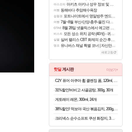
아키츠 아키나 성우 정보 및 주요 필모
아스오라
동해바다 추암해수욕장
여행
포트나이트에서 명일방주 엔드필드 [펠리카] 판매 예정
섭컬겜
7월~8월 부산-단양-충주-울진 다녀왔어요~
여행
8월 28일 넷플릭스에서 예고편 공개 예정
GTA6
모든 성소 위치 공략 (40개) - 귀환한 영혼 도전과제
비스트
실버 팰리스 CBT 화제의 순간·후기 모음
실팰
유니버스 채널 특별 코너 | 자신만의 스타일
명조
새로고침
핫딜
게시판
더보기+
C2Y 퓨어 아쿠아 휩 클렌징 폼, 120ml, 4개
31%할인!비비고 사골곰탕, 300g, 30개
게토레이 레몬, 300ml, 24개
38%할인! 먹보야 국산 볶음김치, 200g, 8봉
크리넥스 순수소프트 쿠션 화장지, 3겹, 25m, 30롤, 2개