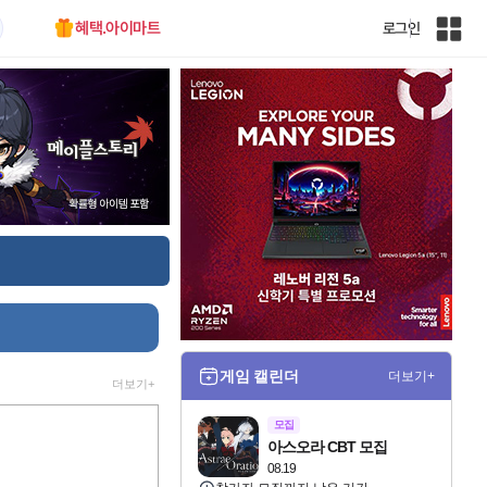
혜택.아이마트
로그인
인
벤
전
체
사
이
트
맵
게임 캘린더
더보기+
더보기+
모집
아스오라 CBT 모집
08.19