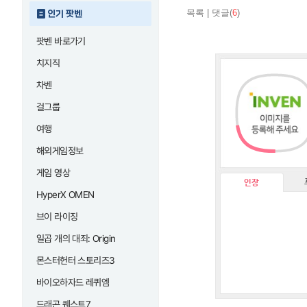
목록
|
댓글(
6
)
인기 팟벤
팟벤 바로가기
치지직
차벤
걸그룹
여행
해외게임정보
게임 영상
인장
HyperX OMEN
브이 라이징
일곱 개의 대죄: Origin
몬스터헌터 스토리즈3
바이오하자드 레퀴엠
드래곤 퀘스트7