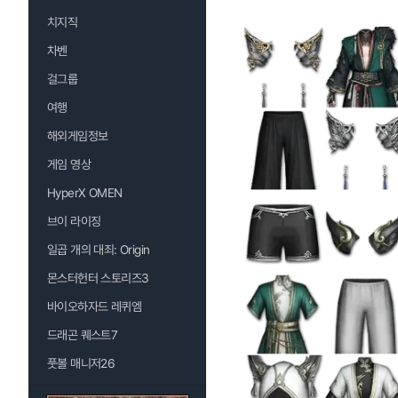
치지직
차벤
걸그룹
여행
해외게임정보
게임 영상
HyperX OMEN
브이 라이징
일곱 개의 대죄: Origin
몬스터헌터 스토리즈3
바이오하자드 레퀴엠
드래곤 퀘스트7
풋볼 매니저26