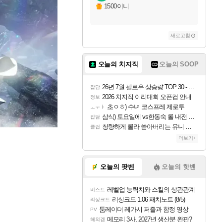
1500이니
새로고침
오늘의 치지직
오늘의 SOOP
26년 7월 팔로우 상승량 TOP 30 - 월간 치지직
잡담
2026 치지직 이리대회 오픈컵 안내
정보
초ㅇㅎ) 수녀 코스프레 제로투
ㅗㅜㅑ
삼식) 토요일에 vs한동숙 롤 내전 예정
잡담
청량하게 콜라 쏟아버리는 유니 ㅋㅋㅋ
클립
더보기+
오늘의 팟벤
오늘의 핫벤
레벨업 능력치와 스킬의 상관관계
비스트
리싱크드 1.06 패치노트 (8/5)
리싱크드
툼레이더 레가시 퍼즐과 함정 영상
PV
메모리 3사, 2027년 생산분 완판?
해외겜