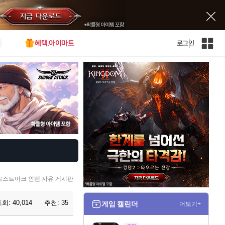
혜택.아이마트
로그인
인
벤
전
체
사
이
트
맵
로스트아크 인벤 자유 게시판
조회:
40,014
추천:
35
게임 캘린더
더보기+