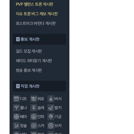
PVP 밸런스 토론 게시판
이슈 토론 버그 제보 게시판
로스트아크 바란다 게시판
홍보 게시판
길드 모집 게시판
레이드 파티찾기 게시판
방송 홍보 게시판
직업 게시판
디트
워로
버서
홀나
슬레
발키
배마
인파
기공
창술
스커
브커