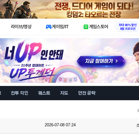
X
최대 90% 할인
라이브/영상
게이밍/IT
게임스토어
8월 프로모션
브
전투 각인
퀘스트
지도
던전 공략
2026-07-08 07:24