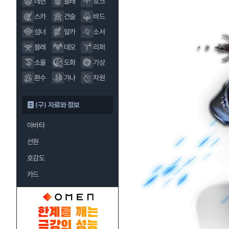
데헌
블래
호크
스카
건슬
바드
섬너
알카
소서
블레
데모
리퍼
소울
도화
기상
환수
가나
차원
(구) 자료와 정보
아바타
선원
호감도
카드