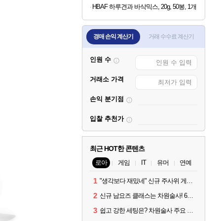
HBAF 하루견과 바삭믹스, 20g, 50봉, 1개
경매 손익 계산기
거래 수수료 계산기
인원 수
거래소 가격
손익 분기점
입찰 추천가
최근 HOT한 콘텐츠
로아
게임
IT
유머
연예
1
"생각보다 재밌네" 신규 주사위 게임 티카투카 호평
2
신규 남요즈 클래스는 차원술사! 6월 20일 로아온 썸머 정리
3
쉽고 강한 세팅은? 차원술사 주요 빌드와 스킬 코드