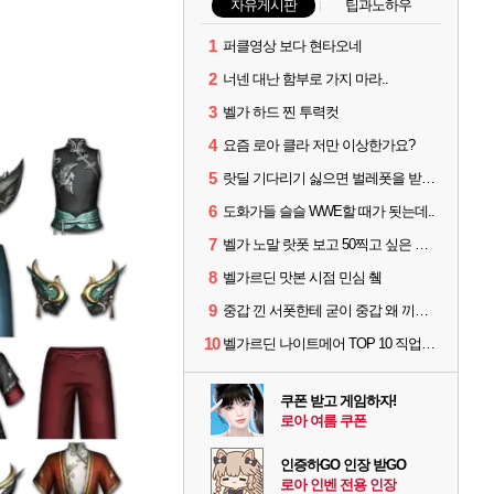
자유게시판
팁과노하우
1
퍼클영상 보다 현타오네
2
너넨 대난 함부로 가지 마라..
3
벨가 하드 찐 투력컷
4
요즘 로아 클라 저만 이상한가요?
5
랏딜 기다리기 싫으면 벌레폿을 받지마라
6
도화가들 슬슬 WWE할 때가 됫는데..
7
벨가 노말 랏폿 보고 50찍고 싶은 폿들
8
벨가르딘 맛본 시점 민심 췤
9
중갑 낀 서폿한테 굳이 중갑 왜 끼냐고 물어보는 6딜남은 그냥 무시하면 됨
10
벨가르딘 나이트메어 TOP 10 직업별 분포
쿠폰 받고 게임하자!
로아 여름 쿠폰
인증하GO 인장 받GO
로아 인벤 전용 인장