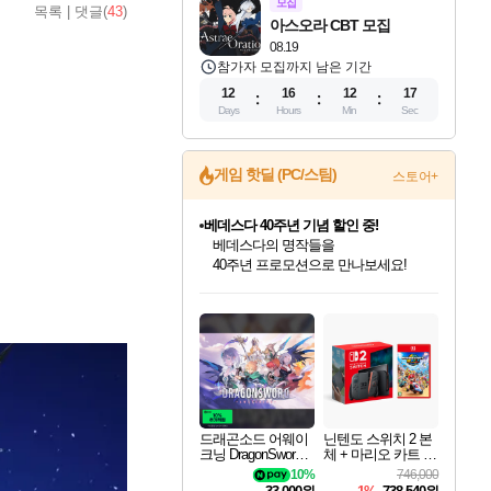
모집
목록
|
댓글(
43
)
아스오라 CBT 모집
08.19
참가자 모집까지 남은 기간
12
16
12
16
Days
Hours
Min
Sec
게임 핫딜 (PC/스팀)
스토어+
베데스다 40주년 기념 할인 중!
베데스다의 명작들을
40주년 프로모션으로 만나보세요!
인벤게임즈 8월 특별 할인!
드래곤소드: 어웨이크닝 입점!
문명 7 특별 할인!
귀무자: 검의 길 예약 판매 중!
비스트 오브 리인카네이션 정식 출시!
커세어 코브 출시 기념 할인!
더 렐릭 퍼스트 가디언 정식 출시
마블 투혼 파이팅 소울즈 예약 판매 중!
캡콤 프렌차이즈 할인 진행 중!
캡콤 일부 상품 상시 할인
스타워즈 은하계 레이서
로블록스 기프트 카드 공식 입점
인기 퍼블리셔 모음!
스팀으로 만나는 드래곤소드!
조선&고려 DLC 출시 예정
10% 할인과
게임프릭 신작 IP
해적'섬'을 발전시키자!
설화x하드코어 액션!
마블 히어로 총 출동&화려한 격투!
몬헌, 바하 등 인기 IP를
몬헌 와일즈 & 드래곤즈 도그마2
인벤게임즈에서 10% 추가 적립
Robux를 가장 안전하고
최대 90% 할인가를 만나보세요!
네이버혜택과 함께 만나보세요!
50%할인&추가 적립까지!
이니&베니 혜택까지!
네이버 혜택가와 함께 예약하세요!
할인&네이버혜택으로 만나보세요!
네이버페이 혜택과 만나보세요!
네이버 포인트 혜택까지!
할인가에 만나보세요!
일부 에디션 상시 할인!
혜택으로 예약 판매 중
편안하게 충전하세요
드래곤소드 어웨이
닌텐도 스위치 2 본
크닝 DragonSword A
체 + 마리오 카트 월
wakening
드
10%
746,000