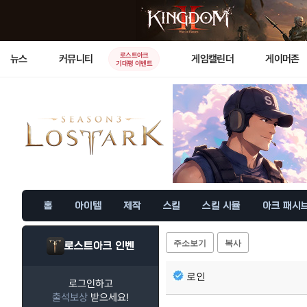
로스트아크
뉴스
커뮤니티
게임캘린더
게이머존
기대평 이벤트
홈
아이템
제작
스킬
스킬 시뮬
아크 패시
주소보기
복사
로스트아크 인벤
로인
로그인하고
출석보상
받으세요!