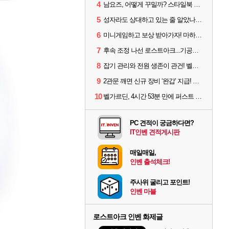
4
남요즈, 어떻게 꾸밀까? 스타일북 인기 차원술사 커스터마이즈
5
성자라도 상대하고 있는 줄 알았나? 벨가르딘 이모저모
6
미니게임하고 보상 받아가자! 마하라카 썸머 캠프 할 일은?
7
후속 조정 나선 로스트아크...기공사, 차원술사 하향
8
잡기 관리와 전원 생존이 관건! 벨가르딘 유물 칭호 획득방법 정리
9
2관문 깨면 신규 장비 ‘완갑’ 지급! 그림자 레이드 벨가르딘 공개
10
벨가르딘, 4시간 53분 만에 퍼스트 클리어 나왔다
PC 견적이 궁금하다면?
IT인벤 견적게시판
매일매일,
인벤 출석체크!
주사위 굴리고 포인트!
인벤 마블
로스트아크 인벤 화제글