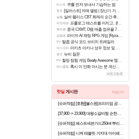
쿠를 먼저 보내서 기습하는 법
비스트
[일러스트] 자매 앨범 | 장난기 가득한 오후의 공원 (리메이크판)
명조
실버 팰리스 CBT 화제의 순간·후기 모음
실팰
프롤로그 테스트를 마치고.. (feat. 리아)
리밋제로
중국 CXMT, D램 매출 점유율 7%…글로벌 4위로 부상
해외겜
라이자 AI 채팅 RPG 게임 [RyzaChat: AI] 공개
섭컬겜
탈콥 공식 코드 브리치 트레일러
PV
아키츠 아키나 성우 정보 및 주요 필모
아스오라
뉴비 질문
명조
힐링 탐험 게임 Bearly Awesome 챕터 1 트레일러
PV
혹시 이 만화 아시는 분 계신가요
애니클립
새로고침
핫딜
게시판
더보기+
[슈퍼적립] [호환][불스원]프리미엄 공기청정 활성탄 자동차 차량용 에어컨필터 01
[37,900 -> 23,900] 대왕소갈비찜 순한맛 1.2kg
[슈퍼적립] 페스트세븐가드250ml 뿌리는 바퀴벌레약 빈대 벼룩 집벌레 벌레 살충제 트랩 약 박멸 약국 퇴치 제거 퇴치약 퇴치제 퇴치법 하수구 흰
[슈퍼적립] 니케 태블릿 거치대 아이패드 거치대 침대 갤럭시탭 패드 The Comfy