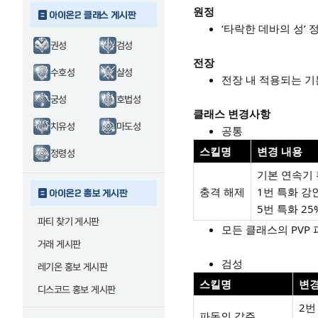
원정
아이온2 클래스 게시판
‘타락한 데바의 성’ 
권성
검성
전장
수호성
살성
전장 내 적용되는 기
궁성
호법성
클래스 변경사항
치유성
마도성
공통
스킬명
변경 내용
정령성
기본 연속기 
충격 해제
1번 특화 강인
아이온2 홍보 게시판
5번 특화 2
파티 찾기 게시판
모든 클래스의 PVP 
거래 게시판
검성
레기온 홍보 게시판
스킬명
변경
디스코드 홍보 게시판
2번
파동의 갑주