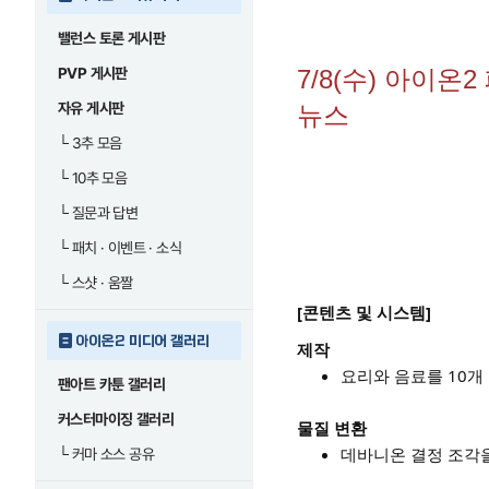
밸런스 토론 게시판
PVP 게시판
7/8(수) 아이온
자유 게시판
뉴스
└
3추 모음
└
10추 모음
└
질문과 답변
└
패치 · 이벤트 · 소식
└
스샷 · 움짤
[콘텐츠 및 시스템]
아이온2 미디어 갤러리
제작
요리와 음료를 10개
팬아트 카툰 갤러리
커스터마이징 갤러리
물질 변환
데바니온 결정 조각을
└
커마 소스 공유