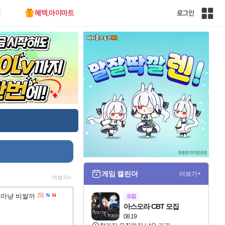
혜택.아이마트
로그인
인
벤
전
체
사
이
트
맵
게임 캘린더
더보기+
더보기+
[5]
1마냥 비쌀까
N
H
모집
아스오라 CBT 모집
08.19