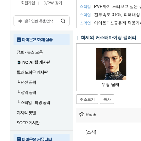
회원가입
ID/PW 찾기
스펙업
전투속도 0.5%, 피해내성 
스펙업
아이온2 신규유저 적응가
스펙업
화제의 커스터마이징 갤러리
아이온2 화제 집중
정보 · 뉴스 모음
NC AI 팁 게시판
팁과 노하우 게시판
└
던전 공략
무쌍 남캐
└
성역 공략
주소보기
복사
└
스펙업 · 파밍 공략
치지직 팟벤
Roah
SOOP 게시판
[소식]
아이온2 커뮤니티