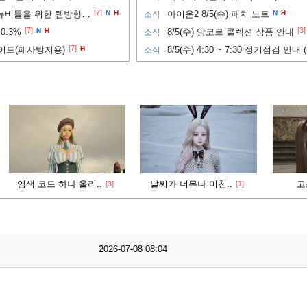
[7]
PVP까지 노려보고 싶은 뉴비들을 위한 템방향성 추천
N
H
아이온2 8/5(수) 패치 노트
N
H
소식
[7]
[3]
0.3%
N
H
8/5(수) 앙코르 콜렉션 상품 안내
소식
[7]
이드(폐사방지용)
H
8/5(수) 4:30 ~ 7:30 정기점검 안내 
소식
염색 코드 하나 올리..
날씨가 너무나 미친..
고
[3]
[1]
2026-07-08 08:04