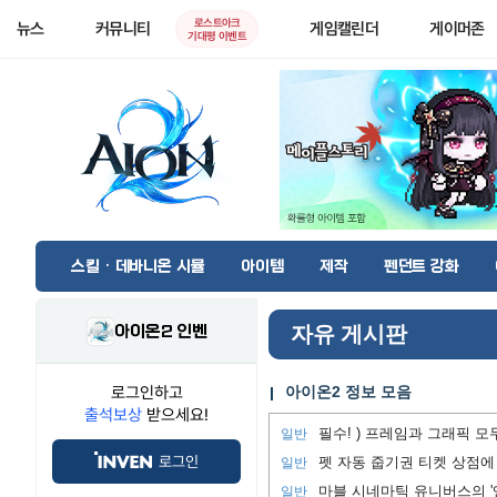
로스트아크
뉴스
커뮤니티
게임캘린더
게이머존
기대평 이벤트
스킬 · 데바니온 시뮬
아이템
제작
펜던트 강화
아이온2 인벤
자유 게시판
로그인하고
아이온2 정보 모음
출석보상
받으세요!
일반
로그인
펫 자동 줍기권 티켓 상점에
일반
마블 시네마틱 유니버스의 '
일반