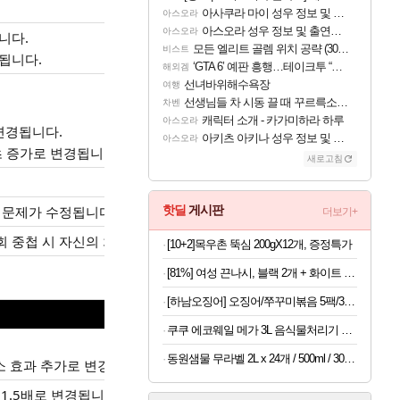
아사쿠라 마이 성우 정보 및 주요 필모
아스오라
아스오라 성우 정보 및 출연작 모음
아스오라
니다.
모든 엘리트 골렘 위치 공략 (30개) - 방랑 결투가
비스트
경됩니다.
‘GTA 6’ 예판 흥행…테이크투 “내부 예상 크게 넘어”
해외겜
선녀바위해수욕장
여행
선생님들 차 시동 끌 때 꾸르륵소리나는데
차벤
캐릭터 소개 - 카가미하라 하루
아스오라
 변경됩니다.
아키츠 아키나 성우 정보 및 주요 필모
아스오라
5초 증가로 변경됩니다.
새로고침
 문제가 수정됩니다.
핫딜
게시판
더보기+
5회 중첩 시 자신의 치명타 피해 증폭 증가 효과로 변경됩니다.
[10+2]목우촌 뚝심 200gX12개, 증정특가
[81%] 여성 끈나시, 블랙 2개 + 화이트 2개, FREE, 4개
[하남오징어] 오징어/쭈꾸미볶음 5팩/3팩 (보통맛/매운맛)(딜)
쿠쿠 에코웨일 메가 3L 음식물처리기 눌음방지 건조분쇄형 쿠쿠 직접생산
동원샘물 무라벨 2L x 24개 / 500ml / 300ml / 1.1L 생수,음료 모음
소 효과 추가로 변경됩니다.
 1.5배로 변경됩니다.