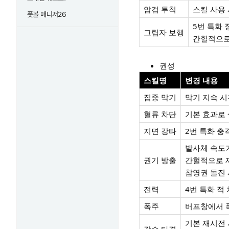
암검 투척
스킬 사용
풋볼 매니저26
5번 특화 
그림자 보행
간헐적으로
권성
스킬명
변경 내용
집중 막기
막기 지속 
혈류 차단
기본 효과로 
지면 강타
2번 특화 충
발사체 속도가
권기 방출
간헐적으로 
참영권 돌진 
전력
4번 특화 적
폭주
버프창에서 폭
기본 재시전 