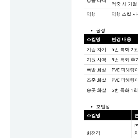
강습 타격
적중 시 기절
역행
역행 스킬 사
궁성
스킬명
변경 내용
기습 차기
5번 특화 2
지원 사격
5번 특화 추
폭발 화살
PVE 피해량
조준 화살
PVE 피해량
송곳 화살
5번 특화 1
호법성
스킬명
P
회전격
치