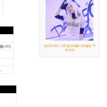
향됩니다.
승리의 여신: 니케 팀스파클-나야 블랑: 77
번 타자
.