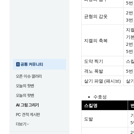
5번
2번
균형의 갑옷
3번
지켈
기본
지켈의 축복
2번
5번
도약 찍기
스킬
공통 커뮤니티
격노 폭발
5번
오픈 이슈 갤러리
살기 파열 (패시브)
살기
오늘의 핫벤
오늘의 팟벤
수호성
스킬명
AI 그림 그리기
PC 견적 게시판
기
도발
5
더보기
2