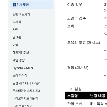
이중 갑옷
3
인기 팟벤
5
팟벤 바로가기
고결의 갑주
3
치지직
포획
스
차벤
막
걸그룹
모욕의 포효 (패시브)
여행
*
해외게임정보
파
게임 영상
격앙 (패시브)
HyperX OMEN
브이 라이징
*
일곱 개의 대죄: Origin
살성
몬스터헌터 스토리즈3
스킬명
변경 내용
바이오하자드 레퀴엠
환영 분신
5번 특화 
드래곤 퀘스트7