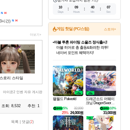
참가자 모집까지 남은 기간
10
09
40
06
Days
Hours
Min
Sec
N
H
(3시간)
N
H
게임 핫딜 (PC/스팀)
스토어+
더보기+
마블 투혼 파이팅 소울즈 정식출시!
마블 히어로 총 출동&화려한 격투!
네이버 포인트 혜택까지!
인벤게임즈 8월 특별 할인!
드래곤소드: 어웨이크닝 입점!
문명 7 특별 할인!
귀무자: 검의 길 예약 판매 중!
비스트 오브 리인카네이션 정식 출시!
커세어 코브 출시 기념 할인!
더 렐릭 퍼스트 가디언 정식 출시
베데스다 40주년 기념 할인 중!
캡콤 프렌차이즈 할인 진행 중!
캡콤 일부 상품 상시 할인
스타워즈 은하계 레이서
로블록스 기프트 카드 공식 입점
인기 퍼블리셔 모음!
스팀으로 만나는 드래곤소드!
조선&고려 DLC 출시 예정
10% 할인과
게임프릭 신작 IP
해적'섬'을 발전시키자!
설화x하드코어 액션!
베데스다의 명작들을
몬헌, 바하 등 인기 IP를
몬헌 와일즈 & 드래곤즈 도그마2
인벤게임즈에서 10% 추가 적립
Robux를 가장 안전하고
최대 90% 할인가를 만나보세요!
네이버혜택과 함께 만나보세요!
50%할인&추가 적립까지!
이니&베니 혜택까지!
네이버 혜택가와 함께 예약하세요!
할인&네이버혜택으로 만나보세요!
네이버페이 혜택과 만나보세요!
40주년 프로모션으로 만나보세요!
할인가에 만나보세요!
일부 에디션 상시 할인!
혜택으로 예약 판매 중
편안하게 충전하세요
스로리 스타일
아이온2 인벤 자유 게시판
팰월드 Palworld
드래곤소드 어웨이
크닝 DragonSword A
조회:
8,532
추천:
1
wakening
5%
32,000
10%
25%
24,000원
33,000원
목록
|
댓글(
2
)