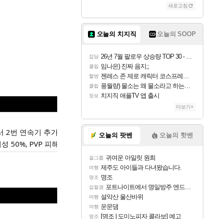
새로고침
오늘의 치지직
오늘의 SOOP
26년 7월 팔로우 상승량 TOP 30 - 월간 치지직
잡담
임나은) 진짜 음지;;
클립
젠레스 존 제로 캐릭터 코스프레한 꽁주
짤방
풍월량) 물소는 왜 물소라고 하는거야? 아! 그만 ㅋㅋ 알았어 ㅋㅋ
클립
치지직 애플TV 앱 출시
정보
더보기+
가에서 2번 연속기 추가로 변경됩니다.
오늘의 팟벤
오늘의 핫벤
 50%, PVP 피해 내성 25% 증가로 변경됩니다.
귀여운 아일릿 원희
걸그룹
제주도 아이들과 다녀왔습니다.
여행
명조
명조
포트나이트에서 명일방주 엔드필드 [펠리카] 판매 예정
섭컬겜
설악산 울산바위
여행
운문댐
여행
[명조 | 도미노피자 콜라보] 예고
명조