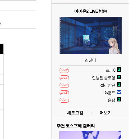
아이온2 LIVE 방송
.
김진아
르네0
LIVE
인생은 솔로잉
LIVE
.
젤리망뀨
LIVE
Ds훈트
LIVE
은쌤
LIVE
새로고침
더보기
추천 코스프레 갤러리