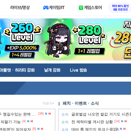
최대 90% 할인
라이브/영상
게이밍/IT
게임스토어
8월 프로모션
아뮬렛 · 허리띠 강화
날개 강화
Live 방송
패치 · 이벤트 · 소식
더보기+
[38]
필수! ) 프레임과 그래픽 모두 챙길수있는 완벽 세팅법!!
N
H
글로벌섭 나오면 쌀값 거기도 시즌
소식
[4]
[14]
 되팔기 가능
N
H
전 캐릭터별 게시판 상황
N
H
소식
[8]
앤트맨'이 되어보자
N
H
데바 룩 체인지 위크 (~8/19)
N
H
소식