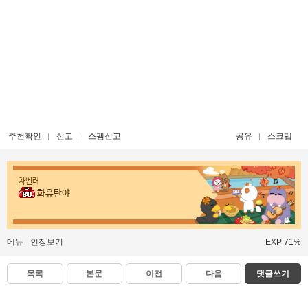
추천확인
신고
스팸신고
공유
스크랩
차벤러
화유탄야
메뉴
인장보기
EXP 71%
목록
본문
이전
다음
댓글쓰기