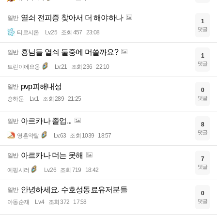
열쇠 전피증 찾아서 더 해야하나
일반
1
댓글
티르시온
Lv.25
조회 457
23:08
횽님들 열쇠 둘중에 머쓸까요?
일반
1
댓글
트린이에요옹
Lv.21
조회 236
22:10
pvp피해내성
일반
0
댓글
숑하문
Lv.1
조회 289
21:25
아르카나 졸업...
일반
8
댓글
영혼약탈
Lv.63
조회 1039
18:57
아르카나 더는 못해
일반
7
댓글
예핑시러
Lv.26
조회 719
18:42
안녕하세요. 수호성동료유저분들
일반
0
댓글
아동순재
Lv.4
조회 372
17:58