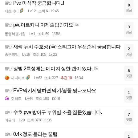
Pve 마석작 궁금합니다..!
일반
0
댓글
세츠에이
Lv.12
조회 6
19:45
pve아르카나 이제졸업인가요
일반
3
댓글
동행복권기원
Lv.1
조회 69
18:58
새싹 뉴비 수호성 pve 스티그마 우선순위 궁금합니다
일반
2
댓글
종구멍멍
Lv.18
조회 105
17:22
징벌 2특성에는 데미지 상한 캡이 있다.
일반
8
댓글
시나티브
Lv.62
조회 327
추천 10
16:34
PVP막기세팅하면 막기/명중 몇나오나요
일반
1
댓글
갓히트
Lv.44
조회 183
13:48
수호 pve 방어구 부위별 조율 질문있습니다.
일반
7
댓글
바글배
Lv.9
조회 378
11:35
0.4k 정도 올리는 꿀팁
일반
1