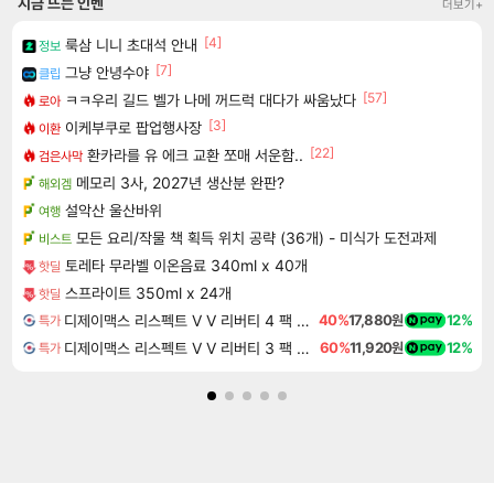
지금 뜨는 인벤
더보기+
[4]
룩삼 니니 초대석 안내
정보
[7]
그냥 안녕수야
클립
[57]
ㅋㅋ우리 길드 벨가 나메 꺼드럭 대다가 싸움났다
로아
[3]
이케부쿠로 팝업행사장
이환
[22]
환카라를 유 에크 교환 쪼매 서운함..
검은사막
메모리 3사, 2027년 생산분 완판?
해외겜
설악산 울산바위
여행
모든 요리/작물 책 획득 위치 공략 (36개) - 미식가 도전과제
비스트
토레타 무라벨 이온음료 340ml x 40개
핫딜
스프라이트 350ml x 24개
핫딜
디제이맥스 리스펙트 V V 리버티 4 팩 DJMAX RESPECT V V Liberty 4 Pack DLC
40%
17,880원
12%
특가
디제이맥스 리스펙트 V V 리버티 3 팩 DJMAX RESPECT V V Liberty 3 Pack DLC
60%
11,920원
12%
특가