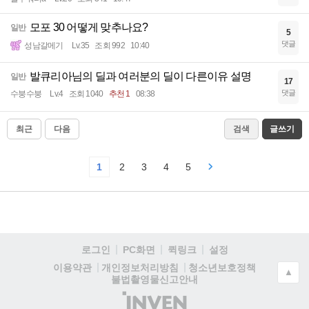
모포 30 어떻게 맞추나요?
일반
5
댓글
성남갈메기
Lv.35
조회 992
10:40
발큐리아님의 딜과 여러분의 딜이 다른이유 설명
일반
17
댓글
수붕수붕
Lv.4
조회 1040
추천 1
08:38
최근
다음
검색
글쓰기
1
2
3
4
5
로그인
PC화면
퀵링크
설정
청소년보호정책
이용약관
개인정보처리방침
▲
불법촬영물신고안내
(주)