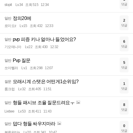
댓글
stopit
Lv.34
조회 515
12:34
정의20에
일반
2
댓글
로미오z
Lv.15
조회 432
12:33
pvp 피증 키나 얼마나 들었어요?
일반
6
댓글
기모매니아
Lv.22
조회 430
12:32
Pvp 질문
일반
5
댓글
쏘아삘라
Lv.1
조회 298
12:07
모래시계 스탯은 어떤게1순위임?
질문
1
댓글
룸크럽
Lv.32
조회 405
11:51
형들 패시브 조율 질문드려요ㅜ
일반
8
댓글
Liebee
Lv.53
조회 411
11:43
덥다 형들 싸우지마라
일반
0
댓글
블루워터a
Lv.20
조회 341
10:47