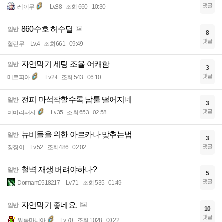
댓글
레이무
Lv.88
조회 660
10:30
860수호 허수딜
일반
8
댓글
혈린무
Lv.4
조회 661
09:49
자연막기 세팅 조율 어캐함
일반
3
댓글
메르피아
Lv.24
조회 543
06:10
전피 마석작할수록 남툴 떨어지네
일반
3
댓글
버버리돼지
Lv.35
조회 653
02:58
뉴비들을 위한 아르카나 맞추는법
일반
3
댓글
징징이
Lv.52
조회 486
02:02
철벽 재생 버려야하나?
일반
5
댓글
Dormant0518217
Lv.71
조회 535
01:49
자연막기 좋네요.
일반
10
댓글
워록마니아
Lv.70
조회 1028
00:22