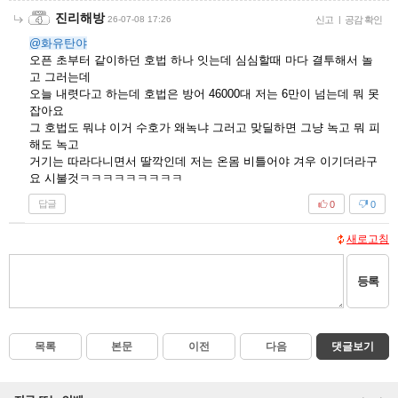
진리해방
26-07-08 17:26
신고
|
공감 확인
@화유탄야
오픈 초부터 같이하던 호법 하나 잇는데 심심할때 마다 결투해서 놀
고 그러는데
오늘 내렷다고 하는데 호법은 방어 46000대 저는 6만이 넘는데 뭐 못
잡아요
그 호법도 뭐냐 이거 수호가 왜녹냐 그러고 맞딜하면 그냥 녹고 뭐 피
해도 녹고
거기는 따라다니면서 딸깍인데 저는 온몸 비틀어야 겨우 이기더라구
요 시불것ㅋㅋㅋㅋㅋㅋㅋㅋㅋ
답글
0
0
새로고침
등록
목록
본문
이전
다음
댓글보기