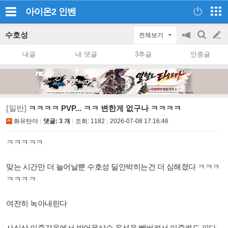
아이온2
인벤
수호성
전체보기
공
검
글
지
색
내글
내 댓글
3추글
인증글
on/off
쓰
기
[일반]
ㅋㅋㅋㅋ PVP... ㅋㅋ 변한게 없구나 ㅋㅋㅋㅋ
화유탄야
댓글: 3 개
조회:
1182
2026-07-08 17:16:46
ㅋㅋㅋㅋㅋ
맞는 시간만 더 늘어날뿐 수호성 딜안박히는건 더 심해졌다 ㅋㅋㅋ
ㅋㅋㅋㅋ
여전히 녹아내린다
사실상 이중갑옷에서 방어율상승 옵션을 빼버려서 이중켜도 피다