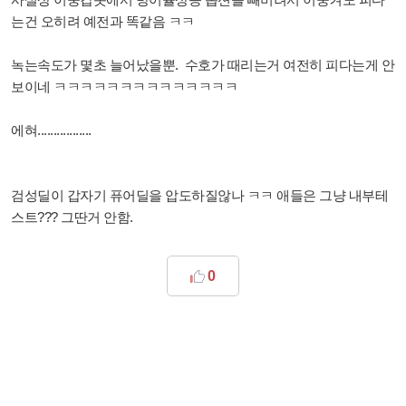
는건 오히려 예전과 똑같음 ㅋㅋ
녹는속도가 몇초 늘어났을뿐. 수호가 때리는거 여전히 피다는게 안
보이네 ㅋㅋㅋㅋㅋㅋㅋㅋㅋㅋㅋㅋㅋㅋ
에혀.................
검성딜이 갑자기 퓨어딜을 압도하질않나 ㅋㅋ 애들은 그냥 내부테
스트??? 그딴거 안함.
0