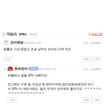
댓글
(3)
등록순
|
최신순
새로고침
진리해방
26-07-08 17:20
신고
|
공감 확인
동툴은 그냥 못잡고 조금 낮아도 녹아요 이게 무슨
답글
0
0
화유탄야
26-07-08 17:23
신고
|
공감 확인
전클래스 딜을 30% 내렸어요..
안그래도 수호 딜 구조상 현 방어수치에 압도당한상태인데 여기
서 30% 더 내린거에요. 딜이 두자리 숫자로만 들어가요 ㅋㅋㅋㅋㅋㅋ
ㅋㅋㅋㅋㅋㅋㅋㅋㅋㅋㅋㅋ
답글
0
0