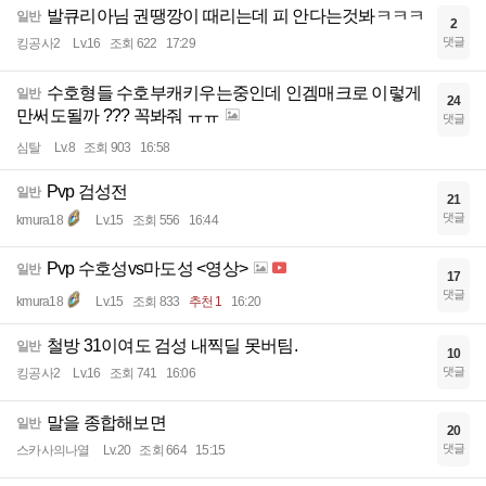
발큐리아님 권땡깡이 때리는데 피 안다는것봐ㅋㅋㅋ
일반
2
댓글
킹공사2
Lv.16
조회 622
17:29
수호형들 수호부캐키우는중인데 인겜매크로 이렇게
일반
24
만써도될까 ??? 꼭봐줘 ㅠㅠ
댓글
심탈
Lv.8
조회 903
16:58
Pvp 검성전
일반
21
댓글
kmura18
Lv.15
조회 556
16:44
Pvp 수호성vs마도성 <영상>
일반
17
댓글
kmura18
Lv.15
조회 833
추천 1
16:20
철방 31이여도 검성 내찍딜 못버팀.
일반
10
댓글
킹공사2
Lv.16
조회 741
16:06
말을 종합해보면
일반
20
댓글
스카사의나열
Lv.20
조회 664
15:15