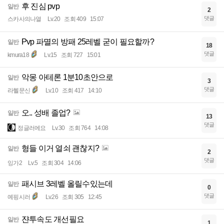
후 진심 pvp
일반
2
댓글
스카사의나열
Lv.20
조회 409
15:07
Pvp 파멸의 방패 25레벨 굳이 필요할까?
일반
18
댓글
kmura18
Lv.15
조회 727
15:01
악몽 아테론 1분10초안으로
일반
3
댓글
라헬문신
Lv.10
조회 417
14:10
오.. 성배 졸업?
일반
13
댓글
정글러에요
Lv.30
조회 764
14:08
형들 이거 열쇠 괜찮지?
일반
2
댓글
잉가2
Lv.5
조회 304
14:06
패시브 3레벨 올릴수있는데
일반
0
댓글
예핑시러
Lv.26
조회 305
12:45
쟌투속도 개선필요
일반
1