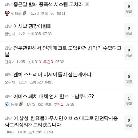
좋은말 할때 증폭석 시스템 고쳐라
잡담
6
댓글
세라퐁
Lv.86
조회 420
08:11
아시발 땡깡이형!!!!
잡담
0
댓글
왕변태
Lv.2
조회 335
07:33
전투관련해서 인겜 매크로 도입한건 최악의 수였다고
잡담
0
봄
댓글
천유v
Lv.35
조회 313
추천 3
05:32
괜히 스트리머 비제이들이 접는게아냐
잡담
0
댓글
오우쩻
Lv.14
조회 628
04:18
어비스 패치 대체 언제 할ㄹ ㅐ남주나??
잡담
1
댓글
둥도
Lv.75
조회 408
추천 1
02:38
이 살성. 한표몰아주시면 어비스 매크로 인던닥사충
잡담
0
싸그리정리해드리겠습니다
댓글
Giuf42
Lv.38
조회 289
01:59