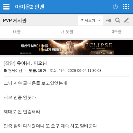
아이온2
인벤
PVP 게시판
전체보기
공
검
글
지
색
내글
내 댓글
3추글
on/off
쓰
기
[잡담]
유아님 , 미오님
갠세이선수
댓글: 10 개
조회:
474
2026-06-04 11:30:03
그냥 계속 글내용들 보고있엇는데
서로 인증 안됫다
제대로 된 인증해라
인증 할꺼 다해줬더니 또 요구 계속 하고 말바꾼다