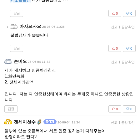
@오르트앰
니가 뭘봤길래요 ㅋㅋ
답글
0
0
아자으자으
26-06-06 11:36
신고
|
공감 확인
불법냄새가 술술난다
답글
0
0
손미오
26-06-04 11:32
신고
|
공감 확인
제가 제시하고 인증하라한건
1.화면녹화
2. 전체계좌잔액
입니다. 저는 다 인증한상태이며 유아는 두개중 하나도 인증못한 상황입
니다
답글
0
0
갠세이선수
26-06-04 11:34
신고
|
공감 확인
둘밖에 없는 오픈톡에서 서로 인증 원하는거 다해주는데
한명이라도 뺀다?