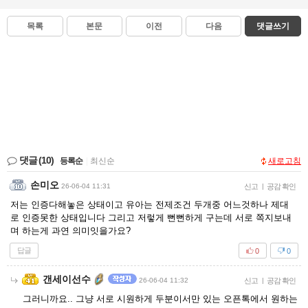
목록
본문
이전
다음
댓글쓰기
댓글
(10)
등록순
|
최신순
새로고침
손미오
26-06-04 11:31
신고
|
공감 확인
저는 인증다해놓은 상태이고 유아는 전제조건 두개중 어느것하나 제대
로 인증못한 상태입니다 그리고 저렇게 뻔뻔하게 구는데 서로 쪽지보내
며 하는게 과연 의미잇을가요?
답글
0
0
갠세이선수
26-06-04 11:32
신고
|
공감 확인
그러니까요.. 그냥 서로 시원하게 두분이서만 있는 오픈톡에서 원하는