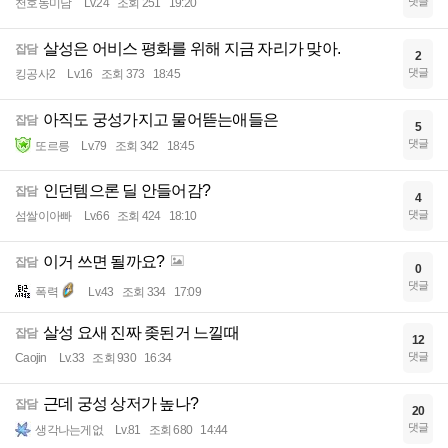
댓글
천호동미남
Lv.24
조회 251
19:20
살성은 어비스 평화를 위해 지금 자리가 맞아.
잡담
2
댓글
킹공사2
Lv.16
조회 373
18:45
아직도 궁성가지고 물어뜯는애들은
잡담
5
댓글
또르릉
Lv.79
조회 342
18:45
인던템으론 딜 안들어감?
잡담
4
댓글
섬쌀이아빠
Lv.66
조회 424
18:10
이거 쓰면 될까요?
잡담
0
댓글
폭력
Lv.43
조회 334
17:09
살성 요새 진짜 좆된거 느낄때
잡담
12
댓글
Caojin
Lv.33
조회 930
16:34
근데 궁성 상저가 높나?
잡담
20
댓글
생각나는게없
Lv.81
조회 680
14:44