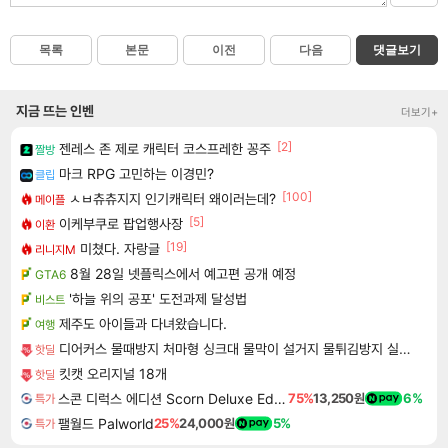
목록
본문
이전
다음
댓글보기
지금 뜨는 인벤
더보기+
[2]
젠레스 존 제로 캐릭터 코스프레한 꽁주
짤방
마크 RPG 고민하는 이경민?
클립
[100]
ㅅㅂ츄츄지지 인기캐릭터 왜이러는데?
메이플
[5]
이케부쿠로 팝업행사장
이환
[19]
미쳤다. 자랑글
리니지M
8월 28일 넷플릭스에서 예고편 공개 예정
GTA6
'하늘 위의 공포' 도전과제 달성법
비스트
제주도 아이들과 다녀왔습니다.
여행
디어커스 물때방지 처마형 싱크대 물막이 설거지 물튀김방지 실리콘 가림막 처마 그란데
핫딜
킷캣 오리지널 18개
핫딜
스콘 디럭스 에디션 Scorn Deluxe Edition
75%
13,250원
6%
특가
팰월드 Palworld
25%
24,000원
5%
특가