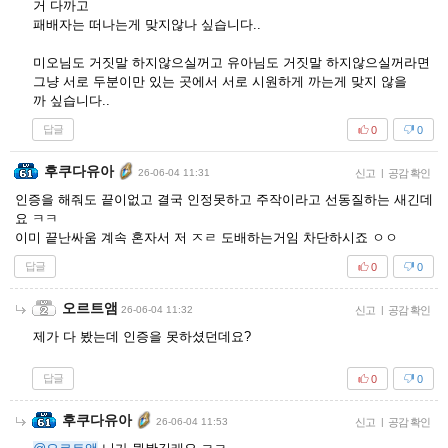
거 다까고
패배자는 떠나는게 맞지않나 싶습니다..
미오님도 거짓말 하지않으실꺼고 유아님도 거짓말 하지않으실꺼라면
그냥 서로 두분이만 있는 곳에서 서로 시원하게 까는게 맞지 않을
까 싶습니다..
답글
0
0
후쿠다유아
26-06-04 11:31
신고
|
공감 확인
인증을 해줘도 끝이없고 결국 인정못하고 주작이라고 선동질하는 새긴데
요 ㅋㅋ
이미 끝난싸움 계속 혼자서 저 ㅈㄹ 도배하는거임 차단하시죠 ㅇㅇ
답글
0
0
오르트앰
26-06-04 11:32
신고
|
공감 확인
제가 다 봤는데 인증을 못하셨던데요?
답글
0
0
후쿠다유아
26-06-04 11:53
신고
|
공감 확인