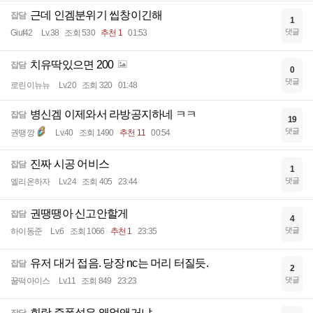
근데 인겜분위기 씹창이긴해
잡담
1
댓글
Giuf42
Lv.38
조회 530
추천 1
01:53
치유딱있으면 200
잡담
0
댓글
로린이뉴뉴
Lv.20
조회 320
01:48
병신겜 이제와서 라방공지하네 ㅋㅋ
잡담
19
댓글
권땡깡
Lv.40
조회 1490
추천 11
00:54
진짜 시공 어비스
잡담
1
댓글
엘리온하자
Lv.24
조회 405
23:44
권땡땡아 신고안할게
잡담
4
댓글
하이동준
Lv.6
조회 1066
추천 1
23:35
유저 대거 접음. 당장 nc는 머리 터질듯.
잡담
2
댓글
꿀떡아이스
Lv.11
조회 849
23:23
회랑 증폭석은 왜없앤거냐