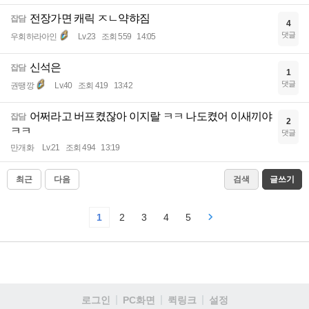
전장가면 캐릭 ㅈㄴ약햐짐
잡담
4
댓글
우회하라아인
Lv.23
조회 559
14:05
신석은
잡담
1
댓글
권땡깡
Lv.40
조회 419
13:42
어쩌라고 버프켰잖아 이지랄 ㅋㅋ 나도켰어 이새끼야
잡담
2
ㅋㅋ
댓글
만개화
Lv.21
조회 494
13:19
최근
다음
검색
글쓰기
1
2
3
4
5
로그인
PC화면
퀵링크
설정