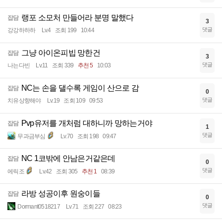
랭포 소모처 만들어라 분명 말했다
잡담
3
댓글
강강하하하
Lv.4
조회 199
10:44
그냥 아이온피빕 망한건
잡담
3
댓글
나는다빈
Lv.11
조회 339
추천 5
10:03
NC는 손을 댈수록 게임이 산으로 감
잡담
0
댓글
치유상향해야
Lv.19
조회 109
09:53
Pvp유저를 개처럼 대하니까 망하는거야
잡담
1
댓글
무과금부심
Lv.70
조회 198
09:47
NC 1코밖에 안남은거같은데
잡담
0
댓글
에릭조
Lv.42
조회 305
추천 1
08:39
라방 성공이후 원숭이들
잡담
0
댓글
Dormant0518217
Lv.71
조회 227
08:23