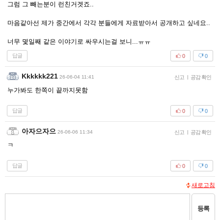
그럼 그 빼는분이 런친거겟죠..
마음같아선 제가 중간에서 각각 분들에게 자료받아서 공개하고 싶네요..
너무 몇일째 같은 이야기로 싸우시는걸 보니...ㅠㅠ
답글
0
0
Kkkkkk221
26-06-04 11:41
신고
|
공감 확인
누가봐도 한쪽이 끝까지못함
답글
0
0
아자으자으
26-06-06 11:34
신고
|
공감 확인
ㅋ
답글
0
0
새로고침
등록