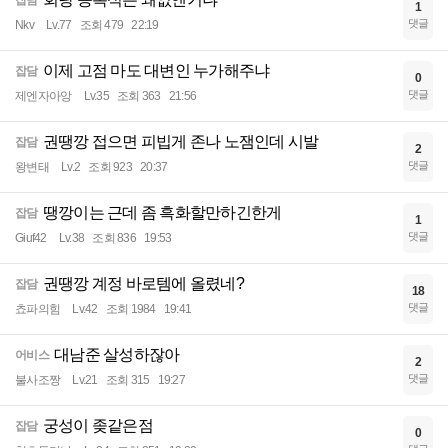
잡담
1
댓글
Nkv
Lv.77
조회 479
22:19
이제 고점 마도 대변인 누가해주냐
잡담
0
댓글
제엔자아앙
Lv.35
조회 363
21:56
권땡깡 접으면 피빕게 존나 노잼인데 시발
잡담
2
댓글
왕변태
Lv.2
조회 923
20:37
땡깡이는 근데 좀 흑화할만하긴한게
잡담
1
댓글
Giuf42
Lv.38
조회 836
19:53
권땡깡 계정 바로템에 올렸네?
잡담
18
댓글
쵸파의힘
Lv.42
조회 1984
19:41
대남준 살성하잖아
어비스
2
댓글
불사조짱
Lv.21
조회 315
19:27
궁성이 좆같은점
잡담
0