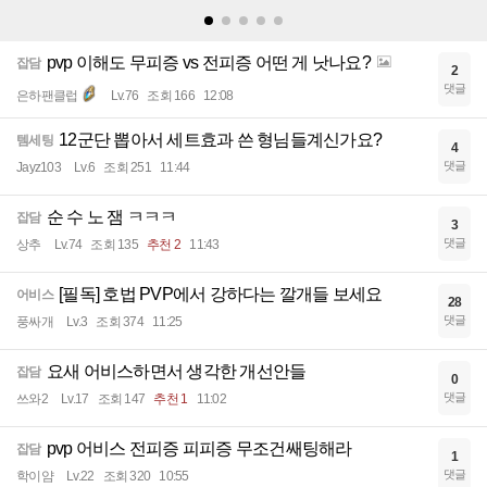
pvp 이해도 무피증 vs 전피증 어떤 게 낫나요?
잡담
2
댓글
은하팬클럽
Lv.76
조회 166
12:08
12군단 뽑아서 세트효과 쓴 형님들계신가요?
템세팅
4
댓글
Jayz103
Lv.6
조회 251
11:44
순 수 노 잼 ㅋㅋㅋ
잡담
3
댓글
상추
Lv.74
조회 135
추천 2
11:43
[필독] 호법 PVP에서 강하다는 깔개들 보세요
어비스
28
댓글
풍싸개
Lv.3
조회 374
11:25
요새 어비스하면서 생각한 개선안들
잡담
0
댓글
쓰와2
Lv.17
조회 147
추천 1
11:02
pvp 어비스 전피증 피피증 무조건쌔팅해라
잡담
1
댓글
학이얌
Lv.22
조회 320
10:55