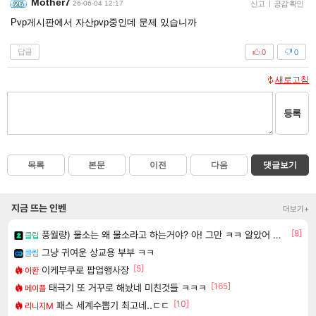
Mother7
26-06-04 12:17
신고
|
공감 확인
Pvp게시판에서 자산pvp중인데 문제 있습니까
답글
0
0
새로고침
등록
목록
본문
이전
다음
댓글보기
지금 뜨는 인벤
더보기+
[8]
풍월량) 물소는 왜 물소라고 하는거야? 아! 그만 ㅋㅋ 알았어 ㅋㅋ
클립
그냥 귀여운 상교용 부부 ㅋㅋ
클립
[5]
이케부쿠로 팝업행사장
이환
[165]
태극기 또 거꾸로 해놨네 미친것들 ㅋㅋㅋ
메이플
[10]
패스 세계수뽑기 최고네..ㄷㄷ
리니지M