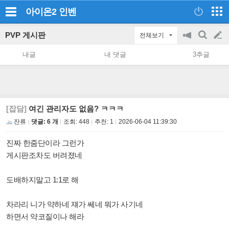
아이온2
인벤
PVP 게시판
전체보기
공
검
글
지
색
내글
내 댓글
3추글
on/off
쓰
기
[잡담]
여긴 관리자도 없음? ㅋㅋㅋ
잔류
댓글: 6 개
조회:
448
추천:
1
2026-06-04 11:39:30
진짜 한줌단이라 그런가
게시판조차도 버려졌네
도배하지말고 1:1로 해
차라리 니가 약하네 쟤가 쎄네 뭐가 사기네
하면서 약코질이나 해라