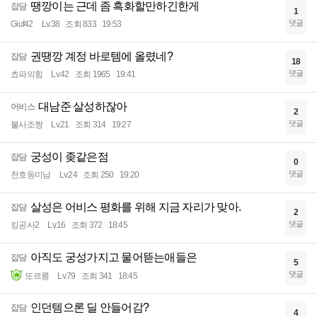
땡깡이는 근데 좀 흑화할만하긴한게
잡담
1
댓글
Giuf42
Lv.38
조회 833
19:53
권땡깡 계정 바로템에 올렸네?
잡담
18
댓글
쵸파의힘
Lv.42
조회 1965
19:41
대남준 살성하잖아
어비스
2
댓글
불사조짱
Lv.21
조회 314
19:27
궁성이 좆같은점
잡담
0
댓글
천호동미남
Lv.24
조회 250
19:20
살성은 어비스 평화를 위해 지금 자리가 맞아.
잡담
2
댓글
킹공사2
Lv.16
조회 372
18:45
아직도 궁성가지고 물어뜯는애들은
잡담
5
댓글
또르릉
Lv.79
조회 341
18:45
인던템으론 딜 안들어감?
잡담
4