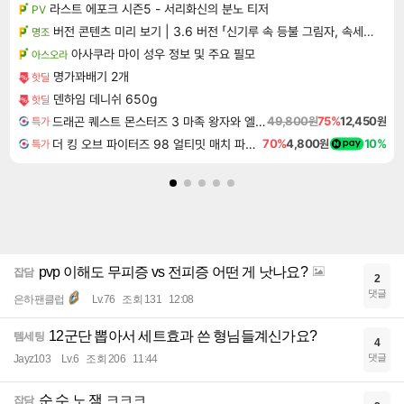
라스트 에포크 시즌5 - 서리화신의 분노 티저
PV
버전 콘텐츠 미리 보기 | 3.6 버전 「신기루 속 등불 그림자, 속세에 깃든 검의 결심」이 8월 20일에 업데이트됩니다!
명조
아사쿠라 마이 성우 정보 및 주요 필모
아스오라
명가꽈배기 2개
핫딜
덴하임 데니쉬 650g
핫딜
드래곤 퀘스트 몬스터즈 3 마족 왕자와 엘프의 여행 Dragon Quest Monsters The Dark Prince
49,800원
75%
12,450원
특가
더 킹 오브 파이터즈 98 얼티밋 매치 파이널 에디션 THE KING OF FIGHTERS 98 ULTIMATE MATCH FINAL EDITION
70%
4,800원
10%
특가
pvp 이해도 무피증 vs 전피증 어떤 게 낫나요?
잡담
2
댓글
은하팬클럽
Lv.76
조회 131
12:08
12군단 뽑아서 세트효과 쓴 형님들계신가요?
템세팅
4
댓글
Jayz103
Lv.6
조회 206
11:44
순 수 노 잼 ㅋㅋㅋ
잡담