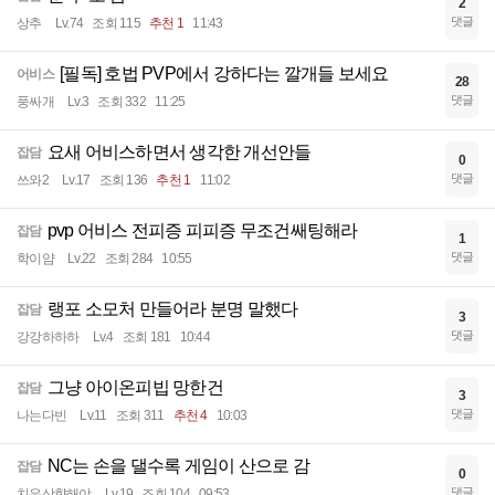
2
댓글
상추
Lv.74
조회 115
추천 1
11:43
[필독] 호법 PVP에서 강하다는 깔개들 보세요
어비스
28
댓글
풍싸개
Lv.3
조회 332
11:25
요새 어비스하면서 생각한 개선안들
잡담
0
댓글
쓰와2
Lv.17
조회 136
추천 1
11:02
pvp 어비스 전피증 피피증 무조건쌔팅해라
잡담
1
댓글
학이얌
Lv.22
조회 284
10:55
랭포 소모처 만들어라 분명 말했다
잡담
3
댓글
강강하하하
Lv.4
조회 181
10:44
그냥 아이온피빕 망한건
잡담
3
댓글
나는다빈
Lv.11
조회 311
추천 4
10:03
NC는 손을 댈수록 게임이 산으로 감
잡담
0
댓글
치유상향해야
Lv.19
조회 104
09:53