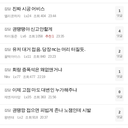
진짜 시공 어비스
잡담
1
댓글
엘리온하자
Lv.24
조회 404
23:44
권땡땡아 신고안할게
잡담
4
댓글
하이동준
Lv.6
조회 1058
추천 1
23:35
유저 대거 접음. 당장 nc는 머리 터질듯.
잡담
2
댓글
꿀떡아이스
Lv.11
조회 840
23:23
회랑 증폭석은 왜없앤거냐
잡담
1
댓글
Nkv
Lv.77
조회 477
22:19
이제 고점 마도 대변인 누가해주냐
잡담
0
댓글
제엔자아앙
Lv.35
조회 363
21:56
권땡깡 접으면 피빕게 존나 노잼인데 시발
잡담
2
댓글
왕변태
Lv.2
조회 918
20:37