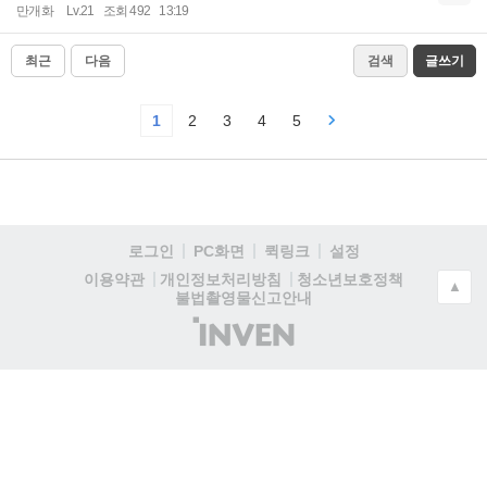
만개화
Lv.21
조회 492
13:19
최근
다음
검색
글쓰기
1
2
3
4
5
로그인
PC화면
퀵링크
설정
청소년보호정책
이용약관
개인정보처리방침
▲
불법촬영물신고안내
(주)
인
벤