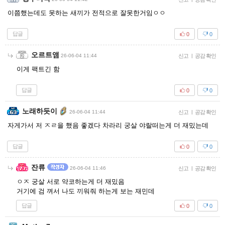
이쯤했는데도 못하는 새끼가 전적으로 잘못한거임ㅇㅇ
답글
0
0
오르트앰
26-06-04 11:44
신고
|
공감 확인
이게 팩트긴 함
답글
0
0
노래하듯이
26-06-04 11:44
신고
|
공감 확인
자게가서 저 ㅈㄹ을 했음 좋겠다 차라리 궁살 야랄떠는게 더 재밌는데
답글
0
0
잔류
26-06-04 11:46
신고
|
공감 확인
ㅇㅈ 궁살 서로 약코하는게 더 재밌음
거기에 검 껴서 나도 끼워줘 하는게 보는 재민데
답글
0
0