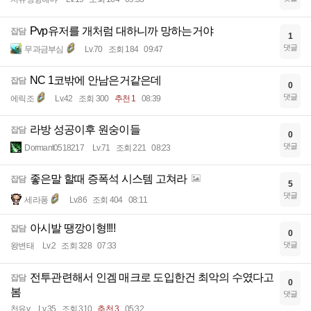
Pvp유저를 개처럼 대하니까 망하는거야
잡담
1
댓글
무과금부심
Lv.70
조회 184
09:47
NC 1코밖에 안남은거같은데
잡담
0
댓글
에릭조
Lv.42
조회 300
추천 1
08:39
라방 성공이후 원숭이들
잡담
0
댓글
Dormant0518217
Lv.71
조회 221
08:23
좋은말 할때 증폭석 시스템 고쳐라
잡담
5
댓글
세라퐁
Lv.86
조회 404
08:11
아시발 땡깡이형!!!!
잡담
0
댓글
왕변태
Lv.2
조회 328
07:33
전투관련해서 인겜 매크로 도입한건 최악의 수였다고
잡담
0
봄
댓글
천유v
Lv.35
조회 310
추천 3
05:32