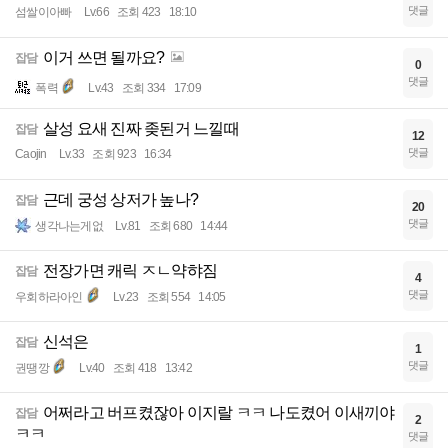
댓글
섬쌀이아빠
Lv.66
조회 423
18:10
이거 쓰면 될까요?
잡담
0
댓글
폭력
Lv.43
조회 334
17:09
살성 요새 진짜 좆된거 느낄때
잡담
12
댓글
Caojin
Lv.33
조회 923
16:34
근데 궁성 상저가 높나?
잡담
20
댓글
생각나는게없
Lv.81
조회 680
14:44
전장가면 캐릭 ㅈㄴ약햐짐
잡담
4
댓글
우회하라아인
Lv.23
조회 554
14:05
신석은
잡담
1
댓글
권땡깡
Lv.40
조회 418
13:42
어쩌라고 버프켰잖아 이지랄 ㅋㅋ 나도켰어 이새끼야
잡담
2
ㅋㅋ
댓글