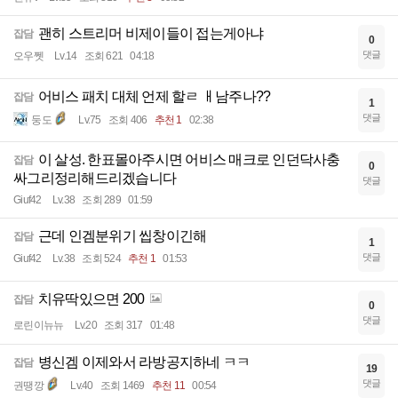
괜히 스트리머 비제이들이 접는게아냐
잡담
0
댓글
오우쩻
Lv.14
조회 621
04:18
어비스 패치 대체 언제 할ㄹ ㅐ남주나??
잡담
1
댓글
둥도
Lv.75
조회 406
추천 1
02:38
이 살성. 한표몰아주시면 어비스 매크로 인던닥사충
잡담
0
싸그리정리해드리겠습니다
댓글
Giuf42
Lv.38
조회 289
01:59
근데 인겜분위기 씹창이긴해
잡담
1
댓글
Giuf42
Lv.38
조회 524
추천 1
01:53
치유딱있으면 200
잡담
0
댓글
로린이뉴뉴
Lv.20
조회 317
01:48
병신겜 이제와서 라방공지하네 ㅋㅋ
잡담
19
댓글
권땡깡
Lv.40
조회 1469
추천 11
00:54