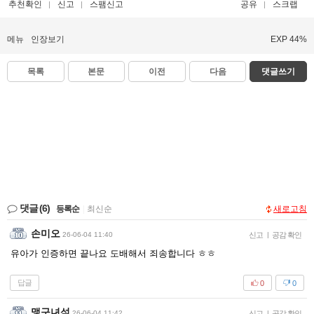
추천확인
신고
스팸신고
공유
스크랩
메뉴
인장보기
EXP 44%
목록
본문
이전
다음
댓글쓰기
댓글
(6)
등록순
|
최신순
새로고침
손미오
26-06-04 11:40
신고
|
공감 확인
유아가 인증하면 끝나요 도배해서 죄송합니다 ㅎㅎ
답글
0
0
맹구녀석
26-06-04 11:42
신고
|
공감 확인