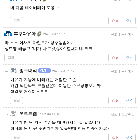
네 다음 네이버페이 도용 ㅋ
답글
0
0
후쿠다유아
26-06-04 11:34
신고
|
공감 확인
와 ㅋㅋ 이새끼 마인드가 성추행범이네
성추행 해놓고 "니가 나 꼬셨잖아" 할새끼네 ㅋㅋ
답글
0
0
맹구녀석
26-06-04 11:37
신고
|
공감 확인
비유가 지능에 비례하는 처참한 수준
하긴 닉만봐도 모쏠같은데 야동만 주구장창보니까
생각도 저질이노ㅋㅋ
답글
0
0
오르트앰
26-06-04 11:48
신고
|
공감 확인
비유가 참 님 지적 수준을 대변하시는 것 같습니다
최적화 된 비유 수만가지가 있을텐데 지능 이슈인가요?
답글
0
0