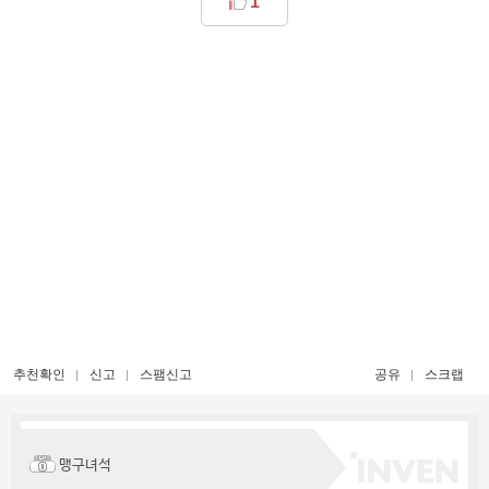
1
추천확인
신고
스팸신고
공유
스크랩
맹구녀석