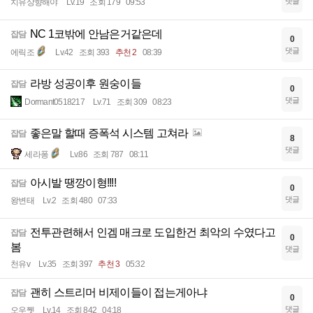
댓글
치유상향해야
Lv.19
조회 179
09:53
NC 1코밖에 안남은거같은데
잡담
0
댓글
에릭조
Lv.42
조회 393
추천 2
08:39
라방 성공이후 원숭이들
잡담
0
댓글
Dormant0518217
Lv.71
조회 309
08:23
좋은말 할때 증폭석 시스템 고쳐라
잡담
8
댓글
세라퐁
Lv.86
조회 787
08:11
아시발 땡깡이형!!!!
잡담
0
댓글
왕변태
Lv.2
조회 480
07:33
전투관련해서 인겜 매크로 도입한건 최악의 수였다고
잡담
0
봄
댓글
천유v
Lv.35
조회 397
추천 3
05:32
괜히 스트리머 비제이들이 접는게아냐
잡담
0
댓글
오우쩻
Lv.14
조회 842
04:18