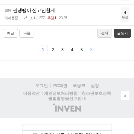
권땡땡아 신고안할게
잡담
4
댓글
하이동준
Lv.6
조회 1277
추천 1
23:35
최근
다음
검색
글쓰기
1
2
3
4
5
로그인
PC화면
퀵링크
설정
청소년보호정책
이용약관
개인정보처리방침
▲
불법촬영물신고안내
(주)
인
벤