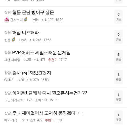
형들 군단 방어구 질문
잡담
0
댓글
천사소녀
Lv.54
조회 122
18:22
허점 너프해라
잡담
0
댓글
린충
Lv.46
조회 245
17:53
PVP,어비스 씨발스러운 문제점
잡담
5
댓글
제엔자아앙
Lv.35
조회 471
추천 1
17:17
검사 pvp 재밌긴했지
잡담
1
댓글
Giuf42
Lv.38
조회 379
15:53
아이온1 클래식 다시 찐오픈하는건가??
잡담
1
댓글
그만해라귀차
Lv.6
조회 523
15:32
좆나 재미없어서 도저히 못하겠다ㅋㅋ
잡담
1
댓글
메카카직
Lv.18
조회 479
추천 5
15:31