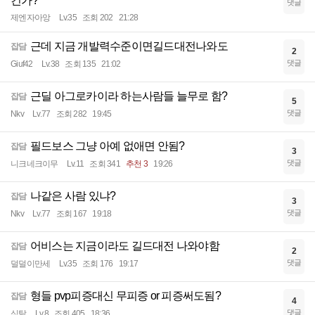
건가?
댓글
제엔자아앙
Lv.35
조회 202
21:28
근데 지금 개발력수준이면길드대전나와도
잡담
2
댓글
Giuf42
Lv.38
조회 135
21:02
근딜 아그로카이라 하는사람들 늘무로 함?
잡담
5
댓글
Nkv
Lv.77
조회 282
19:45
필드보스 그냥 아예 없애면 안됨?
잡담
3
댓글
니크네크이무
Lv.11
조회 341
추천 3
19:26
나같은 사람 있냐?
잡담
3
댓글
Nkv
Lv.77
조회 167
19:18
어비스는 지금이라도 길드대전 나와야함
잡담
2
댓글
덜덜이만세
Lv.35
조회 176
19:17
형들 pvp피증대신 무피증 or 피증써도됨?
잡담
4
댓글
심탈
Lv.8
조회 405
18:36