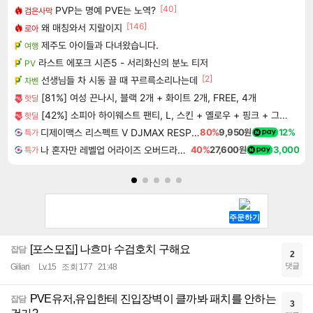
[40]
PVP는 명예 PVE는 노역?
검은사막
[146]
왜 매칭와서 지랄이지
로아
제주도 아이들과 다녀왔습니다.
여행
라스트 에포크 시즌5 - 서리화신의 분노 티저
PV
[2]
선생님들 차 시동 끌 때 꾸르륵소리나는데
차벤
[81%] 여성 끈나시, 블랙 2개 + 화이트 2개, FREE, 4개
핫딜
[42%] 소피아 하이웨스트 팬티, L, 스킨 + 옐로우 + 핑크 + 그린 + 블루 + 오렌지 + 카키 + 라벤더, 8개입, 1세트
핫딜
디제이맥스 리스펙트 V DJMAX RESPECT V
80%
9,950원
12%
특가
나 혼자만 레벨업 어라이즈 오버드라이브 Solo Leveling Arise
40%
27,600원
3,000
특가
[포스모집] 나흐마 수검호치 구해요
잡담
2
댓글
Gilian
Lv.15
조회 177
21:48
PVE유저,유입한테 진입장벽이 클까봐 패치를 안하는
잡담
3