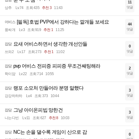
잡담
11
댓글
상추
Lv.74
조회 435
추천 3
11:43
[필독] 호법 PVP에서 강하다는 깔개들 보세요
어비스
44
댓글
풍싸개
Lv.3
조회 919
추천 1
11:25
요새 어비스하면서 생각한 개선안들
잡담
0
댓글
쓰와2
Lv.17
조회 273
추천 1
11:02
pvp 어비스 전피증 피피증 무조건쌔팅해라
잡담
2
댓글
학이얌
Lv.22
조회 714
10:55
랭포 소모처 만들어라 분명 말했다
잡담
3
댓글
강강하하하
Lv.4
조회 373
10:44
그냥 아이온피빕 망한건
잡담
3
댓글
나는다빈
Lv.11
조회 627
추천 8
10:03
NC는 손을 댈수록 게임이 산으로 감
잡담
0