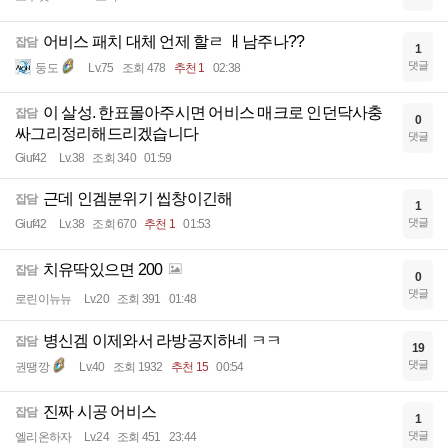
어비스 패치 대체 언제 할ㄹ ㅐ남주나??
잡담
1
댓글
둥도
Lv.75
조회 478
추천 1
02:38
이 살성. 한표몰아주시면 어비스 매크로 인던닥사충
잡담
0
싸그리정리해드리겠습니다
댓글
Giuf42
Lv.38
조회 340
01:59
근데 인겜분위기 씹창이긴해
잡담
1
댓글
Giuf42
Lv.38
조회 670
추천 1
01:53
치유딱있으면 200
잡담
0
댓글
로린이뉴뉴
Lv.20
조회 391
01:48
병신겜 이제와서 라방공지하네 ㅋㅋ
잡담
19
댓글
권땡깡
Lv.40
조회 1932
추천 15
00:54
진짜 시공 어비스
잡담
1
댓글
엘리온하자
Lv.24
조회 451
23:44