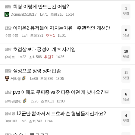
회랑 이렇게 만드는건 어떰?
잡담
1
댓글
Dormant0518217
Lv.71
조회 216
15:14
아이온2 유저들이 지치는이유 + 주관적인 개선안
잡담
0
댓글
수붕수붕
Lv.4
조회 331
추천 1
15:01
호검살보다 궁성이 개ㅈ 사기임
잡담
10
댓글
슈미트
Lv.22
조회 586
추천 7
14:36
살성으로 정령 상대법좀
잡담
11
댓글
세라퐁
Lv.86
조회 376
13:35
pvp 이해도 무피증 vs 전피증 어떤 게 낫나요?
잡담
6
댓글
은하팬클럽
Lv.76
조회 613
12:08
12군단 뽑아서 세트효과 쓴 형님들계신가요?
템세팅
4
댓글
Jayz103
Lv.6
조회 743
11:44
순 수 노 잼 ㅋㅋㅋ