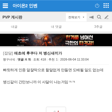
아이온2
인벤
PVP 게시판
전체보기
공
검
글
지
색
내글
내 댓글
3추글
on/off
쓰
기
[잡담]
애초에 후쿠다 저 병신새끼가
맹구녀석
댓글: 6 개
조회:
418
추천:
1
2026-06-04 11:33:04
빠릿하게 인증 알잘딱으로 할말없게 만들면 도배될 일도 없는데
병신같이 간만보니까 이 사달이 나는거임ㅋㅋ