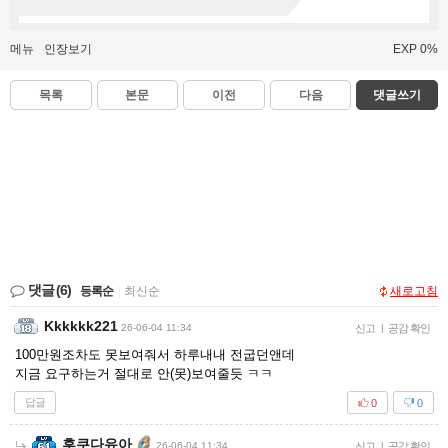
메뉴
인장보기
EXP 0%
목록
본문
이전
다음
댓글쓰기
댓글
(6)
등록순
|
최신순
새로고침
Kkkkkk221
26-06-04 11:34
신고
|
공감 확인
100만원조차도 못보여줘서 하루내내 전굽던앤데
지금 요구하는거 절대로 안(못)보여줄듯 ㅋㅋ
답글
0
0
후쿠다유아
26-06-04 11:34
신고
|
공감 확인