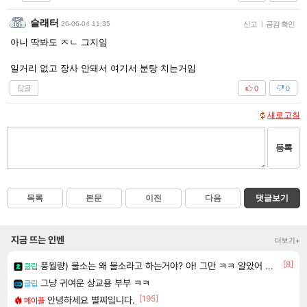
슬래터
26-06-04 11:35
신고
|
공감 확인
아니 딱봐도 ㅈㄴ 그지임
일거리 없고 장사 안돼서 여기서 분탕 치는거임
답글
0
0
새로고침
등록
목록
본문
이전
다음
댓글보기
지금 뜨는 인벤
더보기+
[8]
풍월량) 물소는 왜 물소라고 하는거야? 아! 그만 ㅋㅋ 알았어 ㅋㅋ
클립
그냥 귀여운 상교용 부부 ㅋㅋ
클립
[195]
안녕하세요 별찌입니다.
메이플