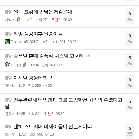
NC 1코밖에 안남은거같은데
잡담
0
댓글
에릭조
Lv.42
조회 274
추천 1
08:39
라방 성공이후 원숭이들
잡담
0
댓글
Dormant0518217
Lv.71
조회 201
08:23
좋은말 할때 증폭석 시스템 고쳐라
잡담
5
댓글
세라퐁
Lv.86
조회 360
08:11
아시발 땡깡이형!!!!
잡담
0
댓글
왕변태
Lv.2
조회 303
07:33
전투관련해서 인겜 매크로 도입한건 최악의 수였다고
잡담
0
봄
댓글
천유v
Lv.35
조회 301
추천 2
05:32
괜히 스트리머 비제이들이 접는게아냐
잡담
0
댓글
오우쩻
Lv.14
조회 590
04:18