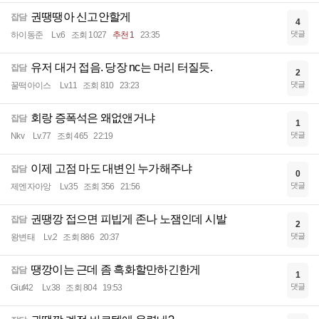
권땡땡아 신고안할게
잡담
4
댓글
하이동준
Lv.6
조회 1027
추천 1
23:35
유저 대거 접음. 당장 nc는 머리 터질듯.
잡담
2
댓글
꿀떡아이스
Lv.11
조회 810
23:23
회랑 증폭석은 왜없앤거냐
잡담
1
댓글
Nkv
Lv.77
조회 465
22:19
이제 고점 마도 대변인 누가해주냐
잡담
0
댓글
제엔자아앙
Lv.35
조회 356
21:56
권땡깡 접으면 피빕게 존나 노잼인데 시발
잡담
2
댓글
왕변태
Lv.2
조회 886
20:37
땡깡이는 근데 좀 흑화할만하긴한게
잡담
1
댓글
Giuf42
Lv.38
조회 804
19:53