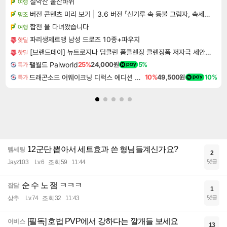
설악산 울산바위
여행
버전 콘텐츠 미리 보기 | 3.6 버전 「신기루 속 등불 그림자, 속세에 깃든 검의 결심」이 8월 20일에 업데이트됩니다!
명조
합천 을 다녀왔습니다
여행
파리생제르맹 남성 드로즈 10종+파우치
핫딜
[브랜드데이] 뉴트로지나 딥클린 폼클렌징 클렌징폼 저자극 세안제 150ml, 2개
핫딜
팰월드 Palworld
25%
24,000원
5%
특가
드래곤소드 어웨이크닝 디럭스 에디션 DragonSword Awakening Deluxe Edition
10%
49,500원
10%
특가
12군단 뽑아서 세트효과 쓴 형님들계신가요?
템세팅
2
댓글
Jayz103
Lv.6
조회 59
11:44
순 수 노 잼 ㅋㅋㅋ
잡담
1
댓글
상추
Lv.74
조회 32
11:43
[필독] 호법 PVP에서 강하다는 깔개들 보세요
어비스
13