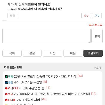
제가 왜 살페미집단이 된거예요
그렇게 생각하셔야 님 마음이 편해지심?
답글
0
0
새로고침
등록
목록
본문
이전
다음
댓글보기
지금 뜨는 인벤
더보기+
[13]
26년 7월 팔로우 상승량 TOP 30 - 월간 치지직
잡담
[5]
주식 UFC라는 우정잉
클립
[11]
이 맛에 주말던전 돔
리니지M
[14]
아이템매니아에 골드팔아 월 2천만원 넘게 버는 인간 있던데
와우
[64]
ㅇㅂ ) 재밌게 까네
메이플