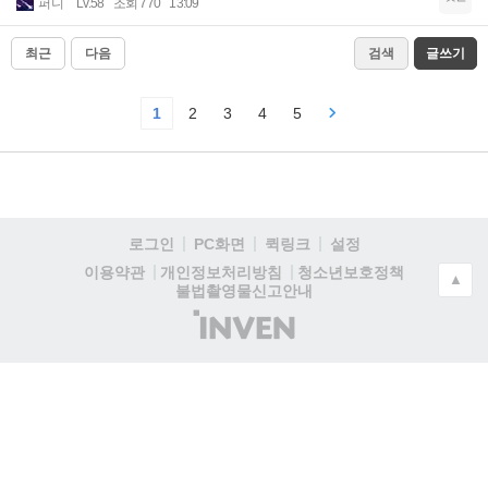
퍼니
Lv.58
조회 770
13:09
최근
다음
검색
글쓰기
1
2
3
4
5
로그인
PC화면
퀵링크
설정
청소년보호정책
이용약관
개인정보처리방침
▲
불법촬영물신고안내
(주)
인
벤