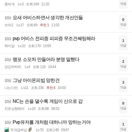
댓글
풍싸개
Lv.3
조회 148
11:25
요새 어비스하면서 생각한 개선안들
잡담
0
댓글
쓰와2
Lv.17
조회 86
추천 1
11:02
pvp 어비스 전피증 피피증 무조건쌔팅해라
잡담
1
댓글
학이얌
Lv.22
조회 170
10:55
랭포 소모처 만들어라 분명 말했다
잡담
2
댓글
강강하하하
Lv.4
조회 119
10:44
그냥 아이온피빕 망한건
잡담
3
댓글
나는다빈
Lv.11
조회 236
추천 4
10:03
NC는 손을 댈수록 게임이 산으로 감
잡담
0
댓글
치유상향해야
Lv.19
조회 88
09:53
Pvp유저를 개처럼 대하니까 망하는거야
잡담
1
댓글
무과금부심
Lv.70
조회 140
09:47