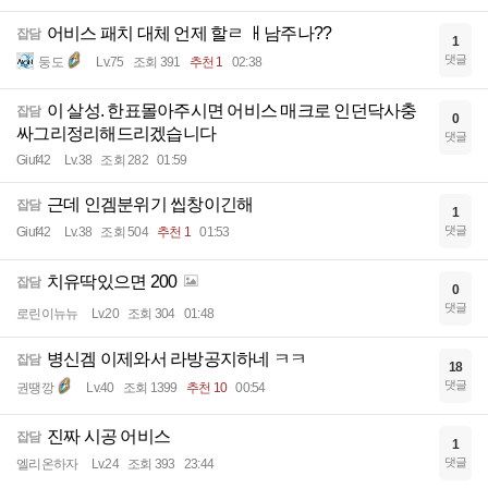
어비스 패치 대체 언제 할ㄹ ㅐ남주나??
잡담
1
댓글
둥도
Lv.75
조회 391
추천 1
02:38
이 살성. 한표몰아주시면 어비스 매크로 인던닥사충
잡담
0
싸그리정리해드리겠습니다
댓글
Giuf42
Lv.38
조회 282
01:59
근데 인겜분위기 씹창이긴해
잡담
1
댓글
Giuf42
Lv.38
조회 504
추천 1
01:53
치유딱있으면 200
잡담
0
댓글
로린이뉴뉴
Lv.20
조회 304
01:48
병신겜 이제와서 라방공지하네 ㅋㅋ
잡담
18
댓글
권땡깡
Lv.40
조회 1399
추천 10
00:54
진짜 시공 어비스
잡담
1
댓글
엘리온하자
Lv.24
조회 393
23:44