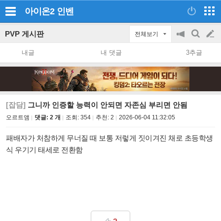
아이온2
인벤
PVP 게시판
전체보기
공
검
글
지
색
내글
내 댓글
3추글
on/off
쓰
기
[잡담]
그니까 인증할 능력이 안되면 자존심 부리면 안됨
오르트앰
댓글: 2 개
조회:
354
추천:
2
2026-06-04 11:32:05
패배자가 처참하게 무너질 때 보통 저렇게 짓이겨진 채로 초등학생
식 우기기 태세로 전환함