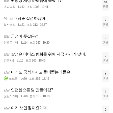
권땡깡 계정 바로템에 올렸네?
잡담
18
댓글
쵸파의힘
Lv.42
조회 1903
19:41
대남준 살성하잖아
어비스
2
댓글
불사조짱
Lv.21
조회 312
19:27
궁성이 좆같은점
잡담
0
댓글
천호동미남
Lv.24
조회 247
19:20
살성은 어비스 평화를 위해 지금 자리가 맞아.
잡담
2
댓글
킹공사2
Lv.16
조회 366
18:45
아직도 궁성가지고 물어뜯는애들은
잡담
5
댓글
또르릉
Lv.79
조회 335
18:45
인던템으론 딜 안들어감?
잡담
4
댓글
섬쌀이아빠
Lv.66
조회 415
18:10
이거 쓰면 될까요?
잡담
0