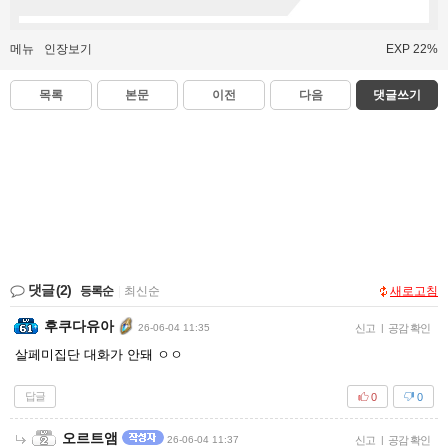
메뉴
인장보기
EXP 22%
목록
본문
이전
다음
댓글쓰기
댓글
(2)
등록순
|
최신순
새로고침
후쿠다유아
26-06-04 11:35
신고
|
공감 확인
살페미집단 대화가 안돼 ㅇㅇ
답글
0
0
오르트앰
26-06-04 11:37
신고
|
공감 확인