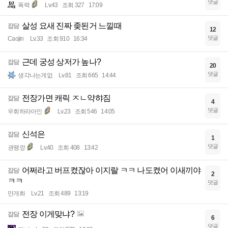
댓글
폭력
Lv.43
조회 327
17:09
살성 요새 진짜 좆된거 느낄때
잡담
12
댓글
Caojin
Lv.33
조회 910
16:34
근데 궁성 상저가 높나?
잡담
20
댓글
생각나는게없
Lv.81
조회 665
14:44
전장가면 캐릭 ㅈㄴ약햐짐
잡담
4
댓글
우회하라아인
Lv.23
조회 546
14:05
신석은
잡담
1
댓글
권땡깡
Lv.40
조회 408
13:42
어쩌라고 버프켰잖아 이지랄 ㅋㅋ 나도켰어 이새끼야
잡담
2
ㅋㅋ
댓글
만개화
Lv.21
조회 489
13:19
전장 이게맞냐?
잡담
6
댓글