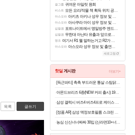
귀여운 아일릿 원희
걸그룹
모든 요리/작물 책 획득 위치 공략 (36개) - 미식가 도전과제
비스트
아키츠 아키나 성우 정보 및 주요 필모
아스오라
아사쿠라 마이 성우 정보 및 주요 필모
아스오라
포트나이트에서 명일방주 엔드필드 [펠리카] 판매 예정
섭컬겜
무한대 아난타 유출과 앞으로의 예상 (루머)
섭컬겜
여기서 R1 뭘 말하는거고 R2가 뭘말하는걸까요?
명조
아스오라 성우 정보 및 출연작 모음
아스오라
새로고침
핫딜
게시판
더보기+
[득근파티] 촉촉 부드러운 통살 스팀닭가슴살 18팩 6가지맛
아몬드브리즈 6종(NEW 커피 출시) 190ML/950ML 10팩/24팩/48팩 중 택 1
삼성 갤럭시 버즈4 버즈4프로 케이스 양은 냄비 커버
목록
글쓰기
[정품 AR] 삼성 액정보호필름 스크린 프로텍터 갤럭시S26 울트라, 2매입
농심 신신너너짜짜 30입 (신라면10+너구리10+짜파게티10)