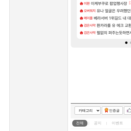
[56]
[
넷플릭스에서 예고편 공개 예정
 부자 아니였음??
이케부쿠로 팝업행사장
카가미하라 하루 성우 
아스오라
이환
[15]
욕장
들
모든 요리/작물 책 획득 위치
유나 얼굴은 우려했던
비스트
오버워치
[1]
[83]
[1
남해 독일마을
길드내에서 쿠데타 일어났네
아반테 2.0 자연흡기?
베라서버 1위길드 내 대
차벤
메이플
[73]
습니다
업그레이드 아이템 획득 위치 공략 (89개)
무한대 아난타 유출과 앞
환카라를 유 에크 교환
섭컬겜
검은사막
[28]
 와우
렘 위치 공략 (30개) - 방랑 결투가
라스트 에포크 시즌5 - 
펄없의 퍼주는듯하면서
PV
검은사막
인증글
전체
공지
이벤트