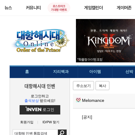
로스트아크
뉴스
커뮤니티
게임캘린더
게이머존
기대평 이벤트
홈
지리백과
아이템
선박
대항해시대 인벤
주소보기
복사
로그인하고
Melomance
출석보상
받으세요!
로그인
[공지]
회원가입
ID/PW 찾기