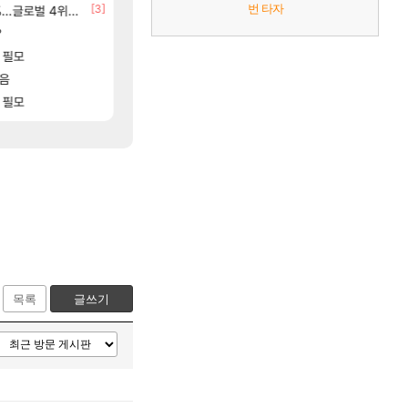
[3]
[56]
번 타자
글로벌 4위로 부상
8월 28일 넷플릭스에서 예고편 공개 예정
후닝 780억 부자 아니였음??
GTA6
메이플
[15]
?
선녀바위해수욕장
중상유저들
여행
검은사막
[194]
[1]
[83]
입니다
 필모
[여행_국내] 남해 독일마을
아이고... 길드내에서 쿠데타 일어났네
여행
메이플
[88]
[73]
점 치고있으면 ㅋㅋ
모음
유물칭호 따왔습니다
모든 바우에라 업그레이드 아이템 획득 위치 공략 
비스트
로아
[28]
 필모
결국 돌고 돌아 와우
모든 엘리트 골렘 위치 공략 (30개) - 방랑 
비스트
와우
목록
글쓰기