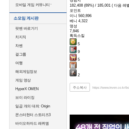
경험치
모바일 게임 커뮤니티
182,408
(89%)
/ 185,001
( 다음 레벨
포인트
이니
560,896
소모임 게시판
베니
4,322
명성
팟벤 바로가기
7,846
획득스킬
치지직
5
차벤
9
걸그룹
5
여행
해외게임정보
2
게임 영상
주소복사
https://www.inven.co.kr/
HyperX OMEN
브이 라이징
일곱 개의 대죄: Origin
몬스터헌터 스토리즈3
바이오하자드 레퀴엠