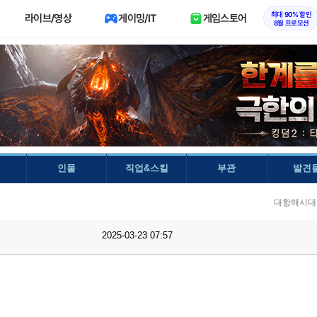
최대 90% 할인
라이브/영상
게이밍/IT
게임스토어
8월 프로모션
인물
직업&스킬
부관
발견
대항해시대 
2025-03-23 07:57