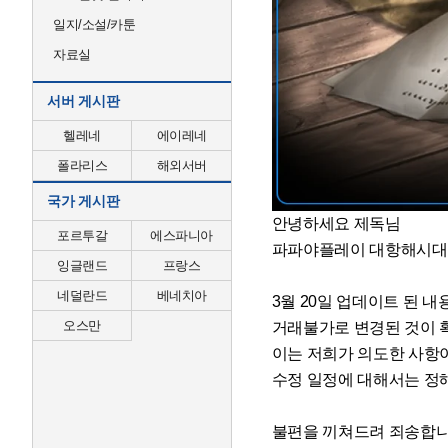
일지/소설/카툰
자료실
서버 게시판
헬레네
에이레네
폴라리스
해외서버
국가 게시판
안녕하세요 제독님
포르투갈
에스파니아
파파야플레이 대항해시대
잉글랜드
프랑스
네덜란드
베네치아
3월 20일 업데이트 된 내용
오스만
거래불가로 변경된 것이 
이는 저희가 의도한 사항
수정 일정에 대해서는 정
불편을 끼쳐드려 죄송합니