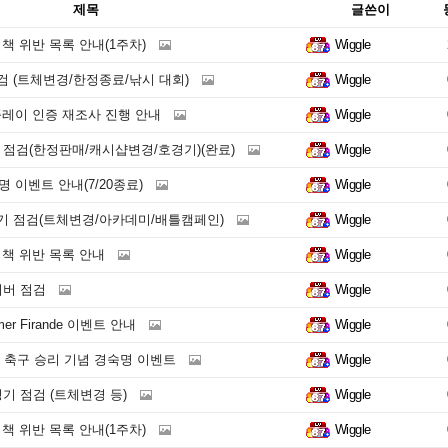
제목
글쓴이
책 위반 목록 안내(1주차)
Wiggle
점검 (트체변경/한정종료/낚시 대회)
Wiggle
플레이 인증 재조사 진행 안내
Wiggle
일 점검(한정판매/캐시샵변경/호경기)(완료)
Wiggle
명 이벤트 안내(7/20종료)
Wiggle
정기 점검(트체변경/아카데미/배틀캠페인)
Wiggle
정책 위반 목록 안내
Wiggle
서버 점검
Wiggle
er Firande 이벤트 안내
Wiggle
축구 승리 기념 경숙명 이벤트
Wiggle
정기 점검 (트체변경 등)
Wiggle
책 위반 목록 안내(1주차)
Wiggle