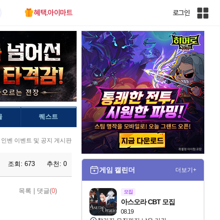
혜택.아이마트
로그인
인
벤
전
체
사
이
트
맵
물
퀘스트
인벤 이벤트 및 공지 게시판
조회:
673
추천:
0
게임 캘린더
더보기+
목록
|
댓글(
0
)
모집
아스오라 CBT 모집
08.19