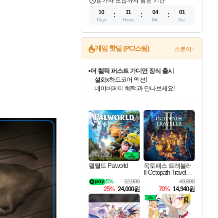
참가자 모집까지 남은 기간
10
11
04
00
Days
Hours
Min
Sec
게임 핫딜 (PC/스팀)
스토어+
더 렐릭 퍼스트 가디언 정식 출시
설화x하드코어 액션!
네이버페이 혜택과 만나보세요!
인벤게임즈 8월 특별 할인!
드래곤소드: 어웨이크닝 입점!
문명 7 특별 할인!
마블 투혼 파이팅 소울즈 정식출시!
귀무자: 검의 길 예약 판매 중!
비스트 오브 리인카네이션 정식 출시!
커세어 코브 출시 기념 할인!
베데스다 40주년 기념 할인 중!
캡콤 프렌차이즈 할인 진행 중!
캡콤 일부 상품 상시 할인
스타워즈 은하계 레이서
로블록스 기프트 카드 공식 입점
인기 퍼블리셔 모음!
스팀으로 만나는 드래곤소드!
조선&고려 DLC 출시 예정
마블 히어로 총 출동&화려한 격투!
10% 할인과
게임프릭 신작 IP
해적'섬'을 발전시키자!
베데스다의 명작들을
몬헌, 바하 등 인기 IP를
몬헌 와일즈 & 드래곤즈 도그마2
인벤게임즈에서 10% 추가 적립
Robux를 가장 안전하고
최대 90% 할인가를 만나보세요!
네이버혜택과 함께 만나보세요!
50%할인&추가 적립까지!
네이버 포인트 혜택까지!
이니&베니 혜택까지!
네이버 혜택가와 함께 예약하세요!
할인&네이버혜택으로 만나보세요!
40주년 프로모션으로 만나보세요!
할인가에 만나보세요!
일부 에디션 상시 할인!
혜택으로 예약 판매 중
편안하게 충전하세요
팰월드 Palworld
옥토패스 트래블러
II Octopath Traveler I
I
5%
32,000
49,800
25%
24,000원
70%
14,940원