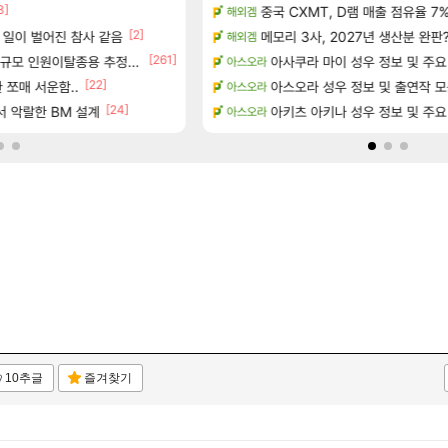
3]
[5]
정보 및 주요 필모
중국 CXMT, D램 매출 점유율 7%…
주말패키지 결과.....
해외겜
리니지M
[2]
[5]
 공략 (36개) - 미식가 도전과제
 일이 벌어진 참사 같음
메모리 3사, 2027년 생산분 완판
D.mon 스킬셋 나왔다
해외겜
오버워치
]
[261]
규모 인원이탈종용 추정사건
☆무료☆ 템세팅 사이트 개발자
아사쿠라 마이 성우 정보 및 주요
아스오라
메이플
[22]
으로의 예상 (루머)
 쪼매 서운함..
환산 13만 스펙으로 삐져서 매주 수로 10만
아스오라 성우 정보 및 출연작 
아스오라
메이플
[24]
서리화신의 분노 티저
 악랄한 BM 설계
영웅무기도안 제작 질문
아키츠 아키나 성우 정보 및 주요
아스오라
SOL
10추글
즐겨찾기