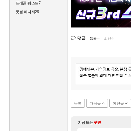
드래곤 퀘스트7
풋볼 매니저26
댓글
등록순
|
최신순
목록
다음글
이전글
지금 뜨는
핫벤