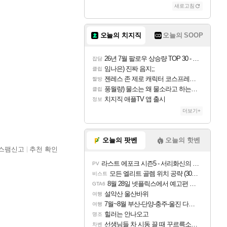
새로고침
오늘의 치지직
오늘의 SOOP
26년 7월 팔로우 상승량 TOP 30 - 월간 치지직
잡담
임나은) 진짜 음지;;
클립
젠레스 존 제로 캐릭터 코스프레한 꽁주
짤방
풍월량) 물소는 왜 물소라고 하는거야? 아! 그만 ㅋㅋ
클립
치지직 애플TV 앱 출시
정보
더보기+
오늘의 팟벤
오늘의 핫벤
스팸신고
추천 확인
라스트 에포크 시즌5 - 서리화신의 분노 티저
PV
모든 엘리트 골렘 위치 공략 (30개) - 방랑 결투가
비스트
8월 28일 넷플릭스에서 예고편 공개 예정
GTA6
설악산 울산바위
여행
7월~8월 부산-단양-충주-울진 다녀왔어요~
여행
힐러는 안나오고
명조
선생님들 차 시동 끌 때 꾸르륵소리나는데
차벤