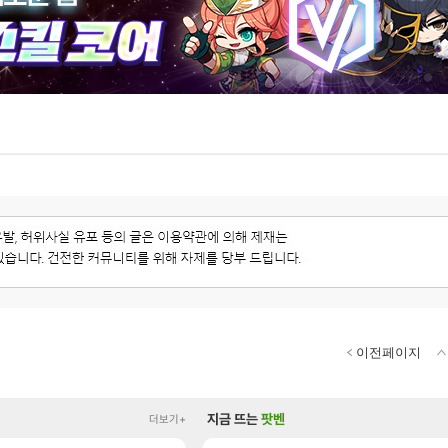
이전페이지
지금 뜨는
팟벤
더보기+