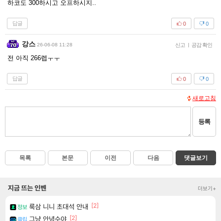
하코도 300하시고 오프하시지..
답글
0
0
강스
26-06-08 11:28
신고
|
공감 확인
전 아직 266렙ㅜㅜ
답글
0
0
새로고침
등록
목록
본문
이전
다음
댓글보기
지금 뜨는 인벤
더보기+
[2]
룩삼 니니 초대석 안내
정보
[2]
그냥 안녕수야
클립