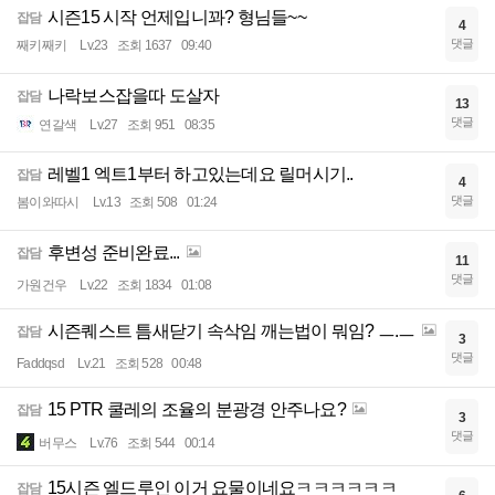
시즌15 시작 언제입니꽈? 형님들~~
잡담
4
댓글
째키째키
Lv.23
조회 1637
09:40
나락보스잡을따 도살자
잡담
13
댓글
연갈색
Lv.27
조회 951
08:35
레벨1 엑트1부터 하고있는데요 릴머시기..
잡담
4
댓글
봄이와따시
Lv.13
조회 508
01:24
후변성 준비완료...
잡담
11
댓글
가원건우
Lv.22
조회 1834
01:08
시즌퀘스트 틈새닫기 속삭임 깨는법이 뭐임? ㅡ.ㅡ
잡담
3
댓글
Faddqsd
Lv.21
조회 528
00:48
15 PTR 쿨레의 조율의 분광경 안주나요?
잡담
3
댓글
버무스
Lv.76
조회 544
00:14
15시즌 엘드루인 이거 요물이네요ㅋㅋㅋㅋㅋㅋ
잡담