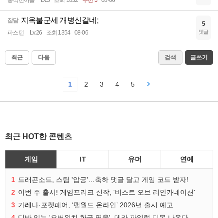
홍석진아들
Lv.3
조회 1832
추천 3
08-06
지옥불군세 개병신같네;
잡담
5
댓글
파스턴
Lv.26
조회 1354
08-06
최근
다음
검색
글쓰기
1
2
3
4
5
최근 HOT한 콘텐츠
게임
IT
유머
연예
1
드래곤소드, 스팀 '압긍'…축하 댓글 달고 게임 코드 받자!
2
이번 주 출시! 게임프리크 신작, '비스트 오브 리인카네이션'
3
가레나·포켓페어, ‘팰월드 온라인’ 2026년 출시 예고
4
디바 잇는 '오버워치 한국 영웅', 메카 파일럿 디몬 나온다