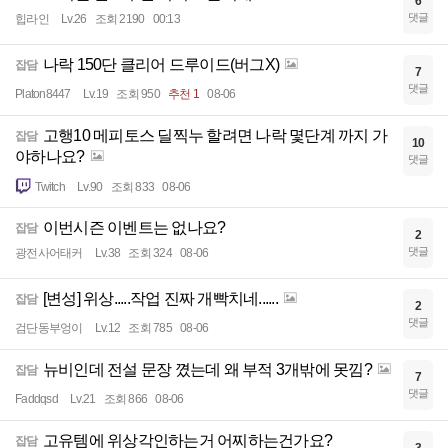
6
댓글
힙라인
Lv.26
조회 2190
00:13
나락 150단 클리어 드루이드(버그X)
잡담
7
댓글
Platon8447
Lv.19
조회 950
추천 1
08-06
고행10 메피토스 딜찍누 할려면 나락 몇단계 까지 가
잡담
10
야하나요?
댓글
Twitch
Lv.90
조회 833
08-06
이번시즌 이벤트는 없나요?
잡담
2
댓글
광전사어태커
Lv.38
조회 324
08-06
[변성] 위상.....작업 진짜 개빡치네......
잡담
2
댓글
검단동부엉이
Lv.12
조회 785
08-06
뉴비인데 전설 문장 꼈는데 왜 부적 3개밖에 못낌?
잡담
7
댓글
Faddqsd
Lv.21
조회 866
08-06
고유템에 위상각인하는거 어찌하는건가요?
잡담