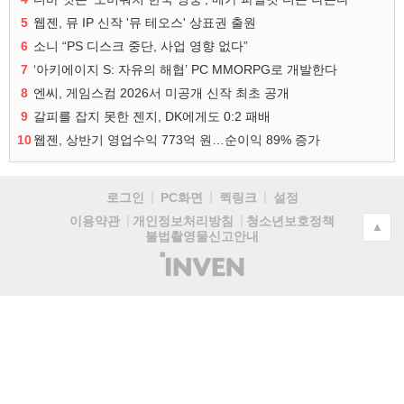
5
웹젠, 뮤 IP 신작 '뮤 테오스' 상표권 출원
6
소니 “PS 디스크 중단, 사업 영향 없다”
7
‘아키에이지 S: 자유의 해협’ PC MMORPG로 개발한다
8
엔씨, 게임스컴 2026서 미공개 신작 최초 공개
9
갈피를 잡지 못한 젠지, DK에게도 0:2 패배
10
웹젠, 상반기 영업수익 773억 원…순이익 89% 증가
로그인
PC화면
퀵링크
설정
청소년보호정책
이용약관
개인정보처리방침
▲
불법촬영물신고안내
(주)
인
벤