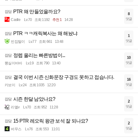
PTR 왜 만들었을까요?
잡담
8
댓글
Castle
Lv.70
조회 1192
추천 1
14:28
PTR ㅋㅋ캐릭복사는 왜 해놨냐
잡담
1
댓글
빈집털이
Lv.77
조회 661
13:48
정렙 올리는 빠른방법이...
잡담
10
댓글
뽕실이바바
Lv.19
조회 790
13:40
결국 이번 시즌 신화문장 구경도 못하고 접습니다.
잡담
16
댓글
카보이
Lv.24
조회 1035
12:20
시즌 한달 남았나요?
잡담
2
댓글
리엘v
Lv.70
조회 952
11:28
15 PTR 레오릭 왕관 보석 잘 되나요?
잡담
2
댓글
버무스
Lv.76
조회 553
11:01