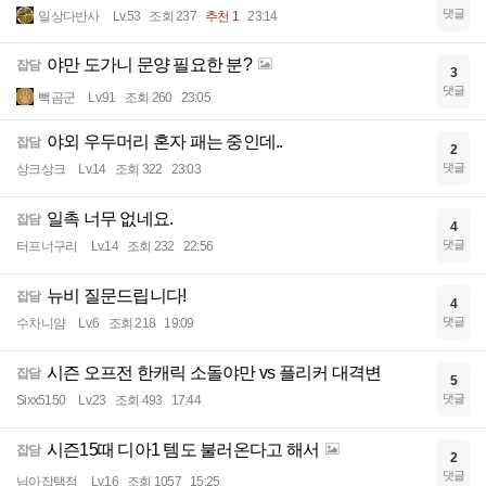
댓글
일상다반사
Lv.53
조회 237
추천 1
23:14
야만 도가니 문양 필요한 분?
잡담
3
댓글
빽곰군
Lv.91
조회 260
23:05
야외 우두머리 혼자 패는 중인데..
잡담
2
댓글
상크상크
Lv.14
조회 322
23:03
일촉 너무 없네요.
잡담
4
댓글
터프너구리
Lv.14
조회 232
22:56
뉴비 질문드립니다!
잡담
4
댓글
수차니얌
Lv.6
조회 218
19:09
시즌 오프전 한캐릭 소돌야만 vs 플리커 대격변
잡담
5
댓글
Sixx5150
Lv.23
조회 493
17:44
시즌15때 디아1 템도 불러온다고 해서
잡담
2
댓글
님아잡탬점
Lv.16
조회 1057
15:25