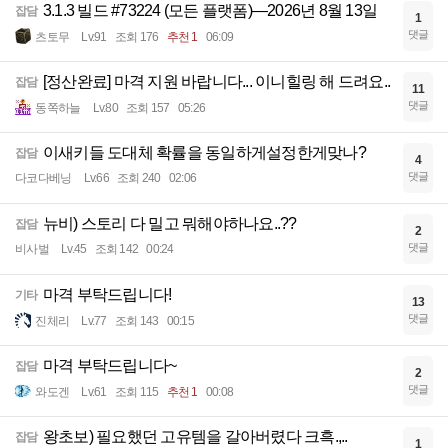
3.1.3 빌드 #73224 (모든 플랫폼)—2026년 8월 13일
잡담
1
댓글
츠토무
Lv.91
조회 176
추천 1
06:09
[정산완료] 마격 지원 바랍니다... 이니힐링 해 드려요..
잡담
11
댓글
동쪽하늘
Lv.80
조회 157
05:26
이새키들 도대체 확률을 동일하게설정한게맞나?
잡담
4
댓글
다코다베닝
Lv.66
조회 240
02:06
뉴비) 스토리 다 밀고 뭐해야하나요..??
잡담
2
댓글
비사벌
Lv.45
조회 142
00:24
마격 부탁드립니다!
기타
13
댓글
진체리
Lv.77
조회 143
00:15
마격 부탁드립니다~
잡담
2
댓글
와도겐
Lv.61
조회 115
추천 1
00:08
왕초보) 필요했던 고유템을 갈아버렸다 크흑.,..
잡담
1