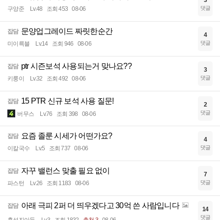
3
댓글
구양준
Lv.48
조회 453
08-06
문양업그레이드 짜릿한순간
잡담
4
댓글
미이륵블
Lv.14
조회 946
08-06
ptr 시즌보석 사용되는거 맞나요??
잡담
3
댓글
키룽이
Lv.32
조회 492
08-06
15 PTR 신규 보석 사용 질문!
잡담
2
댓글
버무스
Lv.76
조회 398
08-06
요즘 졸룬 시세가 어떤가요?
잡담
4
댓글
이칼국수
Lv.5
조회 737
08-06
자꾸 밸런스 맞출 필요 없이
잡담
7
댓글
파스턴
Lv.26
조회 1183
08-06
아래 극피 2퍼 더 띄우겠다고 30억 쓴 사람입니다
잡담
14
댓글