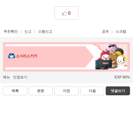
0
추천확인
신고
스팸신고
공유
스크랩
소서리스키키
메뉴
인장보기
EXP 80%
목록
본문
이전
다음
댓글쓰기