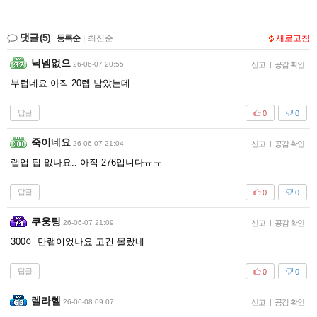
댓글
(5)
등록순
|
최신순
새로고침
닉넴없으
26-06-07 20:55
신고
|
공감 확인
부럽네요 아직 20렙 남았는데..
답글
0
0
죽이네요
26-06-07 21:04
신고
|
공감 확인
랩업 팁 없나요.. 아직 276입니다ㅠㅠ
답글
0
0
쿠웅팅
26-06-07 21:09
신고
|
공감 확인
300이 만랩이었나요 고건 몰랐네
답글
0
0
렐라헬
26-06-08 09:07
신고
|
공감 확인