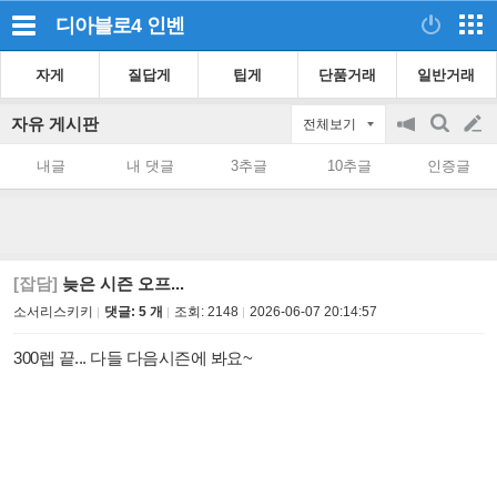
디아블로4
인벤
자게
질답게
팁게
단품거래
일반거래
자유 게시판
전체보기
공
검
글
지
색
내글
내 댓글
3추글
10추글
인증글
on/off
쓰
기
[잡담]
늦은 시즌 오프...
소서리스키키
댓글: 5 개
조회:
2148
2026-06-07 20:14:57
300렙 끝... 다들 다음시즌에 봐요~