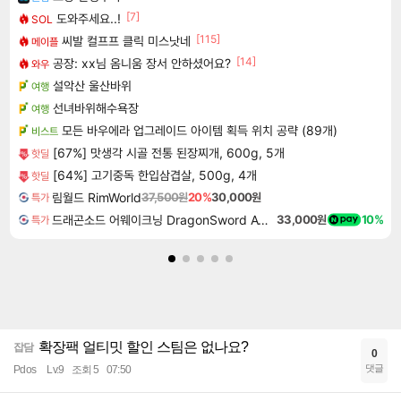
[7]
도와주세요..!
SOL
[115]
씨발 컬프프 클릭 미스낫네
메이플
[14]
공장: xx님 옴니움 장서 안하셨어요?
와우
설악산 울산바위
여행
선녀바위해수욕장
여행
모든 바우에라 업그레이드 아이템 획득 위치 공략 (89개)
비스트
[67%] 맛생각 시골 전통 된장찌개, 600g, 5개
핫딜
[64%] 고기중독 한입삼겹살, 500g, 4개
핫딜
림월드 RimWorld
37,500원
20%
30,000원
특가
드래곤소드 어웨이크닝 DragonSword Awakening
33,000원
10%
특가
확장팩 얼티밋 할인 스팀은 없나요?
잡담
0
댓글
Pdos
Lv.9
조회 5
07:50