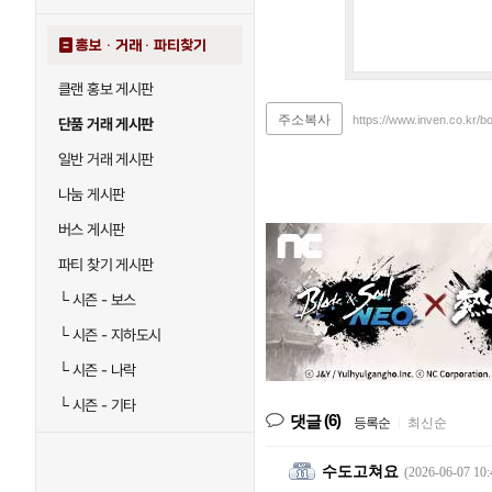
홍보 · 거래 · 파티찾기
클랜 홍보 게시판
주소복사
https://www.inven.co.kr/b
단품 거래 게시판
일반 거래 게시판
나눔 게시판
버스 게시판
파티 찾기 게시판
└
시즌 - 보스
└
시즌 - 지하도시
└
시즌 - 나락
└
시즌 - 기타
(6)
댓글
등록순
|
최신순
수도고쳐요
(2026-06-07 10: