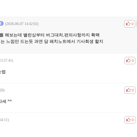
(2026-06-07 14:42:02)
공감
비공
0
를 해보는데 밸런싱부터 버그대처,편의사항까지 확팩
드는 느낌만 드는듯 과연 담 패치노트에서 기사회생 할지
13:57:41)
공감
비공
0
는법
20)
공감
비공
0
세 ^^
54:11)
공감
비공
0