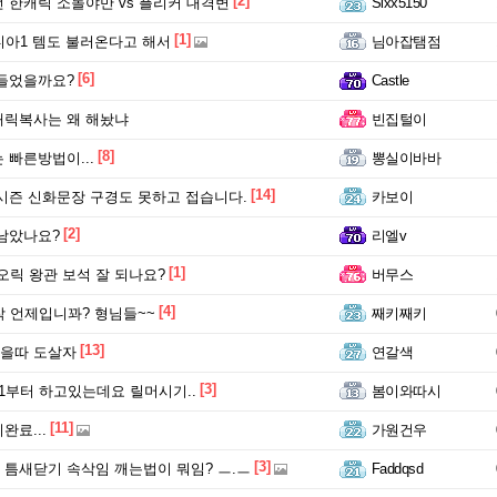
[2]
 한캐릭 소돌야만 vs 플리커 대격변
Sixx5150
[1]
디아1 템도 불러온다고 해서
님아잡탬점
[6]
만들었을까요?
Castle
캐릭복사는 왜 해놨냐
빈집털이
[8]
 빠른방법이...
뽕실이바바
[14]
시즌 신화문장 구경도 못하고 접습니다.
카보이
[2]
남았나요?
리엘v
[1]
레오릭 왕관 보석 잘 되나요?
버무스
[4]
작 언제입니꽈? 형님들~~
째키째키
[13]
을따 도살자
연갈색
[3]
1부터 하고있는데요 릴머시기..
봄이와따시
[11]
완료...
가원건우
[3]
틈새닫기 속삭임 깨는법이 뭐임? ㅡ.ㅡ
Faddqsd