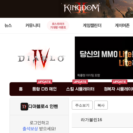
로스트아크
뉴스
커뮤니티
게임캘린더
게이머존
기대평 이벤트
홈
통합 DB 메인
스킬 시뮬레이터
정복자 시뮬레이
주소보기
복사
디아블로4 인벤
라가불린16
로그인하고
출석보상
받으세요!