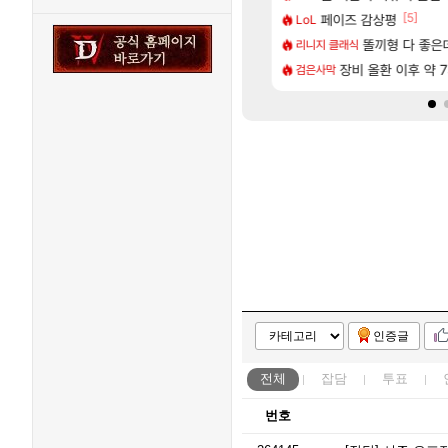
[77]
[5]
따왔습니다
크드 1.06 패치노트 (8/5)
페이즈 감상평
아스오라 성우 정
LoL
아스오라
[237]
[1]
구로 쓰는 인방 하꼬 스트리머 박제합니다.
CXMT, D램 매출 점유율 7%…글로벌 4위로 부상
아키츠 아키나 성
똘끼형 다 좋은데 해외작
리니지 클래식
아스오라
[20]
한 삼색화채 찐1등 떳냐 ㅅㅅㅅ
발 원가 압박, 메인보드값 오르나
장비 올환 이후 약 
모든 성소 위치 공략 
검은사막
비스트
인증글
전체
잡담
투표
번호