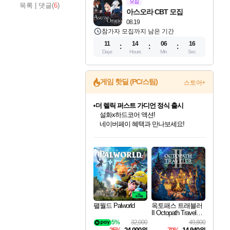
모집
목록
|
댓글(
6
)
아스오라 CBT 모집
08.19
참가자 모집까지 남은 기간
11
14
06
15
Days
Hours
Min
Sec
게임 핫딜 (PC/스팀)
스토어+
더 렐릭 퍼스트 가디언 정식 출시
설화x하드코어 액션!
네이버페이 혜택과 만나보세요!
인벤게임즈 8월 특별 할인!
드래곤소드: 어웨이크닝 입점!
문명 7 특별 할인!
마블 투혼 파이팅 소울즈 정식출시!
귀무자: 검의 길 예약 판매 중!
비스트 오브 리인카네이션 정식 출시!
커세어 코브 출시 기념 할인!
베데스다 40주년 기념 할인 중!
캡콤 프렌차이즈 할인 진행 중!
캡콤 일부 상품 상시 할인
스타워즈 은하계 레이서
로블록스 기프트 카드 공식 입점
인기 퍼블리셔 모음!
스팀으로 만나는 드래곤소드!
조선&고려 DLC 출시 예정
마블 히어로 총 출동&화려한 격투!
10% 할인과
게임프릭 신작 IP
해적'섬'을 발전시키자!
베데스다의 명작들을
몬헌, 바하 등 인기 IP를
몬헌 와일즈 & 드래곤즈 도그마2
인벤게임즈에서 10% 추가 적립
Robux를 가장 안전하고
최대 90% 할인가를 만나보세요!
네이버혜택과 함께 만나보세요!
50%할인&추가 적립까지!
네이버 포인트 혜택까지!
이니&베니 혜택까지!
네이버 혜택가와 함께 예약하세요!
할인&네이버혜택으로 만나보세요!
40주년 프로모션으로 만나보세요!
할인가에 만나보세요!
일부 에디션 상시 할인!
혜택으로 예약 판매 중
편안하게 충전하세요
팰월드 Palworld
옥토패스 트래블러
II Octopath Traveler I
I
5%
32,000
49,800