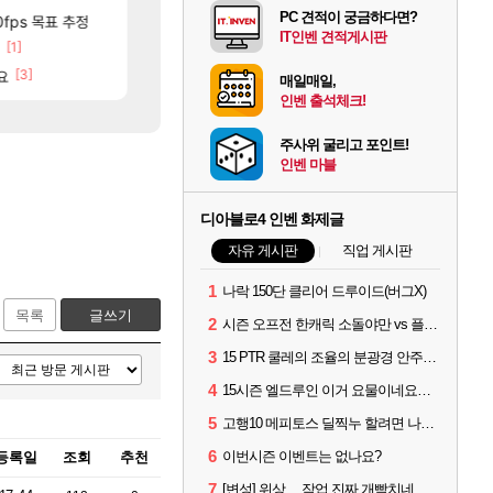
PC 견적이 궁금하다면?
[12]
[77]
분들!
0fps 목표 추정
크로체 따왔습니다
리싱크드 1.06 패치노트 (8/5)
로아
리싱크드
IT인벤 견적게시판
[1]
[7]
[2
틱
고양이를 도구로 쓰는 인방 하꼬 스트리머 박제합니다.
중국 CXMT, D램 매출 점유율 7%…글로벌 4위로 부상
로아
해외겜
[3]
[20]
요
진짜 귀한 삼색화채 찐1등 떳냐 ㅅㅅㅅ
AI발 원가 압박, 메인보드값 오르나
FCO
해외겜
매일매일,
인벤 출석체크!
주사위 굴리고 포인트!
인벤 마블
디아블로4 인벤 화제글
자유 게시판
직업 게시판
1
나락 150단 클리어 드루이드(버그X)
목록
글쓰기
2
시즌 오프전 한캐릭 소돌야만 vs 플리커 대격변
3
15 PTR 쿨레의 조율의 분광경 안주나요?
4
15시즌 엘드루인 이거 요물이네요ㅋㅋㅋㅋㅋㅋ
5
고행10 메피토스 딜찍누 할려면 나락 몇단계 까지 가야하나요?
6
이번시즌 이벤트는 없나요?
등록일
조회
추천
7
[변성] 위상.....작업 진짜 개빡치네......