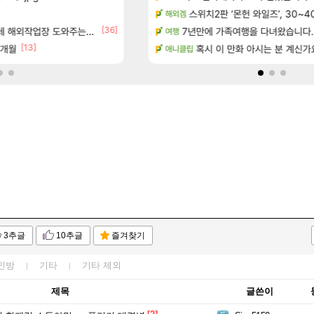
보 및 출연작 모음
하이퍼 부스트 이후 길 잃은 뉴비
스위치2판 ‘몬헌 와일즈’, 30~4
검은사막
해외겜
[36]
우 정보 및 주요 필모
업장 도와주는 짓은 좀 아니지않냐?
7년만에 가족여행을 다녀왔습니다.
D.Mon 애니메이션 영웅 시네마
오버워치
여행
[13]
[1]
7개월
(40개) - 귀환한 영혼 도전과제
페이즈 영애짤 찾았다
혹시 이 만화 아시는 분 계신가
LoL
애니클립
3추글
10추글
즐겨찾기
인방
기타
기타
제외
제목
글쓴이