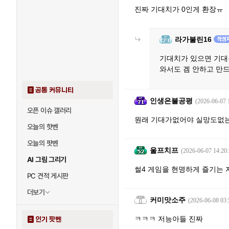
진짜 기대치가 0인게 환장ㅠ
라가불린16
기대치가 있으면 기대
와서도 겜 안하고 만
공통 커뮤니티
인생은불공평
(2026-06-07 
오픈 이슈 갤러리
원래 기대가없어야 실망도없
오늘의 핫벤
오늘의 팟벤
울프치프
(2026-06-07 14:20:
AI 그림 그리기
썰4 게임을 현명하게 즐기는 자
PC 견적 게시판
더보기
커미맛소주
(2026-06-08 03:
ㅋㅋㅋ 저능아들 진짜
인기 팟벤