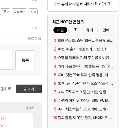
도브 뷰티 너리싱 바디워시 1L x 2개 (1개당 6,800원)
감
0
공감 확인
신고
최근 HOT한 콘텐츠
답글
게임
IT
유머
연예
새로고침
1
드래곤소드, 스팀 '압긍'…축하 댓글 달고 게임 코드 받자!
2
이번 주 출시! 게임프리크 신작, '비스트 오브 리인카네이션'
3
스텔라 블레이드 새 주인공 이비가 부릅니다, 'Wanna be in LOVE' 뮤비 공개
등록
4
가레나·포켓페어, ‘팰월드 온라인’ 2026년 출시 예고
5
디바 잇는 '오버워치 한국 영웅', 메카 파일럿 디몬 나온다
6
웹젠, 뮤 IP 신작 '뮤 테오스' 상표권 출원
맨위로
글쓰기
7
소니 “PS 디스크 중단, 사업 영향 없다”
8
‘아키에이지 S: 자유의 해협’ PC MMORPG로 개발한다
더보기+
9
미리 체험하는 '아스트라에 오라티오'...NC, 8/19부터 CBT 참가자 모집
10
갈피를 잡지 못한 젠지, DK에게도 0:2 패배
[3]
[106]
챌린저#77777 저격했습니다!
동해바다 추암해수욕장
메이플
여행
[10]
[88]
보상 공지 나온거 10추 하니 올리자
국내에도 이쁜곳이 많은것 같습니다
로아
여행