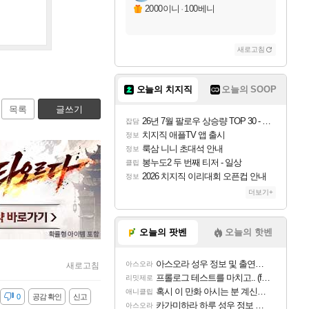
2000이니
·
100베니
새로고침
오늘의 치지직
오늘의 SOOP
목록
글쓰기
26년 7월 팔로우 상승량 TOP 30 - 월간 치지직
잡담
치지직 애플TV 앱 출시
정보
룩삼 니니 초대석 안내
정보
봉누도2 두 번째 티저 - 일상
클립
2026 치지직 이리대회 오픈컵 안내
정보
더보기+
오늘의 팟벤
오늘의 핫벤
아스오라 성우 정보 및 출연작 모음
아스오라
새로고침
프롤로그 테스트를 마치고.. (feat. 리아)
리밋제로
혹시 이 만화 아시는 분 계신가요
애니클립
감
0
공감 확인
신고
카가미하라 하루 성우 정보 및 주요 필모
아스오라