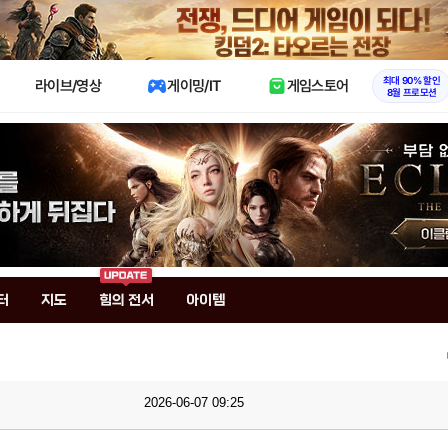
X
최대 90% 할인
라이브/영상
게이밍/IT
게임스토어
8월 프로모션
터
지도
힘의 전서
아이템
2026-06-07 09:25