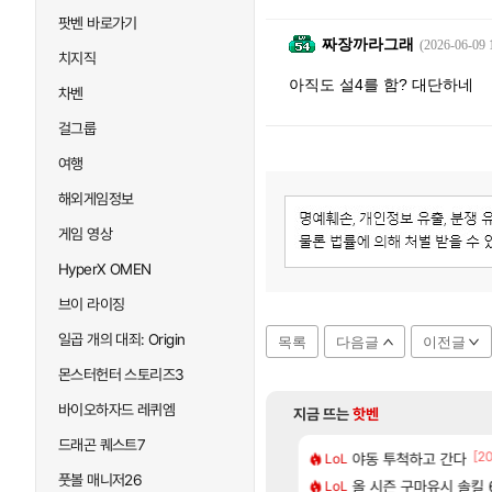
팟벤 바로가기
짜장까라그래
(2026-06-09 
치지직
아직도 설4를 함? 대단하네
차벤
걸그룹
여행
해외게임정보
게임 영상
HyperX OMEN
브이 라이징
일곱 개의 대죄: Origin
목록
다음글
이전글
몬스터헌터 스토리즈3
바이오하자드 레퀴엠
지금 뜨는
핫벤
드래곤 퀘스트7
[106]
[2
77777 저격했습니다!
다 추암해수욕장
야동 투척하고 간다
메모리 3사, 202
LoL
해외겜
풋볼 매니저26
[88]
 나온거 10추 하니 올리자
도 이쁜곳이 많은것 같습니다
올 시즌 구마유시 솔킬 6
아사쿠라 마이 성
LoL
아스오라