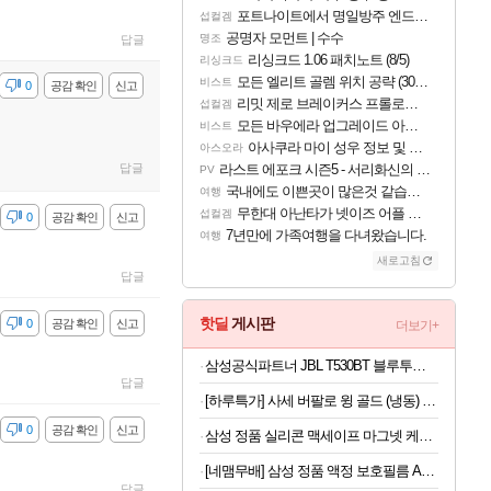
포트나이트에서 명일방주 엔드필드 [펠리카] 판매 예정
섭컬겜
공명자 모먼트 | 수수
명조
답글
리싱크드 1.06 패치노트 (8/5)
리싱크드
모든 엘리트 골렘 위치 공략 (30개) - 방랑 결투가
비스트
감
0
공감 확인
신고
리밋 제로 브레이커스 프롤로그 테스트 후기 영상 업로드
섭컬겜
모든 바우에라 업그레이드 아이템 획득 위치 공략 (89개)
비스트
아사쿠라 마이 성우 정보 및 주요 필모
아스오라
답글
라스트 에포크 시즌5 - 서리화신의 분노 티저
PV
국내에도 이쁜곳이 많은것 같습니다
여행
무한대 아난타가 넷이즈 어플 달력에 일정 등록
섭컬겜
감
0
공감 확인
신고
7년만에 가족여행을 다녀왔습니다.
여행
새로고침
답글
핫딜
게시판
감
0
공감 확인
신고
더보기+
삼성공식파트너 JBL T530BT 블루투스 헤드셋 무선 헤드폰 블랙
답글
[하루특가] 사세 버팔로 윙 골드 (냉동) 1kg
감
0
공감 확인
신고
삼성 정품 실리콘 맥세이프 마그넷 케이스 커버 크림, 갤럭시Z 폴드8
[네맴무배] 삼성 정품 액정 보호필름 AR 스크린 프로텍터 갤럭시Z 폴드8 울트라, 2매입
답글