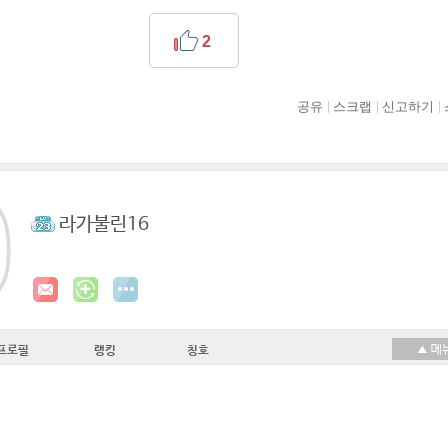
2
공유
스크랩
신고하기
라가불린16
프로필
랭킹
칭호