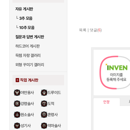
자유 게시판
└
3추 모음
└
10추 모음
목록
|
댓글(
6
)
질문과 답변 게시판
하드코어 게시판
득템 자랑 갤러리
외형 꾸미기 갤러리
직업 게시판
야만용사
드루이드
인장
강령술사
도적
원소술사
혼령사
성기사
악마술사