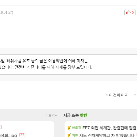
10:01:57)
공감
비공
0
이전페이지
지금 뜨는
팟벤
더보기+
0]
[14]
7년 생산분 완판?
방금 일어난일
FF7 외전 세계관, 완결편에 집결
리니지M
해외겜
[77]
[155]
4회..jpg
우 정보 및 주요 필모
8월 9일 썬데이 메이플
저도 신차계약하고 차 받았습니다
메이플
차벤