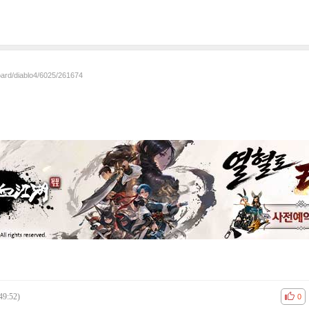
oard/diablo4/6025/261674
49:52)
공감
비공
0