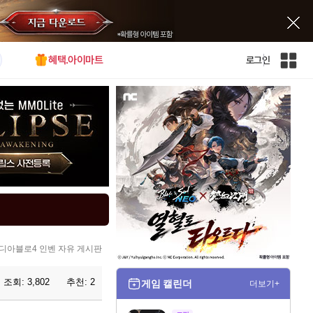
혜택.아이마트
로그인
인
벤
전
체
사
이
트
맵
디아블로4 인벤 자유 게시판
조회:
3,802
추천:
2
게임 캘린더
더보기+