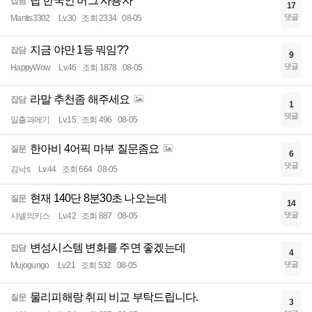
탑 한국인 버그 사용자
잡담
17
댓글
Mantis3302
Lv.30
조회 2334
08-05
지금 야만 1등 뭐임??
잡담
9
댓글
HappyWow
Lv.46
조회 1878
08-05
라말 추천좀 해주세요
잡담
1
댓글
일출과메기
Lv.15
조회 496
08-05
한아비 4어픽 마부 질문좀요
질문
6
댓글
김낙s
Lv.44
조회 664
08-05
현재 140단 8분30초 나오는데
질문
14
댓글
샤넬의키스
Lv.42
조회 887
08-05
변성시스템 변화를 주면 좋겠는데
잡담
4
댓글
Mujogungo
Lv.21
조회 532
08-05
물리피해랑 취피 비교 부탁드립니다.
질문
3