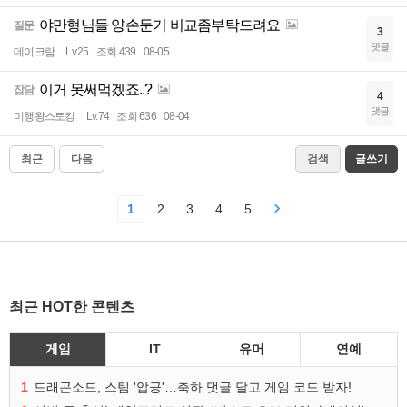
야만형님들 양손둔기 비교좀부탁드려요
질문
3
댓글
데이크람
Lv.25
조회 439
08-05
이거 못써먹겠죠..?
잡담
4
댓글
미행왕스토킹
Lv.74
조회 636
08-04
최근
다음
검색
글쓰기
1
2
3
4
5
최근 HOT한 콘텐츠
게임
IT
유머
연예
1
드래곤소드, 스팀 '압긍'…축하 댓글 달고 게임 코드 받자!