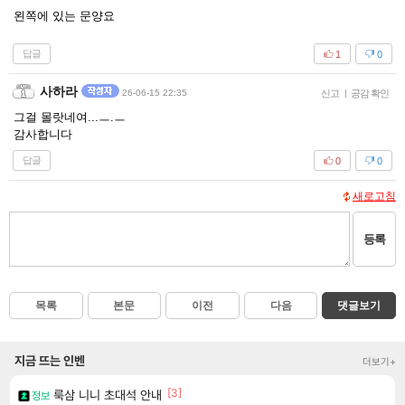
왼쪽에 있는 문양요
답글
1
0
사하라
26-06-15 22:35
신고
|
공감 확인
그걸 몰랏네여...ㅡ.ㅡ
감사합니다
답글
0
0
새로고침
등록
목록
본문
이전
다음
댓글보기
지금 뜨는 인벤
더보기+
[3]
룩삼 니니 초대석 안내
정보