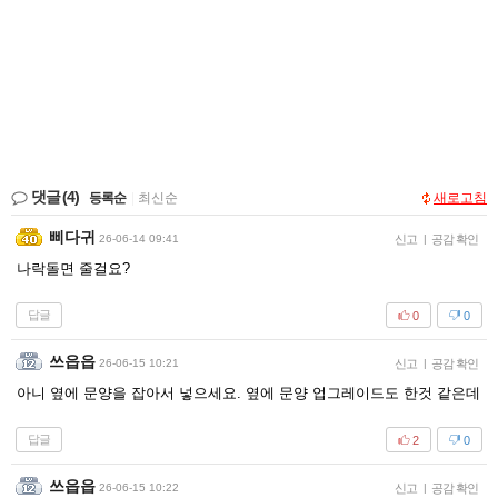
댓글
(4)
등록순
|
최신순
새로고침
삐다귀
26-06-14 09:41
신고
|
공감 확인
나락돌면 줄걸요?
답글
0
0
쓰읍읍
26-06-15 10:21
신고
|
공감 확인
아니 옆에 문양을 잡아서 넣으세요. 옆에 문양 업그레이드도 한것 같은데
답글
2
0
쓰읍읍
26-06-15 10:22
신고
|
공감 확인