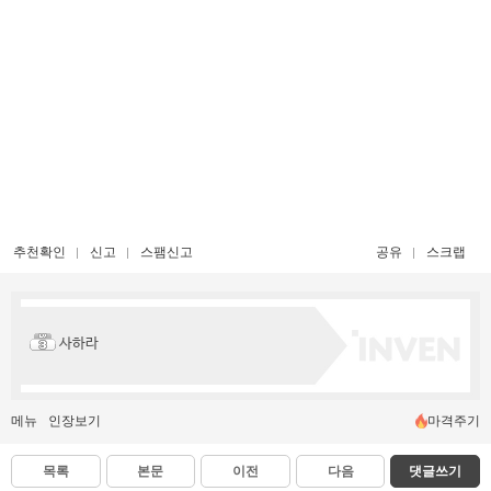
추천확인
신고
스팸신고
공유
스크랩
사하라
메뉴
인장보기
마격주기
목록
본문
이전
다음
댓글쓰기