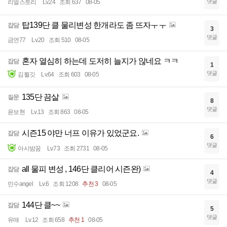
댓글
리얼스토리
Lv.24
조회 637
08-05
탑139단 클 물리변성 한개라도 좀 뜨자ㅜㅜ
잡담
3
댓글
금연77
Lv.20
조회 510
08-05
혼자 열심히 하는데 도저히 늘지가 않네요 ㅋㅋ
잡담
1
댓글
김쬘깃
Lv.64
조회 603
08-05
135단 끔살
질문
8
댓글
윤보현
Lv.13
조회 863
08-05
시즌15 야만 너프 이유가 있었군요.
잡담
6
댓글
아시밤꿈
Lv.73
조회 2731
08-05
all 물피 변성 , 146단 클리어 시즌완)
잡담
4
댓글
민수angel
Lv.6
조회 1208
추천 3
08-05
144단 클~~
잡담
5
댓글
유매
Lv.12
조회 658
추천 1
08-05