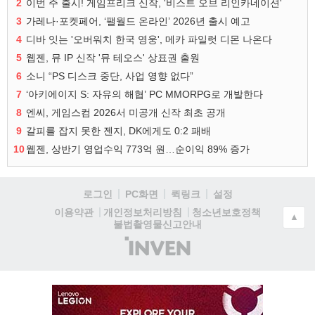
2
이번 주 출시! 게임프리크 신작, '비스트 오브 리인카네이션'
3
가레나·포켓페어, ‘팰월드 온라인’ 2026년 출시 예고
4
디바 잇는 '오버워치 한국 영웅', 메카 파일럿 디몬 나온다
5
웹젠, 뮤 IP 신작 '뮤 테오스' 상표권 출원
6
소니 “PS 디스크 중단, 사업 영향 없다”
7
‘아키에이지 S: 자유의 해협’ PC MMORPG로 개발한다
8
엔씨, 게임스컴 2026서 미공개 신작 최초 공개
9
갈피를 잡지 못한 젠지, DK에게도 0:2 패배
10
웹젠, 상반기 영업수익 773억 원…순이익 89% 증가
로그인
PC화면
퀵링크
설정
청소년보호정책
이용약관
개인정보처리방침
▲
불법촬영물신고안내
(주)
인
벤