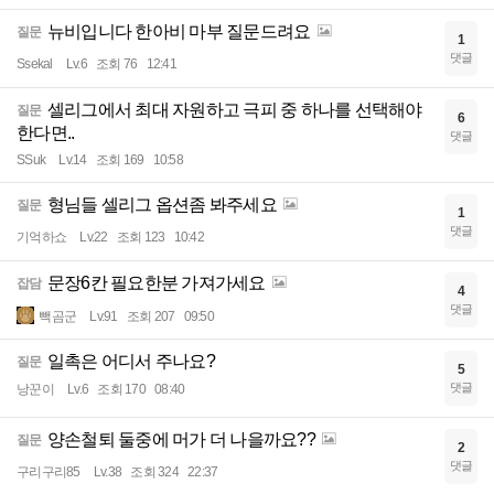
뉴비입니다 한아비 마부 질문드려요
질문
1
댓글
Ssekal
Lv.6
조회 76
12:41
셀리그에서 최대 자원하고 극피 중 하나를 선택해야
질문
6
한다면..
댓글
SSuk
Lv.14
조회 169
10:58
형님들 셀리그 옵션좀 봐주세요
질문
1
댓글
기억하쇼
Lv.22
조회 123
10:42
문장6칸 필요한분 가져가세요
잡담
4
댓글
빽곰군
Lv.91
조회 207
09:50
일촉은 어디서 주나요?
질문
5
댓글
낭꾼이
Lv.6
조회 170
08:40
양손철퇴 둘중에 머가 더 나을까요??
질문
2
댓글
구리구리85
Lv.38
조회 324
22:37