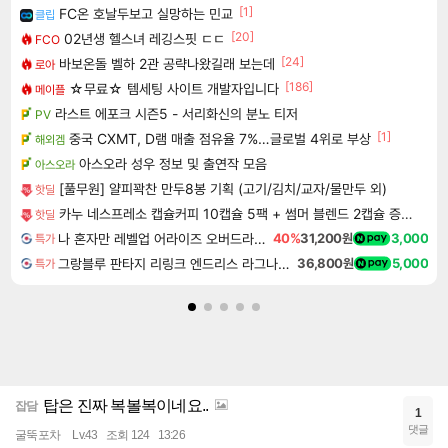
[1]
FC온 호날두보고 실망하는 민교
클립
[20]
02년생 헬스녀 레깅스핏 ㄷㄷ
FCO
[24]
바보온돌 벨하 2관 공략나왔길래 보는데
로아
[186]
☆무료☆ 템세팅 사이트 개발자입니다
메이플
라스트 에포크 시즌5 - 서리화신의 분노 티저
PV
[1]
중국 CXMT, D램 매출 점유율 7%…글로벌 4위로 부상
해외겜
아스오라 성우 정보 및 출연작 모음
아스오라
[풀무원] 얄피꽉찬 만두8봉 기획 (고기/김치/교자/물만두 외)
핫딜
카누 네스프레소 캡슐커피 10캡슐 5팩 + 썸머 블렌드 2캡슐 증정 총52캡슐
핫딜
나 혼자만 레벨업 어라이즈 오버드라이브 디럭스 에디션 Solo Leveling Arise Overdrive Deluxe Edition
40%
31,200원
3,000
특가
그랑블루 판타지 리링크 엔드리스 라그나로크 업그레이드 킷 Granblue Fantasy Relink Endless Ragnarok Upgrade Kit DLC
36,800원
5,000
특가
탑은 진짜 복볼복이네요..
잡담
1
댓글
굴뚝포차
Lv.43
조회 124
13:26