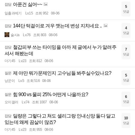
아푼건 싫어~~
잡담
5
댓글
일출과메기
Lv.15
조회 952
08-06
144단 턱걸이로 겨우 깻는데 변성 지치네요 ..
잡담
4
댓글
술사a
Lv.76
조회 803
08-06
철갑피부 쓰는 타이밍을 아까 제 글에서 누가 알려주
잡담
7
셔서 해봤는데
댓글
더기45
Lv.23
조회 812
08-06
제 야만 뭐가문제인지 고수님들 봐주실수있나요?
질문
5
댓글
낭꾼이
Lv.5
조회 516
08-06
힘 900 vs 물피 25% 어떤게 나을까요?
질문
6
댓글
오이갤러
Lv.74
조회 1007
08-06
딜량은 그렇다고 쳐도 셀리그랑 인내신앙 둘다 달고
잡담
10
있는데 왜케 끔살이 많죠?
댓글
더기45
Lv.23
조회 955
08-06