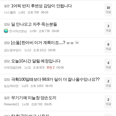
1어픽 반지 후변성 감당이 안됩니다
질문
10
댓글
시스헬레
Lv.61
조회 709
08-06
딜 안나오고 자주 죽는분들
잡담
3
댓글
전사의선생님
Lv.50
조회 730
08-06
[소돌] 한아비 이거 계륵이죠.....? ㅠㅠ
잡담
8
댓글
검단동부엉이
Lv.12
조회 1012
08-06
오늘10시간 달릴 예정입니다
잡담
4
댓글
이제정말안해
Lv.11
조회 929
추천 2
08-06
극확100일때보다 98.9가 딜이 더 잘나올수있나요??
잡담
2
댓글
농심떡라면
Lv.25
조회 1050
08-05
무기기예 미늘창 양손도끼
질문
2
댓글
Fireworks31
Lv.30
조회 783
08-05