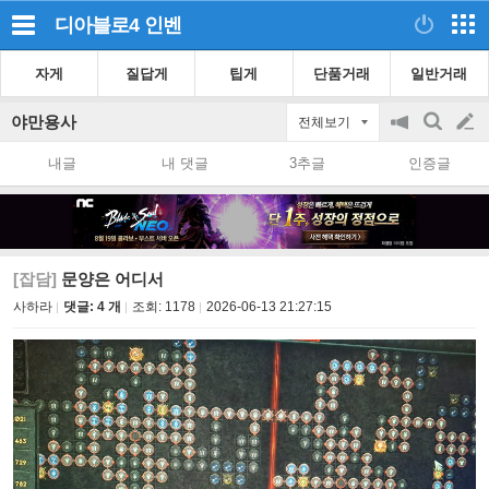
디아블로4
인벤
자게
질답게
팁게
단품거래
일반거래
야만용사
전체보기
공
검
글
지
색
내글
내 댓글
3추글
인증글
on/off
쓰
기
[잡담]
문양은 어디서
사하라
댓글: 4 개
조회:
1178
2026-06-13 21:27:15