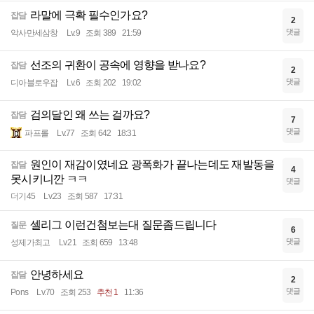
라말에 극확 필수인가요?
잡담
2
댓글
악사만세삼창
Lv.9
조회 389
21:59
선조의 귀환이 공속에 영향을 받나요?
잡담
2
댓글
디아블로우잡
Lv.6
조회 202
19:02
검의달인 왜 쓰는 걸까요?
잡담
7
댓글
파프롤
Lv.77
조회 642
18:31
원인이 재감이였네요 광폭화가 끝나는데도 재발동을
잡담
4
못시키니깐 ㅋㅋ
댓글
더기45
Lv.23
조회 587
17:31
셀리그 이런건첨보는대 질문좀드립니다
질문
6
댓글
성제가최고
Lv.21
조회 659
13:48
안녕하세요
잡담
2
댓글
Pons
Lv.70
조회 253
추천 1
11:36