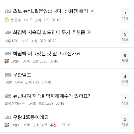
초보 뉴비..질문있습니다.. 신화템 뽑기
잡담
3
댓글
똥쿤내
Lv.17
조회 1139
07-18
화염벽 지속딜 빌드인데 무기 추천좀
질문
5
댓글
하루123
Lv.13
조회 1370
07-18
화염벽 버그있는 것 알고 계신가요
잡담
0
댓글
Lingo
Lv.76
조회 1316
07-18
무한텔포
잡담
4
댓글
Light
Lv.54
조회 1380
07-18
뉴빕니다 지속화염피해계수가 있어요?
질문
3
댓글
탈국짐지능순
Lv.90
조회 1237
07-18
우왕 150등이래요
잡담
1
댓글
Lingo
Lv.76
조회 1495
추천 1
07-18