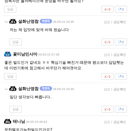
정복자는 출처베이스에 문양을 바꾸면 될까요?
답글
0
0
설화난영참
26-05-15 10:36
신고
|
공감 확인
저는 제 입맛에 맞게 바꿔 썼습니다
답글
0
0
꽃미남민사마
26-05-15 07:49
신고
|
공감 확인
좋은 빌드인거 같네요 ㅎㅎ 핵심기술 빠진거 때문에 평소보다 답답햇는
데 이번기회에 참고해서 바꾸던가 해야겟어요
답글
0
0
설화난영참
26-05-15 10:39
신고
|
공감 확인
일단 생각보다 빠릅니다..
답글
0
0
테니님
26-05-15 08:43
신고
|
공감 확인
무한텔포가능한빌드인가요?