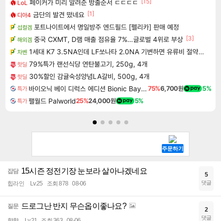
[15]
페이커가 미리 알려준 방출순서 ㄷㄷㄷㄷ
LoL
[1]
금단의 발견 떴네요
디아4
포트나이트에서 명일방주 엔드필드 [펠리카] 판매 예정
섭컬겜
[3]
중국 CXMT, D램 매출 점유율 7%…글로벌 4위로 부상
해외겜
1세대 K7 3.5NA인데 LF쏘나타 2.0NA 기변하면 유류비 절약이 얼마나 될까요..?
차벤
79%특가 랜선식당 연탄불고기, 250g, 4개
핫딜
30%할인 감귤숙성양념LA갈비, 500g, 4개
핫딜
바이오닉 베이 디럭스 에디션 Bionic Bay Deluxe Edition
75%
6,700원
5%
특가
팰월드 Palworld
25%
24,000원
5%
특가
15시즌 정전기장 눈보라 살아나겠네요
잡담
5
댓글
힙라인
Lv.25
조회 878
08-06
드로그난 반지 무슨옵이좋나요?
질문
2
댓글
햫햫
Lv.21
조회 363
08-06