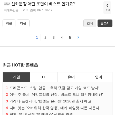
신화문장 어떤 조합이 베스트 인가요?
잡담
0
댓글
극대화반응
Lv.33
조회 1027
07-17
최근
다음
검색
글쓰기
1
2
3
4
5
최근 HOT한 콘텐츠
게임
IT
유머
연예
1
드래곤소드, 스팀 '압긍'…축하 댓글 달고 게임 코드 받자!
2
이번 주 출시! 게임프리크 신작, '비스트 오브 리인카네이션'
3
가레나·포켓페어, ‘팰월드 온라인’ 2026년 출시 예고
4
디바 잇는 '오버워치 한국 영웅', 메카 파일럿 디몬 나온다
5
웹젠, 뮤 IP 신작 '뮤 테오스' 상표권 출원