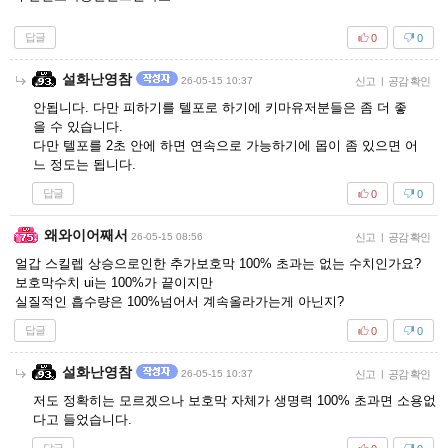
답글
0
0
설화난영참
26-05-15 10:37
신고
|
공감 확인
안됩니다. 다만 피하기를 텔포로 하기에 키마유저분들은 좀 더 좋
을 수 있습니다.
다만 텔포를 2초 안에 하면 연속으로 가능하기에 몹이 좀 있으면 어
느 정도는 됩니다.
답글
0
0
왜와이어째서
26-05-15 08:56
신고
|
공감 확인
얼갑 스킬렙 상승으로인한 추가보호막 100% 초과는 없는 수치인가요?
보호막수치 ui는 100%가 끝이지만
실질적인 흡수량은 100%넘어서 계속올라가는게 아닌지?
답글
0
0
설화난영참
26-05-15 10:37
신고
|
공감 확인
저도 정확히는 모르겠으나 보호막 자체가 생명력 100% 초과면 소용없
다고 들었습니다.