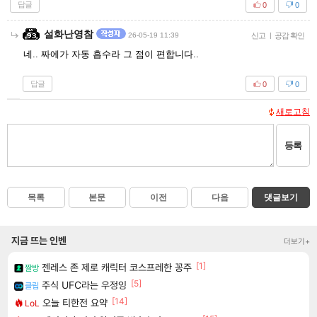
답글
0
0
설화난영참
26-05-19 11:39
신고
|
공감 확인
네.. 짜에가 자동 흡수라 그 점이 편합니다..
답글
0
0
새로고침
등록
목록
본문
이전
다음
댓글보기
지금 뜨는 인벤
더보기+
[1]
젠레스 존 제로 캐릭터 코스프레한 꽁주
짤방
[5]
주식 UFC라는 우정잉
클립
[14]
오늘 티한전 요약
LoL