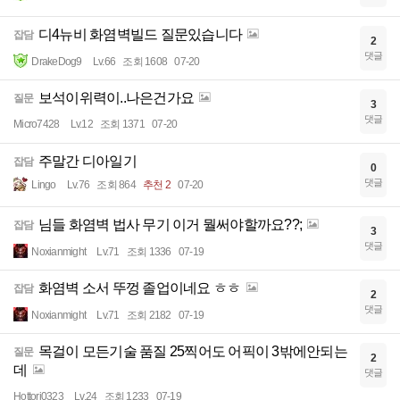
디4뉴비 화염벽빌드 질문있습니다
잡담
2
댓글
DrakeDog9
Lv.66
조회 1608
07-20
보석이위력이..나은건가요
질문
3
댓글
Micro7428
Lv.12
조회 1371
07-20
주말간 디아일기
잡담
0
댓글
Lingo
Lv.76
조회 864
추천 2
07-20
님들 화염벽 법사 무기 이거 뭘써야할까요??;
잡담
3
댓글
Noxianmight
Lv.71
조회 1336
07-19
화염벽 소서 뚜껑 졸업이네요 ㅎㅎ
잡담
2
댓글
Noxianmight
Lv.71
조회 2182
07-19
목걸이 모든기술 품질 25찍어도 어픽이 3밖에안되는
질문
2
데
댓글
Hottori0323
Lv.24
조회 1233
07-19