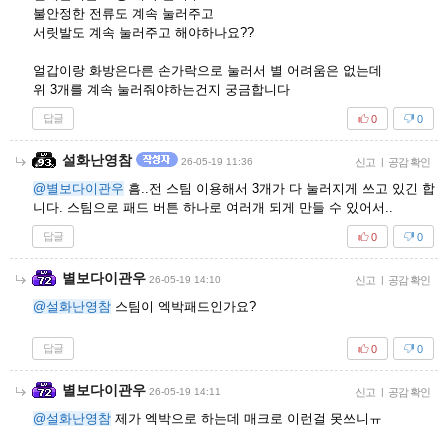
불안정한 전류도 계속 눌러주고
서릿발도 계속 눌러주고 해야하나요??
얼갑이랑 화방은다른 손가락으로 눌러서 별 어려움은 없는데
위 3개를 계속 눌러줘야하는건지 궁금합니다
답글
0
0
설화난영참
26-05-19 11:36
신고
|
공감 확인
@별보다이관우
흠..전 스팀 이용해서 3개가 다 눌러지게 쓰고 있긴 합
니다. 스팀으로 패드 버튼 하나로 여러개 되게 만들 수 있어서..
답글
0
0
별보다이관우
26-05-19 14:10
신고
|
공감 확인
@설화난영참
스팀이 엑박패드인가요?
답글
0
0
별보다이관우
26-05-19 14:11
신고
|
공감 확인
@설화난영참
제가 엑박으로 하는데 매크로 이런걸 못쓰니ㅠ