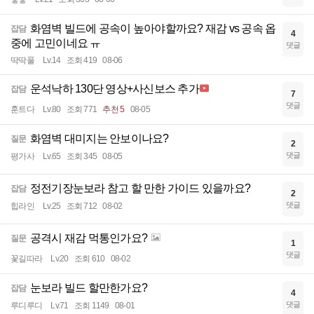
화염벽 빌드에 공속이 높아야할까요? 재감 vs 공속 옵
잡담
4
중에 고민이네요 ㅠ
댓글
딱딱풀
Lv.14
조회 419
08-06
운석낙하 130단 영상+사신보스 추가
잡담
7
댓글
훈트다
Lv.80
조회 771
추천 5
08-05
화염벽 대미지는 안보이나요?
질문
2
댓글
평가사
Lv.65
조회 345
08-05
정전기장눈보라 참고 할 만한 가이드 있을까요?
잡담
2
댓글
힙라인
Lv.25
조회 712
08-02
공격시 재감 먹통인가요?
질문
1
댓글
꽃길따라
Lv.20
조회 610
08-02
눈보라 빌드 할만한가요?
잡담
4
댓글
루디루디
Lv.71
조회 1149
08-01