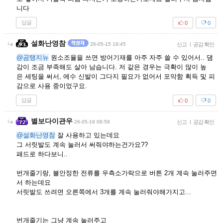
니다
답글
0
0
설화난영참
26-05-15 19:45
신고
|
공감 확인
@곰탱지뉴
원소조율을 쓰면 방어기재를 아주 자주 쓸 수 있어서.. 댐
감이 조금 부족해도 살아 남습니다. 저 같은 경우는 극확이 많이 높
은 세팅을 써서, 에수 신발이 그다지 필요가 없어서 포악함 획득 및 피
감으로 사용 중이었구요.
답글
0
0
별보다이관우
26-05-19 08:58
신고
|
공감 확인
@설화난영참
잘 사용하고 있는데요
그 서릿발도 계속 눌러서 써줘야하는건가요??
패드로 하다보니..
번개줄기랑, 불안정한 전류를 우측소가락으로 버튼 2개 계속 눌러주면
서 하는데요
서릿발도 쓰려면 오른쪽에서 3개를 계속 눌러줘야해가지고...
번개줄기는 그냥 계속 눌러주고