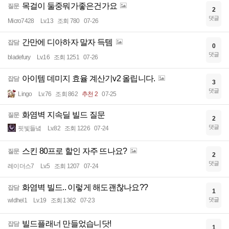
목걸이 둘중뭐가좋은건가요
질문
2
댓글
Micro7428
Lv.13
조회 780
07-26
간만에 디아하자 말자 득템
잡담
0
댓글
bladefury
Lv.16
조회 1251
07-26
아이템 데미지 효율 계산기v2 올립니다.
잡담
3
댓글
Lingo
Lv.76
조회 862
추천 2
07-25
화염벽 지속딜 빌드 질문
질문
2
댓글
핏빛들녘
Lv.82
조회 1226
07-24
스킨 80프로 할인 자주 뜨나요?
질문
2
댓글
레이더스7
Lv.5
조회 1207
07-24
화염벽 빌드.. 이렇게 해도괜찮나요??
잡담
1
댓글
wldhel1
Lv.19
조회 1362
07-23
빌드플래너 만들었습니닷!
잡담
1