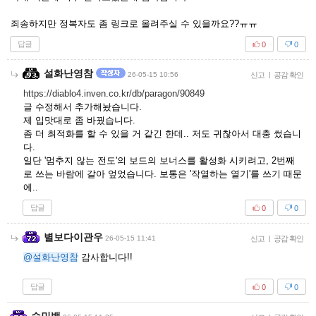
죄송하지만 정복자도 좀 링크로 올려주실 수 있을까요??ㅠㅠ
답글
0
0
설화난영참
26-05-15 10:56
신고
|
공감 확인
https://diablo4.inven.co.kr/db/paragon/90849
글 수정해서 추가해놨습니다.
제 입맛대로 좀 바꿨습니다.
좀 더 최적화를 할 수 있을 거 같긴 한데.. 저도 귀찮아서 대충 썼습니
다.
일단 '멈추지 않는 전도'의 보드의 보너스를 활성화 시키려고, 2번째
로 쓰는 바람에 갈아 엎었습니다. 보통은 '작열하는 열기'를 쓰기 때문
에..
답글
0
0
별보다이관우
26-05-15 11:41
신고
|
공감 확인
@설화난영참
감사합니다!!
답글
0
0