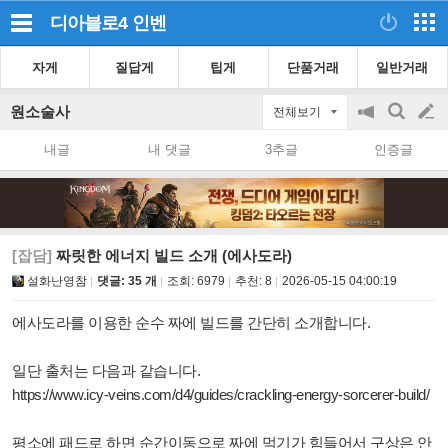
디아블로4
인벤
자게
질답게
팁게
단품거래
일반거래
원소술사
전체보기
공
검
글
지
색
내글
내 댓글
3추글
인증글
on/off
쓰
기
[잡담]
짜릿한 에너지 빌드 소개 (에사도라)
설화난영참
댓글: 35 개
조회:
6979
추천:
8
2026-05-15 04:00:19
에사도라를 이용한 순수 짜에 빌드를 간단히 소개합니다.
일단 출처는 다음과 같습니다.
https://www.icy-veins.com/d4/guides/crackling-energy-sorcerer-build/
평소에 패드로 하면 순간이동으로 짜에 먹기가 힘들어서 구상은 안