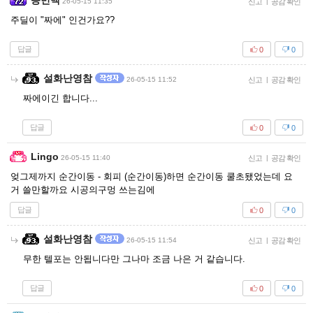
승민백
26-05-15 11:35
신고
|
공감 확인
주딜이 "짜에" 인건가요??
답글
0
0
설화난영참
26-05-15 11:52
신고
|
공감 확인
짜에이긴 합니다...
답글
0
0
Lingo
26-05-15 11:40
신고
|
공감 확인
엊그제까지 순간이동 - 회피 (순간이동)하면 순간이동 쿨초됐었는데 요
거 쓸만할까요 시공의구멍 쓰는김에
답글
0
0
설화난영참
26-05-15 11:54
신고
|
공감 확인
무한 텔포는 안됩니다만 그나마 조금 나은 거 같습니다.
답글
0
0