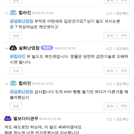
답글
0
0
힙라인
26-05-15 10:43
신고
|
공감 확인
@설화난영참
부적은 어떤세트 입은건가요? 상기 빌드 쓰시는분
은 ? 작성자님은 케인셋이고
답글
0
0
설화난영참
26-05-15 10:50
신고
|
공감 확인
@힙라인
위 빌드도 케인셋입니다. 영물은 당연히 감전기술로 도배하
시면 됩니다.
답글
0
0
힙라인
26-05-15 10:54
신고
|
공감 확인
@설화난영참
감사합니다 도적 바바 삥삥 돌기만 하다가 다른거좀 해
볼까했는디
답글
0
0
별보다이관우
26-05-15 10:08
신고
|
공감 확인
저도 패드로만 하는데, 이 빌드 써봐야겠네요
짜에 먹는게 너무 번거로웠는데 감사합니다