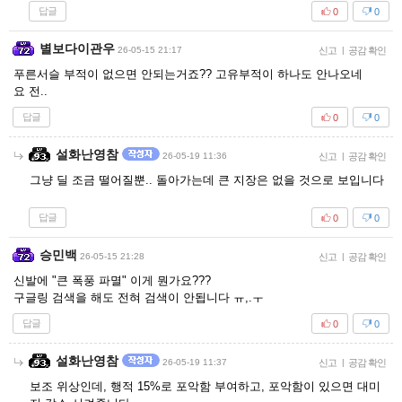
답글
0
0
별보다이관우
26-05-15 21:17
신고
|
공감 확인
푸른서슬 부적이 없으면 안되는거죠?? 고유부적이 하나도 안나오네
요 전..
답글
0
0
설화난영참
26-05-19 11:36
신고
|
공감 확인
그냥 딜 조금 떨어질뿐.. 돌아가는데 큰 지장은 없을 것으로 보입니다
답글
0
0
승민백
26-05-15 21:28
신고
|
공감 확인
신발에 "큰 폭풍 파멸" 이게 뭔가요???
구글링 검색을 해도 전혀 검색이 안됩니다 ㅠ,.ㅜ
답글
0
0
설화난영참
26-05-19 11:37
신고
|
공감 확인
보조 위상인데, 행적 15%로 포악함 부여하고, 포악함이 있으면 대미