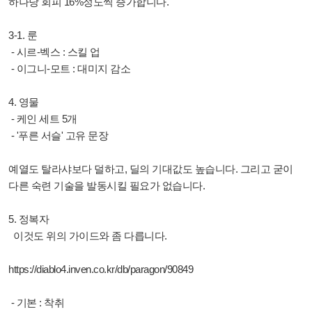
하나당 회피 16%정도씩 증가합니다.
3-1. 룬
- 시르-벡스 : 스킬 업
- 이그니-모트 : 대미지 감소
4. 영물
- 케인 세트 5개
- '푸른 서슬' 고유 문장
예열도 탈라샤보다 덜하고, 딜의 기대값도 높습니다. 그리고 굳이
다른 숙련 기술을 발동시킬 필요가 없습니다.
5. 정복자
이것도 위의 가이드와 좀 다릅니다.
https://diablo4.inven.co.kr/db/paragon/90849
- 기본 : 착취