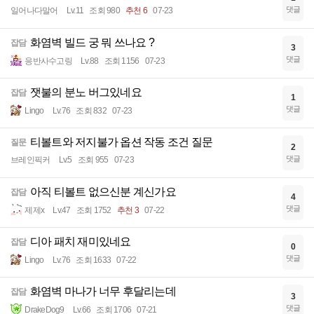
댓글
일어나다말어
Lv.11
조회 980
추천 6
07-23
화염벽 빌드 궁 뭐 쓰나요 ?
잡담
3
댓글
응반사수고링
Lv.88
조회 1156
07-23
잿불의 분노 버그있네요
잡담
1
댓글
Lingo
Lv.76
조회 832
07-23
티볼트와 저지불가 옵션 작동 조건 질문
질문
2
댓글
브레인픽커
Lv.5
조회 955
07-23
아직 티볼트 없으신분 계신가요
잡담
4
댓글
제제x
Lv.47
조회 1752
추천 3
07-22
디아 패치 재미있네요
잡담
0
댓글
Lingo
Lv.76
조회 1633
07-22
화염벽 마나가 너무 후달리는데
잡담
3
댓글
DrakeDog9
Lv.66
조회 1706
07-21