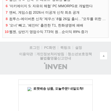
6
‘아키에이지 S: 자유의 해협’ PC MMORPG로 개발한다
7
엔씨, 게임스컴 2026서 미공개 신작 최초 공개
8
컴투스-에이버튼 신작 '제우스' 8월 26일 출시…"모두를 위한 경쟁"
9
'오너' 빼고, '페인터' 출전한 T1, 한화생명에 패배
10
웹젠, 상반기 영업수익 773억 원…순이익 89% 증가
로그인
PC화면
퀵링크
설정
청소년보호정책
이용약관
개인정보처리방침
▲
불법촬영물신고안내
(주)
인
벤