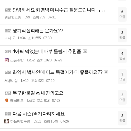
안녕하세요 화염벽 마나수급 질문드립니다 ㅠㅠ
질문
6
댓글
탱딜힐크흥
Lv.9
조회 759
07-31
냉기직접피해는 몬가요??
질문
2
댓글
라자17
Lv.34
조회 655
07-30
4어픽 먹었는데 마부 돌릴지 추천좀
잡담
4
댓글
스폰쥐밥
Lv.52
조회 1023
07-29
화염벽 법사인데 어느 목걸이가 더 좋을까요??
질문
3
댓글
서방니임
Lv.19
조회 922
07-29
무구한불길 vs 내면의고요
잡담
2
댓글
태실리오
Lv.32
조회 918
07-27
다음 시즌 ptr 기다려지네요
잡담
2
댓글
하늘땅별구름
Lv.51
조회 1549
07-26