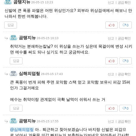
곰탱지뉴
26-05-15 13:23
신고
|
공감 확인
신발에 큰 폭풍 파멸은 어떤 위상인가요? 외부라 위상검색에서 해보니 안
나와서 한번 여쭤봅니다.
답글
0
0
곰탱지뉴
26-05-15 16:13
신고
|
공감 확인
취약거는 분쇄하는칼날? 이 위상을 쓰는가 싶은데 목걸이에 변성 시키
면 에수를 써도 되나 싶기도 하고 궁금하네요.
답글
0
0
심해의덥맆
26-05-15 17:43
신고
|
공감 확인
큰 폭풍이 번개 피해 주면 포악함 스택 얻고 포악함 보유시 피감 15퍼
인가 그걸거예요
에수는 취약이랑 관계없이 극확 날먹이 쉬워서 쓰는 거
답글
0
0
곰탱지뉴
26-05-15 17:55
신고
|
공감 확인
@심해의덥맆
아.. 퇴근하고 찾아보겠습니다 바지랑 신발은 피감으
로 넣어서 겨울목 피감 빠지는거 보충하는가보네요 알려주셔 감사합