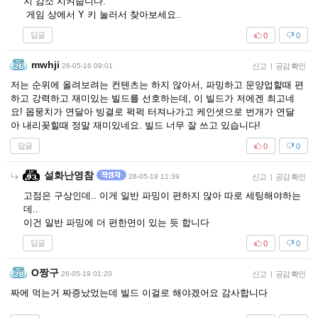
지 감소 시켜줍니다.
게임 상에서 Y 키 눌러서 찾아보세요..
답글
0
0
mwhji
26-05-16 09:01
신고
|
공감 확인
저는 순위에 올려보려는 컨텐츠는 하지 않아서, 파밍하고 문양업할때 편
하고 강력하고 재미있는 빌드를 선호하는데, 이 빌드가 저에겐 최고네
요! 몹뭉치가 연달아 빙결로 퍽퍽 터져나가고 케인셋으로 번개가 연달
아 내리꽂힐때 정말 재미있네요. 빌드 너무 잘 쓰고 있습니다!
답글
0
0
설화난영참
26-05-19 11:39
신고
|
공감 확인
고점은 구상인데.. 이게 일반 파밍이 편하지 않아 따로 세팅해야하는
데..
이건 일반 파밍에 더 편한면이 있는 듯 합니다
답글
0
0
O짱구
26-05-19 01:20
신고
|
공감 확인
짜에 먹는거 짜증났었는데 빌드 이걸로 해야겠어요 감사합니다