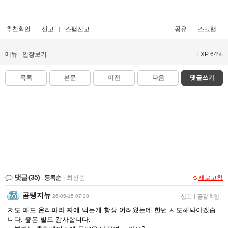
추천확인
신고
스팸신고
공유
스크랩
메뉴
인장보기
EXP 64%
목록
본문
이전
다음
댓글쓰기
댓글
(35)
등록순
|
최신순
새로고침
곰탱지뉴
26-05-15 07:20
신고
|
공감 확인
저도 패드 온리파라 짜에 먹는게 항상 어려웠는데 한번 시도해봐야겠습
니다. 좋은 빌드 감사합니다.