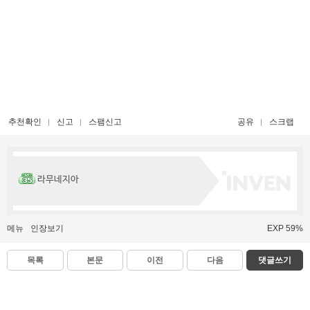
추천확인
신고
스팸신고
공유
스크랩
라무네지아
메뉴
인장보기
EXP 59%
목록
본문
이전
다음
댓글쓰기