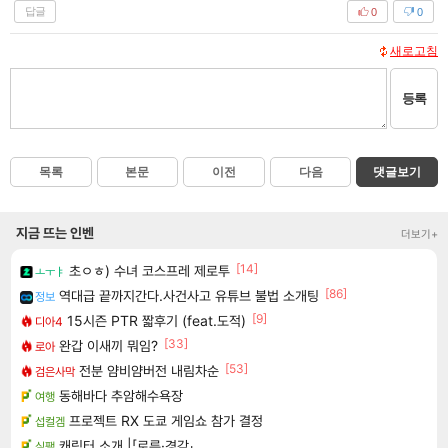
답글
0
0
새로고침
등록
목록
본문
이전
다음
댓글보기
지금 뜨는 인벤
더보기+
[14]
초ㅇㅎ) 수녀 코스프레 제로투
ㅗㅜㅑ
[86]
역대급 끝까지간다.사건사고 유튜브 불법 소개팅
정보
[9]
15시즌 PTR 짧후기 (feat.도적)
디아4
[33]
완갑 이새끼 뭐임?
로아
[53]
전분 얌비얌버전 내림차순
검은사막
동해바다 추암해수욕장
여행
프로젝트 RX 도쿄 게임쇼 참가 결정
섭컬겜
캐릭터 소개 |「로른·경감」
실팰