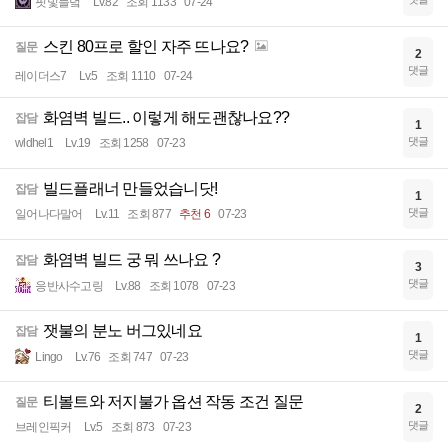
핏빛들녘
Lv.82
조회 1133
07-24
스킨 80프로 할인 자주 뜨나요?
질문
2
댓글
레이더스7
Lv.5
조회 1110
07-24
화염벽 빌드.. 이렇게 해도괜찮나요??
잡담
1
댓글
wldhel1
Lv.19
조회 1258
07-23
빌드플래너 만들었습니닷!
잡담
1
댓글
일어나다말어
Lv.11
조회 877
추천 6
07-23
화염벽 빌드 궁 뭐 쓰나요 ?
잡담
3
댓글
응반사수고링
Lv.88
조회 1078
07-23
잿불의 분노 버그있네요
잡담
1
댓글
Lingo
Lv.76
조회 747
07-23
티볼트와 저지불가 옵션 작동 조건 질문
질문
2
댓글
브레인픽커
Lv.5
조회 873
07-23