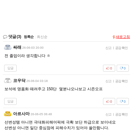
댓글
(3)
등록순
|
최신순
새로고침
싸래
26-06-03 20:00
신고
|
공감 확인
전 졸업이라 생각합니다 ㅎ
답글
0
0
코우닥
26-06-04 03:18
신고
|
공감 확인
보석에 명품화 때려주고 150단 몇분나오나보고 시즌오프
답글
0
0
아르사마
26-06-05 06:48
신고
|
공감 확인
선변성탬 아니면 극대화피해어픽에 극확 보단 하급으로 보이네요
선변성 아니면 일단 중심점에 피해수치가 있어야 쓸만함니다.