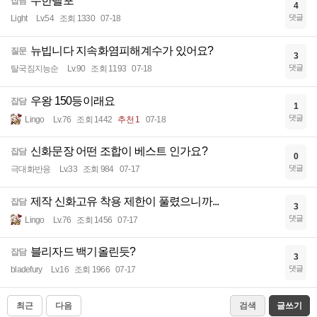
무한텔포
잡담
4
댓글
Light
Lv.54
조회 1330
07-18
뉴빕니다 지속화염피해계수가 있어요?
질문
3
댓글
탈국짐지능순
Lv.90
조회 1193
07-18
우왕 150등이래요
잡담
1
댓글
Lingo
Lv.76
조회 1442
추천 1
07-18
신화문장 어떤 조합이 베스트 인가요?
잡담
0
댓글
극대화반응
Lv.33
조회 984
07-17
제작 신화고유 착용 제한이 풀렸으니까...
잡담
3
댓글
Lingo
Lv.76
조회 1456
07-17
블리자드 백기올린듯?
잡담
3
댓글
bladefury
Lv.16
조회 1966
07-17
최근
다음
검색
글쓰기