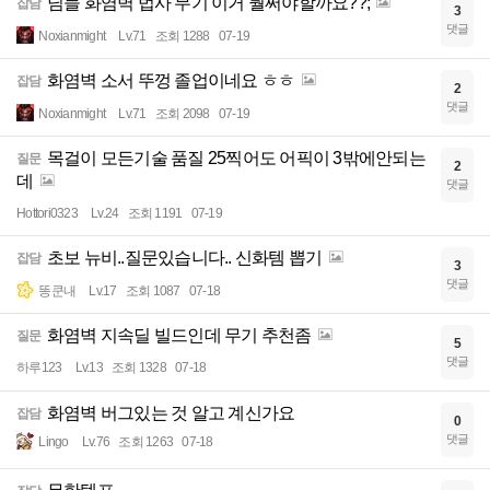
님들 화염벽 법사 무기 이거 뭘써야할까요??;
잡담
3
댓글
Noxianmight
Lv.71
조회 1288
07-19
화염벽 소서 뚜껑 졸업이네요 ㅎㅎ
잡담
2
댓글
Noxianmight
Lv.71
조회 2098
07-19
목걸이 모든기술 품질 25찍어도 어픽이 3밖에안되는
질문
2
데
댓글
Hottori0323
Lv.24
조회 1191
07-19
초보 뉴비..질문있습니다.. 신화템 뽑기
잡담
3
댓글
똥쿤내
Lv.17
조회 1087
07-18
화염벽 지속딜 빌드인데 무기 추천좀
질문
5
댓글
하루123
Lv.13
조회 1328
07-18
화염벽 버그있는 것 알고 계신가요
잡담
0
댓글
Lingo
Lv.76
조회 1263
07-18