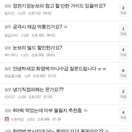
정전기장눈보라 참고 할 만한 가이드 있을까요?
잡담
2
댓글
힙라인
Lv.25
조회 522
08-02
공격시 재감 먹통인가요?
질문
1
댓글
꽃길따라
Lv.20
조회 483
08-02
눈보라 빌드 할만한가요?
잡담
4
댓글
루디루디
Lv.71
조회 905
08-01
안녕하세요 화염벽 마나수급 질문드립니다 ㅠㅠ
질문
6
댓글
탱딜힐크흥
Lv.9
조회 625
07-31
냉기직접피해는 몬가요??
질문
2
댓글
라자17
Lv.34
조회 557
07-30
4어픽 먹었는데 마부 돌릴지 추천좀
잡담
4
댓글
스폰쥐밥
Lv.52
조회 898
07-29
화염벽 법사인데 어느 목걸이가 더 좋을까요??
질문