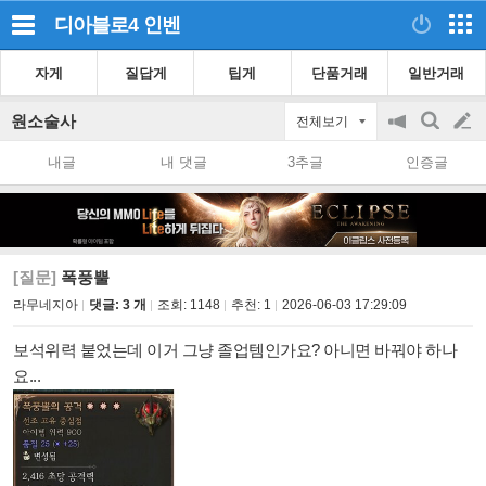
디아블로4
인벤
자게
질답게
팁게
단품거래
일반거래
원소술사
전체보기
공
검
글
지
색
내글
내 댓글
3추글
인증글
on/off
쓰
기
[질문]
폭풍뿔
라무네지아
댓글: 3 개
조회:
1148
추천:
1
2026-06-03 17:29:09
보석위력 붙었는데 이거 그냥 졸업템인가요? 아니면 바꿔야 하나
요...