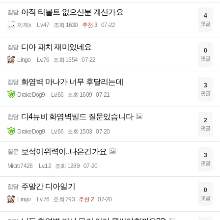
아직 티볼트 없으신분 계신가요
잡담
4
댓글
제제x
Lv.47
조회 1630
추천 3
07-22
디아 패치 재미있네요
잡담
0
댓글
Lingo
Lv.76
조회 1554
07-22
화염벽 마나가 너무 후달리는데
잡담
3
댓글
DrakeDog9
Lv.66
조회 1609
07-21
디4뉴비 화염벽빌드 질문있습니다
잡담
2
댓글
DrakeDog9
Lv.66
조회 1503
07-20
보석이위력이..나은건가요
질문
3
댓글
Micro7428
Lv.12
조회 1289
07-20
주말간 디아일기
잡담
0
댓글
Lingo
Lv.76
조회 793
추천 2
07-20