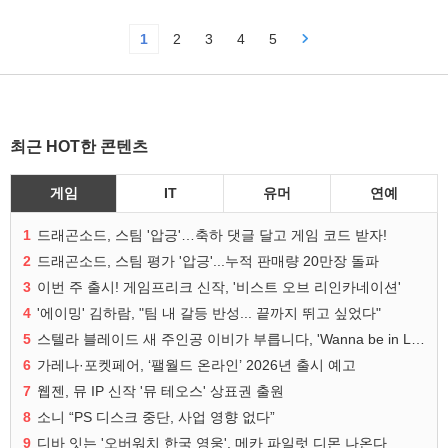
1
2
3
4
5
최근 HOT한 콘텐츠
게임
IT
유머
연예
1
드래곤소드, 스팀 '압긍'…축하 댓글 달고 게임 코드 받자!
2
드래곤소드, 스팀 평가 '압긍'...누적 판매량 20만장 돌파
3
이번 주 출시! 게임프리크 신작, '비스트 오브 리인카네이션'
4
'에이밍' 김하람, "팀 내 갈등 반성... 끝까지 뛰고 싶었다"
5
스텔라 블레이드 새 주인공 이비가 부릅니다, 'Wanna be in LOVE' 뮤비 공개
6
가레나·포켓페어, ‘팰월드 온라인’ 2026년 출시 예고
7
웹젠, 뮤 IP 신작 '뮤 테오스' 상표권 출원
8
소니 “PS 디스크 중단, 사업 영향 없다”
9
디바 잇는 '오버워치 한국 영웅', 메카 파일럿 디몬 나온다