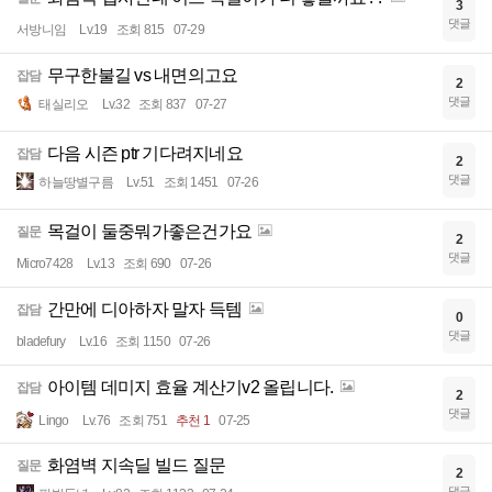
3
댓글
서방니임
Lv.19
조회 815
07-29
무구한불길 vs 내면의고요
잡담
2
댓글
태실리오
Lv.32
조회 837
07-27
다음 시즌 ptr 기다려지네요
잡담
2
댓글
하늘땅별구름
Lv.51
조회 1451
07-26
목걸이 둘중뭐가좋은건가요
질문
2
댓글
Micro7428
Lv.13
조회 690
07-26
간만에 디아하자 말자 득템
잡담
0
댓글
bladefury
Lv.16
조회 1150
07-26
아이템 데미지 효율 계산기v2 올립니다.
잡담
2
댓글
Lingo
Lv.76
조회 751
추천 1
07-25
화염벽 지속딜 빌드 질문
질문
2
댓글