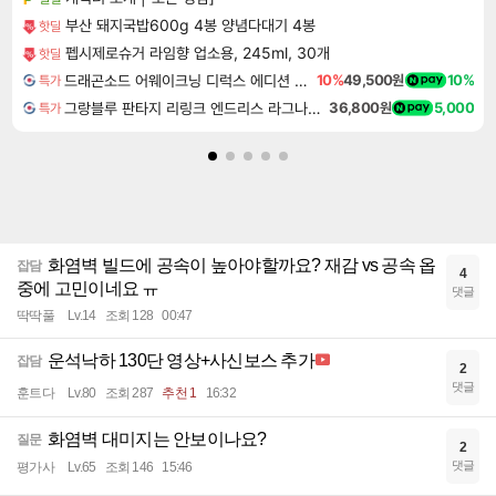
부산 돼지국밥600g 4봉 양념다대기 4봉
핫딜
펩시제로슈거 라임향 업소용, 245ml, 30개
핫딜
드래곤소드 어웨이크닝 디럭스 에디션 DragonSword Awakening Deluxe Edition
10%
49,500원
10%
특가
그랑블루 판타지 리링크 엔드리스 라그나로크 업그레이드 킷 Granblue Fantasy Relink Endless Ragnarok Upgrade Kit DLC
36,800원
5,000
특가
화염벽 빌드에 공속이 높아야할까요? 재감 vs 공속 옵
잡담
4
중에 고민이네요 ㅠ
댓글
딱딱풀
Lv.14
조회 128
00:47
운석낙하 130단 영상+사신보스 추가
잡담
2
댓글
훈트다
Lv.80
조회 287
추천 1
16:32
화염벽 대미지는 안보이나요?
질문
2
댓글
평가사
Lv.65
조회 146
15:46