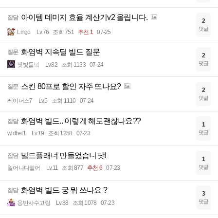
아이템 데미지 효율 계산기v2 올립니다.
잡담
2
댓글
Lingo
Lv.76
조회 751
추천 1
07-25
화염벽 지속딜 빌드 질문
질문
2
댓글
핏빛들녘
Lv.82
조회 1133
07-24
스킨 80프로 할인 자주 뜨나요?
질문
2
댓글
레이더스7
Lv.5
조회 1110
07-24
화염벽 빌드.. 이렇게 해도괜찮나요??
잡담
1
댓글
wldhel1
Lv.19
조회 1258
07-23
빌드플래너 만들었습니닷!
잡담
1
댓글
일어나다말어
Lv.11
조회 877
추천 6
07-23
화염벽 빌드 궁 뭐 쓰나요 ?
잡담
3
댓글
응반사수고링
Lv.88
조회 1078
07-23