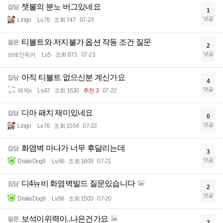
잿불의 분노 버그있네요
잡담
1
댓글
Lingo
Lv.76
조회 747
07-23
티볼트와 저지불가 옵션 작동 조건 질문
질문
2
댓글
브레인픽커
Lv.5
조회 873
07-23
아직 티볼트 없으신분 계신가요
잡담
4
댓글
제제x
Lv.47
조회 1630
추천 3
07-22
디아 패치 재미있네요
잡담
0
댓글
Lingo
Lv.76
조회 1554
07-22
화염벽 마나가 너무 후달리는데
잡담
3
댓글
DrakeDog9
Lv.66
조회 1609
07-21
디4뉴비 화염벽빌드 질문있습니다
잡담
2
댓글
DrakeDog9
Lv.66
조회 1503
07-20
보석이위력이..나은건가요
질문
3