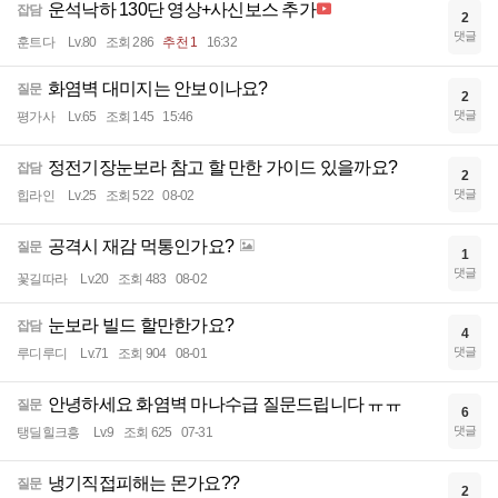
운석낙하 130단 영상+사신보스 추가
잡담
2
댓글
훈트다
Lv.80
조회 286
추천 1
16:32
화염벽 대미지는 안보이나요?
질문
2
댓글
평가사
Lv.65
조회 145
15:46
정전기장눈보라 참고 할 만한 가이드 있을까요?
잡담
2
댓글
힙라인
Lv.25
조회 522
08-02
공격시 재감 먹통인가요?
질문
1
댓글
꽃길따라
Lv.20
조회 483
08-02
눈보라 빌드 할만한가요?
잡담
4
댓글
루디루디
Lv.71
조회 904
08-01
안녕하세요 화염벽 마나수급 질문드립니다 ㅠㅠ
질문
6
댓글
탱딜힐크흥
Lv.9
조회 625
07-31
냉기직접피해는 몬가요??
질문
2