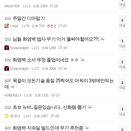
댓글
Micro7428
Lv.12
조회 1289
07-20
주말간 디아일기
잡담
0
댓글
Lingo
Lv.76
조회 793
추천 2
07-20
님들 화염벽 법사 무기 이거 뭘써야할까요??;
잡담
3
댓글
Noxianmight
Lv.71
조회 1288
07-19
화염벽 소서 뚜껑 졸업이네요 ㅎㅎ
잡담
2
댓글
Noxianmight
Lv.71
조회 2098
07-19
목걸이 모든기술 품질 25찍어도 어픽이 3밖에안되는
질문
2
데
댓글
Hottori0323
Lv.24
조회 1191
07-19
초보 뉴비..질문있습니다.. 신화템 뽑기
잡담
3
댓글
똥쿤내
Lv.17
조회 1087
07-18
화염벽 지속딜 빌드인데 무기 추천좀
질문
5