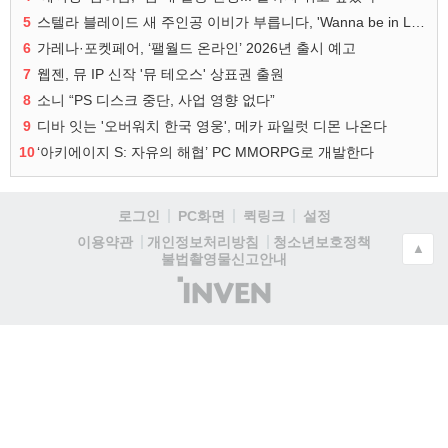
5
스텔라 블레이드 새 주인공 이비가 부릅니다, 'Wanna be in LOVE' 뮤비 공개
6
가레나·포켓페어, ‘팰월드 온라인’ 2026년 출시 예고
7
웹젠, 뮤 IP 신작 '뮤 테오스' 상표권 출원
8
소니 “PS 디스크 중단, 사업 영향 없다”
9
디바 잇는 '오버워치 한국 영웅', 메카 파일럿 디몬 나온다
10
‘아키에이지 S: 자유의 해협’ PC MMORPG로 개발한다
로그인
PC화면
퀵링크
설정
청소년보호정책
이용약관
개인정보처리방침
▲
불법촬영물신고안내
(주)
인
벤