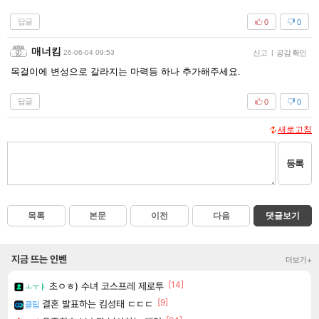
답글
0
0
매너킴
26-06-04 09:53
신고
|
공감 확인
목걸이에 변성으로 갈라지는 마력등 하나 추가해주세요.
답글
0
0
새로고침
등록
목록
본문
이전
다음
댓글보기
지금 뜨는 인벤
더보기+
[14]
초ㅇㅎ) 수녀 코스프레 제로투
ㅗㅜㅑ
[9]
결혼 발표하는 킴성태 ㄷㄷㄷ
클립