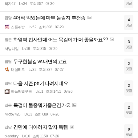
댓글
라자17
Lv.34
조회 557
07-30
4어픽 먹었는데 마부 돌릴지 추천좀
잡담
4
댓글
스폰쥐밥
Lv.52
조회 898
07-29
화염벽 법사인데 어느 목걸이가 더 좋을까요??
질문
3
댓글
서방니임
Lv.19
조회 815
07-29
무구한불길 vs 내면의고요
잡담
2
댓글
태실리오
Lv.32
조회 837
07-27
다음 시즌 ptr 기다려지네요
잡담
2
댓글
하늘땅별구름
Lv.51
조회 1451
07-26
목걸이 둘중뭐가좋은건가요
질문
2
댓글
Micro7428
Lv.13
조회 689
07-26
간만에 디아하자 말자 득템
잡담
0
댓글
bladefury
Lv.16
조회 1150
07-26