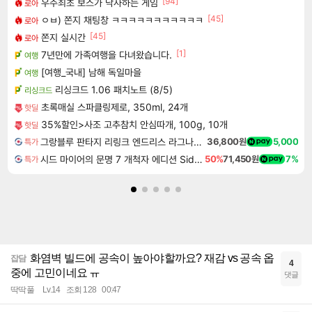
[94]
우주최초 보스가 낙사하는 게임
로아
[45]
ㅇㅂ) 쫀지 채팅창 ㅋㅋㅋㅋㅋㅋㅋㅋㅋㅋㅋ
로아
[45]
쫀지 실시간
로아
[1]
7년만에 가족여행을 다녀왔습니다.
여행
[여행_국내] 남해 독일마을
여행
리싱크드 1.06 패치노트 (8/5)
리싱크드
초록매실 스파클링제로, 350ml, 24개
핫딜
35%할인>사조 고추참치 안심따개, 100g, 10개
핫딜
그랑블루 판타지 리링크 엔드리스 라그나로크 업그레이드 킷 Granblue Fantasy Relink Endless Ragnarok Upgrade Kit DLC
36,800원
5,000
특가
시드 마이어의 문명 7 개척자 에디션 Sid Meier's Civilization VII Founders Edition
50%
71,450원
7%
특가
화염벽 빌드에 공속이 높아야할까요? 재감 vs 공속 옵
잡담
4
중에 고민이네요 ㅠ
댓글
딱딱풀
Lv.14
조회 128
00:47