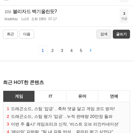
블리자드 백기올린듯?
잡담
3
댓글
bladefury
Lv.16
조회 1966
07-17
최근
다음
검색
글쓰기
1
2
3
4
5
최근 HOT한 콘텐츠
게임
IT
유머
연예
1
드래곤소드, 스팀 '압긍'…축하 댓글 달고 게임 코드 받자!
2
드래곤소드, 스팀 평가 '압긍'...누적 판매량 20만장 돌파
3
이번 주 출시! 게임프리크 신작, '비스트 오브 리인카네이션'
4
'에이밍' 김하람, "팀 내 갈등 반성... 끝까지 뛰고 싶었다"