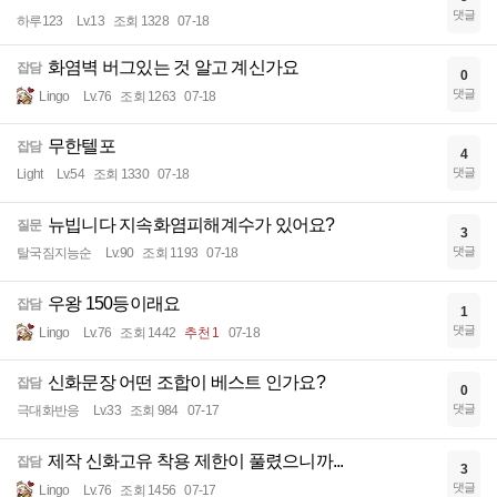
댓글
하루123
Lv.13
조회 1328
07-18
화염벽 버그있는 것 알고 계신가요
잡담
0
댓글
Lingo
Lv.76
조회 1263
07-18
무한텔포
잡담
4
댓글
Light
Lv.54
조회 1330
07-18
뉴빕니다 지속화염피해계수가 있어요?
질문
3
댓글
탈국짐지능순
Lv.90
조회 1193
07-18
우왕 150등이래요
잡담
1
댓글
Lingo
Lv.76
조회 1442
추천 1
07-18
신화문장 어떤 조합이 베스트 인가요?
잡담
0
댓글
극대화반응
Lv.33
조회 984
07-17
제작 신화고유 착용 제한이 풀렸으니까...
잡담
3
댓글
Lingo
Lv.76
조회 1456
07-17