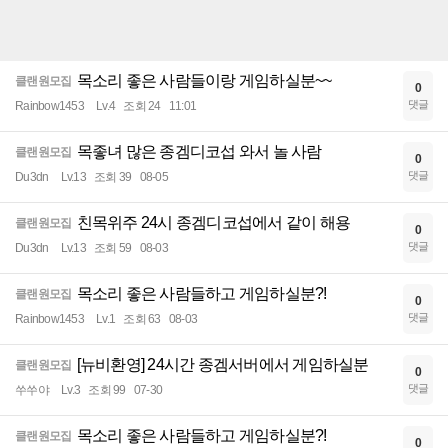
목소리 좋은 사람들이랑 게임하실분~~
클랜원모집
0
댓글
Rainbow1453
Lv.4
조회 24
11:01
목좋녀 많은 종겜디코섭 와서 놀 사람
클랜원모집
0
댓글
Du3dn
Lv.13
조회 39
08-05
친목위주 24시 종겜디코섭에서 같이 해용
클랜원모집
0
댓글
Du3dn
Lv.13
조회 59
08-03
목소리 좋은 사람들하고 게임하실분?!
클랜원모집
0
댓글
Rainbow1453
Lv.1
조회 63
08-03
[뉴비환영] 24시간 종겜서버에서 게임하실분
클랜원모집
0
댓글
쑤쑤야
Lv.3
조회 99
07-30
목소리 좋은 사람들하고 게임하실분?!
클랜원모집
0