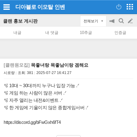
디아블로 이모탈
인벤
클랜 홍보 게시판
전체보기
공
검
글
지
색
내글
내 댓글
10추글
인증글
on/off
쓰
기
[클랜원모집]
목좋녀랑 목좋남이랑 겜해요
시로량
조회:
381
2025-07-27 16:41:27
🫧 10대 ~ 30대까지 누구나 입장 가능 .ᐟ
🫧 게임 하는 사람이 많은 서버 .ᐟ
🫧 자주 열리는 내전&이벤트 .ᐟ
🫧 한 게임에 기울이지 않은 종합게임서버 .ᐟ
https://discord.gg/bFwGxh6fT4