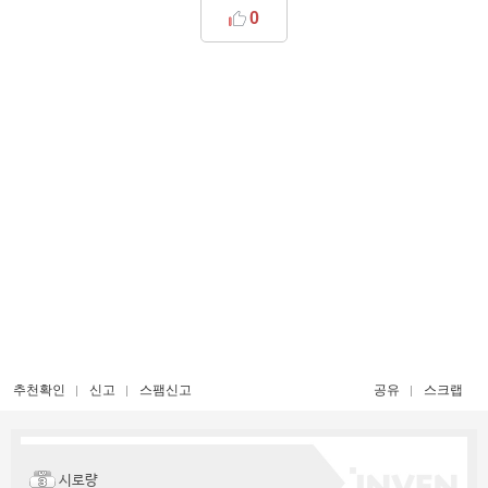
0
추천확인
신고
스팸신고
공유
스크랩
시로량