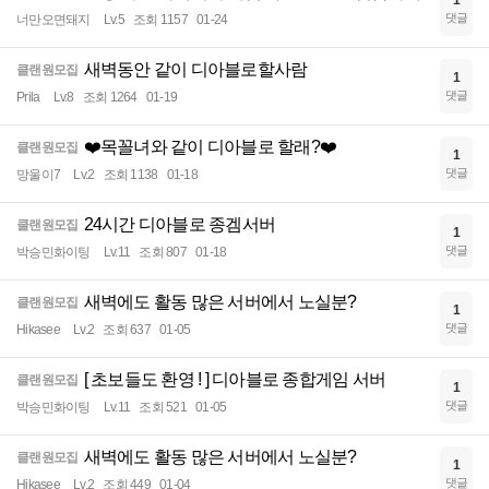
1
댓글
너만오면돼지
Lv.5
조회 1157
01-24
새벽동안 같이 디아블로할사람
클랜원모집
1
댓글
Prila
Lv.8
조회 1264
01-19
❤️목꼴녀와 같이 디아블로 할래?❤️
클랜원모집
1
댓글
망울이7
Lv.2
조회 1138
01-18
24시간 디아블로 종겜서버
클랜원모집
1
댓글
박승민화이팅
Lv.11
조회 807
01-18
새벽에도 활동 많은 서버에서 노실분?
클랜원모집
1
댓글
Hikasee
Lv.2
조회 637
01-05
[ 초보들도 환영 ! ] 디아블로 종합게임 서버
클랜원모집
1
댓글
박승민화이팅
Lv.11
조회 521
01-05
새벽에도 활동 많은 서버에서 노실분?
클랜원모집
1
댓글
Hikasee
Lv.2
조회 449
01-04