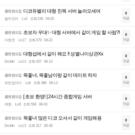
디코듀밸리 대형 친목 서버 놀러오세여
클랜원모집
0
댓글
말차꼬리
Lv.2
조회 330
06-25
초보자 우대✨ 대형 서버에서 같이 게임 할 사람?!
클랜원모집
0
댓글
이청연
Lv.17
조회 370
06-22
대형섭에서 같이 해요 !! 성별나이상관Xx
클랜원모집
0
댓글
Du3dn
Lv.13
조회 437
06-13
목좋녀, 목좋남이랑 같이 데이트 하자
클랜원모집
0
댓글
유빈입미다
Lv.6
조회 386
06-13
[ 초보 환영! ] 24시간 종합게임 서버
클랜원모집
0
댓글
에엥
Lv.8
조회 558
06-03
목좋녀 많은 디코 오셔서 같이 게임해용
클랜원모집
0
댓글
Du3dn
Lv.13
조회 317
05-30