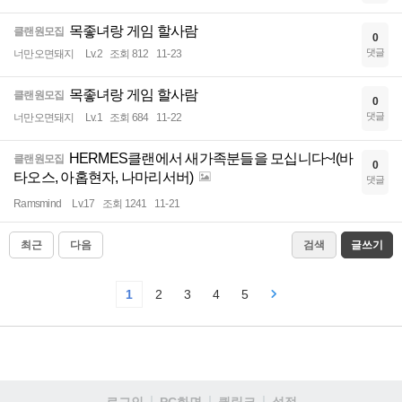
목좋녀랑 게임 할사람
클랜원모집
0
댓글
너만오면돼지
Lv.2
조회 812
11-23
목좋녀랑 게임 할사람
클랜원모집
0
댓글
너만오면돼지
Lv.1
조회 684
11-22
HERMES클랜에서 새가족분들을 모십니다~!(바
클랜원모집
0
타오스, 아홉현자, 나마리서버)
댓글
Ramsmind
Lv.17
조회 1241
11-21
최근
다음
검색
글쓰기
1
2
3
4
5