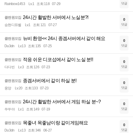
댓글
Rainbow1453
Lv.1
조회 118
07-29
24시간 활발한 서버에서 노실분?!
클랜원모집
0
댓글
승현디듀벨
Lv.1
조회 121
07-27
뉴비 환영<< 24시 종겜서버에서 같이 해요
클랜원모집
0
댓글
Du3dn
Lv.13
조회 135
07-25
적응 쉬운 디코섭에서 같이 노실 분!!
클랜원모집
0
댓글
다다빈
Lv.3
조회 126
07-23
종겜서버에서 같이 하실 분!
클랜원모집
0
댓글
웅양
Lv.20
조회 133
07-23
24시간 활발한 서버에서 게임 하실 분~?
클랜원모집
0
댓글
쑤쑤야
Lv.1
조회 149
07-19
목좋녀 목좋남이랑 같이게임해요
클랜원모집
0
댓글
Du3dn
Lv.13
조회 346
06-27