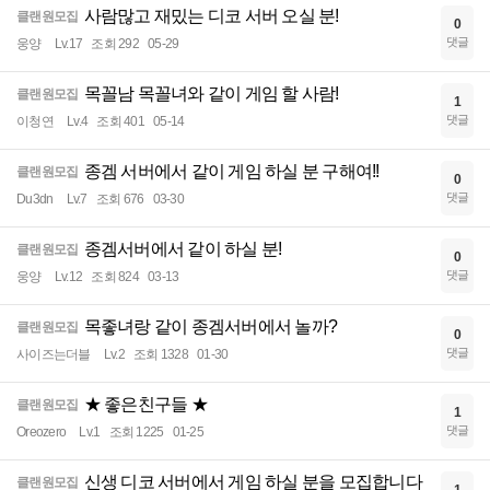
사람많고 재밌는 디코 서버 오실 분!
클랜원모집
0
댓글
웅양
Lv.17
조회 292
05-29
목꼴남 목꼴녀와 같이 게임 할 사람!
클랜원모집
1
댓글
이청연
Lv.4
조회 401
05-14
종겜 서버에서 같이 게임 하실 분 구해여!!
클랜원모집
0
댓글
Du3dn
Lv.7
조회 676
03-30
종겜서버에서 같이 하실 분!
클랜원모집
0
댓글
웅양
Lv.12
조회 824
03-13
목좋녀랑 같이 종겜서버에서 놀까?
클랜원모집
0
댓글
사이즈는더블
Lv.2
조회 1328
01-30
★ 좋은친구들 ★
클랜원모집
1
댓글
Oreozero
Lv.1
조회 1225
01-25
신생 디코 서버에서 게임 하실 분을 모집합니다
클랜원모집