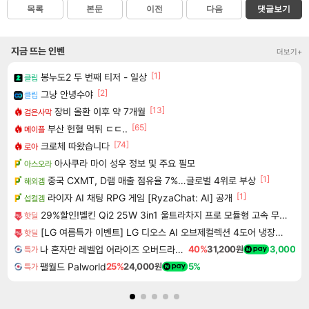
목록
본문
이전
다음
댓글보기
지금 뜨는 인벤
더보기+
[1]
봉누도2 두 번째 티저 - 일상
클립
[2]
그냥 안녕수야
클립
[13]
장비 올환 이후 약 7개월
검은사막
[65]
부산 헌혈 먹튀 ㄷㄷ..
메이플
[74]
크로체 따왔습니다
로아
아사쿠라 마이 성우 정보 및 주요 필모
아스오라
[1]
중국 CXMT, D램 매출 점유율 7%…글로벌 4위로 부상
해외겜
[1]
라이자 AI 채팅 RPG 게임 [RyzaChat: AI] 공개
섭컬겜
29%할인!벨킨 Qi2 25W 3in1 울트라차지 프로 모듈형 고속 무선 충전기 WIZ052kr 갤럭시S26 아이폰17 호환
핫딜
[LG 여름특가 이벤트] LG 디오스 AI 오브제컬렉션 4도어 냉장고 870L 1등급
핫딜
나 혼자만 레벨업 어라이즈 오버드라이브 디럭스 에디션 Solo Leveling Arise Overdrive Deluxe Edition
40%
31,200원
3,000
특가
팰월드 Palworld
25%
24,000원
5%
특가