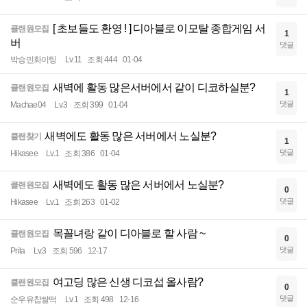
[ 초보들도 환영 ! ] 디아블로 이모탈 종합게임 서
클랜원모집
1
버
댓글
박승민화이팅
Lv.11
조회 444
01-04
새벽에 활동 많은서버에서 같이 디코하실분?
클랜원모집
1
댓글
Machae04
Lv.3
조회 399
01-04
새벽에도 활동 많은 서버에서 노실분?
클랜찾기
1
댓글
Hikasee
Lv.1
조회 386
01-04
새벽에도 활동 많은 서버에서 노실분?
클랜원모집
0
댓글
Hikasee
Lv.1
조회 263
01-02
목꼴녀랑 같이 디아블로 할 사람 ~
클랜원모집
0
댓글
Prila
Lv.3
조회 596
12-17
여고딩 많은 신생 디코섭 올사람?
클랜원모집
0
댓글
순우유찹쌀떡
Lv.1
조회 498
12-16