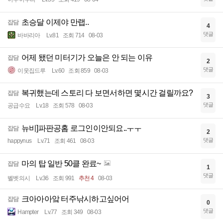
초승달 이제야 만랩..
잡담
4
댓글
바바리아
Lv.81
조회 714
08-03
어제 됐던 미터기가 오늘은 안 되는 이유
잡담
2
댓글
이웃집드루
Lv.60
조회 859
08-03
복귀했는데 스토리 다 보면서하면 몇시간 걸릴까요?
잡담
3
댓글
공급수요
Lv.18
조회 578
08-03
뉴비]파판공홈 로그인이안되요..ㅜㅜ
잡담
2
댓글
happynus
Lv.71
조회 461
08-03
마의 탑 일반 50클 완료~
잡담
1
댓글
벨벳의시
Lv.36
조회 991
추천 4
08-03
크아아아앜 터주낚시하고싶어어
잡담
0
댓글
Hampter
Lv.77
조회 349
08-03