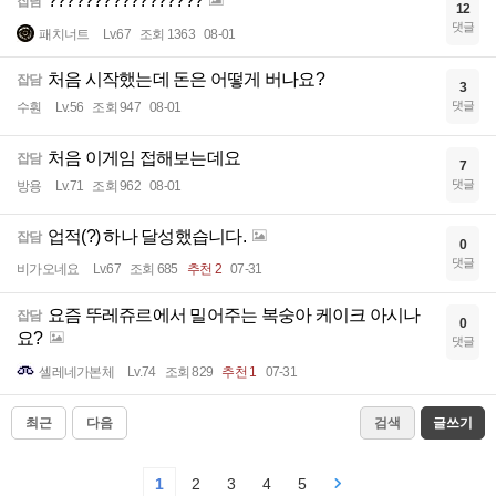
?????????????????
잡담
12
댓글
패치너트
Lv.67
조회 1363
08-01
처음 시작했는데 돈은 어떻게 버나요?
잡담
3
댓글
수훤
Lv.56
조회 947
08-01
처음 이게임 접해보는데요
잡담
7
댓글
방용
Lv.71
조회 962
08-01
업적(?) 하나 달성했습니다.
잡담
0
댓글
비가오네요
Lv.67
조회 685
추천 2
07-31
요즘 뚜레쥬르에서 밀어주는 복숭아 케이크 아시나
잡담
0
요?
댓글
셀레네가본체
Lv.74
조회 829
추천 1
07-31
최근
다음
검색
글쓰기
1
2
3
4
5