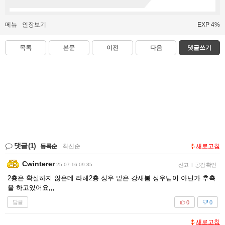
메뉴
인장보기
EXP 4%
목록
본문
이전
다음
댓글쓰기
댓글
(1)
등록순
|
최신순
새로고침
Cwinterer
25-07-16 09:35
신고
|
공감 확인
2층은 확실하지 않은데 라헤2층 성우 맡은 강새봄 성우님이 아닌가 추측
을 하고있어요,,,
답글
0
0
새로고침