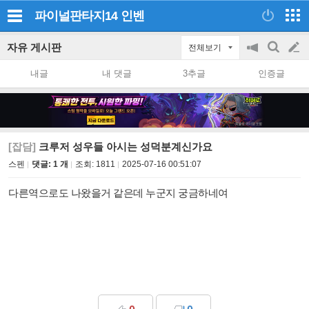
파이널판타지14
인벤
자유 게시판
전체보기
공
검
글
지
색
내글
내 댓글
3추글
인증글
on/off
쓰
기
[잡담]
크루저 성우들 아시는 성덕분계신가요
스펜
댓글: 1 개
조회:
1811
2025-07-16 00:51:07
다른역으로도 나왔을거 같은데 누군지 궁금하네여