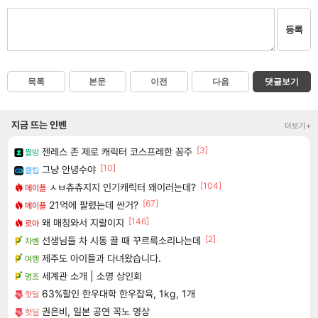
등록
목록
본문
이전
다음
댓글보기
지금 뜨는 인벤
더보기+
[3]
젠레스 존 제로 캐릭터 코스프레한 꽁주
짤방
[10]
그냥 안녕수야
클립
[104]
ㅅㅂ츄츄지지 인기캐릭터 왜이러는데?
메이플
[67]
21억에 팔렸는데 싼거?
메이플
[146]
왜 매칭와서 지랄이지
로아
[2]
선생님들 차 시동 끌 때 꾸르륵소리나는데
차벤
제주도 아이들과 다녀왔습니다.
여행
세계관 소개 | 소명 상인회
명조
63%할인 한우대학 한우잡육, 1kg, 1개
핫딜
권은비, 일본 공연 꼭노 영상
핫딜