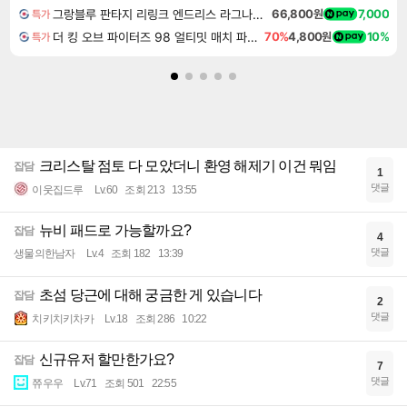
그랑블루 판타지 리링크 엔드리스 라그나로크 Granblue Fantasy Relink Endless Ragnarok
66,800원
7,000
특가
더 킹 오브 파이터즈 98 얼티밋 매치 파이널 에디션 THE KING OF FIGHTERS 98 ULTIMATE MATCH FINAL EDITION
70%
4,800원
10%
특가
크리스탈 점토 다 모았더니 환영 해제기 이건 뭐임
잡담
1
댓글
이웃집드루
Lv.60
조회 213
13:55
뉴비 패드로 가능할까요?
잡담
4
댓글
생물의한남자
Lv.4
조회 182
13:39
초섬 당근에 대해 궁금한 게 있습니다
잡담
2
댓글
치키치키차카
Lv.18
조회 286
10:22
신규유저 할만한가요?
잡담
7
댓글
쮸우우
Lv.71
조회 501
22:55