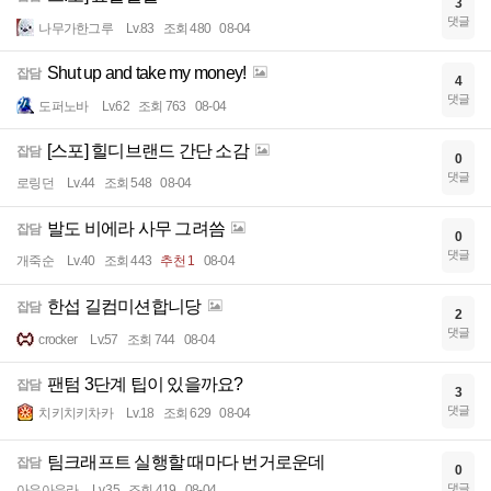
3
댓글
나무가한그루
Lv.83
조회 480
08-04
Shut up and take my money!
잡담
4
댓글
도퍼노바
Lv.62
조회 763
08-04
[스포] 힐디브랜드 간단 소감
잡담
0
댓글
로링던
Lv.44
조회 548
08-04
발도 비에라 사무 그려씀
잡담
0
댓글
개죽순
Lv.40
조회 443
추천 1
08-04
한섭 길컴미션합니당
잡담
2
댓글
crocker
Lv.57
조회 744
08-04
팬텀 3단계 팁이 있을까요?
잡담
3
댓글
치키치키차카
Lv.18
조회 629
08-04
팀크래프트 실행할 때마다 번거로운데
잡담
0
댓글
아우아우라
Lv.35
조회 419
08-04