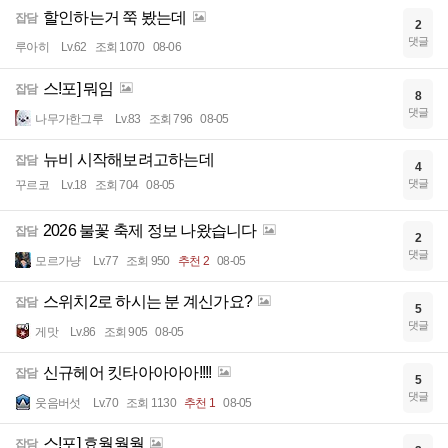
할인하는거 쭉 봤는데
잡담
2
댓글
루아히
Lv.62
조회 1070
08-06
스!포] 뭐임
잡담
8
댓글
나무가한그루
Lv.83
조회 796
08-05
뉴비 시작해보려고하는데
잡담
4
댓글
꾸르코
Lv.18
조회 704
08-05
2026 불꽃 축제 정보 나왔습니다
잡담
2
댓글
모르가냥
Lv.77
조회 950
추천 2
08-05
스위치2로 하시는 분 계신가요?
잡담
5
댓글
게맛
Lv.86
조회 905
08-05
신규헤어 킷타아아아아!!!!
잡담
5
댓글
웃음버섯
Lv.70
조회 1130
추천 1
08-05
스!포] 효월월월
잡담