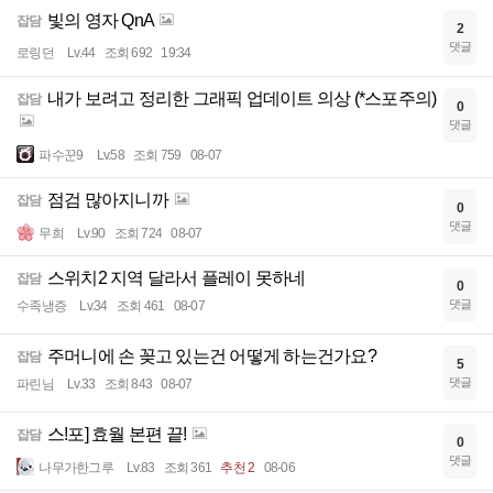
빛의 영자 QnA
잡담
2
댓글
로링던
Lv.44
조회 692
19:34
내가 보려고 정리한 그래픽 업데이트 의상 (*스포주의)
잡담
0
댓글
파수꾼9
Lv.58
조회 759
08-07
점검 많아지니까
잡담
0
댓글
무희
Lv.90
조회 724
08-07
스위치2 지역 달라서 플레이 못하네
잡담
0
댓글
수족냉증
Lv.34
조회 461
08-07
주머니에 손 꽂고 있는건 어떻게 하는건가요?
잡담
5
댓글
파린님
Lv.33
조회 843
08-07
스!포] 효월 본편 끝!
잡담
0
댓글
나무가한그루
Lv.83
조회 361
추천 2
08-06