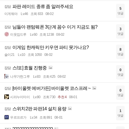
파판 레이드 종류 좀 알려주세요
잡담
5
댓글
이게뭐야
Lv.46
조회 833
08-02
님들아 팬텀웨폰 3단계 꼼수 이거 지금도 됨?
잡담
3
댓글
이웃집드루
Lv.60
조회 1238
08-02
이게임 한캐릭만 키우면 파티 못가나요?
잡담
8
댓글
솔이21
Lv.10
조회 1050
08-02
스!포] 효월 진행중
잡담
0
댓글
나무가한그루
Lv.83
조회 425
08-02
[바이올렛 에버가든] 바이올렛 코스프레 ~
잡담
0
댓글
시라누이마이
Lv.80
조회 730
추천 4
08-01
스위치2판 파판14 설치 용량
잡담
1
댓글
우르프르가
Lv.34
조회 891
08-01