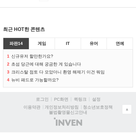
최근 HOT한 콘텐츠
파판14
게임
IT
유머
연예
1
신규유저 할만한가요?
2
초섬 당근에 대해 궁금한 게 있습니다
3
크리스탈 점토 다 모았더니 환영 해제기 이건 뭐임
4
뉴비 패드로 가능할까요?
로그인
PC화면
퀵링크
설정
청소년보호정책
이용약관
개인정보처리방침
▲
불법촬영물신고안내
(주)
인
벤