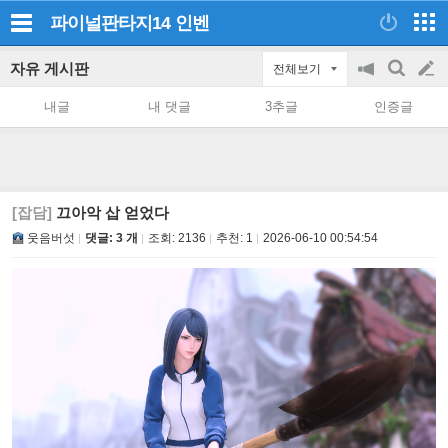
파이널판타지14
인벤
자유 게시판
전체보기
공
검
글
지
색
내글
내 댓글
3추글
인증글
on/off
쓰
기
[잡담]
끄아악 삽 얻었다
웃음버섯
댓글: 3 개
조회:
2136
추천:
1
2026-06-10 00:54:54