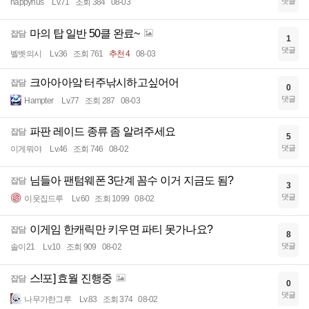
댓글
happynus
Lv.71
조회 384
08-03
마의 탑 일반 50클 완료~
잡담
1
댓글
벨벳의시
Lv.36
조회 761
추천 4
08-03
크아아아앜 터주낚시하고싶어어
잡담
0
댓글
Hampter
Lv.77
조회 287
08-03
파판 레이드 종류 좀 알려주세요
잡담
5
댓글
이게뭐야
Lv.46
조회 746
08-02
님들아 팬텀웨폰 3단계 꼼수 이거 지금도 됨?
잡담
3
댓글
이웃집드루
Lv.60
조회 1099
08-02
이게임 한캐릭만 키우면 파티 못가나요?
잡담
8
댓글
솔이21
Lv.10
조회 909
08-02
스!포] 효월 진행중
잡담
0
댓글
나무가한그루
Lv.83
조회 374
08-02