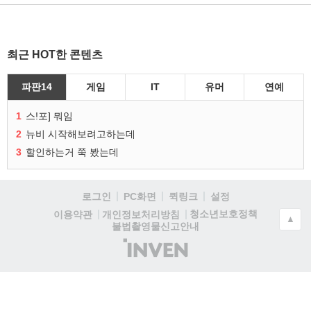
최근 HOT한 콘텐츠
파판14
게임
IT
유머
연예
1
스!포] 뭐임
2
뉴비 시작해보려고하는데
3
할인하는거 쭉 봤는데
로그인
PC화면
퀵링크
설정
청소년보호정책
이용약관
개인정보처리방침
▲
불법촬영물신고안내
(주)
인
벤