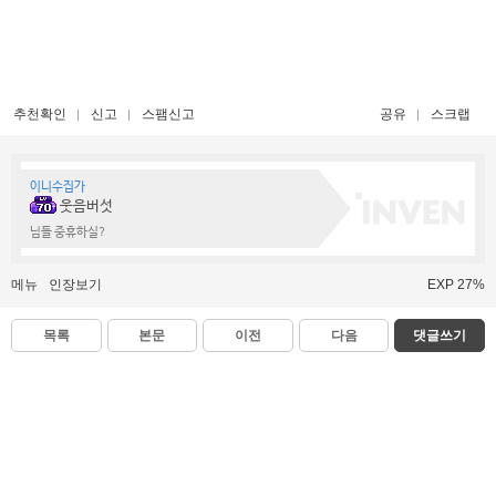
추천확인
신고
스팸신고
공유
스크랩
이니수집가
웃음버섯
님들 중휴하실?
메뉴
인장보기
EXP 27%
목록
본문
이전
다음
댓글쓰기