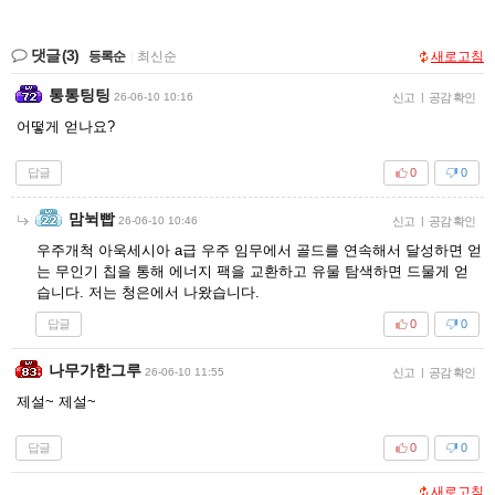
댓글
(3)
등록순
|
최신순
새로고침
통통팅팅
26-06-10 10:16
신고
|
공감 확인
어떻게 얻나요?
답글
0
0
맘뉙빱
26-06-10 10:46
신고
|
공감 확인
우주개척 아욱세시아 a급 우주 임무에서 골드를 연속해서 달성하면 얻
는 무인기 칩을 통해 에너지 팩을 교환하고 유물 탐색하면 드물게 얻
습니다. 저는 청은에서 나왔습니다.
답글
0
0
나무가한그루
26-06-10 11:55
신고
|
공감 확인
제설~ 제설~
답글
0
0
새로고침