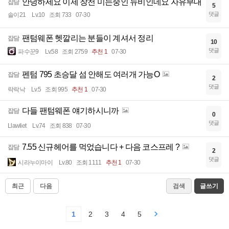
안녕하세요 이제 창천 미는중인 뉴비인데요 자유부대
잡담
5
댓글
솔이21
Lv.10
조회 733
07-30
팬텀웨폰 헷깔리는 분들이 계셔서 정리
잡담
10
댓글
파수꾼9
Lv.58
조회 2759
추천 1
07-30
펜텀 795 초승달 섬 안해도 여러개 가능O
잡담
2
댓글
락락낙
Lv.5
조회 995
추천 1
07-30
다들 팬텀웨폰 얘기하시니까
잡담
0
댓글
Llawliet
Lv.74
조회 838
07-30
7.55 신규헤어를 먹었습니다 + 다음 코스프레 ?
잡담
2
댓글
시라누이마이
Lv.80
조회 1111
추천 1
07-30
최근
다음
검색
글쓰기
1
2
3
4
5