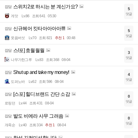
스위치2로 하시는 분 계신가요?
잡담
5
댓글
게맛
Lv.86
조회 641
05:30
신규헤어 킷타아아아아!!!!
잡담
5
댓글
웃음버섯
Lv.70
조회 821
추천 1
00:48
스!포] 효월월월
잡담
3
댓글
나무가한그루
Lv.83
조회 368
08-04
Shut up and take my money!
잡담
4
댓글
도퍼노바
Lv.62
조회 596
08-04
[스포] 힐디브랜드 간단 소감
잡담
0
댓글
로링던
Lv.44
조회 431
08-04
발도 비에라 사무 그려씀
잡담
0
댓글
개죽순
Lv.40
조회 334
추천 1
08-04
한섭 길컴미션합니당
잡담