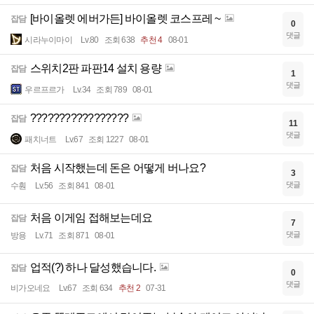
[바이올렛 에버가든] 바이올렛 코스프레 ~
잡담
0
댓글
시라누이마이
Lv.80
조회 638
추천 4
08-01
스위치2판 파판14 설치 용량
잡담
1
댓글
우르프르가
Lv.34
조회 789
08-01
?????????????????
잡담
11
댓글
패치너트
Lv.67
조회 1227
08-01
처음 시작했는데 돈은 어떻게 버나요?
잡담
3
댓글
수훤
Lv.56
조회 841
08-01
처음 이게임 접해보는데요
잡담
7
댓글
방용
Lv.71
조회 871
08-01
업적(?) 하나 달성했습니다.
잡담
0
댓글
비가오네요
Lv.67
조회 634
추천 2
07-31