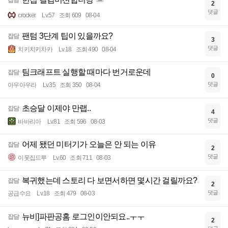
2
댓글
crocker
Lv.57
조회 609
08-04
팬텀 3단계 팁이 있을까요?
잡담
3
댓글
치키치키차카
Lv.18
조회 490
08-04
팀크래프트 실행할 때마다 번거로운데
잡담
0
댓글
아우아우라
Lv.35
조회 350
08-04
초승달 이제야 만랩..
잡담
4
댓글
바바리아
Lv.81
조회 596
08-03
어제 됐던 미터기가 오늘은 안 되는 이유
잡담
2
댓글
이웃집드루
Lv.60
조회 711
08-03
복귀했는데 스토리 다 보면서하면 몇시간 걸릴까요?
잡담
2
댓글
공급수요
Lv.18
조회 479
08-03
뉴비]파판공홈 로그인이안되요..ㅜㅜ
잡담
2