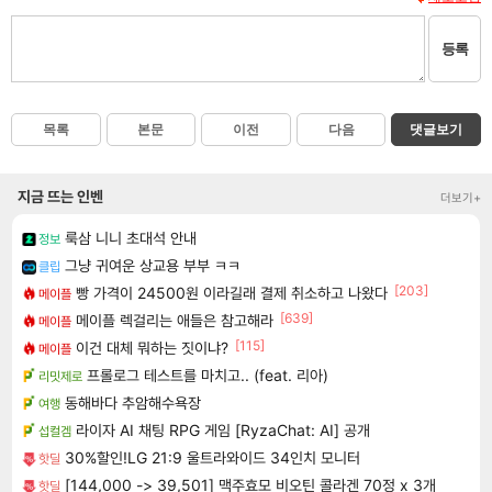
등록
목록
본문
이전
다음
댓글보기
지금 뜨는 인벤
더보기+
룩삼 니니 초대석 안내
정보
그냥 귀여운 상교용 부부 ㅋㅋ
클립
[203]
빵 가격이 24500원 이라길래 결제 취소하고 나왔다
메이플
[639]
메이플 렉걸리는 애들은 참고해라
메이플
[115]
이건 대체 뭐하는 짓이냐?
메이플
프롤로그 테스트를 마치고.. (feat. 리아)
리밋제로
동해바다 추암해수욕장
여행
라이자 AI 채팅 RPG 게임 [RyzaChat: AI] 공개
섭컬겜
30%할인!LG 21:9 울트라와이드 34인치 모니터
핫딜
[144,000 -> 39,501] 맥주효모 비오틴 콜라겐 70정 x 3개
핫딜