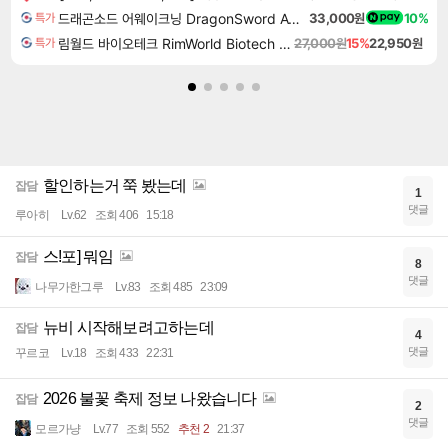
드래곤소드 어웨이크닝 DragonSword Awakening
33,000원
10%
특가
림월드 바이오테크 RimWorld Biotech DLC
27,000원
15%
22,950원
특가
할인하는거 쭉 봤는데
잡담
1
댓글
루아히
Lv.62
조회 406
15:18
스!포] 뭐임
잡담
8
댓글
나무가한그루
Lv.83
조회 485
23:09
뉴비 시작해보려고하는데
잡담
4
댓글
꾸르코
Lv.18
조회 433
22:31
2026 불꽃 축제 정보 나왔습니다
잡담
2
댓글
모르가냥
Lv.77
조회 552
추천 2
21:37