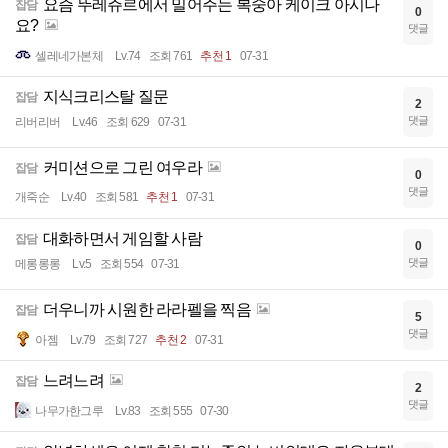
요즘 뚜레쥬르에서 밀어주는 복숭아 케이크 아시나
잡담
0
요?
댓글
셀레네가본체
Lv.74
조회 761
추천 1
07-31
지식크리스탈 질문
잡담
2
댓글
리버리버
Lv.46
조회 629
07-31
커미션으로 그린 여우라
잡담
0
댓글
개죽순
Lv.40
조회 581
추천 1
07-31
대화하면서 게임할 사람
잡담
0
댓글
메롱롱롱
Lv.5
조회 554
07-31
더우니까 시원한 라라펠을 찍음
잡담
5
댓글
아젬
Lv.79
조회 727
추천 2
07-31
느려느려
잡담
2
댓글
나무가한그루
Lv.83
조회 555
07-30