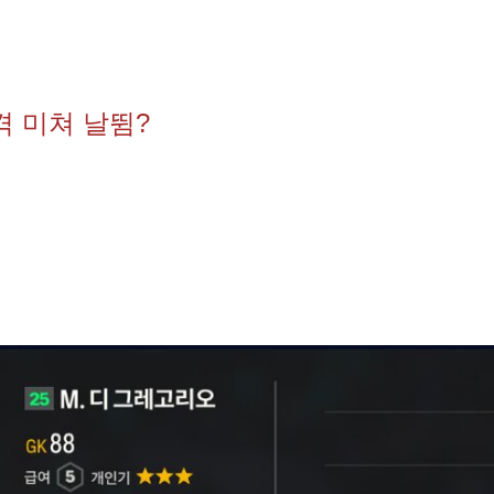
격 미쳐 날뜀?