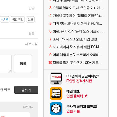
3
스텔라 블레이드 새 주인공 이비가 부릅니다, 'Wanna be in LOVE' 뮤비 공개
답글
4
가레나·포켓페어, ‘팰월드 온라인’ 2026년 출시 예고
감
0
공감 확인
신고
5
디바 잇는 '오버워치 한국 영웅', 메카 파일럿 디몬 나온다
6
웹젠, 뮤 IP 신작 '뮤 테오스' 상표권 출원
답글
7
소니 “PS 디스크 중단, 사업 영향 없다”
새로고침
8
‘아키에이지 S: 자유의 해협’ PC MMORPG로 개발한다
9
미리 체험하는 '아스트라에 오라티오'...NC, 8/19부터 CBT 참가자 모집
10
갈피를 잡지 못한 젠지, DK에게도 0:2 패배
등록
PC 견적이 궁금하다면?
IT인벤 견적게시판
맨위로
글쓰기
매일매일,
인벤 출석체크!
주사위 굴리고 포인트!
더보기+
인벤 마블