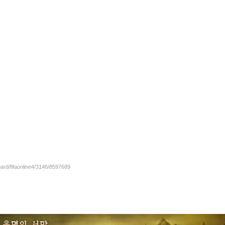
oard/fifaonline4/3146/8597689