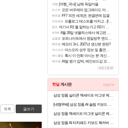
[여행_국내] 남해 독일마을
여행
모든 바우에라 업그레이드 아이템 획득 위치 공략 (89개)
비스트
FF7 외전 세계관, 완결편에 집결
해외겜
프롤로그 테스트를 마치고.. (feat. 리아)
리밋제로
여기서 R1 뭘 말하는거고 R2가 뭘말하는걸까요?
명조
8월 28일 넷플릭스에서 예고편 공개 예정
GTA6
포트나이트에서 명일방주 엔드필드 [펠리카] 판매 예정
섭컬겜
메모리 3사, 2027년 생산분 완판?
해외겜
아스오라 성우 정보 및 출연작 모음
아스오라
혹시 이 만화 아시는 분 계신가요
애니클립
AI발 원가 압박, 메인보드값 오르나
해외겜
새로고침
핫딜
게시판
더보기+
삼성 정품 실리콘 맥세이프 마그넷 케이스 커버 크림, 갤럭시Z 폴드8
[네맴무배] 삼성 정품 AI 슬림 키보드 북커버 케이스 블랙, 갤럭시 탭 S11
목록
글쓰기
삼성 정품 맥세이프 마그넷 실리콘 케이스 커버 with 링 크림, 갤럭시Z 플립8
삼성 정품 AI 터치패드 키보드 북커버 케이스 그레이, 갤럭시 탭 S11 울트라