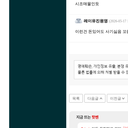
시조매물인듯
레이유진원영
(2026-05-17 
이런건 돈있어도 사기싫음 꼬
목록
다음글
이전글
지금 뜨는
핫벤