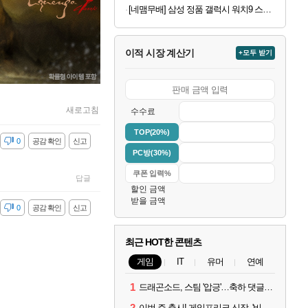
[네맴무배] 삼성 정품 갤럭시 워치9 스트랩 미스티 밴드 S/M (워치8+워치8 클래식 호환)
이적 시장 계산기
+모두 받기
새로고침
수수료
TOP(20%)
감
0
공감 확인
신고
PC방(30%)
답글
할인 금액
받을 금액
감
0
공감 확인
신고
최근 HOT한 콘텐츠
게임
IT
유머
연예
1
드래곤소드, 스팀 '압긍'…축하 댓글 달고 게임 코드 받자!
2
이번 주 출시! 게임프리크 신작, '비스트 오브 리인카네이션'