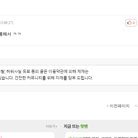
13:08:27)
공감
비공
0
롬해서 ㅋㅋ
이전페이지
지금 뜨는
팟벤
더보기+