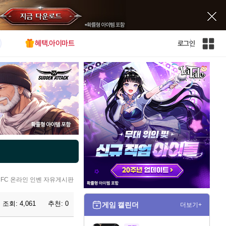
혜택.아이마트
로그인
인
벤
전
체
사
이
트
맵
FC 온라인 인벤 자유게시판
조회:
4,061
추천:
0
게임 캘린더
더보기+