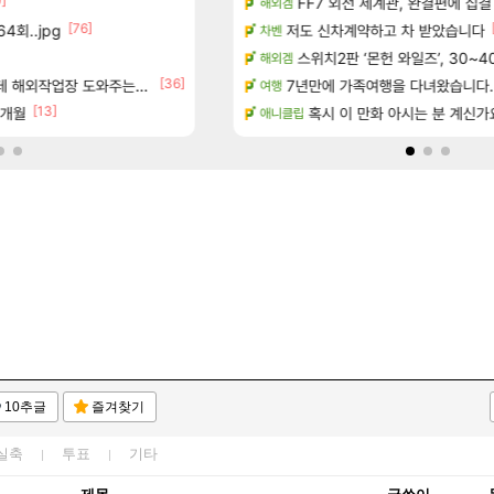
0]
[14]
7년 생산분 완판?
방금 일어난일
FF7 외전 세계관, 완결편에 집결
리니지M
해외겜
[76]
[155]
4회..jpg
우 정보 및 주요 필모
8월 9일 썬데이 메이플
저도 신차계약하고 차 받았습니다
메이플
차벤
보 및 출연작 모음
하이퍼 부스트 이후 길 잃은 뉴비
스위치2판 ‘몬헌 와일즈’, 30~4
검은사막
해외겜
[36]
우 정보 및 주요 필모
업장 도와주는 짓은 좀 아니지않냐?
7년만에 가족여행을 다녀왔습니다.
D.Mon 애니메이션 영웅 시네마
오버워치
여행
[13]
[1]
7개월
(40개) - 귀환한 영혼 도전과제
페이즈 영애짤 찾았다
혹시 이 만화 아시는 분 계신가
LoL
애니클립
10추글
즐겨찾기
실축
투표
기타