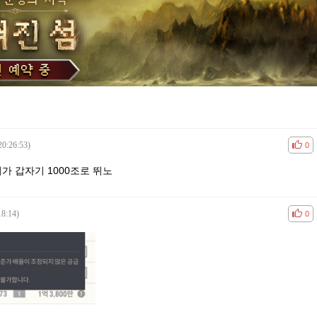
20:26:53)
공감
비공
0
 갑자기 1000조로 뛰노
18:14)
공감
비공
0