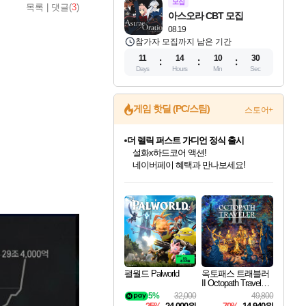
모집
목록
|
댓글(
3
)
아스오라 CBT 모집
08.19
참가자 모집까지 남은 기간
11
14
10
29
Days
Hours
Min
Sec
게임 핫딜 (PC/스팀)
스토어+
더 렐릭 퍼스트 가디언 정식 출시
설화x하드코어 액션!
네이버페이 혜택과 만나보세요!
인벤게임즈 8월 특별 할인!
드래곤소드: 어웨이크닝 입점!
문명 7 특별 할인!
마블 투혼 파이팅 소울즈 정식출시!
귀무자: 검의 길 예약 판매 중!
비스트 오브 리인카네이션 정식 출시!
커세어 코브 출시 기념 할인!
베데스다 40주년 기념 할인 중!
캡콤 프렌차이즈 할인 진행 중!
캡콤 일부 상품 상시 할인
스타워즈 은하계 레이서
로블록스 기프트 카드 공식 입점
인기 퍼블리셔 모음!
스팀으로 만나는 드래곤소드!
조선&고려 DLC 출시 예정
마블 히어로 총 출동&화려한 격투!
10% 할인과
게임프릭 신작 IP
해적'섬'을 발전시키자!
베데스다의 명작들을
몬헌, 바하 등 인기 IP를
몬헌 와일즈 & 드래곤즈 도그마2
인벤게임즈에서 10% 추가 적립
Robux를 가장 안전하고
최대 90% 할인가를 만나보세요!
네이버혜택과 함께 만나보세요!
50%할인&추가 적립까지!
네이버 포인트 혜택까지!
이니&베니 혜택까지!
네이버 혜택가와 함께 예약하세요!
할인&네이버혜택으로 만나보세요!
40주년 프로모션으로 만나보세요!
할인가에 만나보세요!
일부 에디션 상시 할인!
혜택으로 예약 판매 중
편안하게 충전하세요
팰월드 Palworld
옥토패스 트래블러
II Octopath Traveler I
I
5%
32,000
49,800