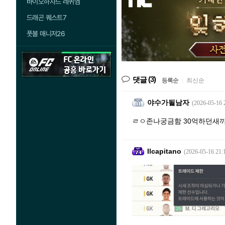
바이오하자드 레퀴엠
드래곤 퀘스트7
풋볼 매니저26
(3)
댓글
등록순
|
최신순
야수가될남자
(2026-05-16 
ㄹㅇ존나궁금함 30억하던새끼가
Ilcapitano
(2026-05-16 21: