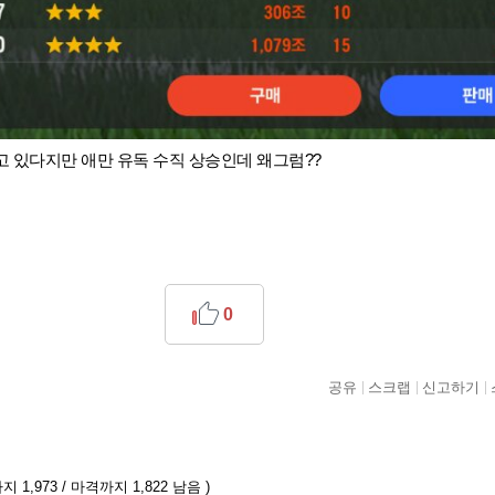
 있다지만 애만 유독 수직 상승인데 왜그럼??
0
공유
스크랩
신고하기
 1,973 / 마격까지 1,822 남음 )