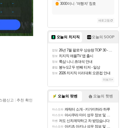
3000이니
·
'여행자' 칭호
새로고침
오늘의 치지직
오늘의 SOOP
26년 7월 팔로우 상승량 TOP 30 - 월간 치지직
잡담
치지직 애플TV 앱 출시
정보
룩삼 니니 초대석 안내
정보
봉누도2 두 번째 티저 - 일상
클립
2026 치지직 이리대회 오픈컵 안내
정보
더보기+
오늘의 팟벤
오늘의 핫벤
스팸신고
추천 확인
캐릭터 소개 - 카가미하라 하루
아스오라
아사쿠라 마이 성우 정보 및 주요 필모
아스오라
저도 신차계약하고 차 받았습니다
차벤
아키츠 아키나 성우 정보 및 주요 필모
아스오라