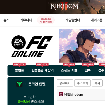
로스트아크
뉴스
커뮤니티
게임캘린더
게이머존
기대평 이벤트
등번호
집중훈련 계산기
스쿼드 시뮬
선수
선수
공유하기
주소보기
복사
FC 온라인 인벤
레알kingdom
로그인하고
출석보상
받으세요!