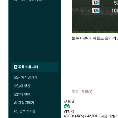
물론 다른 키퍼들도 올라가고
공통 커뮤니티
오픈 이슈 갤러리
오늘의 핫벤
목록
|
댓글(
3
)
오늘의 팟벤
레벨
AI 그림 그리기
PC 견적 게시판
경험치
40,028
(34%)
/ 42,001
( 다음 레벨까지