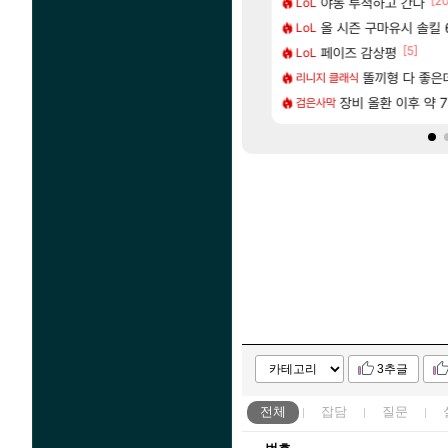
[106]
[2
77777 저격했습니다!
다 추암해수욕장
야동 투척하고 간다
메모리 3사, 202
LoL
해외겜
[87]
 나온거 10추 하니 올리자
도 이쁜곳이 많은것 같습니다
올 시즌 구마유시 솔킬 6
아사쿠라 마이 성
LoL
아스오라
[77]
[5]
따왔습니다
크드 1.06 패치노트 (8/5)
페이즈 감상평
아스오라 성우 정
LoL
아스오라
[237]
[1]
구로 쓰는 인방 하꼬 스트리머 박제합니다.
CXMT, D램 매출 점유율 7%…글로벌 4위로 부상
아키츠 아키나 성
똘끼형 다 좋은데 해외작
리니지 클래식
아스오라
[20]
한 삼색화채 찐1등 떳냐 ㅅㅅㅅ
발 원가 압박, 메인보드값 오르나
장비 올환 이후 약 
모든 성소 위치 공략 
검은사막
비스트
3추글
전체
잡담
질문