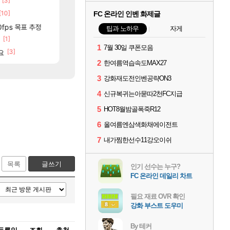
[3]
[106]
챌린저#77777 저격했습니다!
동해바다 추암해수욕장
메이플
여행
[10]
[87]
보상 공지 나온거 10추 하니 올리자
국내에도 이쁜곳이 많은것 같습니다
FC 온라인 인벤 화제글
로아
여행
[11]
[77]
분들!
0fps 목표 추정
크로체 따왔습니다
리싱크드 1.06 패치노트 (8/5)
로아
리싱크드
팁과 노하우
자게
[1]
[7]
[2
틱
고양이를 도구로 쓰는 인방 하꼬 스트리머 박제합니다.
중국 CXMT, D램 매출 점유율 7%…글로벌 4위로 부상
로아
해외겜
1
7월 30일 쿠폰모음
[3]
[20]
요
진짜 귀한 삼색화채 찐1등 떳냐 ㅅㅅㅅ
AI발 원가 압박, 메인보드값 오르나
FCO
해외겜
2
한여름역습속도MAX27
3
강화재도전인벤공략ON3
4
신규복귀는아묻따2천FC지급
5
HOT8월밤골폭죽R12
6
올여름엔삼색화채에이전트
7
내가찜한선수11강오이쉬
목록
글쓰기
인기 선수는 누구?
FC 온라인 데일리 차트
필요 재료 OVR 확인
강화 부스트 도우미
By 테커