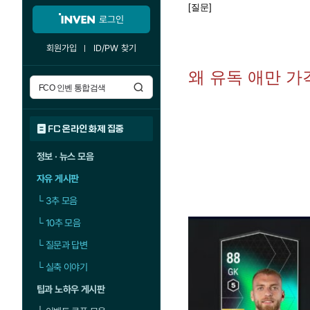
[질문]
로그인
회원가입
ID/PW 찾기
왜 유독 애만 가
FC 온라인 화제 집중
정보 · 뉴스 모음
자유 게시판
└
3추 모음
└
10추 모음
└
질문과 답변
└
실축 이야기
팁과 노하우 게시판