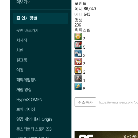
더보기
포인트
이니
86,049
베니
643
인기 팟벤
명성
206
획득스킬
팟벤 바로가기
3
치지직
5
차벤
3
걸그룹
3
여행
2
해외게임정보
1
5
게임 영상
HyperX OMEN
주소복사
https://www.inven.co.kr/b
브이 라이징
일곱 개의 대죄: Origin
몬스터헌터 스토리즈3