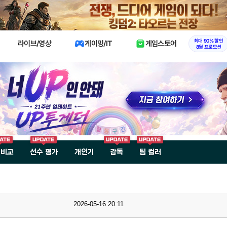
X
최대 90% 할인
라이브/영상
게이밍/IT
게임스토어
8월 프로모션
 비교
선수 평가
개인기
감독
팀 컬러
2026-05-16 20:11