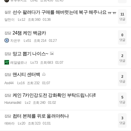
후후후지노
Lv.42
조회 450
01:45
선수 팔려다가 구매를 해버렷는데 복구 해주나요 ㅠㅠ
질문
11
댓글
달천이
Lv.12
조회 360
01:36
24챔 케인 백금카
잡담
0
댓글
차은우
Lv.51
조회 214
01:27
망고 뽑기 나이스~
잡담
2
댓글
레알셀로나
Lv.73
조회 683
01:07
맨시티 센터백
잡담
2
댓글
Asd44
Lv.16
조회 232
01:07
케인 7카인강도전 강화확인 부탁드립니다!!
잡담
5
댓글
Harumadrid
Lv.2
조회 240
01:02
컴터 본체를 위로 올려야하나
잡담
3
댓글
얘봐라
Lv.20
조회 323
01:01