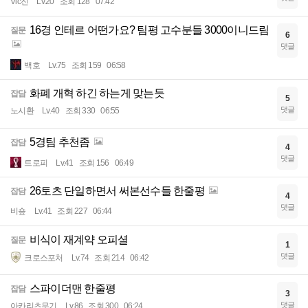
Vic진
Lv.20
조회 128
07:42
16경 인테르 어떤가요? 팀평 고수분들 3000이니드림
질문
6
댓글
백호
Lv.75
조회 159
06:58
화폐 개혁 하긴 하는게 맞는듯
잡담
5
댓글
노시환
Lv.40
조회 330
06:55
5경팀 추천좀
잡담
4
댓글
트로피
Lv.41
조회 156
06:49
26토츠 단일하면서 써본선수들 한줄평
잡담
4
댓글
비숖
Lv.41
조회 227
06:44
비식이 재계약 오피셜
질문
1
댓글
크로스포처
Lv.74
조회 214
06:42
스파이더맨 한줄평
잡담
3
댓글
아카리츠무기
Lv.86
조회 300
06:24