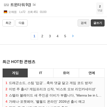
트윈타워 9경
잡담
2
댓글
오해원
Lv.72
조회 451
01:00
최근
다음
검색
글쓰기
1
2
3
4
5
최근 HOT한 콘텐츠
게임
IT
유머
연예
1
드래곤소드, 스팀 '압긍'…축하 댓글 달고 게임 코드 받자!
2
이번 주 출시! 게임프리크 신작, '비스트 오브 리인카네이션'
3
스텔라 블레이드 새 주인공 이비가 부릅니다, 'Wanna be in LOVE' 뮤비 공개
4
가레나·포켓페어, ‘팰월드 온라인’ 2026년 출시 예고