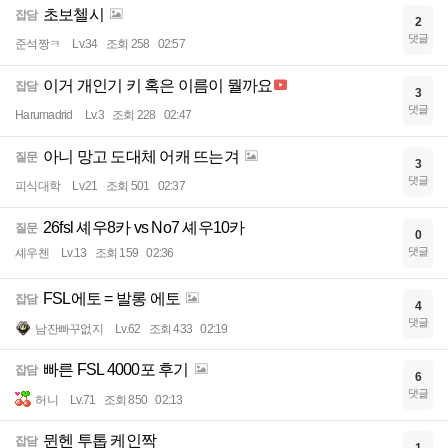
초보첼시
잡담
2
댓글
준석짱ㅋ
Lv.34
조회 258
02:57
이거 개인기 키 혹은 이름이 뭘까요
잡담
3
댓글
Harumadrid
Lv.3
조회 228
02:47
아니 망고 도대체 어캐 뜨는겨
질문
3
댓글
피식대학
Lv.21
조회 501
02:37
26fsl 셰우8카 vs No7 셰우10카
질문
0
댓글
셰우첸
Lv.13
조회 159
02:36
FSL에토 = 발롱 에토
잡담
4
댓글
남잔빠꾸없지
Lv.62
조회 433
02:19
빠른 FSL 4000포 후기
잡담
6
댓글
허니
Lv.71
조회 850
02:13
뮌헨 투톱 케인짝
잡담
1