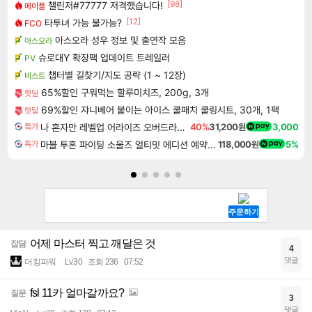
[98]
챌린저#77777 저격했습니다!
메이플
[12]
타투녀 가능 불가능?
FCO
아스오라 성우 정보 및 출연작 모음
아스오라
슈로대Y 확장팩 업데이트 트레일러
PV
챕터별 길찾기/지도 공략 (1 ~ 12장)
비스트
65%할인 구워먹는 할루미치즈, 200g, 3개
핫딜
69%할인 쟈니베어 붙이는 아이스 쿨패치 쿨링시트, 30개, 1팩
핫딜
나 혼자만 레벨업 어라이즈 오버드라이브 디럭스 에디션 Solo Leveling Arise Overdrive Deluxe Edition
40%
31,200원
3,000
특가
마블 투혼 파이팅 소울즈 얼티밋 에디션 예약구매 MARVEL Tokon Fighting Souls Ultimate Edition Pre-Purchase
118,000원
5%
특가
어제 마스터 찍고 깨달은 것
잡담
4
댓글
더킹파워
Lv.30
조회 236
07:52
fsl 11카 얼마갈까요?
질문
3
댓글