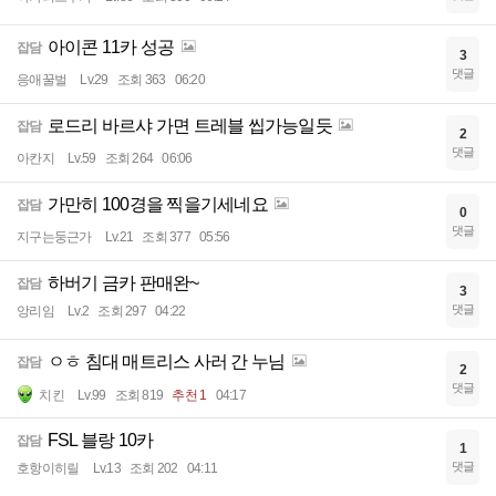
아이콘 11카 성공
잡담
3
댓글
응애꿀벌
Lv.29
조회 363
06:20
로드리 바르샤 가면 트레블 씹가능일듯
잡담
2
댓글
아칸지
Lv.59
조회 264
06:06
가만히 100경을 찍을기세네요
잡담
0
댓글
지구는둥근가
Lv.21
조회 377
05:56
하버기 금카 판매완~
잡담
3
댓글
앙리임
Lv.2
조회 297
04:22
ㅇㅎ 침대 매트리스 사러 간 누님
잡담
2
댓글
치킨
Lv.99
조회 819
추천 1
04:17
FSL 블랑 10카
잡담
1
댓글
호항이히릴
Lv.13
조회 202
04:11