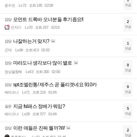
댓글
윤수빈
Lv.72
조회 185
02:09
모먼트 드록바 오너분들 후기좀요!!
잡담
2
댓글
인자기
Lv.70
조회 257
02:03
나잘하는거 맞지?
잡담
1
댓글
곤약
Lv.68
조회 413
02:02
먀라도나 생각보다 많이 별로
잡담
0
댓글
정상을향해
Lv.63
조회 300
02:00
spt조엘린통/ 제주스 곧 풀리겟네요 910카
잡담
0
댓글
배라쏘니
Lv.71
조회 214
01:46
지금 fsl패스 정배가 뭐임?
질문
5
댓글
레이즈나
Lv.28
조회 577
01:46
이런 애들은 진짜 뭘까?////
잡담
2
댓글