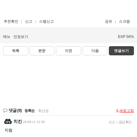
추천확인
신고
스팸신고
공유
스크랩
메뉴
인장보기
EXP 56%
목록
본문
이전
다음
댓글쓰기
댓글
(9)
등록순
|
최신순
새로고침
치킨
26-06-11 12:36
신고
|
공감 확인
지림