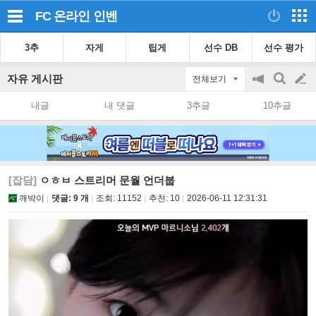
FC 온라인
인벤
3추
자게
팁게
선수 DB
선수 평가
자유 게시판
전체보기
공
검
글
지
색
내글
내 댓글
3추글
10추글
on/off
쓰
기
[잡담]
ㅇㅎㅂ 스트리머 문월 언더붑
깨박이
댓글: 9 개
조회:
11152
추천:
10
2026-06-11 12:31:31