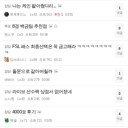
나는 케인 팔아줬다리...
잡담
1
댓글
후후후지노
Lv.42
조회 543
추천 1
03:55
8경 백금팀 추천점
투표
0
댓글
현소쿠
Lv.5
조회 206
03:36
FSL 패스 최종선택은 꼭 금고해라 ㅋㅋㅋㅋㅋㅋㅋㅋ
잡담
6
ㅋ
댓글
암브로시니
Lv.69
조회 761
03:11
돌문으로 갈아버릴까
잡담
1
댓글
얘봐라
Lv.20
조회 279
03:06
라이브 선수팩 상점서 없어졌네
잡담
0
댓글
노시환
Lv.40
조회 246
03:06
4000포 후기
잡담
4
댓글
특별
Lv.71
조회 721
03:05