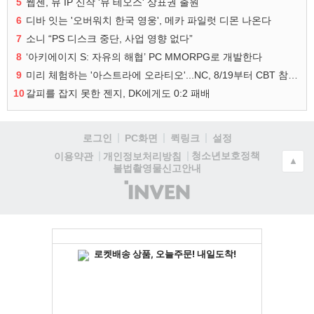
5
웹젠, 뮤 IP 신작 '뮤 테오스' 상표권 출원
6
디바 잇는 '오버워치 한국 영웅', 메카 파일럿 디몬 나온다
7
소니 “PS 디스크 중단, 사업 영향 없다”
8
‘아키에이지 S: 자유의 해협’ PC MMORPG로 개발한다
9
미리 체험하는 '아스트라에 오라티오'...NC, 8/19부터 CBT 참가자 모집
10
갈피를 잡지 못한 젠지, DK에게도 0:2 패배
로그인
PC화면
퀵링크
설정
청소년보호정책
이용약관
개인정보처리방침
▲
불법촬영물신고안내
(주)
인
벤