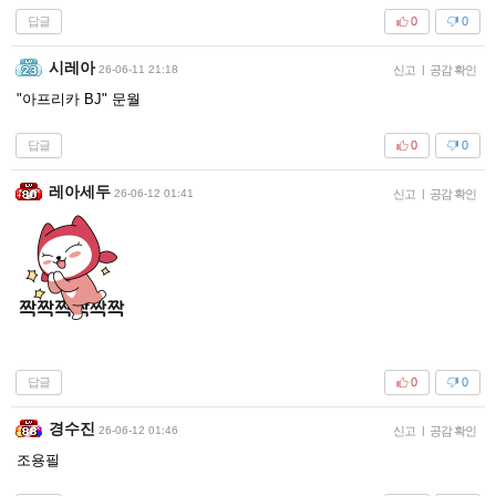
답글
0
0
시레아
26-06-11 21:18
신고
|
공감 확인
"아프리카 BJ" 문월
답글
0
0
레아세두
26-06-12 01:41
신고
|
공감 확인
답글
0
0
경수진
26-06-12 01:46
신고
|
공감 확인
조용필