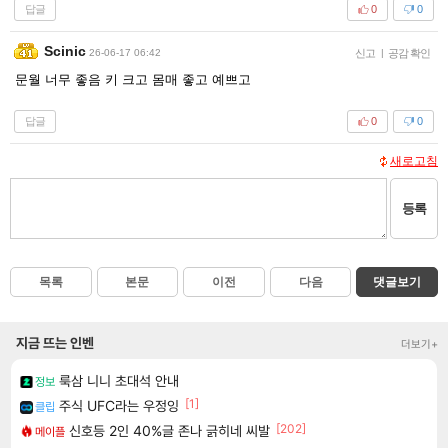
답글
0
0
Scinic
26-06-17 06:42
신고
|
공감 확인
문월 너무 좋음 키 크고 몸매 좋고 예쁘고
답글
0
0
새로고침
등록
목록
본문
이전
다음
댓글보기
지금 뜨는 인벤
더보기+
룩삼 니니 초대석 안내
정보
[1]
주식 UFC라는 우정잉
클립
[202]
신호등 2인 40%글 존나 긁히네 씨발
메이플