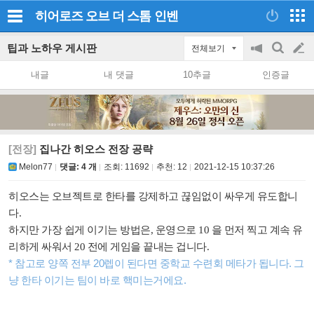
히어로즈 오브 더 스톰
인벤
팁과 노하우 게시판
전체보기
공
검
글
지
색
내글
내 댓글
10추글
인증글
on/off
쓰
기
[전장]
집나간 히오스 전장 공략
Melon77
댓글: 4 개
조회:
11692
추천:
12
2021-12-15 10:37:26
히오스는 오브젝트로 한타를 강제하고 끊임없이 싸우게 유도합니
다.
하지만 가장 쉽게 이기는 방법은, 운영으로 10 을 먼저 찍고 계속 유
리하게 싸워서 20 전에 게임을 끝내는 겁니다.
* 참고로 양쪽 전부 20렙이 된다면 중학교 수련회 메타가 됩니다. 그
냥 한타 이기는 팀이 바로 핵미는거에요.