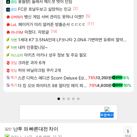
풍월량) 놀래서 헤드셋 벗어 던짐
클립
[2]
FC온 호날두보고 실망하는 민교
클립
[5]
병신 게임 서버 관리도 못하냐 이젠?
오버워치
[17]
페이커가 미리 알려준 방출순서 ㄷㄷㄷㄷ
LoL
[19]
미쳤다. 자랑글
리니지M
1세대 K7 3.5NA인데 LF쏘나타 2.0NA 기변하면 유류비 절약이 얼마나 될까요..?
차벤
내차 인증합니당~
차벤
아키츠 아키나 성우 정보 및 주요 필모
아스오라
크라운 과자 6개
핫딜
허쉬 바닐라크림 쿠키 2개
핫딜
스콘 디럭스 에디션 Scorn Deluxe Edition
75%
13,250원
6%
특가
더 킹 오브 파이터즈 98 얼티밋 매치 파이널 에디션 THE KING OF FIGHTERS 98 ULTIMATE MATCH FINAL EDITION
70%
4,800원
10%
특가
난투 와 빠른대전 차이
일반
1
댓글
깝치냐
Lv.71
조회 4846
11-22