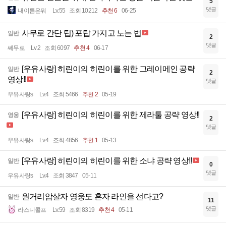
5
댓글
내이름은뭐
Lv.55
조회 10212
추천 6
06-25
사무로 간단 팁) 포탑 가지고 노는 법
일반
2
댓글
쎄무로
Lv.2
조회 6097
추천 4
06-17
[우유사랑] 히린이의 히린이를 위한 그레이메인 공략
일반
2
영상!!
댓글
우유사랑s
Lv.4
조회 5466
추천 2
05-19
[우유사랑] 히린이의 히린이를 위한 제라툴 공략 영상!!
영웅
2
댓글
우유사랑s
Lv.4
조회 4856
추천 1
05-13
[우유사랑] 히린이의 히린이를 위한 소냐 공략 영상!!
일반
0
댓글
우유사랑s
Lv.4
조회 3847
05-11
원거리암살자 영웅도 혼자 라인을 선다고?
일반
11
댓글
라스니콜프
Lv.59
조회 8319
추천 4
05-11