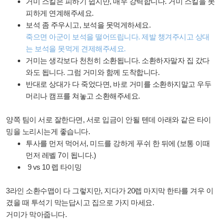
거미 스킬은 피하기 쉽지만, 매우 강력합니다. 거미 스킬을 못
피하게 연계해주세요.
보석 좀 주우시고, 보석을 못먹게하세요.
죽으면 아군이 보석을 떨어뜨립니다. 제발 챙겨주시고 상대
는 보석을 못먹게 견제해주세요.
거미는 생각보다 천천히 소환됩니다. 소환하자말자 집 갔다
와도 됩니다. 그럼 거미와 함께 도착합니다.
반대로 상대가 다 죽었다면, 바로 거미를 소환하지말고 우두
머리나 캠프를 쳐놓고 소환해주세요.
양쪽 팀이 서로 잘한다면, 서로 입금이 안될 텐데 아래와 같은 타이
밍을 노리시는게 좋습니다.
투사를 먼저 먹어서, 미드를 강하게 푸쉬 한 뒤에 (보통 이때
먼저 레벨 7이 됩니다.)
9 vs 10 렙 타이밍
3라인 소환수맵이 다 그렇지만, 지다가 20렙 마지막 한타를 겨우 이
겼을 때 투석기 막는답시고 집으로 가지 마세요.
거미가 막아줍니다.