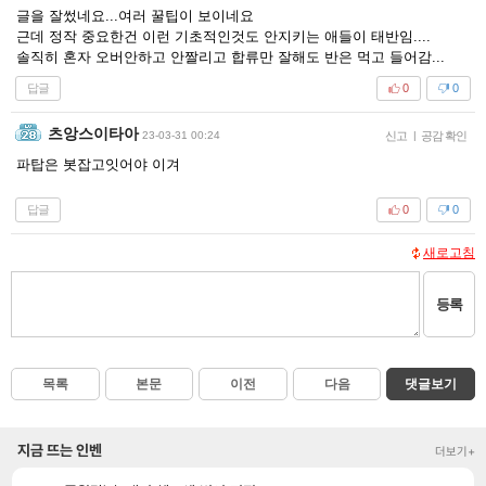
글을 잘썼네요...여러 꿀팁이 보이네요
근데 정작 중요한건 이런 기초적인것도 안지키는 애들이 태반임....
솔직히 혼자 오버안하고 안짤리고 합류만 잘해도 반은 먹고 들어감...
답글
0
0
츠앙스이타아
23-03-31 00:24
신고
|
공감 확인
파탑은 봇잡고잇어야 이겨
답글
0
0
새로고침
등록
목록
본문
이전
다음
댓글보기
지금 뜨는 인벤
더보기+