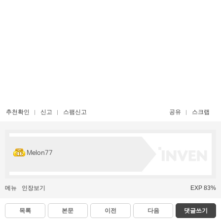
추천확인
신고
스팸신고
공유
스크랩
Melon77
메뉴
인장보기
EXP 83%
목록
본문
이전
다음
댓글쓰기