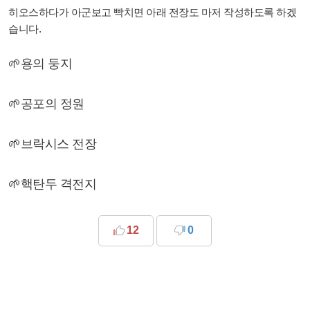
히오스하다가 아군보고 빡치면 아래 전장도 마저 작성하도록 하겠
습니다.
🌱용의 둥지
🌱공포의 정원
🌱브락시스 전장
🌱핵탄두 격전지
12
0