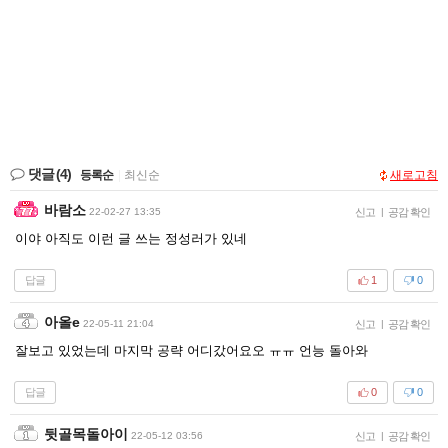
댓글
(4)
등록순
|
최신순
새로고침
바람소
22-02-27 13:35
신고
|
공감 확인
이야 아직도 이런 글 쓰는 정성러가 있네
답글
1
0
아올e
22-05-11 21:04
신고
|
공감 확인
잘보고 있었는데 마지막 공략 어디갔어요오 ㅠㅠ 언능 돌아와
답글
0
0
뒷골목돌아이
22-05-12 03:56
신고
|
공감 확인