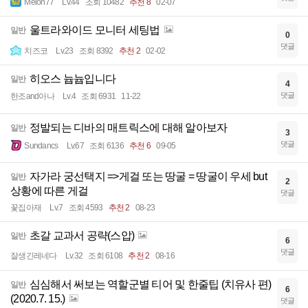
Melon77
Lv.44
조회 10482
추천 8
02-07
울트라와이드 모니터 세팅법
일반
0
댓글
치즈코
Lv.23
조회 8392
추천 2
02-02
히오스 늅늅입니다
일반
4
댓글
한조and아나
Lv.4
조회 6931
11-22
정발되는 디바의 매트릭스에 대해 알아보자
일반
3
댓글
Sundancs
Lv.67
조회 6136
추천 6
09-05
자가라 궁선택지 =>게걸 또는 땅굴 = 땅굴이 우세 but
일반
2
상황에 따른 게걸
댓글
꽃집아재
Lv.7
조회 4593
추천 2
08-23
초갈 교과서 공략(스압)
일반
6
댓글
잘생긴레네다
Lv.32
조회 6108
추천 2
08-16
심심해서 써보는 역할군별 티어 및 한줄팁 (치유사 편)
일반
6
(2020.7. 15.)
댓글