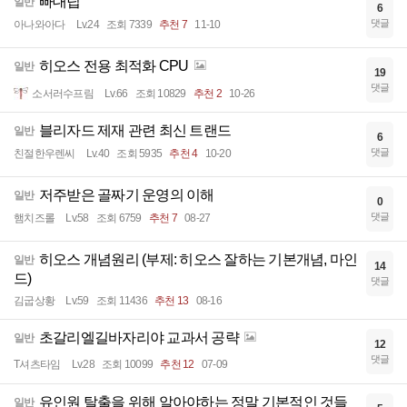
빠대팁
일반
6
댓글
아나와아다
Lv.24
조회 7339
추천 7
11-10
히오스 전용 최적화 CPU
일반
19
댓글
소서러수프림
Lv.66
조회 10829
추천 2
10-26
블리자드 제재 관련 최신 트랜드
일반
6
댓글
친절한우렌씨
Lv.40
조회 5935
추천 4
10-20
저주받은 골짜기 운영의 이해
일반
0
댓글
햄치즈롤
Lv.58
조회 6759
추천 7
08-27
히오스 개념원리 (부제: 히오스 잘하는 기본개념, 마인
일반
14
드)
댓글
김굽상황
Lv.59
조회 11436
추천 13
08-16
초갈리엘길바자리야 교과서 공략
일반
12
댓글
T셔츠타임
Lv.28
조회 10099
추천 12
07-09
유인원 탈출을 위해 알아야하는 정말 기본적인 것들
일반