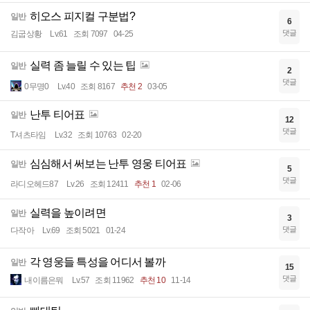
히오스 피지컬 구분법?
일반
6
댓글
김굽상황
Lv.61
조회 7097
04-25
실력 좀 늘릴 수 있는 팁
일반
2
댓글
0무명0
Lv.40
조회 8167
추천 2
03-05
난투 티어표
일반
12
댓글
T셔츠타임
Lv.32
조회 10763
02-20
심심해서 써보는 난투 영웅 티어표
일반
5
댓글
라디오헤드87
Lv.26
조회 12411
추천 1
02-06
실력을 높이려면
일반
3
댓글
다작아
Lv.69
조회 5021
01-24
각 영웅들 특성을 어디서 볼까
일반
15
댓글
내이름은뭐
Lv.57
조회 11962
추천 10
11-14