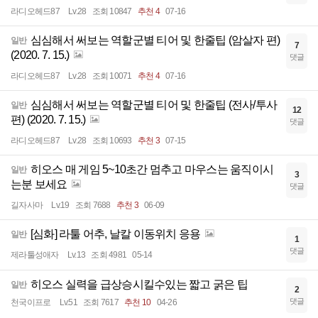
라디오헤드87
Lv.28
조회 10847
추천 4
07-16
심심해서 써보는 역할군별 티어 및 한줄팁 (암살자 편)
일반
7
(2020. 7. 15.)
댓글
라디오헤드87
Lv.28
조회 10071
추천 4
07-16
심심해서 써보는 역할군별 티어 및 한줄팁 (전사/투사
일반
12
편) (2020. 7. 15.)
댓글
라디오헤드87
Lv.28
조회 10693
추천 3
07-15
히오스 매 게임 5~10초간 멈추고 마우스는 움직이시
일반
3
는분 보세요
댓글
길자사마
Lv.19
조회 7688
추천 3
06-09
[심화] 라툴 어추, 날칼 이동위치 응용
일반
1
댓글
제라툴성애자
Lv.13
조회 4981
05-14
히오스 실력을 급상승시킬수있는 짧고 굵은 팁
일반
2
댓글
천국이프로
Lv.51
조회 7617
추천 10
04-26