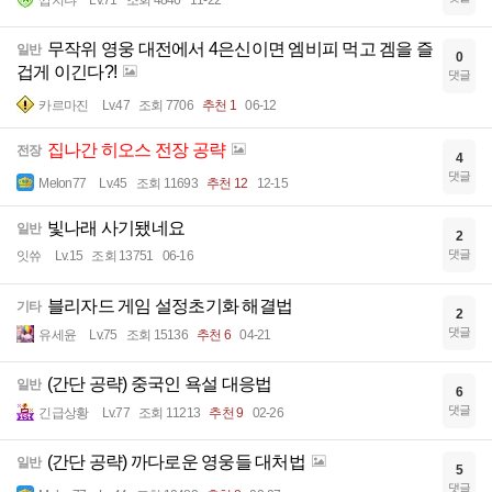
무작위 영웅 대전에서 4은신이면 엠비피 먹고 겜을 즐
일반
0
겁게 이긴다?!
댓글
카르마진
Lv.47
조회 7706
추천 1
06-12
집나간 히오스 전장 공략
전장
4
댓글
Melon77
Lv.45
조회 11693
추천 12
12-15
빛나래 사기됐네요
일반
2
댓글
잇쓔
Lv.15
조회 13751
06-16
블리자드 게임 설정초기화 해결법
기타
2
댓글
유세윤
Lv.75
조회 15136
추천 6
04-21
(간단 공략) 중국인 욕설 대응법
일반
6
댓글
긴급상황
Lv.77
조회 11213
추천 9
02-26
(간단 공략) 까다로운 영웅들 대처법
일반
5
댓글