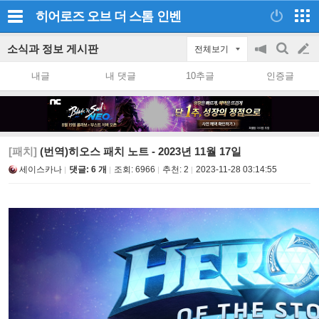
히어로즈 오브 더 스톰
인벤
소식과 정보 게시판
전체보기
공
검
글
지
색
내글
내 댓글
10추글
인증글
on/off
쓰
기
[패치]
(번역)히오스 패치 노트 - 2023년 11월 17일
세이스카나
댓글: 6 개
조회:
6966
추천:
2
2023-11-28 03:14:55