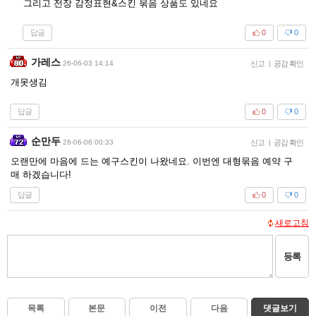
그리고 전장 감정표현&스킨 묶음 상품도 있네요
답글
0
0
가레스
26-06-03 14:14
신고
|
공감 확인
개못생김
답글
0
0
순만두
26-06-06 00:33
신고
|
공감 확인
오랜만에 마음에 드는 예구스킨이 나왔네요. 이번엔 대형묶음 예약 구
매 하겠습니다!
답글
0
0
새로고침
등록
목록
본문
이전
다음
댓글보기