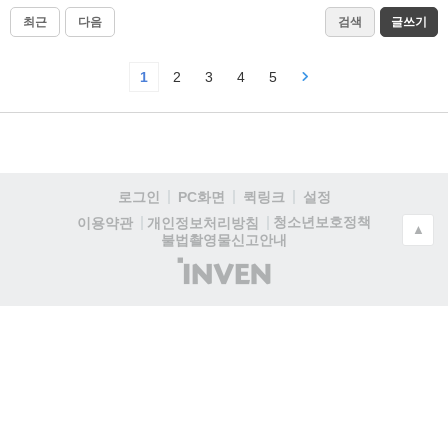
최근
다음
검색
글쓰기
1
2
3
4
5
로그인
PC화면
퀵링크
설정
청소년보호정책
이용약관
개인정보처리방침
▲
불법촬영물신고안내
(주)
인
벤