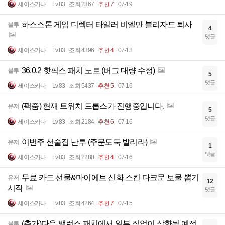
세이스카나
Lv.83
조회 2367
추천 7
07-19
하스스톤 게임 디렉터 타일러 비엘만 블리자드 퇴사
블루
4
댓글
세이스카나
Lv.83
조회 4396
추천 4
07-18
36.0.2 핫픽스 패치 노트 (버그 대량 수정)
블루
5
댓글
세이스카나
Lv.83
조회 5437
추천 5
07-16
(팩줌) 현재 트위치 드롭스가 진행중입니다.
유저
5
댓글
세이스카나
Lv.83
조회 2184
추천 6
07-16
이번주 선술집 난투 (주문도둑 발리라)
유저
1
댓글
세이스카나
Lv.83
조회 2280
추천 4
07-16
무료 카드 선물&마이에브 신화 스킨 다크문 보물 뽑기
유저
12
시작
댓글
세이스카나
Lv.83
조회 4264
추천 7
07-15
(추가)다음 밸런스 패치에서 일부 직업이 상향될 예정
블루