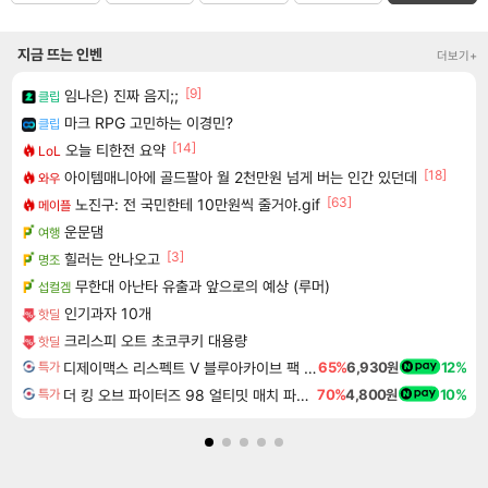
지금 뜨는 인벤
더보기+
[9]
임나은) 진짜 음지;;
클립
마크 RPG 고민하는 이경민?
클립
[14]
오늘 티한전 요약
LoL
[18]
아이템매니아에 골드팔아 월 2천만원 넘게 버는 인간 있던데
와우
[63]
노진구: 전 국민한테 10만원씩 줄거야.gif
메이플
운문댐
여행
[3]
힐러는 안나오고
명조
무한대 아난타 유출과 앞으로의 예상 (루머)
섭컬겜
인기과자 10개
핫딜
크리스피 오트 초코쿠키 대용량
핫딜
디제이맥스 리스펙트 V 블루아카이브 팩 DJMAX RESPECT V Blue Archive Pack DLC
65%
6,930원
12%
특가
더 킹 오브 파이터즈 98 얼티밋 매치 파이널 에디션 THE KING OF FIGHTERS 98 ULTIMATE MATCH FINAL EDITION
70%
4,800원
10%
특가