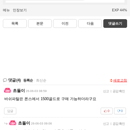
메뉴
인장보기
EXP 44%
목록
본문
이전
다음
댓글쓰기
댓글
(4)
등록순
|
최신순
새로고침
초돌이
26-06-03 08:59
신고
|
공감 확인
바쉬파탈은 폰스에서 1500골드로 구매 가능하더라구요
답글
0
0
초돌이
26-06-03 09:06
신고
|
공감 확인