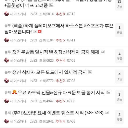
23
+골칫덩이 너프 고려중
댓글
세이스카나
Lv.83
조회 9814
추천 8
07-12
(팩줌) 하계 플레이오프에서 하스스톤 e스포츠가 후끈
블루
1
달아오릅니다!
댓글
세이스카나
Lv.83
조회 3104
추천 5
07-11
잿가루발톱 일시적 밴 & 정신삭제자 금지 해제
블루
4
댓글
세이스카나
Lv.83
조회 6626
추천 4
07-09
정신 삭제자 모든 모드에서 일시적 금지
블루
4
댓글
세이스카나
Lv.83
조회 8772
추천 2
07-08
무료 카드팩 선물&신규 다크문 보물 뽑기 시작
유저
3
댓글
세이스카나
Lv.83
조회 4947
추천 5
07-08
(추가)보랏빛 요새 이벤트 퀘스트 시작 (7/8~7/28)
유저
3
댓글
세이스카나
Lv.83
조회 2941
추천 4
07-08