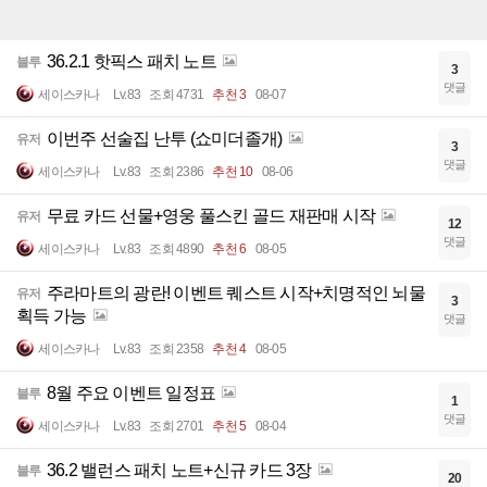
36.2.1 핫픽스 패치 노트
블루
3
댓글
세이스카나
Lv.83
조회 4731
추천 3
08-07
이번주 선술집 난투 (쇼미더졸개)
유저
3
댓글
세이스카나
Lv.83
조회 2386
추천 10
08-06
무료 카드 선물+영웅 풀스킨 골드 재판매 시작
유저
12
댓글
세이스카나
Lv.83
조회 4890
추천 6
08-05
주라마트의 광란! 이벤트 퀘스트 시작+치명적인 뇌물
유저
3
획득 가능
댓글
세이스카나
Lv.83
조회 2358
추천 4
08-05
8월 주요 이벤트 일정표
블루
1
댓글
세이스카나
Lv.83
조회 2701
추천 5
08-04
36.2 밸런스 패치 노트+신규 카드 3장
블루
20