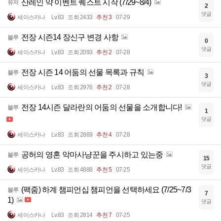
산레인 약 이벤트 퀘스트 시작 (7/29~8/4)
유저
2
댓글
세이스카나
Lv.83
조회 2433
추천 3
07-29
전장 시즌14 장신구 변경 사항
블루
0
댓글
세이스카나
Lv.83
조회 2093
추천 2
07-28
전장 시즌 14 어둠의 선물 목록과 규칙
블루
3
댓글
세이스카나
Lv.83
조회 2976
추천 2
07-28
전장 14시즌 달라란의 어둠의 선물을 소개합니다!
블루
1
댓글
세이스카나
Lv.83
조회 2869
추천 4
07-28
공허의 영혼 악마사냥꾼을 주시하고 있는중
블루
15
댓글
세이스카나
Lv.83
조회 4888
추천 5
07-25
(팩줌) 하계 챔피언십 챔피언을 선택하세요 (7/25~7/3
블루
7
1)
댓글
세이스카나
Lv.83
조회 2814
추천 7
07-25