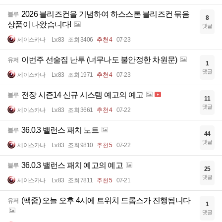
2026 블리즈컨을 기념하여 하스스톤 블리즈컨 묶음
블루
8
상품이 나왔습니다!
댓글
세이스카나
Lv.83
조회 3406
추천 4
07-23
이번주 선술집 난투 (너무나도 불안정한 차원문)
유저
1
댓글
세이스카나
Lv.83
조회 1971
추천 4
07-23
전장 시즌14 신규 시스템 예고의 예고
블루
11
댓글
세이스카나
Lv.83
조회 3661
추천 4
07-22
36.0.3 밸런스 패치 노트
블루
44
댓글
세이스카나
Lv.83
조회 9810
추천 5
07-22
36.0.3 밸런스 패치 예고의 예고
블루
25
댓글
세이스카나
Lv.83
조회 7811
추천 5
07-21
(팩줌) 오늘 오후 4시에 트위치 드롭스가 진행됩니다
유저
1
댓글