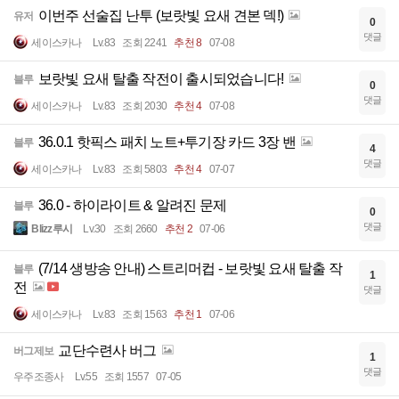
이번주 선술집 난투 (보랏빛 요새 견본 덱!)
유저
0
댓글
세이스카나
Lv.83
조회 2241
추천 8
07-08
보랏빛 요새 탈출 작전이 출시되었습니다!
블루
0
댓글
세이스카나
Lv.83
조회 2030
추천 4
07-08
36.0.1 핫픽스 패치 노트+투기장 카드 3장 밴
블루
4
댓글
세이스카나
Lv.83
조회 5803
추천 4
07-07
36.0 - 하이라이트 & 알려진 문제
블루
0
댓글
Blizz루시
Lv.30
조회 2660
추천 2
07-06
(7/14 생방송 안내) 스트리머컵 - 보랏빛 요새 탈출 작
블루
1
전
댓글
세이스카나
Lv.83
조회 1563
추천 1
07-06
교단수련사 버그
버그제보
1
댓글
우주조종사
Lv.55
조회 1557
07-05