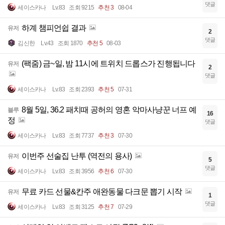
댓글
세이스카나
Lv.83
조회 9215
추천 3
08-04
하계 챔피언쉽 결과
유저
2
댓글
김신한
Lv.43
조회 1870
추천 5
08-03
(팩줌) 금~일, 밤 11시에 트위치 드롭스가 진행됩니다
유저
2
댓글
세이스카나
Lv.83
조회 2393
추천 5
07-31
8월 5일, 36.2 패치때 공허의 영혼 악마사냥꾼 너프 예
블루
16
정
댓글
세이스카나
Lv.83
조회 7737
추천 3
07-30
이번주 선술집 난투 (역전의 용사)
유저
5
댓글
세이스카나
Lv.83
조회 3956
추천 6
07-30
무료 카드 선물&칸주 애완동물 다크문 뽑기 시작
유저
1
댓글
세이스카나
Lv.83
조회 3125
추천 7
07-29