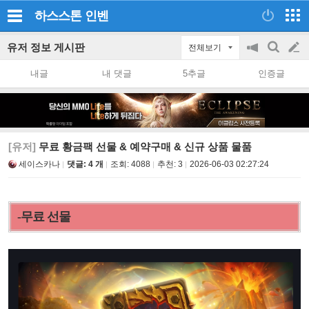
하스스톤
인벤
유저 정보 게시판
전체보기
공
검
글
지
색
내글
내 댓글
5추글
인증글
on/off
쓰
기
[유저]
무료 황금팩 선물 & 예약구매 & 신규 상품 물품
세이스카나
댓글: 4 개
조회:
4088
추천:
3
2026-06-03 02:27:24
-무료 선물