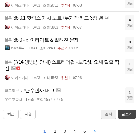
댓글
세이스카나
Lv.83
조회 2031
추천 4
07-08
36.0.1 핫픽스 패치 노트+투기장 카드 3장 밴
블루
4
댓글
세이스카나
Lv.83
조회 5803
추천 4
07-07
36.0 - 하이라이트 & 알려진 문제
블루
0
댓글
Blizz루시
Lv.30
조회 2660
추천 2
07-06
(7/14 생방송 안내) 스트리머컵 - 보랏빛 요새 탈출 작
블루
1
전
댓글
세이스카나
Lv.83
조회 1563
추천 1
07-06
교단수련사 버그
버그제보
1
댓글
우주조종사
Lv.55
조회 1557
07-05
최근
다음
검색
글쓰기
1
2
3
4
5