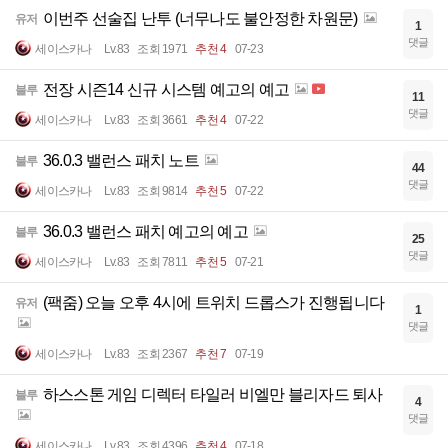
이번주 선술집 난투 (너무나도 불안정한 차원문)
유저
1
댓글
세이스카나
Lv.83
조회 1971
추천 4
07-23
전장 시즌14 신규 시스템 예고의 예고
블루
11
댓글
세이스카나
Lv.83
조회 3661
추천 4
07-22
36.0.3 밸런스 패치 노트
블루
44
댓글
세이스카나
Lv.83
조회 9814
추천 5
07-22
36.0.3 밸런스 패치 예고의 예고
블루
25
댓글
세이스카나
Lv.83
조회 7811
추천 5
07-21
(팩줌) 오늘 오후 4시에 트위치 드롭스가 진행됩니다
유저
1
댓글
세이스카나
Lv.83
조회 2367
추천 7
07-19
하스스톤 게임 디렉터 타일러 비엘만 블리자드 퇴사
블루
4
댓글
세이스카나
Lv.83
조회 4396
추천 4
07-18