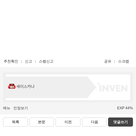
추천확인
신고
스팸신고
공유
스크랩
세이스카나
메뉴
인장보기
EXP 44%
목록
본문
이전
다음
댓글쓰기