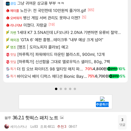
그냥 귀여운 상교용 부부 ㅋㅋ
클립
[65]
노진구: 전 국민한테 10만원씩 줄거야.gif
메이플
[5]
병신 게임 서버 관리도 못하냐 이젠?
오버워치
[19]
미쳤다. 자랑글
리니지M
1세대 K7 3.5NA인데 LF쏘나타 2.0NA 기변하면 유류비 절약이 얼마나 될까요..?
차벤
‘GTA 6’ 예판 흥행…테이크투 “내부 예상 크게 넘어”
해외겜
[명조 | 도미노피자 콜라보] 예고
명조
[하루특가] 파워에이드 마운틴 블라스트, 900ml, 12개
핫딜
[하루특가] 신선함을 그대로 엘로우믹스 샐러드, 80g, 7팩
핫딜
더 킹 오브 파이터즈 98 얼티밋 매치 파이널 에디션 THE KING OF FIGHTERS 98 ULTIMATE MATCH FINAL EDITION
70%
4,800원
10%
특가
바이오닉 베이 디럭스 에디션 Bionic Bay Deluxe Edition
75%
6,700원
5%
특가
36.2.1 핫픽스 패치 노트
블루
3
댓글
세이스카나
Lv.83
조회 4811
추천 3
08-07