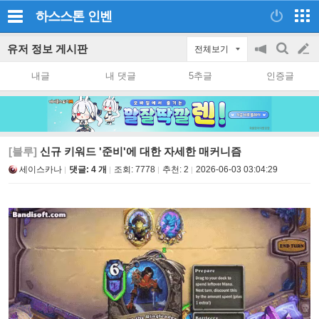
하스스톤
인벤
유저 정보 게시판
전체보기
공
검
글
지
색
내글
내 댓글
5추글
인증글
on/off
쓰
기
[블루]
신규 키워드 '준비'에 대한 자세한 매커니즘
세이스카나
댓글: 4 개
조회:
7778
추천:
2
2026-06-03 03:04:29