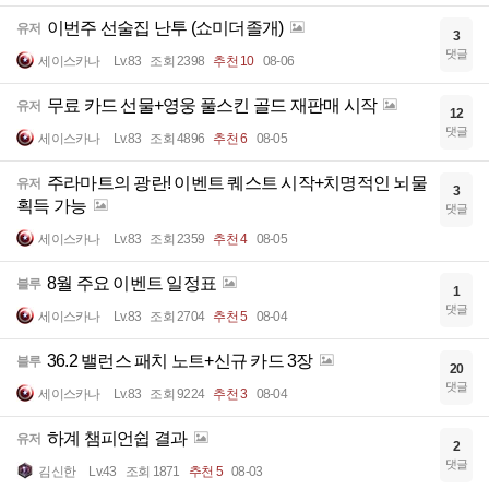
이번주 선술집 난투 (쇼미더졸개)
유저
3
댓글
세이스카나
Lv.83
조회 2398
추천 10
08-06
무료 카드 선물+영웅 풀스킨 골드 재판매 시작
유저
12
댓글
세이스카나
Lv.83
조회 4896
추천 6
08-05
주라마트의 광란! 이벤트 퀘스트 시작+치명적인 뇌물
유저
3
획득 가능
댓글
세이스카나
Lv.83
조회 2359
추천 4
08-05
8월 주요 이벤트 일정표
블루
1
댓글
세이스카나
Lv.83
조회 2704
추천 5
08-04
36.2 밸런스 패치 노트+신규 카드 3장
블루
20
댓글
세이스카나
Lv.83
조회 9224
추천 3
08-04
하계 챔피언쉽 결과
유저
2
댓글
김신한
Lv.43
조회 1871
추천 5
08-03