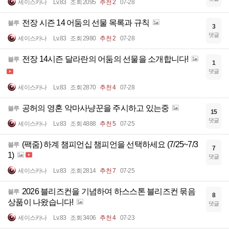
세이스카나
Lv.83
조회 2095
추천 2
07-28
전장 시즌 14 어둠의 선물 목록과 규칙
블루
3
댓글
세이스카나
Lv.83
조회 2980
추천 2
07-28
전장 14시즌 달라란의 어둠의 선물을 소개합니다!
블루
1
댓글
세이스카나
Lv.83
조회 2870
추천 4
07-28
공허의 영혼 악마사냥꾼을 주시하고 있는중
블루
15
댓글
세이스카나
Lv.83
조회 4888
추천 5
07-25
(팩줌) 하계 챔피언십 챔피언을 선택하세요 (7/25~7/3
블루
7
1)
댓글
세이스카나
Lv.83
조회 2814
추천 7
07-25
2026 블리즈컨을 기념하여 하스스톤 블리즈컨 묶음
블루
8
상품이 나왔습니다!
댓글
세이스카나
Lv.83
조회 3406
추천 4
07-23