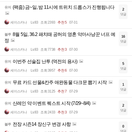
(팩줌) 금~일, 밤 11시에 트위치 드롭스가 진행됩니다
유저
2
댓글
세이스카나
Lv.83
조회 2393
추천 5
07-31
8월 5일, 36.2 패치때 공허의 영혼 악마사냥꾼 너프 예
블루
16
정
댓글
세이스카나
Lv.83
조회 7738
추천 3
07-30
이번주 선술집 난투 (역전의 용사)
유저
5
댓글
세이스카나
Lv.83
조회 3957
추천 6
07-30
무료 카드 선물&칸주 애완동물 다크문 뽑기 시작
유저
1
댓글
세이스카나
Lv.83
조회 3125
추천 7
07-29
산레인 약 이벤트 퀘스트 시작 (7/29~8/4)
유저
2
댓글
세이스카나
Lv.83
조회 2433
추천 3
07-29
전장 시즌14 장신구 변경 사항
블루
0
댓글