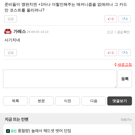
준비들이 깽판치면 +1마나 더할인해주는 매커니즘을 없애려나 그 카드
만 코스트를 올리려나?
답글
0
0
가레스
26-06-03 14:13
신고
|
공감 확인
사기치네
답글
0
0
새로고침
등록
목록
본문
이전
다음
댓글보기
지금 뜨는 인벤
더보기+
풍월량) 놀래서 헤드셋 벗어 던짐
클립