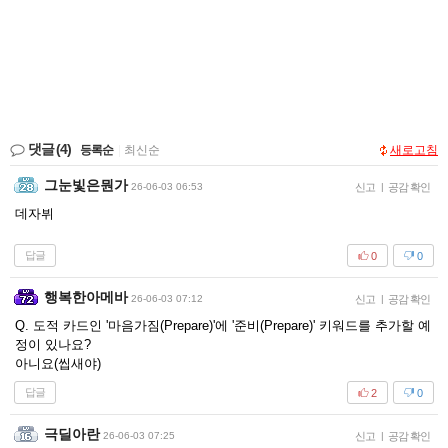
댓글
(4)
등록순
|
최신순
새로고침
그눈빛은뭔가
26-06-03 06:53
신고
|
공감 확인
데자뷔
답글
0
0
행복한아메바
26-06-03 07:12
신고
|
공감 확인
Q. 도적 카드인 '마음가짐(Prepare)'에 '준비(Prepare)' 키워드를 추가할 예
정이 있나요?
아니요(씹새야)
답글
2
0
극딜아란
26-06-03 07:25
신고
|
공감 확인