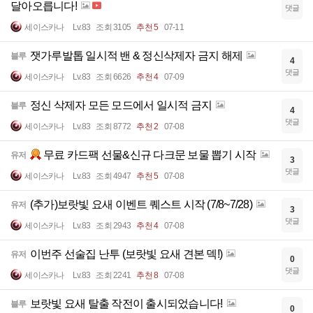
달아오릅니다!
댓글
세이스카나
Lv.83
조회 3105
추천 5
07-11
잿가루발톱 일시적 밴 & 정신삭제자 금지 해제
블루
4
댓글
세이스카나
Lv.83
조회 6626
추천 4
07-09
정신 삭제자 모든 모드에서 일시적 금지
블루
4
댓글
세이스카나
Lv.83
조회 8772
추천 2
07-08
무료 카드팩 선물&신규 다크문 보물 뽑기 시작
유저
3
댓글
세이스카나
Lv.83
조회 4947
추천 5
07-08
(추가)보랏빛 요새 이벤트 퀘스트 시작 (7/8~7/28)
유저
3
댓글
세이스카나
Lv.83
조회 2943
추천 4
07-08
이번주 선술집 난투 (보랏빛 요새 견본 덱!)
유저
0
댓글
세이스카나
Lv.83
조회 2241
추천 8
07-08
보랏빛 요새 탈출 작전이 출시되었습니다!
블루
0