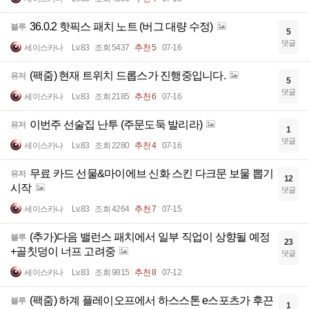
36.0.2 핫픽스 패치 노트 (버그 대량 수정)
블루
5
댓글
세이스카나
Lv.83
조회 5437
추천 5
07-16
(팩줌) 현재 트위치 드롭스가 진행중입니다.
유저
5
댓글
세이스카나
Lv.83
조회 2185
추천 6
07-16
이번주 선술집 난투 (주문도둑 발리라)
유저
1
댓글
세이스카나
Lv.83
조회 2280
추천 4
07-16
무료 카드 선물&마이에브 신화 스킨 다크문 보물 뽑기
유저
12
시작
댓글
세이스카나
Lv.83
조회 4264
추천 7
07-15
(추가)다음 밸런스 패치에서 일부 직업이 상향될 예정
블루
23
+골칫덩이 너프 고려중
댓글
세이스카나
Lv.83
조회 9815
추천 8
07-12
(팩줌) 하계 플레이오프에서 하스스톤 e스포츠가 후끈
블루
1