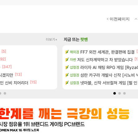
이전페이지
지금 뜨는
팟벤
더보기+
[5]
[1]
[
왔습니다.
FF7 외전 세계관, 완결편에 집결
(15시즌PTR) 악마술사 5경이 
해외겜
디아4
[92]
[1
공개
저도 신차계약하고 차 받았습니다
빵 가격이 24500원 이라길래 결제 
차벤
메이플
[347]
[45]
하는 법
아
너넨 대난 함부로 가지 마라..
라이자 AI 채팅 RPG 게임 [RyzaC
섭컬겜
로아
[13]
계시겠지만
 (8/5)
섬란 카구라 개발사 신작 [시노비 넥서
Ptr신규무기 인검이라길래 뭔가했
섭컬겜
디아4
[15]
[
가인 신비 치어리더
션 정보/공략글 모음
넷마블, 신작 서브컬쳐 게임 [펄 인 블루
게이머라면 필수로 알아야 할 것
섭컬겜
메이플