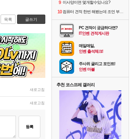
9
이사양이면 몇개할수있나요?
10
컴퓨터 견적 한번 해봤는데 조언 부탁드립니다
목록
글쓰기
PC 견적이 궁금하다면?
IT인벤 견적게시판
매일매일,
인벤 출석체크!
주사위 굴리고 포인트!
인벤 마블
추천 코스프레 갤러리
새로고침
새로고침
등록