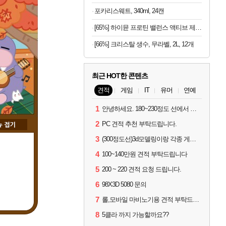
포카리스웨트, 340ml, 24캔
[65%] 하이뮨 프로틴 밸런스 액티브 제로, 밀크쉐이크, 250ml, 18개
[66%] 크리스탈 생수, 무라벨, 2L, 12개
최근 HOT한 콘텐츠
견적
게임
IT
유머
연예
1
안녕하세요. 180~230정도 선에서 잡고싶습니다.
2
PC 견적 추천 부탁드립니다.
3
(300정도선)3d모델링이랑 각종 게임을 하는데 견적부탁드립니다!300정도선
4
100~140만원 견적 부탁드립니다
5
200 ~ 220 견적 요청 드립니다.
6
98X3D 5080 문의
7
롤,모바일 마비노기용 견적 부탁드립니다(예산150으로 수정)
8
5클라 까지 가능할까요??