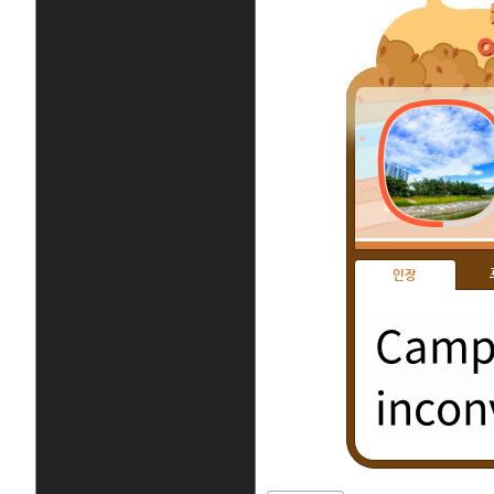
인장
Campi
incon