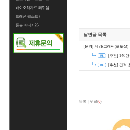
바이오하자드 레퀴엠
드래곤 퀘스트7
풋볼 매니저26
답변글 목록
[문의]
게임/그래픽(포토샵) 
[추천]
140
[추천]
견적 
목록
|
댓글(
0
)