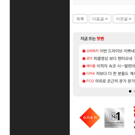
목록
다음글
이전글
지금 뜨는
핫벤
[6]
지도 공략 (1 ~ 12장)
 내려 버린 디시인
7년만에 가족여행을 다녀
이번 드라이브 이쁘네
여행
오버워치
[135]
주적은??
| 야간 보초는 너무 힘들어
퍼클영상 보다 현타오네
「에린」 컨셉 포스터 
아스오라
로아
[94]
 효율이 좋은 상향된 아제나 ㄷㄷ
 로비에 온라인 기능이 있는데
쿠를 먼저 보내서 기습
이적자 숙코 시ㅡ발련
비스트
메이플
[81]
헌 와일즈’, 30~40fps 목표 추정
후기
저보다 더 한 분들도 
리싱크드 1.06 패치노트
리싱크드
디아4
[76]
인카네이션 오픈 트레일러
17번 터짐
의외로 은근히 몬가 몬
비스트 오브 리인카네이
비스트
FCO