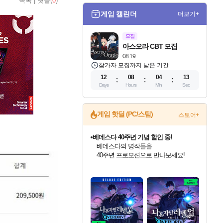
목록
|
댓글(
0
)
게임 캘린더
더보기+
모집
아스오라 CBT 모집
08.19
참가자 모집까지 남은 기간
12
08
04
12
Days
Hours
Min
Sec
게임 핫딜 (PC/스팀)
스토어+
베데스다 40주년 기념 할인 중!
베데스다의 명작들을
40주년 프로모션으로 만나보세요!
인벤게임즈 8월 특별 할인!
드래곤소드: 어웨이크닝 입점!
문명 7 특별 할인!
귀무자: 검의 길 예약 판매 중!
비스트 오브 리인카네이션 정식 출시!
커세어 코브 출시 기념 할인!
더 렐릭 퍼스트 가디언 정식 출시
마블 투혼 파이팅 소울즈 예약 판매 중!
캡콤 프렌차이즈 할인 진행 중!
캡콤 일부 상품 상시 할인
스타워즈 은하계 레이서
로블록스 기프트 카드 공식 입점
인기 퍼블리셔 모음!
스팀으로 만나는 드래곤소드!
조선&고려 DLC 출시 예정
10% 할인과
게임프릭 신작 IP
해적'섬'을 발전시키자!
설화x하드코어 액션!
마블 히어로 총 출동&화려한 격투!
몬헌, 바하 등 인기 IP를
몬헌 와일즈 & 드래곤즈 도그마2
인벤게임즈에서 10% 추가 적립
Robux를 가장 안전하고
최대 90% 할인가를 만나보세요!
네이버혜택과 함께 만나보세요!
50%할인&추가 적립까지!
이니&베니 혜택까지!
네이버 혜택가와 함께 예약하세요!
할인&네이버혜택으로 만나보세요!
네이버페이 혜택과 만나보세요!
네이버 포인트 혜택까지!
할인가에 만나보세요!
일부 에디션 상시 할인!
혜택으로 예약 판매 중
편안하게 충전하세요