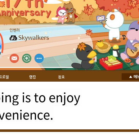
인벤러
Skywalkers
프로필
랭킹
칭호
ng is to enjoy
venience.