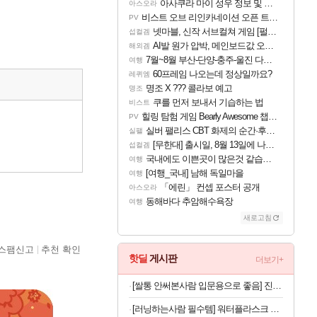
아사쿠라 마이 성우 정보 및 주요 필모
아스오라
비스트 오브 리인카네이션 오픈 트레일러
PV
넷마블, 신작 서브컬쳐 게임 [펄 인 블루] 티저 사이트 오픈
섭컬겜
AI발 원가 압박, 메인보드값 오르나
해외겜
7월~8월 부산-단양-충주-울진 다녀왔어요~
여행
60프레임 나오는데 정상일까요?
레퀴엠
명조 X ??? 콜라보 예고
명조
쿠를 먼저 보내서 기습하는 법
비스트
힐링 탐험 게임 Bearly Awesome 챕터 1 트레일러
PV
실버 팰리스 CBT 화제의 순간·후기 모음
실팰
[무한대] 출시일, 8월 13일에 나오나
섭컬겜
국내에도 이쁜곳이 많은것 같습니다
여행
[여행_국내] 남해 독일마을
여행
「에린」 컨셉 포스터 공개
아스오라
동해바다 추암해수욕장
여행
새로고침
스팸신고
추천 확인
핫딜
게시판
더보기+
[쌀통 안써본사람 입문용으로 좋음] 진공 밀폐 쌀통 10kg
[러닝하는사람 필수템] 워터플라스크 500ml x 2개