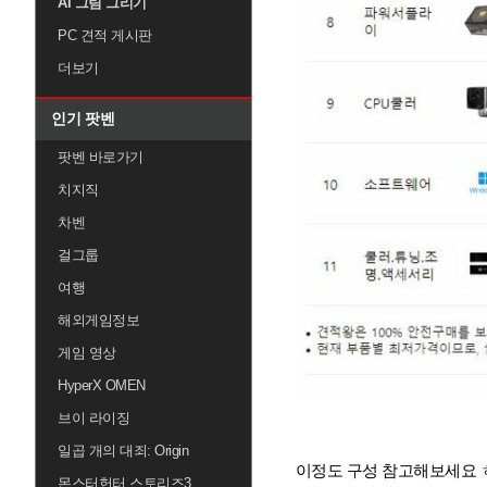
AI 그림 그리기
PC 견적 게시판
더보기
인기 팟벤
팟벤 바로가기
치지직
차벤
걸그룹
여행
해외게임정보
게임 영상
HyperX OMEN
브이 라이징
일곱 개의 대죄: Origin
이정도 구성 참고해보세요 
몬스터헌터 스토리즈3