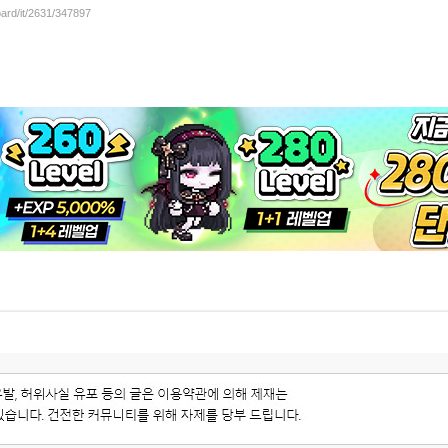
oard/it/2631/347897