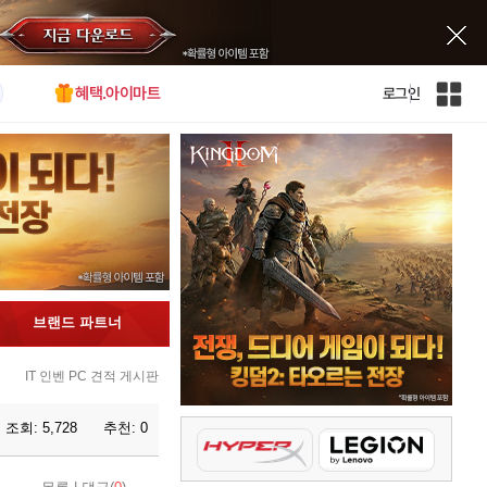
혜택.아이마트
로그인
인
벤
전
체
사
이
트
맵
브랜드 파트너
IT 인벤 PC 견적 게시판
조회:
5,728
추천:
0