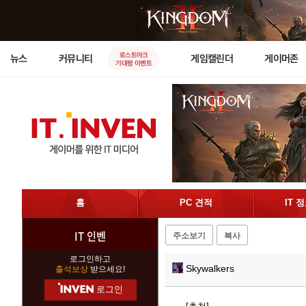
로스트아크
뉴스
커뮤니티
게임캘린더
게이머존
기대평 이벤트
홈
PC 견적
IT 
IT 인벤
주소보기
복사
로그인하고
Skywalkers
출석보상
받으세요!
로그인