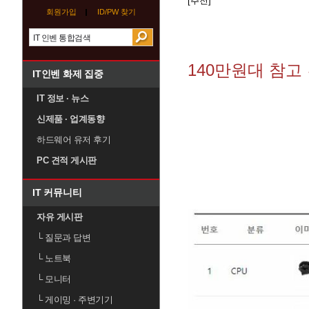
[추천]
회원가입
ID/PW 찾기
140만원대 참고
IT인벤 화제 집중
IT 정보 · 뉴스
신제품 · 업계동향
하드웨어 유저 후기
PC 견적 게시판
IT 커뮤니티
자유 게시판
└
질문과 답변
└
노트북
└
모니터
└
게이밍 · 주변기기