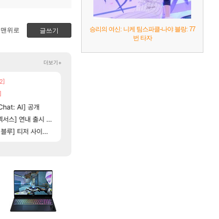
승리의 여신: 니케 팀스파클-나야 블랑: 77
맨위로
글쓰기
번 타자
더보기+
2]
[5]
[6]
뜨네요
챕터별 길찾기/지도 공략 (1 ~ 12장)
Ssf 정의를 내려 버린 디시인
비스트
디아4
]
[205]
[135]
취소하고 나왔다
우리 나라의 주적은??
4컷 만화 | 야간 보초는 너무 힘들어
아주프로
메이플
hat: AI] 공개
100:8 보다 효율이 좋은 상향된 아제나 ㄷㄷ
테스트 때는 로비에 온라인 기능이 있는데
리밋제로
로아
[5]
[81]
스] 연내 출시 예정
는데
스위치2판 ‘몬헌 와일즈’, 30~40fps 목표 
빵값 문의 후기
해외겜
메이플
115]
[76]
] 티저 사이트 오픈
비스트 오브 리인카네이션 오픈 트레일러
레테 재사용 17번 터짐
PV
메이플