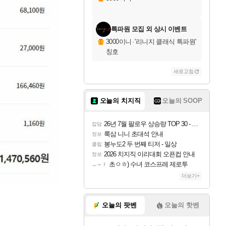
특파원 모집 외 상시 이벤트
3000이니
·
'리니지 클래식 특파원'
칭호
새로고침
오늘의 치지직
오늘의 SOOP
26년 7월 팔로우 상승량 TOP 30 - 월간 치지직
잡담
룩삼 니니 초대석 안내
정보
봉누도2 두 번째 티저 - 일상
클립
2026 치지직 이리대회 오픈컵 안내
정보
초ㅇㅎ) 수녀 코스프레 제로투
ㅗㅜㅑ
더보기+
오늘의 팟벤
오늘의 핫벤