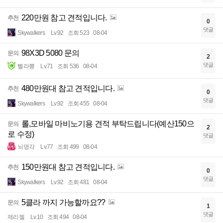
220만원 참고 견적입니다.
추천
0
댓글
Skywalkers
Lv.92
조회 523
08-04
98X3D 5080 문의
문의
2
댓글
삘라뽕
Lv.71
조회 536
08-04
480만원대 참고 견적입니다.
추천
0
댓글
Skywalkers
Lv.92
조회 455
08-04
롤,모바일 마비노기용 견적 부탁드립니다(예산150으
문의
2
로 수정)
댓글
뇌명각
Lv.77
조회 499
08-04
150만원대 참고 견적입니다.
추천
0
댓글
Skywalkers
Lv.92
조회 481
08-04
5클라 까지 가능할까요??
문의
1
댓글
제리젤
Lv.10
조회 494
08-04