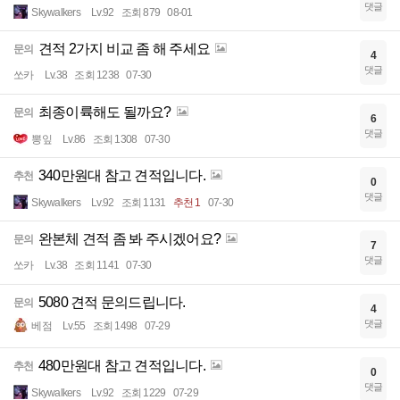
댓글
Skywalkers
Lv.92
조회 879
08-01
견적 2가지 비교 좀 해 주세요
문의
4
댓글
쏘카
Lv.38
조회 1238
07-30
최종이륙해도 될까요?
문의
6
댓글
뽕잎
Lv.86
조회 1308
07-30
340만원대 참고 견적입니다.
추천
0
댓글
Skywalkers
Lv.92
조회 1131
추천 1
07-30
완본체 견적 좀 봐 주시겠어요?
문의
7
댓글
쏘카
Lv.38
조회 1141
07-30
5080 견적 문의드립니다.
문의
4
댓글
베점
Lv.55
조회 1498
07-29
480만원대 참고 견적입니다.
추천
0
댓글
Skywalkers
Lv.92
조회 1229
07-29