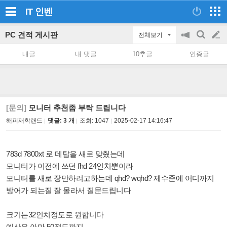
IT
인벤
PC 견적 게시판
전체보기
공
검
글
지
색
내글
내 댓글
10추글
인증글
on/off
쓰
기
[문의]
모니터 추천좀 부탁 드립니다
해피재학랜드
댓글: 3 개
조회:
1047
2025-02-17 14:16:47
783d 7800xt 로 데탑을 새로 맞췄는데
모니터가 이전에 쓰던 fhd 24인치뿐이라
모니터를 새로 장만하려고하는데 qhd? wqhd? 제수준에 어디까지
방어가 되는질 잘 몰라서 질문드립니다
크기는32인치정도로 원합니다
예산은 아마 50정도까지..