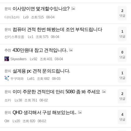
이사양이면 몇개할수있나요?
문의
2
댓글
디아3소마
Lv.9
조회 515
08-04
컴퓨터 견적 한번 해봤는데 조언 부탁드립니다
문의
1
댓글
선키스후포옹
Lv.1
조회 575
08-04
430만원대 참고 견적입니다.
추천
0
댓글
Skywalkers
Lv.92
조회 401
08-04
설계용 pc 견적 문의드립니다.
문의
1
댓글
꾸꾸꽈꽈
Lv.81
조회 682
08-03
이미 주문한 견적인데 만리 5080 좀 봐 주세요
문의
2
댓글
쏘카
Lv.38
조회 761
08-02
QHD 생각해서 구성 해보았는데..
문의
4
댓글
Olri
Lv.20
조회 820
08-02