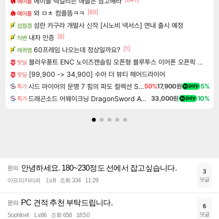
메이플 렉걸리는 애들은 참고해라
메이플
[65]
와 ㅁㅊ 컴플뜸ㅋㅋ
메이플
섬란 카구라 개발사 신작 [시노비 넥서스] 연내 출시 예정
섭컬겜
[8]
내차 인증
차벤
[1]
60프레임 나오는데 정상일까요?
레퀴엠
블라우풍트 ENC 노이즈캔슬링 오픈형 블루투스 이어폰 오픈픽 BLP-OE383
핫딜
[99,900 -> 34,900] 수아 더 뷰티 헤어드라이어
핫딜
시드 마이어의 문명 7 힘의 파도 컬렉션 Sid Meier's Civilization VII Tides of Power Collection DLC
50%
17,900원
5%
특가
드래곤소드 어웨이크닝 DragonSword Awakening
33,000원
10%
특가
안녕하세요. 180~230정도 선에서 잡고싶습니다.
문의
3
댓글
아프리카리퍼
Lv.8
조회 334
11:29
PC 견적 추천 부탁드립니다.
문의
6
댓글
Sophinet
Lv.86
조회 658
18:50