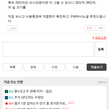
특히 24인치만 쓰시던분이면 더 그럴 수 있으니 32인치 34인치
의 실 크기를
직접 보시고 사용환경에 적합한지 확인하고 구매하시는걸 추천드립니
다
답글
0
0
새로고침
등록
목록
본문
이전
다음
댓글보기
지금 뜨는 인벤
더보기+
봉누도2 두 번째 티저 - 일상
클립
주식 UFC라는 우정잉
클립
[47]
벨가 1관 잡히는거 먼가 좀 몬가몬가네..
로아
[641]