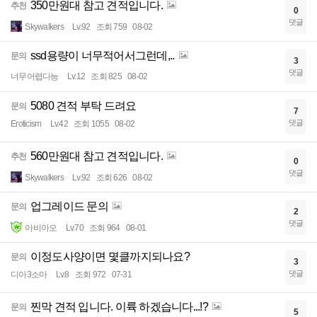
350만원대 참고 견적입니다.
추천
0
댓글
Skywalkers
Lv.92
조회 759
08-02
ssd용량이 너무적어서그런데,..
문의
3
댓글
너무어렵다능
Lv.12
조회 825
08-02
5080 견적 부탁 드려요
문의
7
댓글
Eroticism
Lv.42
조회 1055
08-02
560만원대 참고 견적입니다.
추천
0
댓글
Skywalkers
Lv.92
조회 626
08-02
업그레이드 문의
문의
2
댓글
아비아오
Lv.70
조회 964
08-01
이정도사양이면 몇클까지되나요?
문의
3
댓글
디아3소마
Lv.8
조회 972
07-31
찐막 견적 입니다. 이륙 하겠습니다...!?
문의
5