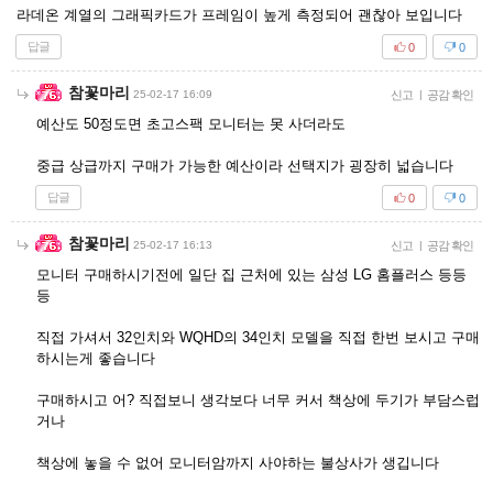
라데온 계열의 그래픽카드가 프레임이 높게 측정되어 괜찮아 보입니다
답글
0
0
참꽃마리
25-02-17 16:09
신고
|
공감 확인
예산도 50정도면 초고스팩 모니터는 못 사더라도
중급 상급까지 구매가 가능한 예산이라 선택지가 굉장히 넓습니다
답글
0
0
참꽃마리
25-02-17 16:13
신고
|
공감 확인
모니터 구매하시기전에 일단 집 근처에 있는 삼성 LG 홈플러스 등등
등
직접 가셔서 32인치와 WQHD의 34인치 모델을 직접 한번 보시고 구매
하시는게 좋습니다
구매하시고 어? 직접보니 생각보다 너무 커서 책상에 두기가 부담스럽
거나
책상에 놓을 수 없어 모니터암까지 사야하는 불상사가 생깁니다