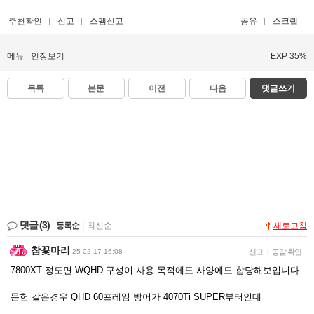
추천확인
신고
스팸신고
공유
스크랩
메뉴
인장보기
EXP 35%
목록
본문
이전
다음
댓글쓰기
댓글
(3)
등록순
|
최신순
새로고침
참꽃마리
25-02-17 16:08
신고
|
공감 확인
7800XT 정도면 WQHD 구성이 사용 목적에도 사양에도 합당해보입니다
몬헌 같은경우 QHD 60프레임 방어가 4070Ti SUPER부터인데