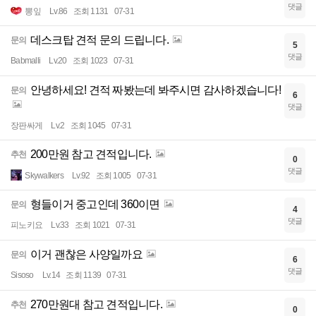
댓글
뽕잎
Lv.86
조회 1131
07-31
데스크탑 견적 문의 드립니다.
문의
5
댓글
Babmalli
Lv.20
조회 1023
07-31
안녕하세요! 견적 짜봤는데 봐주시면 감사하겠습니다!
문의
6
댓글
장판싸게
Lv.2
조회 1045
07-31
200만원 참고 견적입니다.
추천
0
댓글
Skywalkers
Lv.92
조회 1005
07-31
형들이거 중고인데 360이면
문의
4
댓글
피노키요
Lv.33
조회 1021
07-31
이거 괜찮은 사양일까요
문의
6
댓글
Sisoso
Lv.14
조회 1139
07-31
270만원대 참고 견적입니다.
추천
0