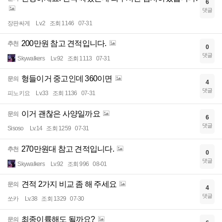
6
댓글
장판싸게
Lv.2
조회 1146
07-31
200만원 참고 견적입니다.
추천
0
댓글
Skywalkers
Lv.92
조회 1113
07-31
형들이거 중고인데 360이면
문의
4
댓글
피노키요
Lv.33
조회 1136
07-31
이거 괜찮은 사양일까요
문의
6
댓글
Sisoso
Lv.14
조회 1259
07-31
270만원대 참고 견적입니다.
추천
0
댓글
Skywalkers
Lv.92
조회 996
08-01
견적 2가지 비교 좀 해 주세요
문의
4
댓글
쏘카
Lv.38
조회 1329
07-30
최종이륙해도 될까요?
문의