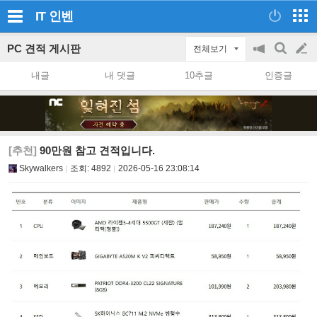
IT
인벤
PC 견적 게시판
전체보기
공
검
글
지
색
내글
내 댓글
10추글
인증글
on/off
쓰
기
[추천]
90만원 참고 견적입니다.
Skywalkers
조회:
4892
2026-05-16 23:08:14