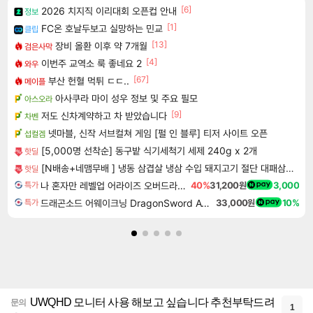
[6]
2026 치지직 이리대회 오픈컵 안내
정보
[1]
FC온 호날두보고 실망하는 민교
클립
[13]
장비 올환 이후 약 7개월
검은사막
[4]
이번주 교역소 룩 좋네요 2
와우
[67]
부산 헌혈 먹튀 ㄷㄷ..
메이플
아사쿠라 마이 성우 정보 및 주요 필모
아스오라
[9]
저도 신차계약하고 차 받았습니다
차벤
넷마블, 신작 서브컬쳐 게임 [펄 인 블루] 티저 사이트 오픈
섭컬겜
[5,000명 선착순] 동구밭 식기세척기 세제 240g x 2개
핫딜
[N배송+네맴무배 ] 냉동 삼겹살 냉삼 수입 돼지고기 절단 대패삼겹살
핫딜
나 혼자만 레벨업 어라이즈 오버드라이브 디럭스 에디션 Solo Leveling Arise Overdrive Deluxe Edition
40%
31,200원
3,000
특가
드래곤소드 어웨이크닝 DragonSword Awakening
33,000원
10%
특가
UWQHD 모니터 사용 해보고 싶습니다 추천부탁드려
문의
1