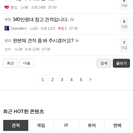
6
댓글
뽕잎
Lv.86
조회 1406
07-30
340만원대 참고 견적입니다.
추천
0
댓글
Skywalkers
Lv.92
조회 1223
추천 1
07-30
완본체 견적 좀 봐 주시겠어요?
문의
7
댓글
쏘카
Lv.38
조회 1245
07-30
최근
다음
검색
글쓰기
1
2
3
4
5
최근 HOT한 콘텐츠
견적
게임
IT
유머
연예