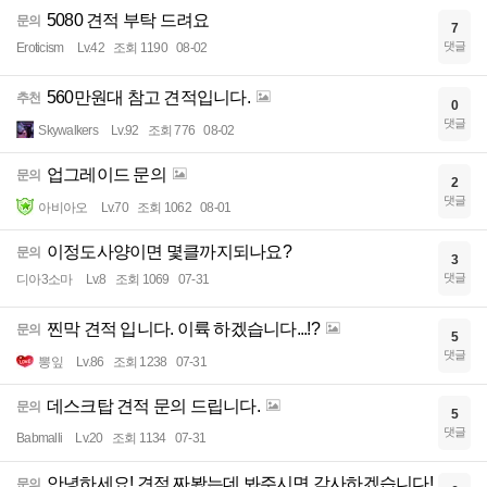
5080 견적 부탁 드려요
문의
7
댓글
Eroticism
Lv.42
조회 1190
08-02
560만원대 참고 견적입니다.
추천
0
댓글
Skywalkers
Lv.92
조회 776
08-02
업그레이드 문의
문의
2
댓글
아비아오
Lv.70
조회 1062
08-01
이정도사양이면 몇클까지되나요?
문의
3
댓글
디아3소마
Lv.8
조회 1069
07-31
찐막 견적 입니다. 이륙 하겠습니다...!?
문의
5
댓글
뽕잎
Lv.86
조회 1238
07-31
데스크탑 견적 문의 드립니다.
문의
5
댓글
Babmalli
Lv.20
조회 1134
07-31
안녕하세요! 견적 짜봤는데 봐주시면 감사하겠습니다!
문의