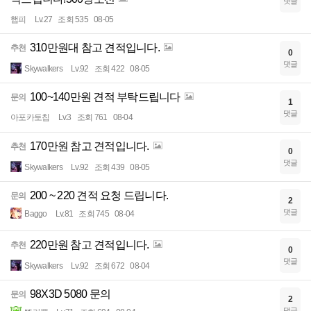
댓글
햅피
Lv.27
조회 535
08-05
310만원대 참고 견적입니다.
추천
0
댓글
Skywalkers
Lv.92
조회 422
08-05
100~140만원 견적 부탁드립니다
문의
1
댓글
아포카토칩
Lv.3
조회 761
08-04
170만원 참고 견적입니다.
추천
0
댓글
Skywalkers
Lv.92
조회 439
08-05
200 ~ 220 견적 요청 드립니다.
문의
2
댓글
Baggo
Lv.81
조회 745
08-04
220만원 참고 견적입니다.
추천
0
댓글
Skywalkers
Lv.92
조회 672
08-04
98X3D 5080 문의
문의
2
댓글