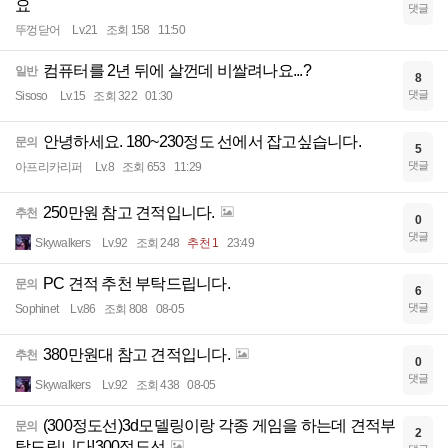
요
댓글
뚜껑닫어
Lv.21
조회 158
11:50
컴퓨터를 2년 뒤에 살껀데 비쌀려나요...?
일반
8
댓글
Sisoso
Lv.15
조회 322
01:30
안녕하세요. 180~230정도 선에서 잡고싶습니다.
문의
5
댓글
아프리카리퍼
Lv.8
조회 653
11:29
250만원 참고 견적입니다.
추천
0
댓글
Skywalkers
Lv.92
조회 248
추천 1
23:49
PC 견적 추천 부탁드립니다.
문의
6
댓글
Sophinet
Lv.86
조회 808
08-05
380만원대 참고 견적입니다.
추천
0
댓글
Skywalkers
Lv.92
조회 438
08-05
(300정도선)3d모델링이랑 각종 게임을 하는데 견적부
문의
2
탁드립니다!300정도선