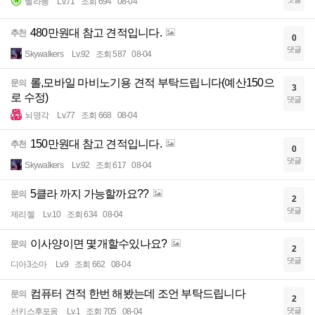
삘라뽕
Lv.71
조회 694
08-04
480만원대 참고 견적입니다.
추천
0
댓글
Skywalkers
Lv.92
조회 587
08-04
롤,모바일 마비노기용 견적 부탁드립니다(예산150으
문의
3
로 수정)
댓글
뇌명각
Lv.77
조회 668
08-04
150만원대 참고 견적입니다.
추천
0
댓글
Skywalkers
Lv.92
조회 617
08-04
5클라 까지 가능할까요??
문의
2
댓글
제리젤
Lv.10
조회 634
08-04
이사양이면 몇개할수있나요?
문의
2
댓글
디아3소마
Lv.9
조회 662
08-04
컴퓨터 견적 한번 해봤는데 조언 부탁드립니다
문의
2
댓글
선키스후포옹
Lv.1
조회 705
08-04