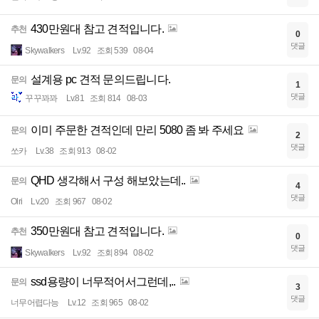
430만원대 참고 견적입니다.
추천
0
댓글
Skywalkers
Lv.92
조회 539
08-04
설계용 pc 견적 문의드립니다.
문의
1
댓글
꾸꾸꽈꽈
Lv.81
조회 814
08-03
이미 주문한 견적인데 만리 5080 좀 봐 주세요
문의
2
댓글
쏘카
Lv.38
조회 913
08-02
QHD 생각해서 구성 해보았는데..
문의
4
댓글
Olri
Lv.20
조회 967
08-02
350만원대 참고 견적입니다.
추천
0
댓글
Skywalkers
Lv.92
조회 894
08-02
ssd용량이 너무적어서그런데,..
문의
3
댓글
너무어렵다능
Lv.12
조회 965
08-02