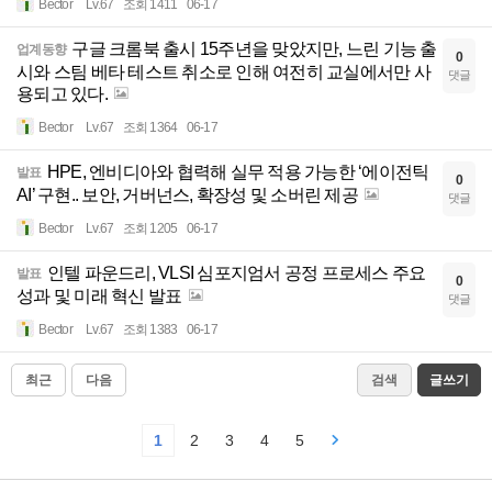
Bector
Lv.67
조회 1411
06-17
구글 크롬북 출시 15주년을 맞았지만, 느린 기능 출
업계동향
0
시와 스팀 베타 테스트 취소로 인해 여전히 교실에서만 사
댓글
용되고 있다.
Bector
Lv.67
조회 1364
06-17
HPE, 엔비디아와 협력해 실무 적용 가능한 ‘에이전틱
발표
0
AI’ 구현.. 보안, 거버넌스, 확장성 및 소버린 제공
댓글
Bector
Lv.67
조회 1205
06-17
인텔 파운드리, VLSI 심포지엄서 공정 프로세스 주요
발표
0
성과 및 미래 혁신 발표
댓글
Bector
Lv.67
조회 1383
06-17
최근
다음
검색
글쓰기
1
2
3
4
5