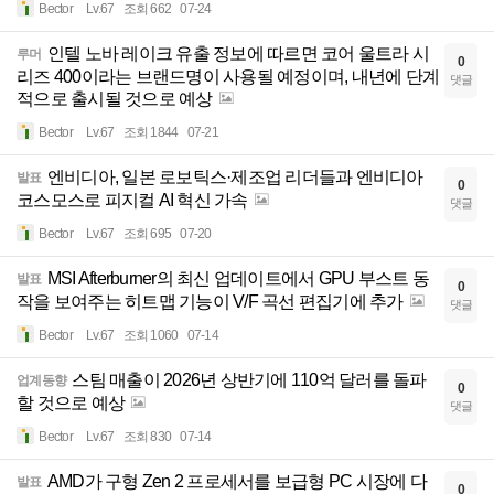
Bector
Lv.67
조회 662
07-24
인텔 노바 레이크 유출 정보에 따르면 코어 울트라 시
루머
0
리즈 400이라는 브랜드명이 사용될 예정이며, 내년에 단계
댓글
적으로 출시될 것으로 예상
Bector
Lv.67
조회 1844
07-21
엔비디아, 일본 로보틱스·제조업 리더들과 엔비디아
발표
0
코스모스로 피지컬 AI 혁신 가속
댓글
Bector
Lv.67
조회 695
07-20
MSI Afterburner의 최신 업데이트에서 GPU 부스트 동
발표
0
작을 보여주는 히트맵 기능이 V/F 곡선 편집기에 추가
댓글
Bector
Lv.67
조회 1060
07-14
스팀 매출이 2026년 상반기에 110억 달러를 돌파
업계동향
0
할 것으로 예상
댓글
Bector
Lv.67
조회 830
07-14
AMD가 구형 Zen 2 프로세서를 보급형 PC 시장에 다
발표
0