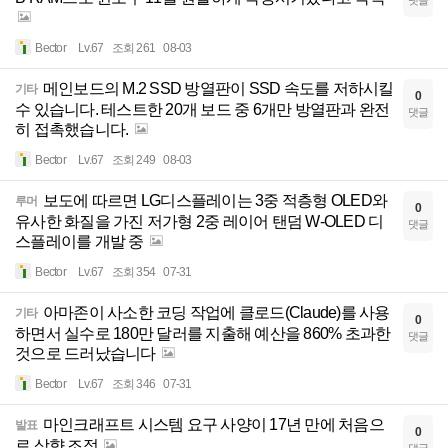
Bector
Lv.67
조회 261
08-03
메인보드의 M.2 SSD 방열판이 SSD 속도를 저하시킬
기타
0
수 있습니다. 테스트한 20개 보드 중 6개만 방열판과 완전
댓글
히 접촉했습니다.
Bector
Lv.67
조회 249
08-03
보도에 따르면 LG디스플레이는 3중 적층형 OLED와
루머
0
유사한 화질을 가진 저가형 2중 레이어 탠덤 W-OLED 디
댓글
스플레이를 개발 중
Bector
Lv.67
조회 354
07-31
아마존이 사소한 코딩 작업에 클로드(Claude)를 사용
기타
0
하면서 실수로 180만 달러를 지출해 예산을 860% 초과한
댓글
것으로 드러났습니다
Bector
Lv.67
조회 346
07-31
마인크래프트 시스템 요구 사양이 17년 만에 처음으
발표
0
로 상향 조정
댓글