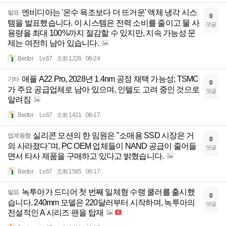
엔비디아는 '온수 욕조보다 더 뜨거운' 액체 냉각 시스
발표
0
템을 발표했습니다. 이 시스템은 전력 소비를 줄이고 물 사
댓글
용량을 최대 100%까지 절감할 수 있지만, 지속 가능성 문
제는 여전히 남아 있습니다.
Bector
Lv.67
조회 1226
06-24
애플 A22 Pro, 2028년 1.4nm 공정 채택 가능성; TSMC
기타
0
가 주요 공급업체로 남아 있으며, 인텔도 고려 중인 것으로
댓글
알려짐
Bector
Lv.67
조회 1421
06-17
실리콘 모션의 한 임원은 "소매용 SSD 시장은 거
업계동향
0
의 사라졌다"며, PC OEM 업체들이 NAND 공급이 줄어들
댓글
면서 타사 제품을 구매하고 있다고 밝혔습니다.
Bector
Lv.67
조회 1565
06-17
녹투아가 드디어 첫 번째 일체형 수랭 쿨러를 출시했
발표
0
습니다. 240mm 모델은 220달러부터 시작하며, 녹투아의
댓글
전설적인 A 시리즈 팬을 탑재