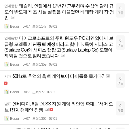
테슬라, 인텔에서 17년간 근무하며 수십억 달러 규
업계동향
0
모의 반도체 제조 시설 설립을 이끌었던 베테랑 게리 장 영
댓글
입
Bector
Lv.67
조회 1147
07-02
마이크로소프트의 주력 윈도우 PC 라인업에서 보
업계동향
0
급형 모델들이 단종될 예정이라고 합니다. 특히 서피스 고
댓글
(Surface Go)와 서피스 랩탑 고(Surface Laptop Go) 모델이
제외될 것으로 알려졌습니다
Bector
Lv.67
조회 1359
07-02
60Hz로 추억의 흑백 게임보이 타이틀을 즐기다?
기타
0
댓글
Bector
Lv.67
조회 977
07-02
엔비디아, 6월 DLSS 지원 게임 라인업 확대... ‘서머 오
발표
0
브 RTX’ 캠페인 진행
댓글
Bector
Lv.67
조회 1306
07-01