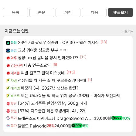
목록
본문
이전
다음
댓글보기
지금 뜨는 인벤
더보기+
[13]
26년 7월 팔로우 상승량 TOP 30 - 월간 치지직
잡담
그냥 귀여운 상교용 부부 ㅋㅋ
클립
[12]
공장: xx님 옴니움 장서 안하셨어요?
와우
[5]
대충 연구소요약
검은사막
[115]
씨발 컬프프 클릭 미스낫네
메이플
[1]
선생님들 차 시동 끌 때 꾸르륵소리나는데
차벤
메모리 3사, 2027년 생산분 완판?
해외겜
모든 요리/작물 책 획득 위치 공략 (36개) - 미식가 도전과제
비스트
[64%] 고기중독 한입삼겹살, 500g, 4개
핫딜
[67%] 지오클린 레몬 주방세제, 4L, 2개
핫딜
드래곤소드 어웨이크닝 DragonSword Awakening
33,000원
10%
특가
팰월드 Palworld
25%
24,000원
5%
특가