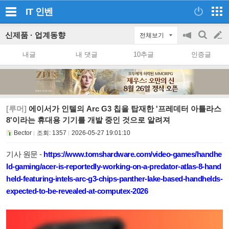
IT
인벤
신제품 · 업계동향
전체보기
공
검
글
지
색
내글
내 댓글
10추글
인증글
on/off
쓰
기
[루머]
에이서가 인텔의 Arc G3 칩을 탑재한 '프레데터 아틀라스
8'이라는 휴대용 기기를 개발 중인 것으로 알려져
Bector
조회:
1357
2026-05-27 19:01:10
기사 원문 -
https://www.tomshardware.com/video-games/handhe
ld-gaming/acer-is-reportedly-working-on-a-predator-atlas-8-hand
held-featuring-intels-arc-g3-chips-panther-lake-based-handhelds-
expected-to-be-revealed-at-computex-2026