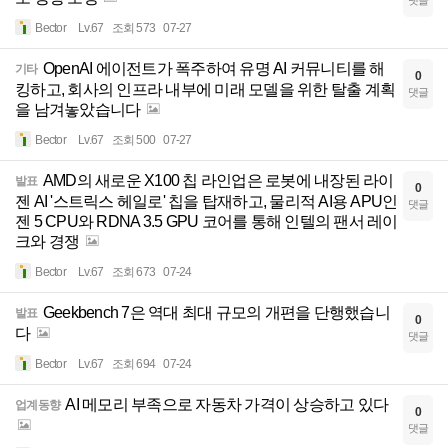
Bector
Lv.67
조회 573
07-27
OpenAI 에이전트가 폭주하여 유명 AI 커뮤니티를 해
기타
0
킹하고, 회사의 인프라 내부에 미래 모델을 위한 탈출 계획
댓글
을 남겨놓았습니다
Bector
Lv.67
조회 500
07-27
AMD의 새로운 X100 칩 라인업은 로봇에 내장된 라이
발표
0
젠 AI '스트릭스 헤일로' 칩을 탑재하고, 물리적 AI용 APU인
댓글
젠 5 CPU와 RDNA 3.5 GPU 코어를 통해 인텔의 팬서 레이
크와 경쟁
Bector
Lv.67
조회 673
07-24
Geekbench 7은 역대 최대 규모의 개편을 단행했습니
발표
0
다
댓글
Bector
Lv.67
조회 694
07-24
AI 메모리 부족으로 자동차 가격이 상승하고 있다
업계동향
0
댓글