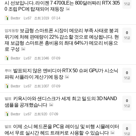
시 선보입니다. 라이젠 7 4700LE는 800달러짜리 RTX 305
댓글
0 조립 PC에 탑재되어 재등장
Bector
Lv.67
조회 1019
07-14
보급형 스마트폰 시장이 메모리 부족 사태로 붕괴
업계동향
0
위기에 처해 판매량이 22% 감소할 것으로 예상됩니다. 현
댓글
재 보급형 스마트폰 총비용의 최대 64%가 메모리 비용으
로 구성
Bector
Lv.67
조회 1046
07-09
발표되지 않은 엔비디아 RTX 50 슈퍼 GPU가 시소닉
루머
0
파워 서플라이 계산기에 등장
댓글
Bector
Lv.67
조회 1007
07-09
키옥시아와 샌디스크가 세계 최고 밀도의 3D NAND
발표
0
샘플을 공개했습니다
댓글
Bector
Lv.67
조회 920
07-09
이제 소니 헤드폰을 PC용 레이싱 및 비행 시뮬레이터
발표
0
에서 무료 실시간 헤드 트래커로 사용할 수 있습니다
댓글