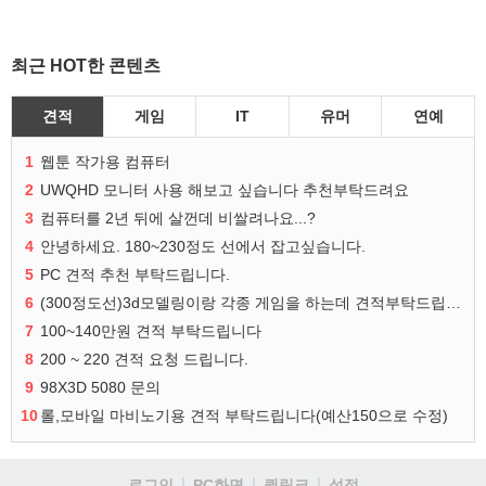
최근 HOT한 콘텐츠
견적
게임
IT
유머
연예
1
웹툰 작가용 컴퓨터
2
UWQHD 모니터 사용 해보고 싶습니다 추천부탁드려요
3
컴퓨터를 2년 뒤에 살껀데 비쌀려나요...?
4
안녕하세요. 180~230정도 선에서 잡고싶습니다.
5
PC 견적 추천 부탁드립니다.
6
(300정도선)3d모델링이랑 각종 게임을 하는데 견적부탁드립니다!300정도선
7
100~140만원 견적 부탁드립니다
8
200 ~ 220 견적 요청 드립니다.
9
98X3D 5080 문의
10
롤,모바일 마비노기용 견적 부탁드립니다(예산150으로 수정)
로그인
PC화면
퀵링크
설정