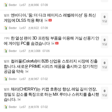
Bector
Lv.67
조회 866
07-09
엔비디아, ‘둠: 더 다크 에이지스 레벨레이션’ 등 최신
발표
0
게임에 DLSS 적용 확대
댓글
Bector
Lv.67
조회 822
07-09
한 열성 팬이 3D 프린팅 부품을 이용해 거실 선풍기 안
기타
0
에 게이밍 PC를 숨겼습니다
댓글
Bector
Lv.67
조회 1008
07-06
컬러풀(Colorful)이 B2B 산업용 스토리지 시장에 진출
발표
0
합니다. 새로운 PRIME 시리즈 제품을 출시하고 장기적인
댓글
공급을 약속
Bector
Lv.67
조회 967
07-02
체리(CHERRY)는 키캡 호환성 향상, 레일 길이 연장,
발표
0
정밀도 감소를 특징으로 하는 MX 루미나 스위치를 출시했
댓글
습니다.
Bector
Lv.67
조회 978
07-02