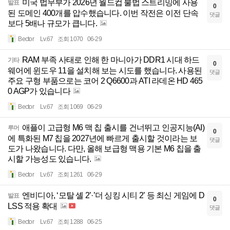
미국 법무부가 2026년 월드컵 불법 스트리밍에 사용
발표
0
된 도메인 400개를 압수했습니다. 이번 작전은 이전 단속
댓글
보다 5배나 규모가 큽니다.
Bector
Lv.67
조회 1070
06-29
RAM 부족 사태로 인해 한 마니아가 DDR1 시대 하드
기타
0
웨어에 윈도우 11을 설치해 보는 시도를 했습니다. 사용된
댓글
주요 구형 부품으로는 코어 2 Q6600과 ATI 라데온 HD 465
0 AGP가 있습니다
Bector
Lv.67
조회 1069
06-29
애플이 고급형 M6 맥 칩 출시를 건너뛰고 인공지능(AI)
루머
0
에 특화된 M7 칩을 2027년에 빠르게 출시할 것이라는 보
댓글
도가 나왔습니다. 다만, 올해 보급형 맥용 기본 M6 칩을 출
시할 가능성도 있습니다.
Bector
Lv.67
조회 1261
06-29
엔비디아, ‘모탈 셸 2’·’더 싱킹 시티 2’ 등 최신 게임에 D
발표
0
LSS 적용 확대
댓글
Bector
Lv.67
조회 1288
06-25