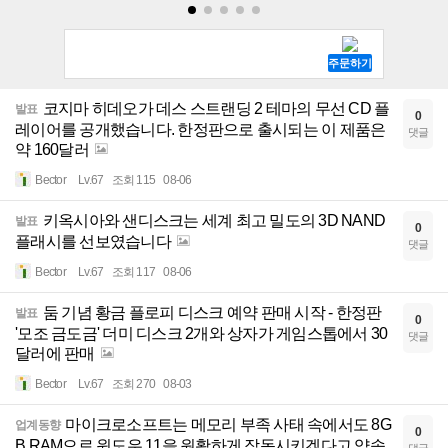
코지마 히데오가 데스 스트랜딩 2 테마의 무선 CD 플
발표
0
레이어를 공개했습니다. 한정판으로 출시되는 이 제품은
댓글
약 160달러
Bector
Lv.67
조회 115
08-06
키옥시아와 샌디스크는 세계 최고 밀도의 3D NAND
발표
0
플래시를 선보였습니다
댓글
Bector
Lv.67
조회 117
08-06
둠 기념 황금 플로피 디스크 예약 판매 시작 - 한정판
발표
0
'모조 금도금' 더미 디스크 2개와 상자가 게임스톱에서 30
댓글
달러에 판매
Bector
Lv.67
조회 270
08-03
마이크로소프트는 메모리 부족 사태 속에서도 8G
업계동향
0
B RAM으로 윈도우 11을 원활하게 작동시키겠다고 약속
댓글