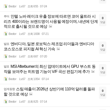
Bector
Lv.67
조회 655
07-24
인텔 노바 레이크 유출 정보에 따르면 코어 울트라 시
루머
0
리즈 400이라는 브랜드명이 사용될 예정이며, 내년에 단계
댓글
적으로 출시될 것으로 예상
Bector
Lv.67
조회 1838
07-21
엔비디아, 일본 로보틱스·제조업 리더들과 엔비디아
발표
0
코스모스로 피지컬 AI 혁신 가속
댓글
Bector
Lv.67
조회 687
07-20
MSI Afterburner의 최신 업데이트에서 GPU 부스트 동
발표
0
작을 보여주는 히트맵 기능이 V/F 곡선 편집기에 추가
댓글
Bector
Lv.67
조회 1054
07-14
스팀 매출이 2026년 상반기에 110억 달러를 돌파
업계동향
0
할 것으로 예상
댓글
Bector
Lv.67
조회 825
07-14