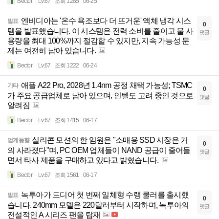
Bector
Lv.67
조회 1285
06-25
엔비디아는 '온수 욕조보다 더 뜨거운' 액체 냉각 시스
발표
0
템을 발표했습니다. 이 시스템은 전력 소비를 줄이고 물 사
댓글
용량을 최대 100%까지 절감할 수 있지만, 지속 가능성 문
제는 여전히 남아 있습니다.
Bector
Lv.67
조회 1222
06-24
애플 A22 Pro, 2028년 1.4nm 공정 채택 가능성; TSMC
기타
0
가 주요 공급업체로 남아 있으며, 인텔도 고려 중인 것으로
댓글
알려짐
Bector
Lv.67
조회 1415
06-17
실리콘 모션의 한 임원은 "소매용 SSD 시장은 거
업계동향
0
의 사라졌다"며, PC OEM 업체들이 NAND 공급이 줄어들
댓글
면서 타사 제품을 구매하고 있다고 밝혔습니다.
Bector
Lv.67
조회 1561
06-17
녹투아가 드디어 첫 번째 일체형 수랭 쿨러를 출시했
발표
0
습니다. 240mm 모델은 220달러부터 시작하며, 녹투아의
댓글
전설적인 A 시리즈 팬을 탑재