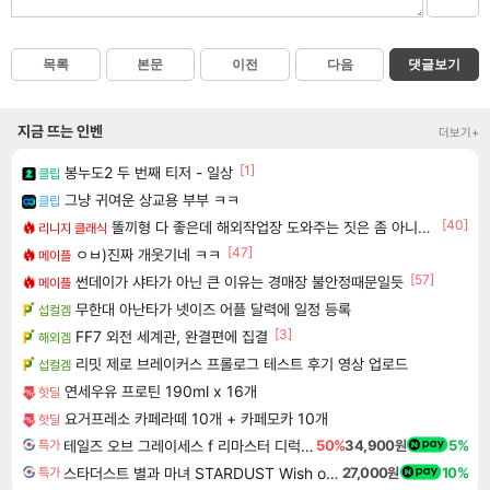
목록
본문
이전
다음
댓글보기
지금 뜨는 인벤
더보기+
[1]
봉누도2 두 번째 티저 - 일상
클립
그냥 귀여운 상교용 부부 ㅋㅋ
클립
[40]
똘끼형 다 좋은데 해외작업장 도와주는 짓은 좀 아니지않냐?
리니지 클래식
[47]
ㅇㅂ)진짜 개웃기네 ㅋㅋ
메이플
[57]
썬데이가 샤타가 아닌 큰 이유는 경매장 불안정때문일듯
메이플
무한대 아난타가 넷이즈 어플 달력에 일정 등록
섭컬겜
[3]
FF7 외전 세계관, 완결편에 집결
해외겜
리밋 제로 브레이커스 프롤로그 테스트 후기 영상 업로드
섭컬겜
연세우유 프로틴 190ml x 16개
핫딜
요거프레소 카페라떼 10개 + 카페모카 10개
핫딜
테일즈 오브 그레이세스 f 리마스터 디럭스 에디션 Tales of Graces f Remastered Deluxe Edition
50%
34,900원
5%
특가
스타더스트 별과 마녀 STARDUST Wish of Witch
27,000원
10%
특가