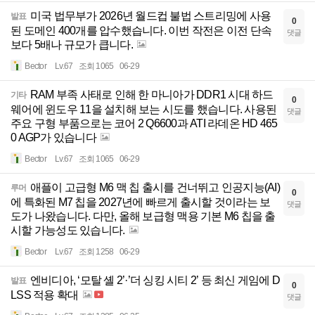
미국 법무부가 2026년 월드컵 불법 스트리밍에 사용
발표
0
된 도메인 400개를 압수했습니다. 이번 작전은 이전 단속
댓글
보다 5배나 규모가 큽니다.
Bector
Lv.67
조회 1065
06-29
RAM 부족 사태로 인해 한 마니아가 DDR1 시대 하드
기타
0
웨어에 윈도우 11을 설치해 보는 시도를 했습니다. 사용된
댓글
주요 구형 부품으로는 코어 2 Q6600과 ATI 라데온 HD 465
0 AGP가 있습니다
Bector
Lv.67
조회 1065
06-29
애플이 고급형 M6 맥 칩 출시를 건너뛰고 인공지능(AI)
루머
0
에 특화된 M7 칩을 2027년에 빠르게 출시할 것이라는 보
댓글
도가 나왔습니다. 다만, 올해 보급형 맥용 기본 M6 칩을 출
시할 가능성도 있습니다.
Bector
Lv.67
조회 1258
06-29
엔비디아, ‘모탈 셸 2’·’더 싱킹 시티 2’ 등 최신 게임에 D
발표
0
LSS 적용 확대
댓글