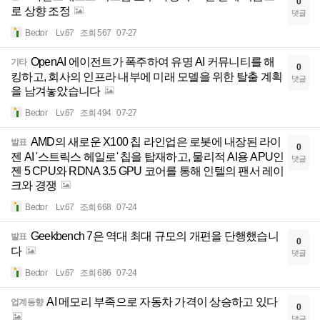
0
로 상향 조정
댓글
Bector
Lv.67
조회 567
07-27
OpenAI 에이전트가 폭주하여 유명 AI 커뮤니티를 해
기타
0
킹하고, 회사의 인프라 내부에 미래 모델을 위한 탈출 계획
댓글
을 남겨놓았습니다
Bector
Lv.67
조회 494
07-27
AMD의 새로운 X100 칩 라인업은 로봇에 내장된 라이
발표
0
젠 AI '스트릭스 헤일로' 칩을 탑재하고, 물리적 AI용 APU인
댓글
젠 5 CPU와 RDNA 3.5 GPU 코어를 통해 인텔의 팬서 레이
크와 경쟁
Bector
Lv.67
조회 668
07-24
Geekbench 7은 역대 최대 규모의 개편을 단행했습니
발표
0
다
댓글
Bector
Lv.67
조회 686
07-24
AI 메모리 부족으로 자동차 가격이 상승하고 있다
업계동향
0
댓글