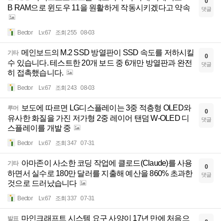
0
B RAM으로 윈도우 11을 원활하게 작동시키겠다고 약속
댓글
Bector
Lv.67
조회 255
08-03
메인보드의 M.2 SSD 방열판이 SSD 속도를 저하시킬
기타
0
수 있습니다. 테스트한 20개 보드 중 6개만 방열판과 완전
댓글
히 접촉했습니다.
Bector
Lv.67
조회 243
08-03
보도에 따르면 LG디스플레이는 3중 적층형 OLED와
루머
0
유사한 화질을 가진 저가형 2중 레이어 탠덤 W-OLED 디
댓글
스플레이를 개발 중
Bector
Lv.67
조회 347
07-31
아마존이 사소한 코딩 작업에 클로드(Claude)를 사용
기타
0
하면서 실수로 180만 달러를 지출해 예산을 860% 초과한
댓글
것으로 드러났습니다
Bector
Lv.67
조회 337
07-31
마인크래프트 시스템 요구 사양이 17년 만에 처음으
발표