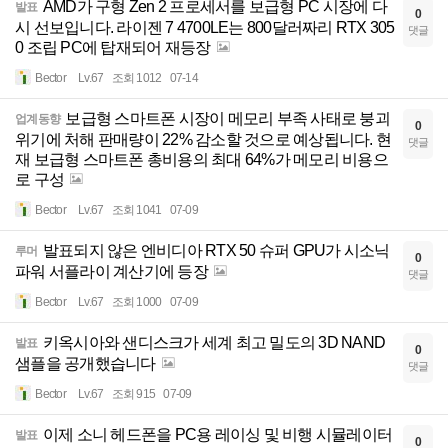
AMD가 구형 Zen 2 프로세서를 보급형 PC 시장에 다
발표
0
시 선보입니다. 라이젠 7 4700LE는 800달러짜리 RTX 305
댓글
0 조립 PC에 탑재되어 재등장
Bector
Lv.67
조회 1012
07-14
보급형 스마트폰 시장이 메모리 부족 사태로 붕괴
업계동향
0
위기에 처해 판매량이 22% 감소할 것으로 예상됩니다. 현
댓글
재 보급형 스마트폰 총비용의 최대 64%가 메모리 비용으
로 구성
Bector
Lv.67
조회 1041
07-09
발표되지 않은 엔비디아 RTX 50 슈퍼 GPU가 시소닉
루머
0
파워 서플라이 계산기에 등장
댓글
Bector
Lv.67
조회 1000
07-09
키옥시아와 샌디스크가 세계 최고 밀도의 3D NAND
발표
0
샘플을 공개했습니다
댓글
Bector
Lv.67
조회 915
07-09
이제 소니 헤드폰을 PC용 레이싱 및 비행 시뮬레이터
발표
0