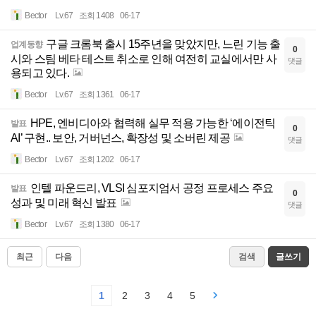
Bector
Lv.67
조회 1408
06-17
구글 크롬북 출시 15주년을 맞았지만, 느린 기능 출
업계동향
0
시와 스팀 베타 테스트 취소로 인해 여전히 교실에서만 사
댓글
용되고 있다.
Bector
Lv.67
조회 1361
06-17
HPE, 엔비디아와 협력해 실무 적용 가능한 ‘에이전틱
발표
0
AI’ 구현.. 보안, 거버넌스, 확장성 및 소버린 제공
댓글
Bector
Lv.67
조회 1202
06-17
인텔 파운드리, VLSI 심포지엄서 공정 프로세스 주요
발표
0
성과 및 미래 혁신 발표
댓글
Bector
Lv.67
조회 1380
06-17
최근
다음
검색
글쓰기
1
2
3
4
5