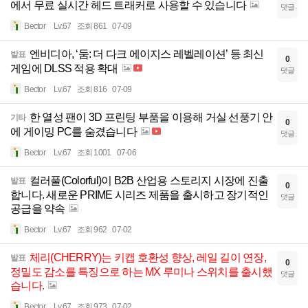
에서 무료 실시간 헤드 트래커로 사용할 수 있습니다
댓글
Bector
Lv.67
조회 861
07-09
엔비디아, ‘둠: 더 다크 에이지스 레벨레이션’ 등 최신
발표
0
게임에 DLSS 적용 확대
댓글
Bector
Lv.67
조회 816
07-09
한 열성 팬이 3D 프린팅 부품을 이용해 거실 선풍기 안
기타
0
에 게이밍 PC를 숨겼습니다
댓글
Bector
Lv.67
조회 1001
07-06
컬러풀(Colorful)이 B2B 산업용 스토리지 시장에 진출
발표
0
합니다. 새로운 PRIME 시리즈 제품을 출시하고 장기적인
댓글
공급을 약속
Bector
Lv.67
조회 962
07-02
체리(CHERRY)는 키캡 호환성 향상, 레일 길이 연장,
발표
0
정밀도 감소를 특징으로 하는 MX 루미나 스위치를 출시했
댓글
습니다.
Bector
Lv.67
조회 973
07-02