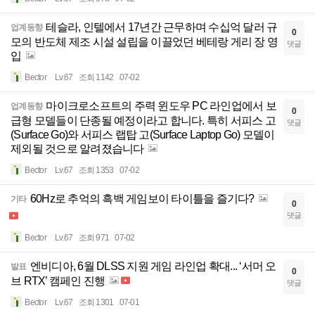
테슬라, 인텔에서 17년간 근무하며 수십억 달러 규
업계동향
0
모의 반도체 제조 시설 설립을 이끌었던 베테랑 게리 장 영
댓글
입
Bector
Lv.67
조회 1142
07-02
마이크로소프트의 주력 윈도우 PC 라인업에서 보
업계동향
0
급형 모델들이 단종될 예정이라고 합니다. 특히 서피스 고
댓글
(Surface Go)와 서피스 랩탑 고(Surface Laptop Go) 모델이
제외될 것으로 알려졌습니다
Bector
Lv.67
조회 1353
07-02
60Hz로 추억의 흑백 게임보이 타이틀을 즐기다?
기타
0
댓글
Bector
Lv.67
조회 971
07-02
엔비디아, 6월 DLSS 지원 게임 라인업 확대... ‘서머 오
발표
0
브 RTX’ 캠페인 진행
댓글
Bector
Lv.67
조회 1301
07-01