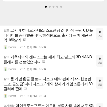
코지마 히데오가 데스 스트랜딩 2 테마의 무선 CD 플
발표
0
레이어를 공개했습니다. 한정판으로 출시되는 이 제품은
댓글
약 160달러
Bector
Lv.67
조회 107
08-06
키옥시아와 샌디스크는 세계 최고 밀도의 3D NAND
발표
0
플래시를 선보였습니다
댓글
Bector
Lv.67
조회 109
08-06
둠 기념 황금 플로피 디스크 예약 판매 시작 - 한정판
발표
0
'모조 금도금' 더미 디스크 2개와 상자가 게임스톱에서 30
댓글
달러에 판매
Bector
Lv.67
조회 264
08-03
마이크로소프트는 메모리 부족 사태 속에서도 8G
업계동향