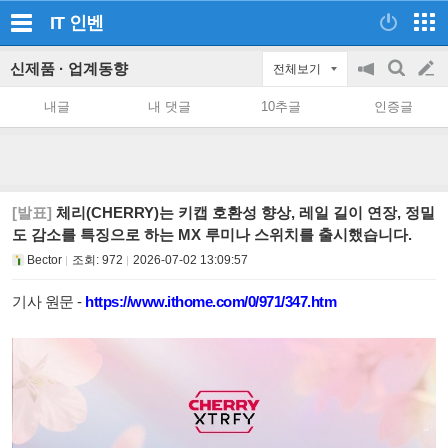
IT
인벤
신제품 · 업계동향
전체보기
공
검
글
지
색
내글
내 댓글
10추글
인증글
on/off
쓰
기
[발표]
체리(CHERRY)는 키캡 호환성 향상, 레일 길이 연장, 정밀
도 감소를 특징으로 하는 MX 루미나 스위치를 출시했습니다.
Bector
조회:
972
2026-07-02 13:09:57
기사 원문 -
https://www.ithome.com/0/971/347.htm