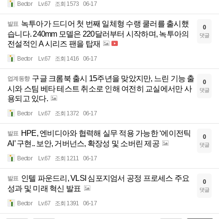
Bector
Lv.67
조회 1573
06-17
녹투아가 드디어 첫 번째 일체형 수랭 쿨러를 출시했
발표
0
습니다. 240mm 모델은 220달러부터 시작하며, 녹투아의
댓글
전설적인 A 시리즈 팬을 탑재
Bector
Lv.67
조회 1416
06-17
구글 크롬북 출시 15주년을 맞았지만, 느린 기능 출
업계동향
0
시와 스팀 베타 테스트 취소로 인해 여전히 교실에서만 사
댓글
용되고 있다.
Bector
Lv.67
조회 1372
06-17
HPE, 엔비디아와 협력해 실무 적용 가능한 ‘에이전틱
발표
0
AI’ 구현.. 보안, 거버넌스, 확장성 및 소버린 제공
댓글
Bector
Lv.67
조회 1211
06-17
인텔 파운드리, VLSI 심포지엄서 공정 프로세스 주요
발표
0
성과 및 미래 혁신 발표
댓글
Bector
Lv.67
조회 1391
06-17