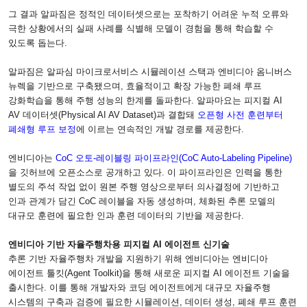
그 결과 알파짐은 정적인 데이터셋으로는 포착하기 어려운 누적 오류와
극한 상황에서의 실패 사례를 식별해 모델이 경험을 통해 학습할 수
있도록 돕는다
.
알파짐은 알파심 마이크로서비스 시뮬레이션 스택과 엔비디아 옴니버스
뉴렉을 기반으로 구축됐으며
,
효율적이고 확장 가능한 폐쇄 루프
강화학습을 통해 주행 성능의 한계를 돌파한다
.
알파마요는 피지컬
AI
AV
데이터셋
(Physical AI AV Dataset)
과 결합돼
오픈형 사전 훈련부터
폐쇄형 루프 보정
에 이르는 연속적인 개발 경로를 제공한다
.
엔비디아는
CoC
오토
-
레이블링 파이프라인
(CoC Auto-Labeling Pipeline)
을 깃허브에 오픈소스로 공개하고 있다
.
이 파이프라인은 인력을 통한
별도의 주석 작업 없이 원본 주행 영상으로부터 의사결정에 기반하고
인과 관계가 담긴
CoC
레이블을 자동 생성하며
,
체화된 추론 모델의
대규모 훈련에 필요한 인과 훈련 데이터의 기반을 제공한다
.
엔비디아 기반 자율주행차용 피지컬
AI
에이전트 신기술
추론 기반 자율주행차 개발을 지원하기 위해 엔비디아는 엔비디아
에이전트 툴킷
(Agent Toolkit)
을 통해 새로운 피지컬
AI
에이전트 기술을
출시한다
.
이를 통해 개발자와 코딩 에이전트에게 대규모 자율주행
시스템의 구축과 검증에 필요한 시뮬레이션
,
데이터 생성
,
폐쇄 루프 훈련