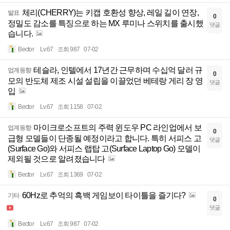
체리(CHERRY)는 키캡 호환성 향상, 레일 길이 연장,
발표
0
정밀도 감소를 특징으로 하는 MX 루미나 스위치를 출시했
댓글
습니다.
Bector
Lv.67
조회 987
07-02
테슬라, 인텔에서 17년간 근무하며 수십억 달러 규
업계동향
0
모의 반도체 제조 시설 설립을 이끌었던 베테랑 게리 장 영
댓글
입
Bector
Lv.67
조회 1158
07-02
마이크로소프트의 주력 윈도우 PC 라인업에서 보
업계동향
0
급형 모델들이 단종될 예정이라고 합니다. 특히 서피스 고
댓글
(Surface Go)와 서피스 랩탑 고(Surface Laptop Go) 모델이
제외될 것으로 알려졌습니다
Bector
Lv.67
조회 1369
07-02
60Hz로 추억의 흑백 게임보이 타이틀을 즐기다?
기타
0
댓글
Bector
Lv.67
조회 987
07-02