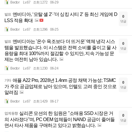
Bector
Lv.67
조회 1272
06-29
엔비디아, ‘모탈 셸 2’·’더 싱킹 시티 2’ 등 최신 게임에 D
발표
0
LSS 적용 확대
댓글
Bector
Lv.67
조회 1296
06-25
엔비디아는 '온수 욕조보다 더 뜨거운' 액체 냉각 시스
발표
0
템을 발표했습니다. 이 시스템은 전력 소비를 줄이고 물 사
댓글
용량을 최대 100%까지 절감할 수 있지만, 지속 가능성 문
제는 여전히 남아 있습니다.
Bector
Lv.67
조회 1230
06-24
애플 A22 Pro, 2028년 1.4nm 공정 채택 가능성; TSMC
기타
0
가 주요 공급업체로 남아 있으며, 인텔도 고려 중인 것으로
댓글
알려짐
Bector
Lv.67
조회 1429
06-17
실리콘 모션의 한 임원은 "소매용 SSD 시장은 거
업계동향
0
의 사라졌다"며, PC OEM 업체들이 NAND 공급이 줄어들
댓글
면서 타사 제품을 구매하고 있다고 밝혔습니다.