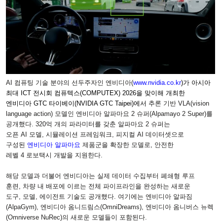
AI
컴퓨팅 기술 분야의 선두주자인 엔비디아
(
www.nvidia.co.kr
)
가 아시아
최대
ICT
전시회 컴퓨텍스
(COMPUTEX) 2026
을 맞이해 개최한
엔비디아
GTC
타이베이
(NVIDIA GTC Taipei)
에서
추론 기반
VLA(vision
language action)
모델인 엔비디아 알파마요
2
슈퍼
(Alpamayo 2 Super)
를
공개했다
. 320
억 개의 파라미터를 갖춘 알파마요
2
슈퍼는
오픈
AI
모델
,
시뮬레이션 프레임워크
,
피지컬
AI
데이터셋으로
구성된
엔비디아 알파마요
제품군을 확장한 모델로
,
안전한
레벨
4
로보택시 개발을 지원한다
.
해당 모델과 더불어 엔비디아는 실제 데이터 수집부터 폐쇄형 루프
훈련
,
차량 내 배포에 이르는 전체 파이프라인을 완성하는 새로운
도구
,
모델
,
에이전트 기술도 공개했다
.
여기에는 엔비디아 알파짐
(AlpaGym),
엔비디아 옴니드림스
(OmniDreams),
엔비디아 옴니버스 뉴렉
(Omniverse NuRec)
의 새로운 모델들이 포함된다
.