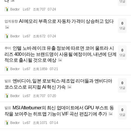
다
댓글
Bector
Lv.67
조회 707
07-24
AI 메모리 부족으로 자동차 가격이 상승하고 있다
업계동향
0
댓글
Bector
Lv.67
조회 672
07-24
인텔 노바 레이크 유출 정보에 따르면 코어 울트라 시
루머
0
리즈 400이라는 브랜드명이 사용될 예정이며, 내년에 단계
댓글
적으로 출시될 것으로 예상
Bector
Lv.67
조회 1859
07-21
엔비디아, 일본 로보틱스·제조업 리더들과 엔비디아
발표
0
코스모스로 피지컬 AI 혁신 가속
댓글
Bector
Lv.67
조회 707
07-20
MSI Afterburner의 최신 업데이트에서 GPU 부스트 동
발표
0
작을 보여주는 히트맵 기능이 V/F 곡선 편집기에 추가
댓글
Bector
Lv.67
조회 1071
07-14