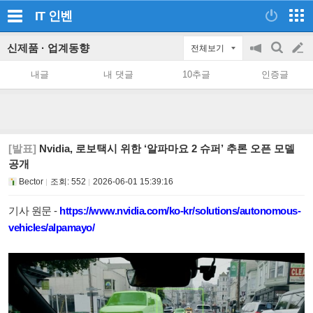
IT
인벤
신제품 · 업계동향
전체보기
공
검
글
지
색
내글
내 댓글
10추글
인증글
on/off
쓰
기
[발표]
Nvidia, 로보택시 위한 ‘알파마요 2 슈퍼’ 추론 오픈 모델
공개
Bector
조회:
552
2026-06-01 15:39:16
기사 원문 -
https://www.nvidia.com/ko-kr/solutions/autonomous-
vehicles/alpamayo/