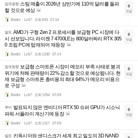
스팀 매출이 2026년 상반기에 110억 달러를 돌파
업계동향
0
할 것으로 예상
댓글
Bector
Lv.67
조회 843
07-14
AMD가 구형 Zen 2 프로세서를 보급형 PC 시장에 다
발표
0
시 선보입니다. 라이젠 7 4700LE는 800달러짜리 RTX 305
댓글
0 조립 PC에 탑재되어 재등장
Bector
Lv.67
조회 1030
07-14
보급형 스마트폰 시장이 메모리 부족 사태로 붕괴
업계동향
0
위기에 처해 판매량이 22% 감소할 것으로 예상됩니다. 현
댓글
재 보급형 스마트폰 총비용의 최대 64%가 메모리 비용으
로 구성
Bector
Lv.67
조회 1054
07-09
발표되지 않은 엔비디아 RTX 50 슈퍼 GPU가 시소닉
루머
0
파워 서플라이 계산기에 등장
댓글
Bector
Lv.67
조회 1017
07-09
키옥시아와 샌디스크가 세계 최고 밀도의 3D NAND
발표