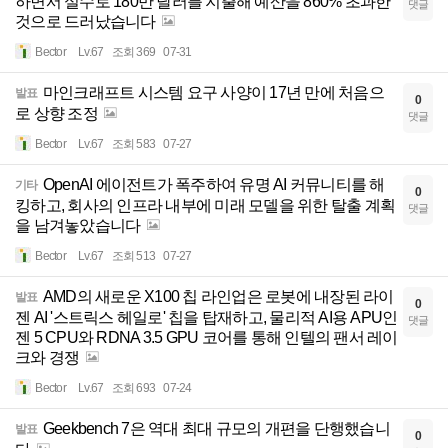
하면서 실수로 180만 달러를 지출해 예산을 860% 초과한
댓글
것으로 드러났습니다
Bector
Lv.67
조회 369
07-31
마인크래프트 시스템 요구 사양이 17년 만에 처음으
발표
0
로 상향 조정
댓글
Bector
Lv.67
조회 583
07-27
OpenAI 에이전트가 폭주하여 유명 AI 커뮤니티를 해
기타
0
킹하고, 회사의 인프라 내부에 미래 모델을 위한 탈출 계획
댓글
을 남겨놓았습니다
Bector
Lv.67
조회 513
07-27
AMD의 새로운 X100 칩 라인업은 로봇에 내장된 라이
발표
0
젠 AI '스트릭스 헤일로' 칩을 탑재하고, 물리적 AI용 APU인
댓글
젠 5 CPU와 RDNA 3.5 GPU 코어를 통해 인텔의 팬서 레이
크와 경쟁
Bector
Lv.67
조회 693
07-24
Geekbench 7은 역대 최대 규모의 개편을 단행했습니
발표
0