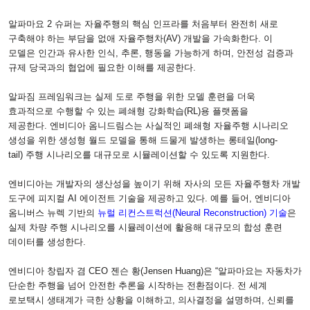
알파마요
2
슈퍼는 자율주행의 핵심 인프라를 처음부터 완전히 새로
구축해야 하는 부담을 없애 자율주행차
(AV)
개발을 가속화한다
.
이
모델은 인간과 유사한 인식
,
추론
,
행동을 가능하게 하며
,
안전성 검증과
규제 당국과의 협업에 필요한 이해를 제공한다
.
알파짐 프레임워크는 실제 도로 주행을 위한 모델 훈련을 더욱
효과적으로 수행할 수 있는 폐쇄형 강화학습
(RL)
용 플랫폼을
제공한다
.
엔비디아 옴니드림스는 사실적인 폐쇄형 자율주행 시나리오
생성을 위한 생성형 월드 모델을 통해 드물게 발생하는 롱테일
(long-
tail)
주행 시나리오를 대규모로 시뮬레이션할 수 있도록 지원한다
.
엔비디아는 개발자의 생산성을 높이기 위해 자사의 모든 자율주행차 개발
도구에 피지컬
AI
에이전트 기술을 제공하고 있다
.
예를 들어
,
엔비디아
옴니버스 뉴렉 기반의
뉴럴 리컨스트럭션
(Neural Reconstruction)
기술
은
실제 차량 주행 시나리오를 시뮬레이션에 활용해 대규모의 합성 훈련
데이터를 생성한다
.
엔비디아 창립자 겸
CEO
젠슨 황
(Jensen Huang)
은 “알파마요는 자동차가
단순한 주행을 넘어 안전한 추론을 시작하는 전환점이다
.
전 세계
로보택시 생태계가 극한 상황을 이해하고
,
의사결정을 설명하며
,
신뢰를