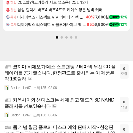
20%할인!코카콜라 제로 업소용1.25L 12개
핫딜
삼성 갤럭시 버즈4 버즈4프로 케이스 양은 냄비 커버
핫딜
디제이맥스 리스펙트 V V 리버티 4 팩 DJMAX RESPECT V V Liberty 4 Pack DLC
40%
17,880원
12%
특가
디제이맥스 리스펙트 V 블루아카이브 팩 DJMAX RESPECT V Blue Archive Pack DLC
65%
6,930원
12%
특가
코지마 히데오가 데스 스트랜딩 2 테마의 무선 CD 플
발표
0
레이어를 공개했습니다. 한정판으로 출시되는 이 제품은
댓글
약 160달러
Bector
Lv.67
조회 135
08-06
키옥시아와 샌디스크는 세계 최고 밀도의 3D NAND
발표
0
플래시를 선보였습니다
댓글
Bector
Lv.67
조회 138
08-06
둠 기념 황금 플로피 디스크 예약 판매 시작 - 한정판
발표
0