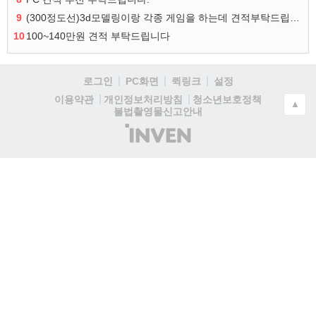
9
(300정도선)3d모델링이랑 각종 게임을 하는데 견적부탁드립니다!300정도선
10
100~140만원 견적 부탁드립니다
로그인
PC화면
퀵링크
설정
청소년보호정책
이용약관
개인정보처리방침
▲
불법촬영물신고안내
(주)
인
벤