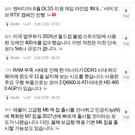
엔비디아, 6월 DLSS 지원 게임 라인업 확대... ‘서머 오
발표
0
브 RTX’ 캠페인 진행
댓글
Bector
Lv.67
조회 1313
07-01
미국 법무부가 2026년 월드컵 불법 스트리밍에 사용
발표
0
된 도메인 400개를 압수했습니다. 이번 작전은 이전 단속
댓글
보다 5배나 규모가 큽니다.
Bector
Lv.67
조회 1076
06-29
RAM 부족 사태로 인해 한 마니아가 DDR1 시대 하드
기타
0
웨어에 윈도우 11을 설치해 보는 시도를 했습니다. 사용된
댓글
주요 구형 부품으로는 코어 2 Q6600과 ATI 라데온 HD 465
0 AGP가 있습니다
Bector
Lv.67
조회 1078
06-29
애플이 고급형 M6 맥 칩 출시를 건너뛰고 인공지능(AI)
루머
0
에 특화된 M7 칩을 2027년에 빠르게 출시할 것이라는 보
댓글
도가 나왔습니다. 다만, 올해 보급형 맥용 기본 M6 칩을 출
시할 가능성도 있습니다.