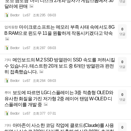
'모조 금도금' 더미 디스크 2개와 상자가 게임스톱에서 30
댓글
달러에 판매
Bector
Lv.67
조회 295
08-03
마이크로소프트는 메모리 부족 사태 속에서도 8G
업계동향
0
B RAM으로 윈도우 11을 원활하게 작동시키겠다고 약속
댓글
Bector
Lv.67
조회 287
08-03
메인보드의 M.2 SSD 방열판이 SSD 속도를 저하시킬
기타
0
수 있습니다. 테스트한 20개 보드 중 6개만 방열판과 완전
댓글
히 접촉했습니다.
Bector
Lv.67
조회 264
08-03
보도에 따르면 LG디스플레이는 3중 적층형 OLED와
루머
0
유사한 화질을 가진 저가형 2중 레이어 탠덤 W-OLED 디
댓글
스플레이를 개발 중
Bector
Lv.67
조회 377
07-31
아마존이 사소한 코딩 작업에 클로드(Claude)를 사용
기타
0