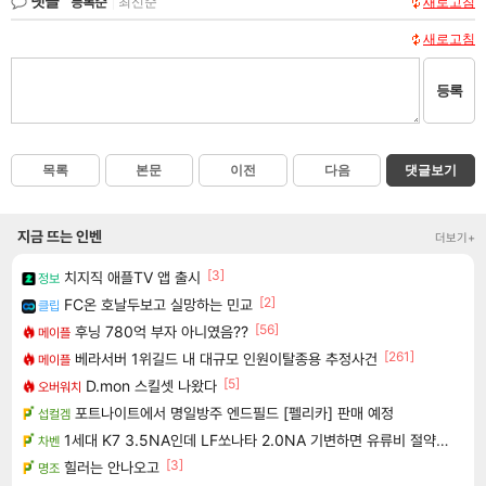
댓글
등록순
|
최신순
새로고침
새로고침
등록
목록
본문
이전
다음
댓글보기
지금 뜨는 인벤
더보기+
[3]
치지직 애플TV 앱 출시
정보
[2]
FC온 호날두보고 실망하는 민교
클립
[56]
후닝 780억 부자 아니였음??
메이플
[261]
베라서버 1위길드 내 대규모 인원이탈종용 추정사건
메이플
[5]
D.mon 스킬셋 나왔다
오버워치
포트나이트에서 명일방주 엔드필드 [펠리카] 판매 예정
섭컬겜
1세대 K7 3.5NA인데 LF쏘나타 2.0NA 기변하면 유류비 절약이 얼마나 될까요..?
차벤
[3]
힐러는 안나오고
명조