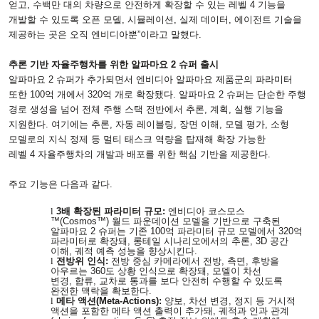
얻고
,
수백만 대의 차량으로 안전하게 확장할 수 있는 레벨
4
기능을
개발할 수 있도록 오픈 모델
,
시뮬레이션
,
실제 데이터
,
에이전트 기술을
제공하는 곳은 오직 엔비디아뿐”이라고 말했다
.
추론 기반 자율주행차를 위한 알파마요
2
슈퍼 출시
알파마요
2
슈퍼가 추가되면서 엔비디아 알파마요 제품군의 파라미터
또한
100
억 개에서
320
억 개로 확장됐다
.
알파마요
2
슈퍼는 단순한 주행
경로 생성을 넘어 전체 주행 스택 전반에서 추론
,
계획
,
실행 기능을
지원한다
.
여기에는 추론
,
자동 레이블링
,
장면 이해
,
모델 평가
,
소형
모델로의 지식 정제 등 멀티 태스크 역량을 탑재해 확장 가능한
레벨
4
자율주행차의 개발과 배포를 위한 핵심 기반을 제공한다
.
주요 기능은 다음과 같다
.
l
3
배 확장된 파라미터 규모
:
엔비디아 코스모스
™
(Cosmos
™
)
월드 파운데이션 모델을 기반으로 구축된
알파마요
2
슈퍼는 기존
100
억 파라미터 규모 모델에서
320
억
파라미터로 확장돼
,
롱테일 시나리오에서의 추론
, 3D
공간
이해
,
궤적 예측 성능을 향상시킨다
.
l
전방위 인식
:
전방 중심 카메라에서 전방
,
측면
,
후방을
아우르는
360
도 상황 인식으로 확장돼
,
모델이 차선
변경
,
합류
,
교차로 통과를 보다 안전히 수행할 수 있도록
완전한 맥락을 확보한다
.
l
메타 액션
(Meta-Actions):
양보
,
차선 변경
,
정지 등 거시적
액션을 포함한 메타 액션 출력이 추가돼
,
궤적과 인과 관계