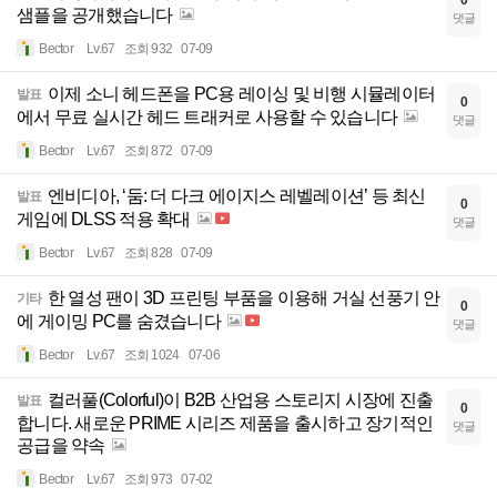
0
샘플을 공개했습니다
댓글
Bector
Lv.67
조회 932
07-09
이제 소니 헤드폰을 PC용 레이싱 및 비행 시뮬레이터
발표
0
에서 무료 실시간 헤드 트래커로 사용할 수 있습니다
댓글
Bector
Lv.67
조회 872
07-09
엔비디아, ‘둠: 더 다크 에이지스 레벨레이션’ 등 최신
발표
0
게임에 DLSS 적용 확대
댓글
Bector
Lv.67
조회 828
07-09
한 열성 팬이 3D 프린팅 부품을 이용해 거실 선풍기 안
기타
0
에 게이밍 PC를 숨겼습니다
댓글
Bector
Lv.67
조회 1024
07-06
컬러풀(Colorful)이 B2B 산업용 스토리지 시장에 진출
발표
0
합니다. 새로운 PRIME 시리즈 제품을 출시하고 장기적인
댓글
공급을 약속
Bector
Lv.67
조회 973
07-02