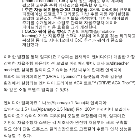
(chain-of-causation, CoC)
추적 정보 외에도 후속 계획에
필요한 고수준 주행 의사결정을 예측할 수 있다
.
l
추론 자동 레이블링과
2D
그라운딩
:
320
억 파라미터 규모의
파운데이션 모델로
2D
그라운딩 기반 추론 자동 레이블링을
도입해 고품질의 추론 레이블을 생성하며
,
데이터 레이블링
주기를 수개월에서 수일로 단축해 자율주행차 데이터
파이프라인의 비용 효율을 크게 개선한다
.
l
CoC
와 궤적 품질 향상
:
기존의 모방학습
(imitation-
learning)
기반 자율주행 스택이 처리에 어려움을 겪는 희귀하고
복잡한 롱테일 시나리오에서
CoC
추적과 궤적의 품질을
개선했다
.
이러한 발전을 통해 알파마요
2
슈퍼는 현재까지 엔비디아가 개발한 가장
강력한 자율주행 파운데이션 모델로 자리매김했다
.
교사 모델
(teacher
model)
로 설계된 알파마요
2
슈퍼는 차량 내부에 탑재된 엔비디아
드라이브 하이페리온™
(DRIVE Hyperion
™
)
플랫폼의 가속 컴퓨팅
환경에서 실행되는 엔비디아 드라이브
AGX
토르™
(DRIVE AGX Thor
™
)
와 같은 소형 모델로 압축될 수 있다
.
엔비디아 알파마요
1
나노
(Alpamayo 1 Nano)
와 엔비디아
알파마요
1.5
나노
(Alpamayo 1.5 Nano)
등의
100
억 파라미터 모델에서
알파마요
2
슈퍼의
320
억 파라미터 모델로 확장됨에 따라
,
알파마요
기반의 자율주행차 스택은 각 제조사가 완전히 처음부터 새로 구축할
필요 없이 단일 오픈소스 릴리스만으로도 고품질의 추론과 인식 성능을
적용할 수 있다
.