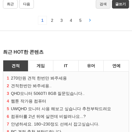
최근
다음
검색
글쓰기
1
2
3
4
5
최근 HOT한 콘텐츠
견적
게임
IT
유머
연예
1
270만원 견적 한번만 봐주세용
2
견적한번만 봐주세용..
3
QHD모니터 5060TI 8GB 질문있습니다..
4
웹툰 작가용 컴퓨터
5
UWQHD 모니터 사용 해보고 싶습니다 추천부탁드려요
6
컴퓨터를 2년 뒤에 살껀데 비쌀려나요...?
7
안녕하세요. 180~230정도 선에서 잡고싶습니다.
8
PC 견적 추천 부탁드립니다.