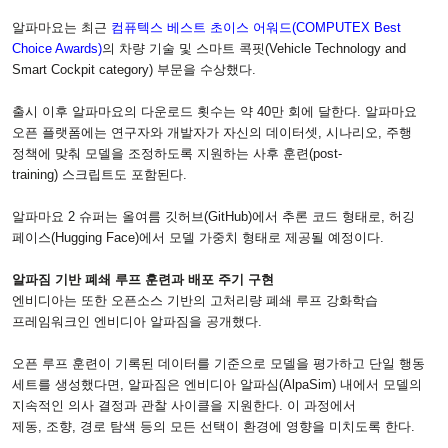
알파마요는 최근
컴퓨텍스 베스트 초이스 어워드
(COMPUTEX Best
Choice Awards)
의 차량 기술 및 스마트 콕핏
(Vehicle Technology and
Smart Cockpit category)
부문을 수상했다
.
출시 이후 알파마요의 다운로드 횟수는 약
40
만 회에 달한다
.
알파마요
오픈 플랫폼에는 연구자와 개발자가 자신의 데이터셋
,
시나리오
,
주행
정책에 맞춰 모델을 조정하도록 지원하는 사후 훈련
(post-
training)
스크립트도 포함된다
.
알파마요
2
슈퍼는 올여름 깃허브
(GitHub)
에서 추론 코드 형태로
,
허깅
페이스
(Hugging Face)
에서 모델 가중치 형태로 제공될 예정이다
.
알파짐 기반 폐쇄 루프 훈련과 배포 주기 구현
엔비디아는 또한 오픈소스 기반의 고처리량 폐쇄 루프 강화학습
프레임워크인 엔비디아 알파짐을 공개했다
.
오픈 루프 훈련이 기록된 데이터를 기준으로 모델을 평가하고 단일 행동
세트를 생성했다면
,
알파짐은 엔비디아 알파심
(AlpaSim)
내에서 모델의
지속적인 의사 결정과 관찰 사이클을 지원한다
.
이 과정에서
제동
,
조향
,
경로 탐색 등의 모든 선택이 환경에 영향을 미치도록 한다
.