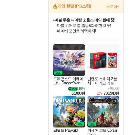
게임 핫딜 (PC/스팀)
스토어+
마블 투혼 파이팅 소울즈 예약 판매 중!
마블 히어로 총 출동&화려한 격투!
네이버 포인트 혜택까지!
인벤게임즈 8월 특별 할인!
드래곤소드: 어웨이크닝 입점!
문명 7 특별 할인!
귀무자: 검의 길 예약 판매 중!
비스트 오브 리인카네이션 정식 출시!
커세어 코브 출시 기념 할인!
더 렐릭 퍼스트 가디언 정식 출시
베데스다 40주년 기념 할인 중!
캡콤 프렌차이즈 할인 진행 중!
캡콤 일부 상품 상시 할인
스타워즈 은하계 레이서
로블록스 기프트 카드 공식 입점
인기 퍼블리셔 모음!
스팀으로 만나는 드래곤소드!
조선&고려 DLC 출시 예정
10% 할인과
게임프릭 신작 IP
해적'섬'을 발전시키자!
설화x하드코어 액션!
베데스다의 명작들을
몬헌, 바하 등 인기 IP를
몬헌 와일즈 & 드래곤즈 도그마2
인벤게임즈에서 10% 추가 적립
Robux를 가장 안전하고
최대 90% 할인가를 만나보세요!
네이버혜택과 함께 만나보세요!
50%할인&추가 적립까지!
이니&베니 혜택까지!
네이버 혜택가와 함께 예약하세요!
할인&네이버혜택으로 만나보세요!
네이버페이 혜택과 만나보세요!
40주년 프로모션으로 만나보세요!
할인가에 만나보세요!
일부 에디션 상시 할인!
혜택으로 예약 판매 중
편안하게 충전하세요
드래곤소드 어웨이
닌텐도 스위치 2 본
크닝 DragonSword A
체 + 마리오 카트 월
wakening
드
10%
746,000
33,000원
1%
738,540원
팰월드 Palworld
커세어 코브 Corsair
Cove