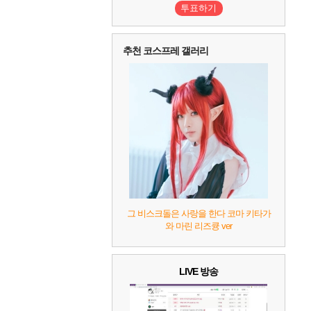
투표하기
추천 코스프레 갤러리
그 비스크돌은 사랑을 한다 코마 키타가
와 마린 리즈큥 ver
LIVE 방송