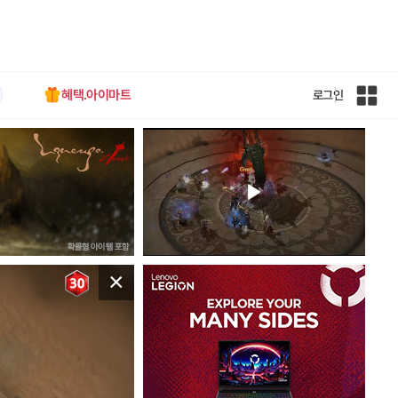
혜택.아이마트
로그인
인
벤
전
체
사
이
트
맵
×