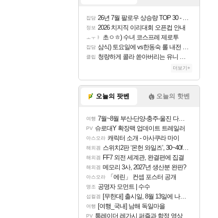
26년 7월 팔로우 상승량 TOP 30 - 월간 치지직
잡담
2026 치지직 이리대회 오픈컵 안내
정보
초ㅇㅎ) 수녀 코스프레 제로투
ㅗㅜㅑ
삼식) 토요일에 vs한동숙 롤 내전 예정
잡담
청량하게 콜라 쏟아버리는 유니 ㅋㅋㅋ
클립
더보기+
오늘의 팟벤
오늘의 핫벤
7월~8월 부산-단양-충주-울진 다녀왔어요~
여행
슈로대Y 확장팩 업데이트 트레일러
PV
캐릭터 소개 - 아사쿠라 마이
아스오라
스위치2판 ‘몬헌 와일즈’, 30~40fps 목표 추정
해외겜
FF7 외전 세계관, 완결편에 집결
해외겜
메모리 3사, 2027년 생산분 완판?
해외겜
「에린」 컨셉 포스터 공개
아스오라
공명자 모먼트 | 수수
명조
[무한대] 출시일, 8월 13일에 나오나
섭컬겜
[여행_국내] 남해 독일마을
여행
툼레이더 레가시 퍼즐과 함정 영상
PV