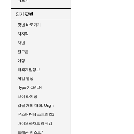
더보기
인기 팟벤
팟벤 바로가기
치지직
차벤
걸그룹
여행
해외게임정보
게임 영상
HyperX OMEN
브이 라이징
일곱 개의 대죄: Origin
몬스터헌터 스토리즈3
바이오하자드 레퀴엠
드래곤 퀘스트7