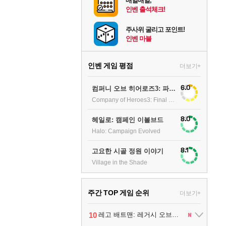
매일매일,
인벤 출석체크!
주사위 굴리고 포인트!
인벤 마블
인벤 게임 평점
더보기+
6.0
컴퍼니 오브 히어로즈3: 파이널 스탠드
Company of Heroes3: Final stand
8.0
헤일로: 캠페인 이볼브드
Halo: Campaign Evolved
8.1
고요한 시골 정원 이야기
Village in the Shade
주간 TOP 게임 순위
더보기+
10
1
2
3
4
5
6
7
8
9
팰월드
프로야구스피리츠2026
드래곤소드 : 어웨이크닝
블라인드 삼국
리듬 천국 미라클 스타즈
헤일로: 캠페인 이볼브드
캡틴 츠바사 2 월드 파이터즈
어쌔신 크리드: 블랙 플래그 리싱크드
그랑블루 판타지 리링크 - 엔드리스 라그나로크
레고 배트맨: 레거시 오브 더 다크 나이트
1
2
2
1
1
2
2