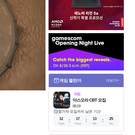
인
벤
배
너
게임 캘린더
더보기+
모집
아스오라 CBT 모집
08.19
참가자 모집까지 남은 기간
12
17
13
24
Days
Hours
Min
Sec