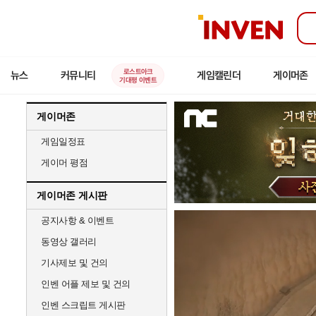
인
벤
로스트아크
뉴스
커뮤니티
게임캘린더
게이머존
기대평 이벤트
게이머존
게임일정표
게이머 평점
게이머존 게시판
공지사항 & 이벤트
동영상 갤러리
기사제보 및 건의
인벤 어플 제보 및 건의
인벤 스크립트 게시판