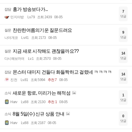
홍가 방송보다가...
잡담
7
댓글
민지아방
Lv.79
조회 2439
08-05
찬란한여름의기운 질문드려요
질문
9
댓글
나야개코
Lv.41
조회 2173
08-05
지금 새로 시작해도 괜찮을까요??
질문
14
댓글
다시해보까여
Lv.1
조회 2570
08-05
몬스터 대미지 건들다 화들짝하고 걸렸네 ㅋㅋㅋㅋ
잡담
14
댓글
진천
Lv.81
조회 5994
추천 7
08-05
새로운 항로, 미리가는 해적섬
소식
1
댓글
Harv
Lv.88
조회 2130
추천 1
08-05
8월 5일(수) 신규 상품 안내
소식
0
댓글
Harv
Lv.88
조회 2187
08-05