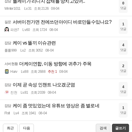
똘케이가 리니지 잡채를 망치고있어..
잡담
0
댓글
Winter1011
Lv.31
조회 2126
08-04
서버이전가면 전에쓰던아이디 바로만들수있나요?
질문
1
댓글
파판7
Lv.60
조회 1724
08-04
케이 vs 똘끼 이슈관련
잡담
4
댓글
롤롤999
Lv.2
조회 3052
08-04
더케이연합, 이동 방향에 귀추가 주목
서버현황
2
댓글
Harv
Lv.88
조회 2688
추천 1
08-04
이제 곧 속성 인챈트 나오겠군염
잡담
4
댓글
진천
Lv.81
조회 2039
08-04
케이 좀 멋있었는데 유튜브 영상은 좀 별로네
잡담
1
댓글
Flstl
Lv.4
조회 1941
08-04
최근
다음
검색
글쓰기