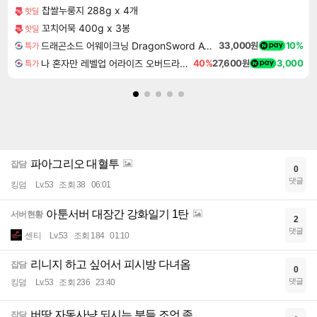
찹쌀누룽지 288g x 4개
핫딜
꼬치어묵 400g x 3봉
핫딜
드래곤소드 어웨이크닝 DragonSword Awakening
33,000원
10%
특가
나 혼자만 레벨업 어라이즈 오버드라이브 Solo Leveling Arise
40%
27,600원
3,000
특가
파아그리오 대혈투
잡담
0
댓글
킹덤
Lv.53
조회 38
06:01
아툰서버 대장간 강화일기 1탄
서버현황
2
댓글
센티
Lv.53
조회 184
01:10
리니지 하고 싶어서 피시방 다녀옴
잡담
0
댓글
킹덤
Lv.53
조회 236
23:40
버땅 자동사냥 되시는 분들 조언 좀...
잡담