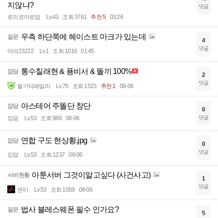
지않냐?
댓글
로아로아로앜
Lv.43
조회 3761
추천 5
03:26
우측 하단쪽에 헤이스트 마크가 있는데
질문
4
댓글
마석23222
Lv.1
조회 1016
01:45
통수칠래현 & 푱비서 & 똘끼 100%
잡담
2
댓글
왈가닥패밀리
Lv.75
조회 1523
추천 1
08-06
아스테어 주똘단 창단
잡담
0
댓글
킹덤
Lv.53
조회 986
08-06
연합 구도 현상황.jpg
잡담
0
댓글
킹덤
Lv.53
조회 1237
08-06
아툰서버 그것이알고싶다 (사건사고)
서버현황
1
댓글
센티
Lv.53
조회 1059
08-06
법사 블레스웨폰 필수 인가요?
질문
5