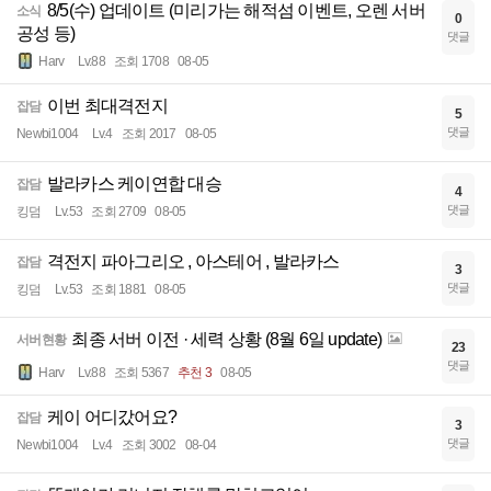
8/5(수) 업데이트 (미리가는 해적섬 이벤트, 오렌 서버
소식
0
공성 등)
댓글
Harv
Lv.88
조회 1708
08-05
이번 최대격전지
잡담
5
댓글
Newbi1004
Lv.4
조회 2017
08-05
발라카스 케이연합 대승
잡담
4
댓글
킹덤
Lv.53
조회 2709
08-05
격전지 파아그리오 , 아스테어 , 발라카스
잡담
3
댓글
킹덤
Lv.53
조회 1881
08-05
최종 서버 이전 · 세력 상황 (8월 6일 update)
서버현황
23
댓글
Harv
Lv.88
조회 5367
추천 3
08-05
케이 어디갔어요?
잡담
3
댓글
Newbi1004
Lv.4
조회 3002
08-04