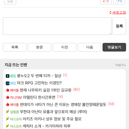
답글
0
0
새로고침
등록
목록
본문
이전
다음
댓글보기
지금 뜨는 인벤
더보기+
[1]
봉누도2 두 번째 티저 - 일상
클립
마크 RPG 고민하는 이경민?
클립
[80]
현재 나무위키 실검 1위인 김규원
메이플
[16]
아떨린다 한시간후면
리니지M
[58]
썬데이가 샤타가 아닌 큰 이유는 경매장 불안정때문일듯
메이플
무한대 아난타 유출과 앞으로의 예상 (루머)
섭컬겜
아키츠 아키나 성우 정보 및 주요 필모
아스오라
캐릭터 소개 - 카가미하라 하루
아스오라