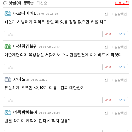
댓글
(4)
등록순
|
최신순
새로고침
아르테미어1
26-06-08 16:38
신고
|
공감 확인
비인기 사냥터가 의외로 꿀일 때 있음 경쟁 없으면 효율 최고
답글
0
0
다산왕김불임
26-06-08 20:47
신고
|
공감 확인
이딴게먼의미 육성삼실 쳐맞겨서 24시간돌린건데 아메바도 52찍것다
답글
0
0
샤이쓰
26-06-08 22:27
신고
|
공감 확인
유일하게 조우만 50, 52가 다름.. 진짜 대단한거
답글
0
0
여름밤하늘에
26-06-10 05:24
신고
|
공감 확인
발센 각가미 캐릭이 진작 52찍지 않음?