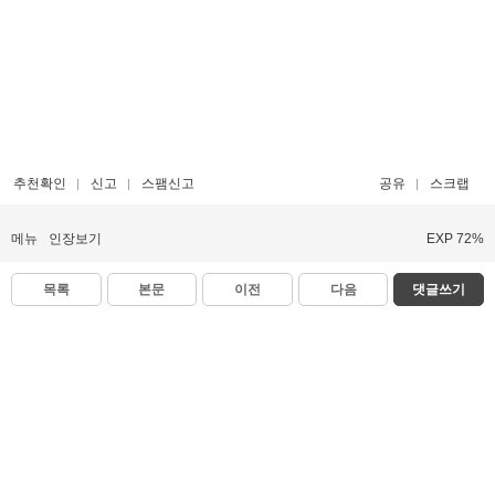
추천확인
신고
스팸신고
공유
스크랩
메뉴
인장보기
EXP 72%
목록
본문
이전
다음
댓글쓰기