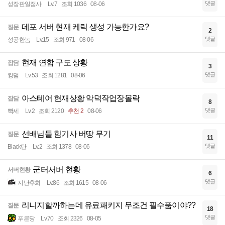
댓글
성장판일점사
Lv.7
조회 1036
08-06
데포 서버 현재 케릭 생성 가능한가요?
질문
2
댓글
성공한놈
Lv.15
조회 971
08-06
현재 연합 구도 상황
잡담
3
댓글
킹덤
Lv.53
조회 1281
08-06
아스테어 현재상황 악덕작업장몰락
잡담
8
댓글
빡세
Lv.2
조회 2120
추천 2
08-06
선배님들 힘기사 버땅 무기
질문
11
댓글
Black탄
Lv.2
조회 1378
08-06
군터서버 현황
서버현황
6
댓글
지난후회
Lv.86
조회 1615
08-06
리니지할까하는데 유료패키지 무조건 필수품이야??
질문
18
댓글
푸른당
Lv.70
조회 2326
08-05