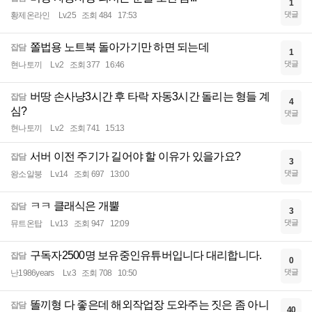
1
댓글
황제온라인
Lv.25
조회 484
17:53
쫄법용 노트북 돌아가기만 하면 되는데
잡담
1
댓글
현나토끼
Lv.2
조회 377
16:46
버땅 손사냥3시간 후 타락 자동3시간 돌리는 형들 계
잡담
4
심?
댓글
현나토끼
Lv.2
조회 741
15:13
서버 이전 주기가 길어야 할 이유가 있을가요?
잡담
3
댓글
왕소알붕
Lv.14
조회 697
13:00
ㅋㅋ 클래식은 개뿔
잡담
3
댓글
뮤트온탑
Lv.13
조회 947
12:09
구독자2500명 보유중인유튜버입니다 대리합니다.
잡담
0
댓글
난1986years
Lv.3
조회 708
10:50
똘끼형 다 좋은데 해외작업장 도와주는 짓은 좀 아니
잡담
40