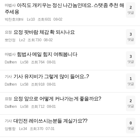
아직도 개키우는 정신 나간놈인데요. 스탯좀 추천 해
마법사
2
주세용
댓글
박찬호의tmi
Lv.10
조회 601
08-02
요정 팟바람 체감 확 되시나요
요정
3
댓글
뽀얀정
Lv.2
조회 730
08-02
힘법사 메일 힘지 여쭤봅니다
마법사
3
댓글
Daffnen
Lv.58
조회 764
08-01
기사 유지비가 그렇게 많이 들어요..?
기사
1
댓글
Daffnen
Lv.58
조회 918
08-01
요정 앞으로 어떻게 커나가는게 좋을까요?
요정
2
댓글
Daffnen
Lv.58
조회 712
08-01
대인전 레이쓰시는분들 계실가요??
기사
0
댓글
앙퀭항
Lv.34
조회 370
07-31