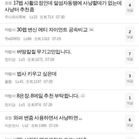
17렙 사활요정인데 말섬자동땜에 사냥할데가 없는데
요정
4
사냥터 추천좀
댓글
주사위의축복
Lv.23
조회 714
07-30
30렙 변신 에티 자이언트 공속비교
마법사
2
댓글
TheZARD
Lv.86
조회 1312
07-29
버땅칼질 무기고민입니다.
마법사
7
댓글
천지담
Lv.5
조회 1071
07-29
법사 키우고 싶은데
마법사
3
댓글
폴름
Lv.41
조회 1167
07-29
8은장. 8메일 추천 부탁합니다.
마법사
1
댓글
천지담
Lv.5
조회 876
07-28
와퍼 변줌 사용하면서 사냥하면 ...
요정
6
댓글
지은천사
Lv.2
조회 1089
07-28