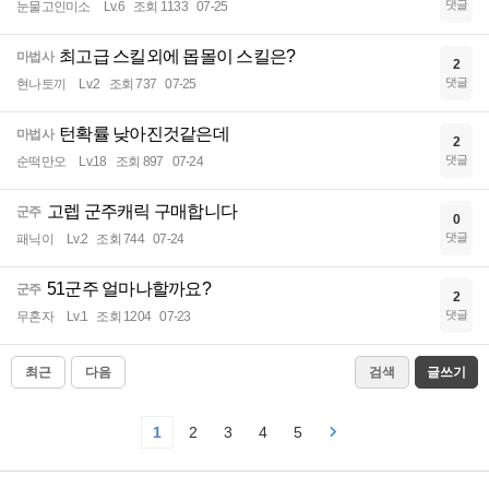
댓글
눈물고인미소
Lv.6
조회 1133
07-25
최고급 스킬외에 몹몰이 스킬은?
마법사
2
댓글
현나토끼
Lv.2
조회 737
07-25
턴확률 낮아진것같은데
마법사
2
댓글
순떡만오
Lv.18
조회 897
07-24
고렙 군주캐릭 구매합니다
군주
0
댓글
패닉이
Lv.2
조회 744
07-24
51군주 얼마나할까요?
군주
2
댓글
무혼자
Lv.1
조회 1204
07-23
최근
다음
검색
글쓰기
1
2
3
4
5