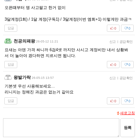
오픈떄부터 뎅 사고팔고 한거 없이
3달계정(1회) / 1달 계정(구독1) / 3달계정(이번 엠회+1) 이렇게만 과금ㅋ
답글
0
0
천공의패왕
26-05-12 11:21
신고
|
공감 확인
요새는 아덴 가격 싸니까 6검4셋 까지만 사시고 계정비만 내서 상황봐
서 더 놀아야 겠다하면 지르시면 됩니다.
답글
0
0
왕발가락
26-05-15 13:57
신고
|
공감 확인
기본셋 우선 사용해보세요...
리니지는 정해진 과금은 없는거 같아요
답글
0
0
새로고침
등록