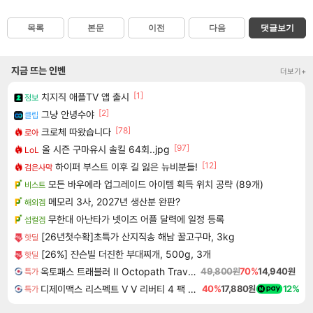
목록
본문
이전
다음
댓글보기
지금 뜨는 인벤
더보기+
[1]
치지직 애플TV 앱 출시
정보
[2]
그냥 안녕수야
클립
[78]
크로체 따왔습니다
로아
[97]
올 시즌 구마유시 솔킬 64회..jpg
LoL
[12]
하이퍼 부스트 이후 길 잃은 뉴비분들!
검은사막
모든 바우에라 업그레이드 아이템 획득 위치 공략 (89개)
비스트
메모리 3사, 2027년 생산분 완판?
해외겜
무한대 아난타가 넷이즈 어플 달력에 일정 등록
섭컬겜
[26년첫수확]초특가 산지직송 해남 꿀고구마, 3kg
핫딜
[26%] 쟌슨빌 더진한 부대찌개, 500g, 3개
핫딜
옥토패스 트래블러 II Octopath Traveler II
49,800원
70%
14,940원
특가
디제이맥스 리스펙트 V V 리버티 4 팩 DJMAX RESPECT V V Liberty 4 Pack DLC
40%
17,880원
12%
특가