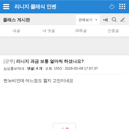
리니지 클래식
인벤
클래스 게시판
전체보기
공
검
글
지
색
내글
내 댓글
10추글
인증글
on/off
쓰
기
[군주]
리니지 과금 보통 얼마씩 하셨나요?
심심홍보막내
댓글: 4 개
조회:
1553
2026-05-09 17:07:37
찐뉴비인데 어느정도 할지 고민이네요