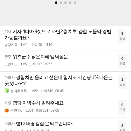
기사 4다마 4셋으로 사던2층 치투 걍힐 노물약 앵벌
기사
3
가능할까요?
댓글
방랑자옥
Lv.14
조회 98
14:16
위즈군주 낡은지혜 엠틱질문
군주
0
댓글
코판최고
Lv.5
조회 117
20:57
경험치만 올리고 싶은데 힘지로 시간당 1% 나온는
마법사
1
곳 있나요?
댓글
논리후팩폭
Lv.52
조회 549
08-05
렙당 마방수치 알려주세요
요정
0
댓글
군만두o
Lv.64
조회 194
08-05
힘13 버땅칼질 문의드립니다.
마법사
2
댓글