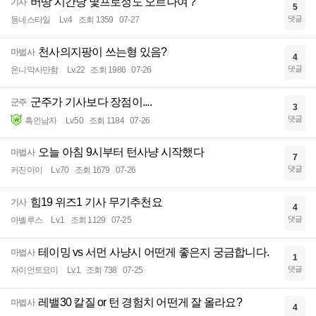
버땅 시간당 몇프로정도 오르나여 ?
기사
5
댓글
동네스타일
Lv.4
조회 1359
07-27
천사의지팡이 쓰는형 있음?
마법사
4
댓글
온니악사만함
Lv.22
조회 1986
07-26
군주가 기사보다 장점이....
군주
3
댓글
흑인남자
Lv.50
조회 1184
07-26
오늘 아침 9시부터 턴사냥 시작했다
마법사
7
댓글
커진아이
Lv.70
조회 1679
07-26
힘19 위즈1 기사 무기추천요
기사
4
댓글
아벨루스
Lv.1
조회 1129
07-25
테이밍 vs 서먼 사냥시 어떤게 좋은지 궁금합니다.
마법사
1
댓글
자이언트요미
Lv.1
조회 738
07-25
레밸30 칼질 or 턴 경험치 어떤게 잘 올라요?
마법사
4