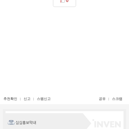
0
추천확인
신고
스팸신고
공유
스크랩
심심홍보막내