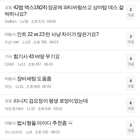
42랩 덱스18(24) 장궁에 파티바람쓰고 상아탑 데스 잘
요정
2
박히나요?
댓글
Daffnen
Lv.58
조회 513
08-04
인트 22 vs 23 턴 사냥 차이가 많은가요?
마법사
3
댓글
지은아빠
Lv.22
조회 780
08-03
힘기사 43 버땅 무기요
기사
4
댓글
Cjh83
Lv.11
조회 657
08-03
장비세팅 도움좀
마법사
4
댓글
악딩
Lv.31
조회 606
08-03
리니지 검요정이 평생 로망이었는데
요정
6
댓글
박찬호의tmi
Lv.10
조회 944
08-02
법사형들 아이디 추천좀
마법사
3
댓글
차니의와우
Lv.8
조회 530
08-02