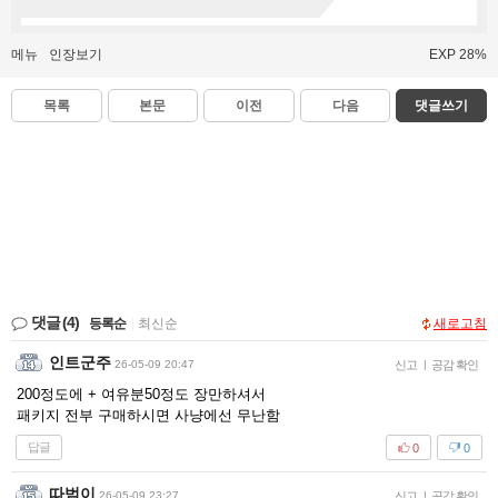
메뉴
인장보기
EXP 28%
목록
본문
이전
다음
댓글쓰기
댓글
(4)
등록순
|
최신순
새로고침
인트군주
26-05-09 20:47
신고
|
공감 확인
200정도에 + 여유분50정도 장만하셔서
패키지 전부 구매하시면 사냥에선 무난함
답글
0
0
따범이
26-05-09 23:27
신고
|
공감 확인