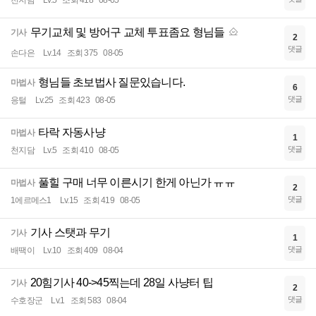
천지담
Lv.5
조회 418
08-05
무기교체 및 방어구 교체 투표좀요 형님들
기사
2
댓글
손다은
Lv.14
조회 375
08-05
형님들 초보법사 질문있습니다.
마법사
6
댓글
응털
Lv.25
조회 423
08-05
타락 자동사냥
마법사
1
댓글
천지담
Lv.5
조회 410
08-05
풀힐 구매 너무 이른시기 한게 아닌가 ㅠㅠ
마법사
2
댓글
1에르메스1
Lv.15
조회 419
08-05
기사 스탯과 무기
기사
1
댓글
배땍이
Lv.10
조회 409
08-04
20힘기사 40->45찍는데 28일 사냥터 팁
기사
2
댓글
수호장군
Lv.1
조회 583
08-04