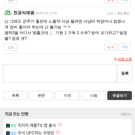
답글
0
0
천공의패왕
26-05-12 11:20
신고
|
공감 확인
난 그래도 군주가 좋은데 노물약 사냥 될려면 사냥터 하양이나 엄청나
게 장비 좋아야 하는데 난 불가능 ㅋㅋ
엠틱3을 어디서 맞출건데.;;; 기본 1 구독 1 수부? 방어 포기하고? 빛정
벨? 장로 셋?
답글
0
0
새로고침
등록
목록
본문
이전
다음
댓글보기
지금 뜨는 인벤
더보기+
[1]
치지직 애플TV 앱 출시
정보
[2]
주식 UFC라는 우정잉
클립