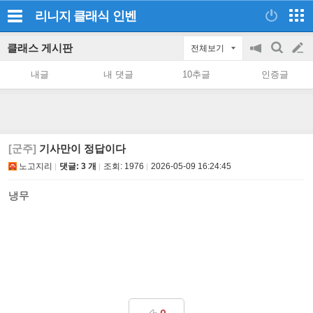
리니지 클래식
인벤
클래스 게시판
전체보기
공
검
글
지
색
내글
내 댓글
10추글
인증글
on/off
쓰
기
[군주]
기사만이 정답이다
노고지리
댓글: 3 개
조회:
1976
2026-05-09 16:24:45
냉무