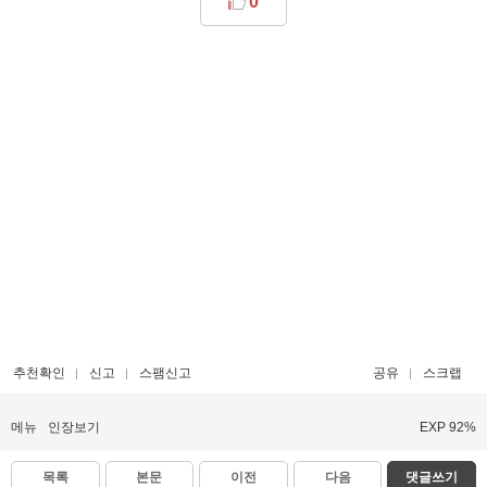
0
추천확인
신고
스팸신고
공유
스크랩
메뉴
인장보기
EXP 92%
목록
본문
이전
다음
댓글쓰기