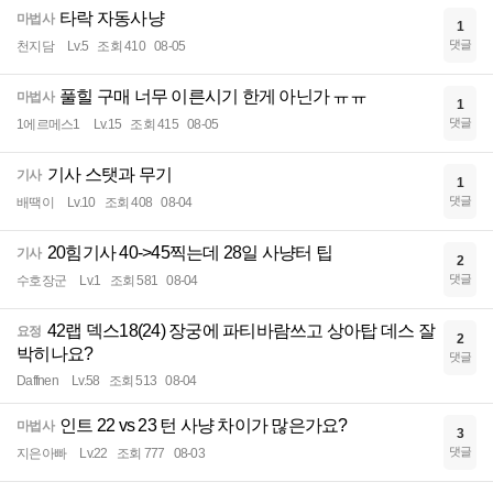
타락 자동사냥
마법사
1
댓글
천지담
Lv.5
조회 410
08-05
풀힐 구매 너무 이른시기 한게 아닌가 ㅠㅠ
마법사
1
댓글
1에르메스1
Lv.15
조회 415
08-05
기사 스탯과 무기
기사
1
댓글
배땍이
Lv.10
조회 408
08-04
20힘기사 40->45찍는데 28일 사냥터 팁
기사
2
댓글
수호장군
Lv.1
조회 581
08-04
42랩 덱스18(24) 장궁에 파티바람쓰고 상아탑 데스 잘
요정
2
박히나요?
댓글
Daffnen
Lv.58
조회 513
08-04
인트 22 vs 23 턴 사냥 차이가 많은가요?
마법사
3
댓글
지은아빠
Lv.22
조회 777
08-03