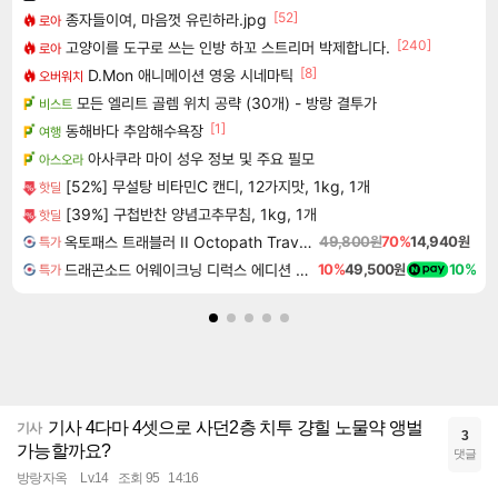
[52]
종자들이여, 마음껏 유린하라.jpg
로아
[240]
고양이를 도구로 쓰는 인방 하꼬 스트리머 박제합니다.
로아
[8]
D.Mon 애니메이션 영웅 시네마틱
오버워치
모든 엘리트 골렘 위치 공략 (30개) - 방랑 결투가
비스트
[1]
동해바다 추암해수욕장
여행
아사쿠라 마이 성우 정보 및 주요 필모
아스오라
[52%] 무설탕 비타민C 캔디, 12가지맛, 1kg, 1개
핫딜
[39%] 구첩반찬 양념고추무침, 1kg, 1개
핫딜
옥토패스 트래블러 II Octopath Traveler II
49,800원
70%
14,940원
특가
드래곤소드 어웨이크닝 디럭스 에디션 DragonSword Awakening Deluxe Edition
10%
49,500원
10%
특가
기사 4다마 4셋으로 사던2층 치투 걍힐 노물약 앵벌
기사
3
가능할까요?
댓글
방랑자옥
Lv.14
조회 95
14:16