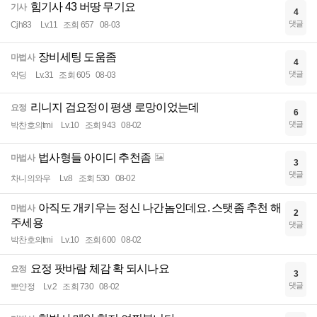
힘기사 43 버땅 무기요
기사
4
댓글
Cjh83
Lv.11
조회 657
08-03
장비세팅 도움좀
마법사
4
댓글
악딩
Lv.31
조회 605
08-03
리니지 검요정이 평생 로망이었는데
요정
6
댓글
박찬호의tmi
Lv.10
조회 943
08-02
법사형들 아이디 추천좀
마법사
3
댓글
차니의와우
Lv.8
조회 530
08-02
아직도 개키우는 정신 나간놈인데요. 스탯좀 추천 해
마법사
2
주세용
댓글
박찬호의tmi
Lv.10
조회 600
08-02
요정 팟바람 체감 확 되시나요
요정
3
댓글
뽀얀정
Lv.2
조회 730
08-02