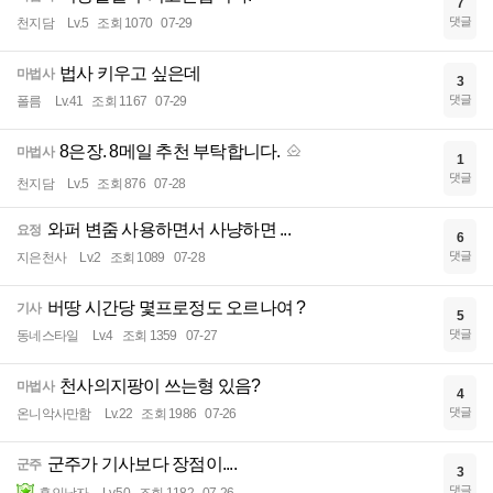
7
댓글
천지담
Lv.5
조회 1070
07-29
법사 키우고 싶은데
마법사
3
댓글
폴름
Lv.41
조회 1167
07-29
8은장. 8메일 추천 부탁합니다.
마법사
1
댓글
천지담
Lv.5
조회 876
07-28
와퍼 변줌 사용하면서 사냥하면 ...
요정
6
댓글
지은천사
Lv.2
조회 1089
07-28
버땅 시간당 몇프로정도 오르나여 ?
기사
5
댓글
동네스타일
Lv.4
조회 1359
07-27
천사의지팡이 쓰는형 있음?
마법사
4
댓글
온니악사만함
Lv.22
조회 1986
07-26
군주가 기사보다 장점이....
군주
3
댓글