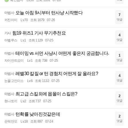
흑인남자
Lv.50
조회 1182
07-26
오늘 아침 9시부터 턴사냥 시작했다
마법사
7
댓글
커진아이
Lv.70
조회 1679
07-26
힘19 위즈1 기사 무기추천요
기사
4
댓글
아벨루스
Lv.1
조회 1129
07-25
테이밍 vs 서먼 사냥시 어떤게 좋은지 궁금합니다.
마법사
1
댓글
자이언트요미
Lv.1
조회 738
07-25
레밸30 칼질 or 턴 경험치 어떤게 잘 올라요?
마법사
4
댓글
눈물고인미소
Lv.6
조회 1132
07-25
최고급 스킬외에 몹몰이 스킬은?
마법사
2
댓글
현나토끼
Lv.2
조회 737
07-25
턴확률 낮아진것같은데
마법사
2
댓글
순떡만오
Lv.18
조회 897
07-24