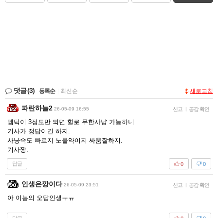
댓글
(3)
등록순
|
최신순
새로고침
파란하늘2
26-05-09 16:55
신고
|
공감 확인
엠틱이 3정도만 되면 힐로 무한사냥 가능하니
기사가 정답이긴 하지.
사냥속도 빠르지 노물약이지 싸움잘하지.
기사짱.
답글
0
0
인생은깡이다
26-05-09 23:51
신고
|
공감 확인
아 이놈의 오답인생ㅠㅠ