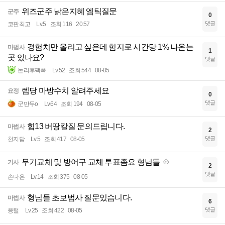
위즈군주 낡은지혜 엠틱질문
군주
0
댓글
코판최고
Lv.5
조회 116
20:57
경험치만 올리고 싶은데 힘지로 시간당 1% 나온는
마법사
1
곳 있나요?
댓글
논리후팩폭
Lv.52
조회 544
08-05
렙당 마방수치 알려주세요
요정
0
댓글
군만두o
Lv.64
조회 194
08-05
힘13 버땅칼질 문의드립니다.
마법사
2
댓글
천지담
Lv.5
조회 417
08-05
무기교체 및 방어구 교체 투표좀요 형님들
기사
2
댓글
손다은
Lv.14
조회 375
08-05
형님들 초보법사 질문있습니다.
마법사
6
댓글
응털
Lv.25
조회 422
08-05