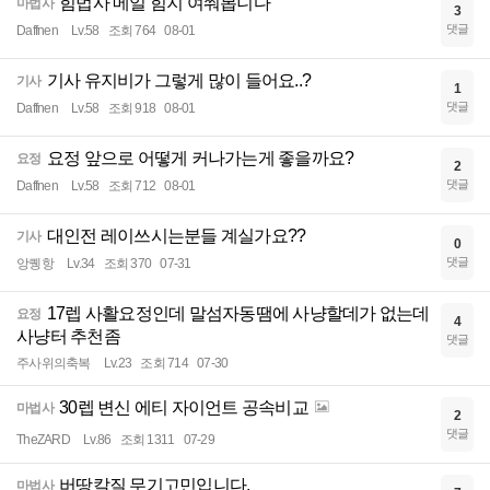
힘법사 메일 힘지 여쭤봅니다
마법사
3
댓글
Daffnen
Lv.58
조회 764
08-01
기사 유지비가 그렇게 많이 들어요..?
기사
1
댓글
Daffnen
Lv.58
조회 918
08-01
요정 앞으로 어떻게 커나가는게 좋을까요?
요정
2
댓글
Daffnen
Lv.58
조회 712
08-01
대인전 레이쓰시는분들 계실가요??
기사
0
댓글
앙퀭항
Lv.34
조회 370
07-31
17렙 사활요정인데 말섬자동땜에 사냥할데가 없는데
요정
4
사냥터 추천좀
댓글
주사위의축복
Lv.23
조회 714
07-30
30렙 변신 에티 자이언트 공속비교
마법사
2
댓글
TheZARD
Lv.86
조회 1311
07-29
버땅칼질 무기고민입니다.
마법사