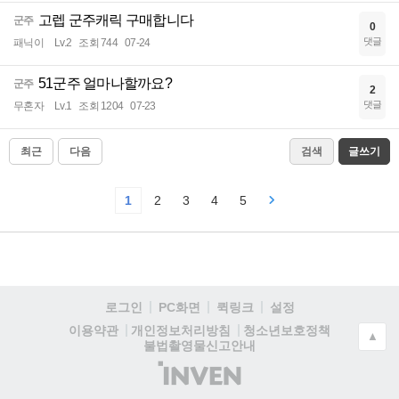
고렙 군주캐릭 구매합니다
군주
0
댓글
패닉이
Lv.2
조회 744
07-24
51군주 얼마나할까요?
군주
2
댓글
무혼자
Lv.1
조회 1204
07-23
최근
다음
검색
글쓰기
1
2
3
4
5
로그인
PC화면
퀵링크
설정
청소년보호정책
이용약관
개인정보처리방침
▲
불법촬영물신고안내
(주)
인