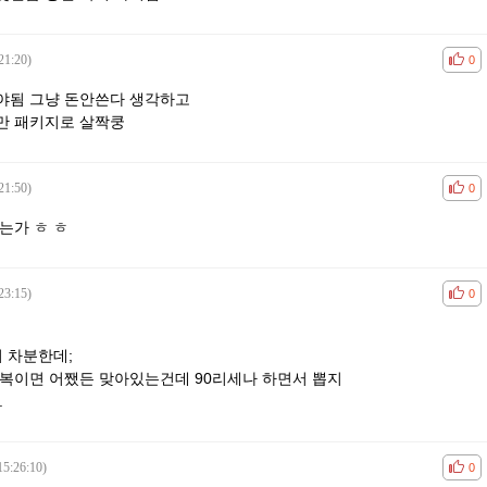
21:20)
공감
비공
0
야됨 그냥 돈안쓴다 생각하고
만 패키지로 살짝쿵
21:50)
공감
비공
0
는가 ㅎ ㅎ
23:15)
공감
비공
0
 차분한데;
복이면 어쨌든 맞아있는건데 90리세나 하면서 뽑지
.
15:26:10)
공감
비공
0