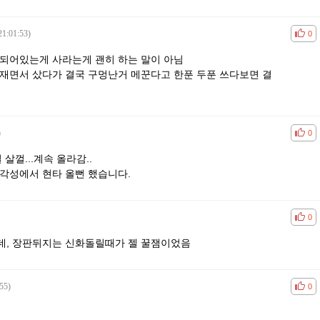
21:01:53)
공감
비공
0
 되어있는게 사라는게 괜히 하는 말이 아님
재면서 샀다가 결국 구멍난거 메꾼다고 한푼 두푼 쓰다보면 결
)
공감
비공
0
살껄...계속 올라감..
각성에서 현타 올뻔 했습니다.
공감
비공
0
데, 장판뒤지는 신화돌릴때가 젤 꿀잼이었음
55)
공감
비공
0