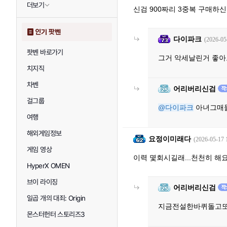
더보기
신검 900짜리 3중복 구매하
인기 팟벤
다이파크
(2026-05
팟벤 바로가기
그거 악세날린거 좋
치지직
차벤
어리버리신검
걸그룹
@다이파크
아녀그매물
여행
해외게임정보
요정이미래다
(2026-05-17 
게임 영상
이력 몇회시길래...천천히 해요
HyperX OMEN
브이 라이징
어리버리신검
일곱 개의 대죄: Origin
지금전설한바퀴돌고
몬스터헌터 스토리즈3