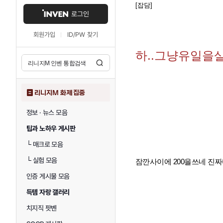
[잡담]
로그인
회원가입
ID/PW 찾기
하..그냥유일을
리니지M 화제 집중
정보 · 뉴스 모음
팁과 노하우 게시판
└
매크로 모음
└
실험 모음
잠깐사이에 200을쓰네 
인증 게시물 모음
득템 자랑 갤러리
치지직 팟벤