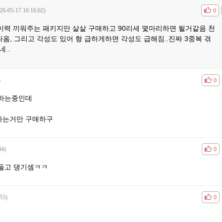
26-05-17 16:16:02)
공감
비공
0
력 끼워주는 패키지만 살살 구매하고 90리세 몇마리하면 될거같음 천
타옴, 그리고 각성도 있어 형 급하게하면 각성도 급해짐..진짜 3중복 겪
..
)
공감
비공
0
 하는중인데
매하는거만 구매하구
04)
공감
비공
0
들고 댕기셈ㅋㅋ
55)
공감
비공
0