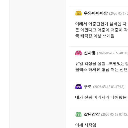
우와아아아앙
(2026-05-17 
이래서 어중간한거 살바엔 다
돈 아낀다고 어중이 떠중이 각
국 캐릭값 이상 쓰게됨
신사동
(2026-05-17 22:48:00
유일 각성을 살껄...도펠있는걸 
릴렉스 하세요 형님 저는 신변
구로
(2026-05-18 03:47:18)
내가 진짜 이거저거 다해봤는
잘난감각
(2026-05-18 07:45:
이제 시작임