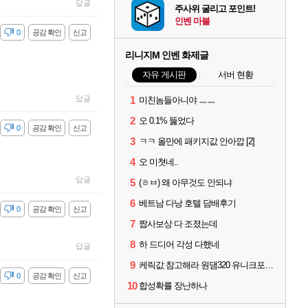
답글
주사위 굴리고 포인트!
인벤 마블
감
0
공감 확인
신고
리니지M 인벤 화제글
자유 게시판
서버 현황
답글
1
미친놈들아니야 ㅡㅡ
2
오 0.1% 뚫었다
감
0
공감 확인
신고
3
ㅋㅋ 올만에 패키지값 안아깝 [2]
4
오 미쳣네..
답글
5
(ㅎㅂ) 왜 아무것도 안되냐
6
베트남 다낭 호텔 담배후기
감
0
공감 확인
신고
7
짭사보상 다 조졌는데
8
하 드디어 각성 다했네
답글
9
케릭값 참고해라 원댐320 유니크포함 풀 이동악세11 신변신인신성 풀문양5 풀수호성4
감
0
공감 확인
신고
10
합성확률 장난하나