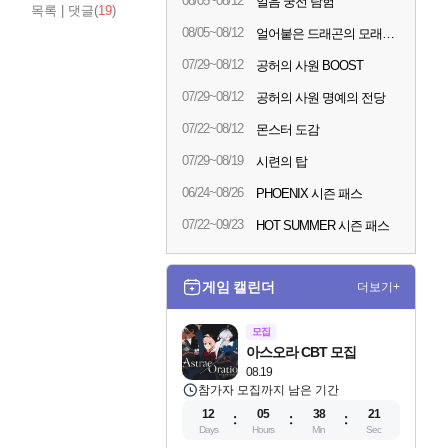
08/05~08/12
얼음 궁전 탐험
목록
|
댓글(
19
)
08/05~08/12
얼어붙은 드래곤의 모래시계
07/29~08/12
공허의 사원 BOOST
07/29~08/12
공허의 사원 명예의 전당
07/22~08/12
몬스터 도감
07/29~08/19
시련의 탑
06/24~08/26
PHOENIX 시즌 패스
07/22~09/23
HOT SUMMER 시즌 패스
게임 캘린더
더보기+
모집
아스오라 CBT 모집
08.19
참가자 모집까지 남은 기간
12
05
38
20
Days
Hours
Min
Sec