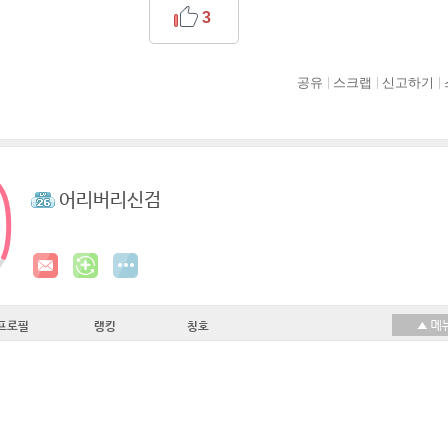
3
공유
스크랩
신고하기
어리버리신검
프로필
랭킹
칭호