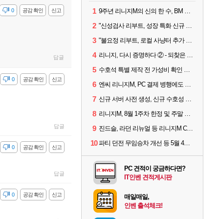
1
감
0
공감 확인
신고
9주년 리니지M의 신의 한 수, BM 장비 아데나 판매 예고
2
"신성검사 리부트, 성장 특화 신규 서버" 리니지M 3월 업데이트 예고
3
"불요정 리부트, 로컬 사냥터 추가 예정" 리니지M 9주년 업데이트 예고
4
리니지, 다시 증명하다 ② - 되찾은 모바일 왕좌
답글
5
수호석 특별 제작 전 가성비 확인 필수! 3월 2주차 업데이트 이슈
감
0
공감 확인
신고
6
엔씨 리니지M, PC 결제 병행에도 모바일 '매출 1위' 탈환
7
신규 서버 사전 생성, 신규 수호성 추가 등 3월 1주차 업데이트 이슈
8
리니지M, 8월 1주차 한정 및 주말 제작 정보
답글
9
진드슬, 라던 리뉴얼 등 리니지M ContiNew 업데이트 핵심 요약
10
파티 던전 무임승차 개선 등 5월 4주차 업데이트 이슈
감
0
공감 확인
신고
PC 견적이 궁금하다면?
답글
IT인벤 견적게시판
감
0
공감 확인
신고
매일매일,
인벤 출석체크!