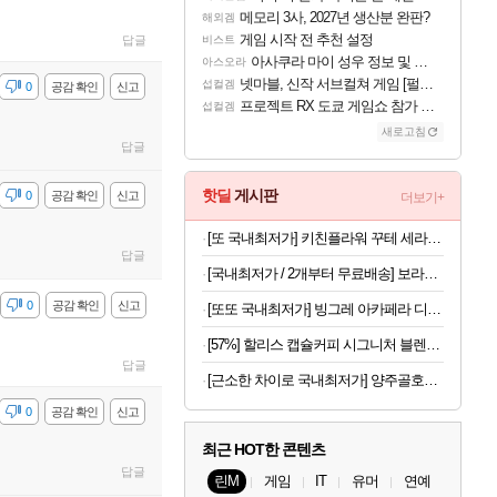
메모리 3사, 2027년 생산분 완판?
해외겜
게임 시작 전 추천 설정
답글
비스트
아사쿠라 마이 성우 정보 및 주요 필모
아스오라
넷마블, 신작 서브컬쳐 게임 [펄 인 블루] 티저 사이트 오픈
섭컬겜
감
0
공감 확인
신고
프로젝트 RX 도쿄 게임쇼 참가 결정
섭컬겜
새로고침
답글
핫딜
게시판
감
0
공감 확인
신고
더보기+
[또 국내최저가] 키친플라워 꾸테 세라믹 인덕션 냄비 편수 18cm x 2개
답글
[국내최저가 / 2개부터 무료배송] 보라톡스 보라효소101 곡물발효효소 프로바이오틱스 30포
감
0
공감 확인
신고
[또또 국내최저가] 빙그레 아카페라 디카페인 아메리카노 400ml x 20개
[57%] 할리스 캡슐커피 시그니처 블렌드, 5g, 10개입, 10개
답글
[근소한 차이로 국내최저가] 양주골호랑떡 문어발소떡 1kg
감
0
공감 확인
신고
최근 HOT한 콘텐츠
답글
린M
게임
IT
유머
연예