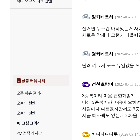
저니 오브 모나크 인벤
팅커베르해
(2026-05-17 15:
산거면 무조건 다되있는거 사
새로운 악세나 그런거 나올때
팅커베르해
(2026-05-17 15:
난왜 키워서 ㅜㅜ 유일값을 쓰
공통 커뮤니티
건천호랑이
(2026-05-17 15:
오픈 이슈 갤러리
3중복이라 마음 급한거임?
나는 3중복이라 마음이 오히려
오늘의 핫벤
사람마다 다르겠지만서도 3중
오늘의 팟벤
지금 혜자팩도 없는데 200을..
AI 그림 그리기
PC 견적 게시판
바나나나나무
(2026-05-17 