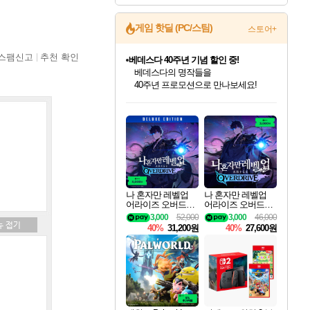
게임 핫딜 (PC/스팀)
스토어+
스팸신고
추천 확인
베데스다 40주년 기념 할인 중!
베데스다의 명작들을
40주년 프로모션으로 만나보세요!
인벤게임즈 8월 특별 할인!
드래곤소드: 어웨이크닝 입점!
문명 7 특별 할인!
귀무자: 검의 길 예약 판매 중!
비스트 오브 리인카네이션 정식 출시!
커세어 코브 출시 기념 할인!
더 렐릭 퍼스트 가디언 정식 출시
마블 투혼 파이팅 소울즈 예약 판매 중!
캡콤 프렌차이즈 할인 진행 중!
캡콤 일부 상품 상시 할인
스타워즈 은하계 레이서
로블록스 기프트 카드 공식 입점
인기 퍼블리셔 모음!
스팀으로 만나는 드래곤소드!
조선&고려 DLC 출시 예정
10% 할인과
게임프릭 신작 IP
해적'섬'을 발전시키자!
설화x하드코어 액션!
마블 히어로 총 출동&화려한 격투!
몬헌, 바하 등 인기 IP를
몬헌 와일즈 & 드래곤즈 도그마2
인벤게임즈에서 10% 추가 적립
Robux를 가장 안전하고
최대 90% 할인가를 만나보세요!
네이버혜택과 함께 만나보세요!
50%할인&추가 적립까지!
이니&베니 혜택까지!
네이버 혜택가와 함께 예약하세요!
할인&네이버혜택으로 만나보세요!
네이버페이 혜택과 만나보세요!
네이버 포인트 혜택까지!
할인가에 만나보세요!
일부 에디션 상시 할인!
혜택으로 예약 판매 중
편안하게 충전하세요
나 혼자만 레벨업
나 혼자만 레벨업
어라이즈 오버드라
어라이즈 오버드라
이브 디럭스 에디션
이브 Solo Leveling A
3,000
52,000
3,000
46,000
Solo Leveling Arise
rise
40%
31,200원
40%
27,600원
Overdrive Deluxe Edi
tion