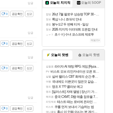
오늘의 치지직
오늘의 SOOP
답글
감
0
공감 확인
신고
26년 7월 팔로우 상승량 TOP 30 - 월간 치지직
잡담
룩삼 니니 초대석 안내
정보
봉누도2 두 번째 티저 - 일상
클립
2026 치지직 이리대회 오픈컵 안내
정보
답글
초ㅇㅎ) 수녀 코스프레 제로투
ㅗㅜㅑ
더보기+
감
0
공감 확인
신고
오늘의 팟벤
오늘의 핫벤
답글
라이자 AI 채팅 RPG 게임 [RyzaChat: AI] 공개
섭컬겜
감
0
공감 확인
신고
비스트 오브 리인카네이션 오픈 트레일러
PV
실버 팰리스 CBT 화제의 순간·후기 모음
실팰
국내에도 이쁜곳이 많은것 같습니다
여행
명조 X ??? 콜라보 예고
명조
[일러스트] 자매 앨범 | 장난기 가득한 오후의 공원 (리메이크판)
명조
중국 CXMT, D램 매출 점유율 7%…글로벌 4위로 부상
해외겜
답글
테스트 때는 로비에 온라인 기능이 있는데
리밋제로
쿠를 먼저 보내서 기습하는 법
비스트
감
0
공감 확인
신고
혹시 이 만화 아시는 분 계신가요
애니클립