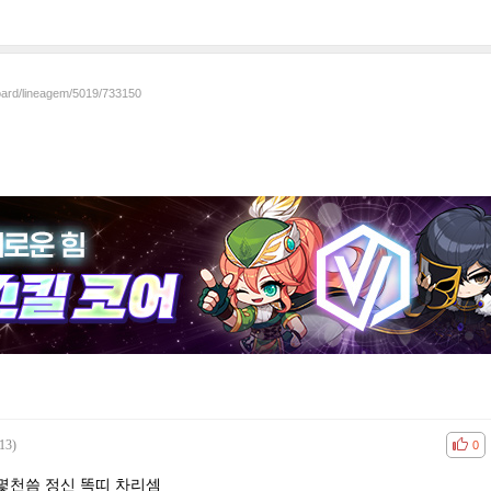
board/lineagem/5019/733150
13)
공감
비공
0
 몇천씀 정신 똑띠 차리셈