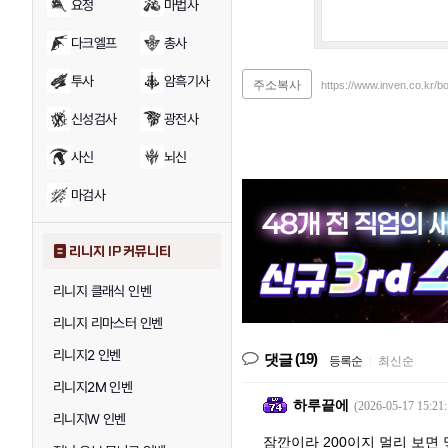
요정
마법사
다크엘프
총사
투사
암흑기사
주소복사
https://www.inven.co.kr/
신성검사
광전사
사신
뇌신
마검사
리니지 IP 커뮤니티
리니지 클래식 인벤
리니지 리마스터 인벤
리니지2 인벤
(19)
댓글
등록순
|
최신순
리니지2M 인벤
하루끝에
(2026-05-17 15:21:
리니지W 인벤
잠깐이라 200이지 멀리 보면