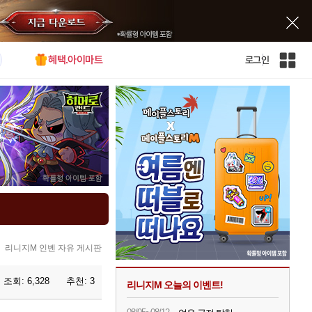
혜택.아이마트
로그인
인
벤
전
체
사
이
트
맵
리니지M 인벤 자유 게시판
조회:
6,328
추천:
3
리니지M 오늘의 이벤트!