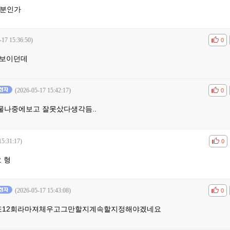
신분인가
-17 15:36:50)
공감
비공
0
아보이던데
(2026-05-17 15:42:17)
공감
비공
0
나중에보고 잘못샀다생각듬..
15:31:17)
공감
비공
0
 형
(2026-05-17 15:43:08)
공감
비공
0
또12회라마져체우고그만할지계속할지정해야겠네요