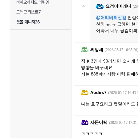
바이오하자드 레퀴엠
요정이미래다
(20
드래곤 퀘스트7
@어리버리신검
전설이
풋볼 매니저26
천히 ㅠ.ㅠ 급하면 현
어봐서 너무 공감이되네
씨방새
(2026-05-17 16:35:20
짐 변3인데 90리세만 오지게
방향을 바꾸세요.
저는 888퍄키지랑 이력 판
Audirs7
(2026-05-17 16:43:
나는 호구요라고 팻말이라도 
사돈어택
(2026-05-17 17:31:
ㅋㅋㅋㅋㅋ