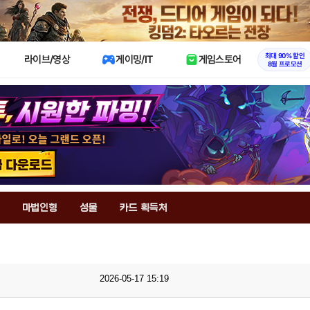
X
최대 90% 할인
라이브/영상
게이밍/IT
게임스토어
8월 프로모션
마법인형
성물
카드 획득처
2026-05-17 15:19