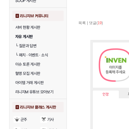
SOOP 게시판
리니지M 커뮤니티
목록
|
댓글(
19
)
서버 현황 게시판
자유 게시판
└
질문과 답변
└
패치 · 이벤트 · 소식
이슈 토론 게시판
혈맹 모집 게시판
아이템 거래 게시판
리니지M 유튜브 모아보기
인장
리니지M 클래스 게시판
군주
기사