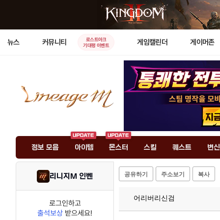
로스트아크
뉴스
커뮤니티
게임캘린더
게이머존
기대평 이벤트
정보 모음
아이템
몬스터
스킬
퀘스트
변신
공유하기
주소보기
복사
리니지M 인벤
어리버리신검
로그인하고
출석보상
받으세요!