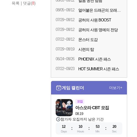
08/05~08/12
얼음 궁전 탐험
목록
|
댓글(
8
)
08/05~08/12
얼어붙은 드래곤의 모래시계
07/29~08/12
공허의 사원 BOOST
07/29~08/12
공허의 사원 명예의 전당
07/22~08/12
몬스터 도감
07/29~08/19
시련의 탑
06/24~08/26
PHOENIX 시즌 패스
07/22~09/23
HOT SUMMER 시즌 패스
게임 캘린더
더보기+
모집
아스오라 CBT 모집
08.19
참가자 모집까지 남은 기간
12
10
53
19
Days
Hours
Min
Sec