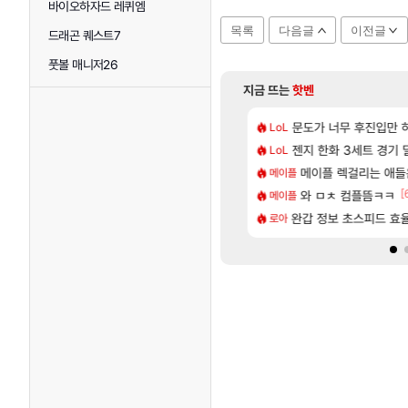
바이오하자드 레퀴엠
목록
다음글
이전글
드래곤 퀘스트7
풋볼 매니저26
지금 뜨는
핫벤
[203]
 24500원 이라길래 결제 취소하고 나왔다
, 신작 서브컬쳐 게임 [펄 인 블루] 티저 사이트 오픈
문도가 너무 후진입만
7년만에 가족여행을
LoL
여행
[13]
더 한 분들도 계시겠지만
 길찾기/지도 공략 (1 ~ 12장)
젠지 한화 3세트 경기 딜
「에린」 컨셉 포스
LoL
아스오라
[107]
니온 이거 1만 존나 쉬운거같은데
컷 만화 | 야간 보초는 너무 힘들어
메이플 렉걸리는 애들
스위치2판 ‘몬헌 와
메이플
해외겜
[83]
[
을걸
스트 때는 로비에 온라인 기능이 있는데
와 ㅁㅊ 컴플뜸ㅋㅋ
쿠를 먼저 보내서 
메이플
비스트
[114]
면 필수로 알아야 할 것
 오브 리인카네이션 오픈 트레일러
완갑 정보 초스피드 효
리싱크드 1.06 패
로아
리싱크드