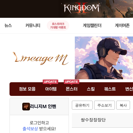
로스트아크
뉴스
커뮤니티
게임캘린더
게이머존
기대평 이벤트
정보 모음
아이템
몬스터
스킬
퀘스트
변신
공유하기
주소보기
복사
리니지M 인벤
쌍수장장장단
로그인하고
출석보상
받으세요!