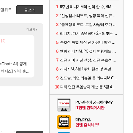
1
9주년 리니지M의 신의 한 수, BM 장비 아데나 판매 예고
맨위로
글쓰기
2
"신성검사 리부트, 성장 특화 신규 서버" 리니지M 3월 업데이트 예고
3
"불요정 리부트, 로컬 사냥터 추가 예정" 리니지M 9주년 업데이트 예고
더보기+
4
리니지, 다시 증명하다 ② - 되찾은 모바일 왕좌
[2]
[2
빵 가격이 24500원 이라길래 결제 취소하고 나왔다
넷마블, 신작 서브컬쳐 게임 [펄 인 블루] 티저 사이트 
메이플
섭컬겜
5
수호석 특별 제작 전 가성비 확인 필수! 3월 2주차 업데이트 이슈
[13]
저보다 더 한 분들도 계시겠지만
챕터별 길찾기/지도 공략 (1 ~ 12장)
디아4
비스트
6
엔씨 리니지M, PC 결제 병행에도 모바일 '매출 1위' 탈환
[47]
[107]
..
근데 유니온 이거 1만 존나 쉬운거같은데
4컷 만화 | 야간 보초는 너무 힘들어
메이플
아주프로
7
신규 서버 사전 생성, 신규 수호성 추가 등 3월 1주차 업데이트 이슈
[83]
Chat: AI] 공개
영상찍을걸
테스트 때는 로비에 온라인 기능이 있는데
메이플
리밋제로
8
리니지M, 8월 1주차 한정 및 주말 제작 정보
[114]
스] 연내 출시 예정
게이머라면 필수로 알아야 할 것
비스트 오브 리인카네이션 오픈 트레일러
메이플
PV
9
진드슬, 라던 리뉴얼 등 리니지M ContiNew 업데이트 핵심 요약
10
파티 던전 무임승차 개선 등 5월 4주차 업데이트 이슈
PC 견적이 궁금하다면?
IT인벤 견적게시판
매일매일,
인벤 출석체크!