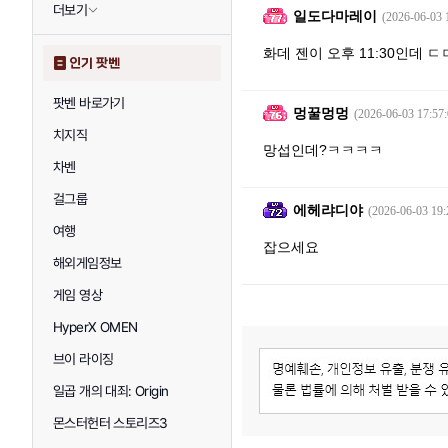
더보기
일도다마레이
(2026-06-03 
화데 젠이 오후 11:30인데 
인기 팟벤
팟벤 바로가기
멍꿀멍멍
(2026-06-03 17:57:
치지직
망섭인데?ㅋㅋㅋㅋ
차벤
걸그룹
에헤랴디야
(2026-06-03 19:
여행
잡으세요
해외게임정보
게임 영상
HyperX OMEN
브이 라이징
일곱 개의 대죄: Origin
몬스터헌터 스토리즈3