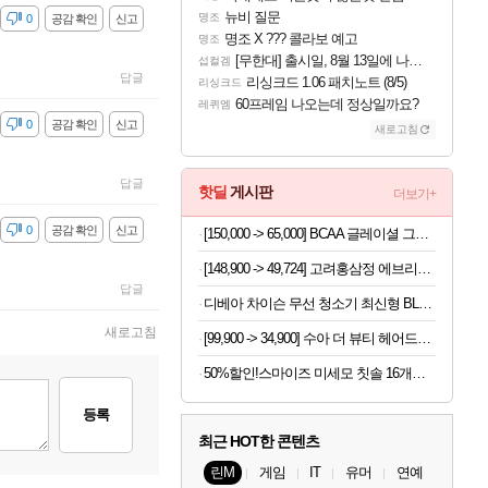
뉴비 질문
명조
감
0
공감 확인
신고
명조 X ??? 콜라보 예고
명조
[무한대] 출시일, 8월 13일에 나오나
섭컬겜
답글
리싱크드 1.06 패치노트 (8/5)
리싱크드
60프레임 나오는데 정상일까요?
레퀴엠
감
0
공감 확인
신고
새로고침
답글
핫딜
게시판
더보기+
감
0
공감 확인
신고
[150,000 -> 65,000] BCAA 글레이셜 그레이프 745g x 2개
[148,900 -> 49,724] 고려홍삼정 에브리데이 300포
답글
디베아 차이슨 무선 청소기 최신형 BLDC 진공 원룸 가벼운 물걸레 청소기
새로고침
[99,900 -> 34,900] 수아 더 뷰티 헤어드라이어
50%할인!스마이즈 미세모 칫솔 16개입 세트
등록
최근 HOT한 콘텐츠
린M
게임
IT
유머
연예