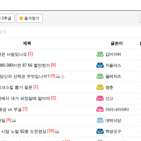
3추글
즐겨찾기
소식
제목
글쓴이
[1]
같은 사람있나요
깁미어허
[6]
80-390이면 87.66 할만한가
지플러스
[4]
 당신의 선택은 무엇입니까?
울레자즈
[1]
크스킬 뽑기 질문
명춘
[2]
에서 내가 파장일때 말이야
신고
[7]
섬 vs 무설
아리나아라타
[4]
난일
대박식당
[10]
시탑 노말 92층 도전영상
학생오구