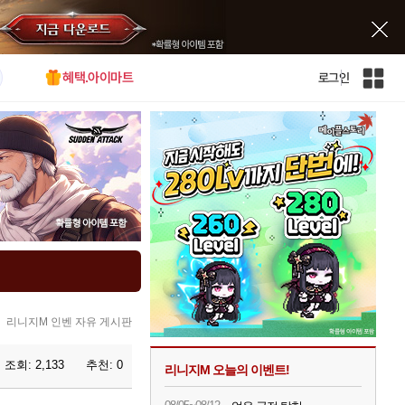
혜택.아이마트
로그인
인
벤
전
체
사
이
트
맵
리니지M 인벤 자유 게시판
조회:
2,133
추천:
0
리니지M 오늘의 이벤트!