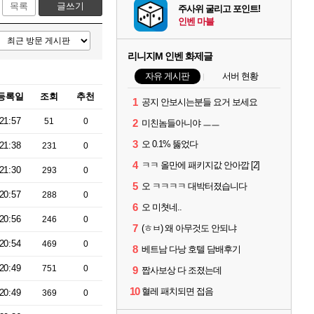
목록
글쓰기
주사위 굴리고 포인트!
인벤 마블
리니지M 인벤 화제글
자유 게시판
서버 현황
등록일
조회
추천
1
공지 안보시는분들 요거 보세요
21:57
51
0
2
미친놈들아니야 ㅡㅡ
3
오 0.1% 뚫었다
21:38
231
0
4
ㅋㅋ 올만에 패키지값 안아깝 [2]
21:30
293
0
5
오 ㅋㅋㅋㅋ 대박터졌습니다
20:57
288
0
6
오 미쳣네..
20:56
246
0
7
(ㅎㅂ) 왜 아무것도 안되냐
20:54
469
0
8
베트남 다낭 호텔 담배후기
20:49
751
0
9
짭사보상 다 조졌는데
10
혈레 패치되면 접음
20:49
369
0