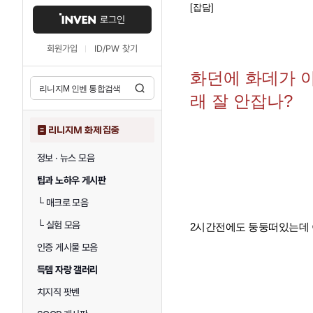
[잡담]
로그인
회원가입
ID/PW 찾기
화던에 화데가 
래 잘 안잡나?
리니지M 화제 집중
정보 · 뉴스 모음
팁과 노하우 게시판
└
매크로 모음
└
실험 모음
2시간전에도 둥둥떠있는데 
인증 게시물 모음
득템 자랑 갤러리
치지직 팟벤