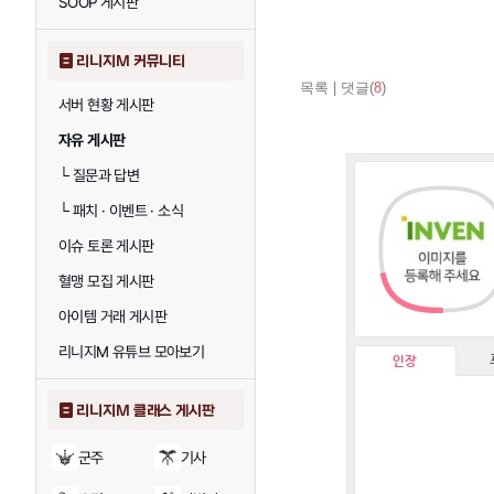
SOOP 게시판
리니지M 커뮤니티
목록
|
댓글(
8
)
서버 현황 게시판
자유 게시판
└
질문과 답변
└
패치 · 이벤트 · 소식
이슈 토론 게시판
혈맹 모집 게시판
아이템 거래 게시판
리니지M 유튜브 모아보기
인장
리니지M 클래스 게시판
군주
기사