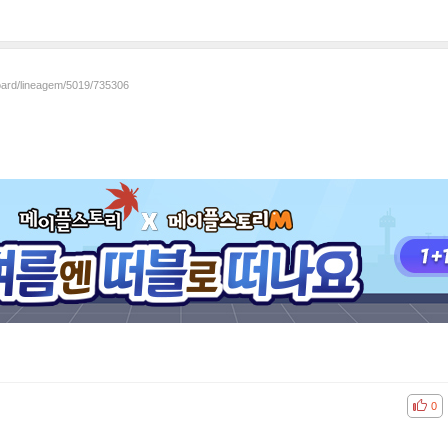
board/lineagem/5019/735306
공감
비공
0