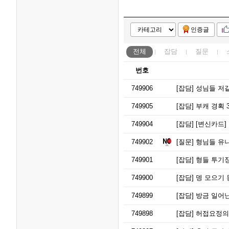
인증글
전체
잡담
질문
번호
749906
[잡담]
성님들 저
749905
[잡담]
부캐 경획 3
749904
[잡담]
[변신카드]
749902
[질문]
형님들 유니
749901
[잡담]
형들 투기장
749900
[잡담]
뎅 모으기 몽
749899
[잡담]
방금 일어
749898
[잡담]
허접요정의 