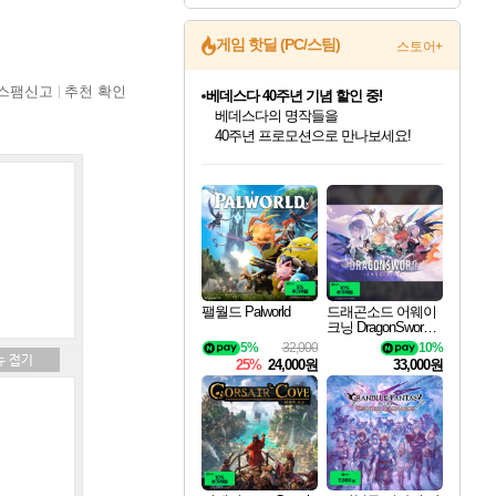
게임 핫딜 (PC/스팀)
스토어+
스팸신고
추천 확인
베데스다 40주년 기념 할인 중!
베데스다의 명작들을
40주년 프로모션으로 만나보세요!
인벤게임즈 8월 특별 할인!
드래곤소드: 어웨이크닝 입점!
문명 7 특별 할인!
귀무자: 검의 길 예약 판매 중!
비스트 오브 리인카네이션 정식 출시!
커세어 코브 출시 기념 할인!
더 렐릭 퍼스트 가디언 정식 출시
마블 투혼 파이팅 소울즈 예약 판매 중!
캡콤 프렌차이즈 할인 진행 중!
캡콤 일부 상품 상시 할인
스타워즈 은하계 레이서
로블록스 기프트 카드 공식 입점
인기 퍼블리셔 모음!
스팀으로 만나는 드래곤소드!
조선&고려 DLC 출시 예정
10% 할인과
게임프릭 신작 IP
해적'섬'을 발전시키자!
설화x하드코어 액션!
마블 히어로 총 출동&화려한 격투!
몬헌, 바하 등 인기 IP를
몬헌 와일즈 & 드래곤즈 도그마2
인벤게임즈에서 10% 추가 적립
Robux를 가장 안전하고
최대 90% 할인가를 만나보세요!
네이버혜택과 함께 만나보세요!
50%할인&추가 적립까지!
이니&베니 혜택까지!
네이버 혜택가와 함께 예약하세요!
할인&네이버혜택으로 만나보세요!
네이버페이 혜택과 만나보세요!
네이버 포인트 혜택까지!
할인가에 만나보세요!
일부 에디션 상시 할인!
혜택으로 예약 판매 중
편안하게 충전하세요
팰월드 Palworld
드래곤소드 어웨이
크닝 DragonSword A
wakening
5%
32,000
10%
25%
24,000원
33,000원