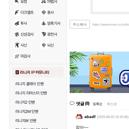
요정
마법사
다크엘프
총사
투사
암흑기사
주소복사
https://www.inven.co.kr/
신성검사
광전사
사신
뇌신
마검사
리니지 IP 커뮤니티
리니지 클래식 인벤
리니지 리마스터 인벤
리니지2 인벤
(8)
댓글
등록순
|
최신순
리니지2M 인벤
abadf
(2026-06-03 16:16:46)
리니지W 인벤
잡아~~