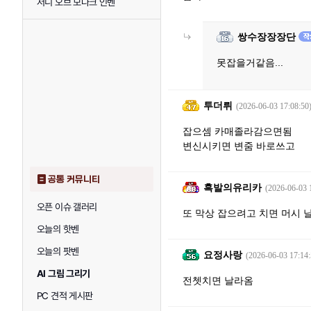
저니 오브 모나크 인벤
쌍수장장장단
못잡을거같음...
투더뤼
(2026-06-03 17:08:50
잡으셈 카매졸라감으면됨
변신시키면 변줌 바로쓰고
공통 커뮤니티
흑발의유리카
(2026-06-03 
오픈 이슈 갤러리
또 막상 잡으려고 치면 머시 
오늘의 핫벤
오늘의 팟벤
요정사랑
(2026-06-03 17:14:
AI 그림 그리기
전쳇치면 날라옴
PC 견적 게시판