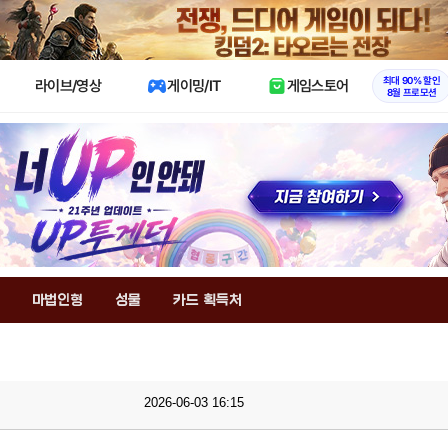
X
최대 90% 할인
라이브/영상
게이밍/IT
게임스토어
8월 프로모션
마법인형
성물
카드 획득처
2026-06-03 16:15