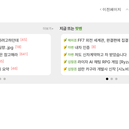
이전페이지
지금 뜨는
팟벤
더보기+
[45]
[1]
[335]
 하려고하던데
 다녀왔습니다.
이적자 숙코 시ㅡ발련아
FF7 외전 세계관, 완결편에 집결
메이플
해외겜
[18]
[8]
[90]
량..jpg
터 공개
퍼클영상 보다 현타오네
내차 인증
로아
차벤
[641]
은 참고해라
일즈’, 30~40fps 목표 추정
벨가 1관 잡히는거 먼가 좀 몬가몬가네
저도 신차계약하고 차 받았습니다
로아
차벤
65]
[45]
기습하는 법
너넨 대난 함부로 가지 마라..
라이자 AI 채팅 RPG 게임 [Ryza
로아
섭컬겜
[46]
[115]
율 요약
치노트 (8/5)
이건 대체 뭐하는 짓이냐?
섬란 카구라 개발사 신작 [시노비 넥서
메이플
섭컬겜