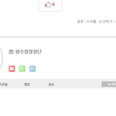
0
공유
스크랩
신고하기
쌍수장장장단
프로필
랭킹
칭호