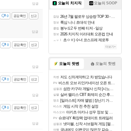
오늘의 치지직
오늘의 SOOP
답글
감
0
공감 확인
신고
26년 7월 팔로우 상승량 TOP 30 - 월간 치지직
잡담
룩삼 니니 초대석 안내
정보
봉누도2 두 번째 티저 - 일상
클립
답글
2026 치지직 이리대회 오픈컵 안내
정보
초ㅇㅎ) 수녀 코스프레 제로투
ㅗㅜㅑ
감
0
공감 확인
신고
더보기+
오늘의 팟벤
오늘의 핫벤
답글
저도 신차계약하고 차 받았습니다
차벤
감
0
공감 확인
신고
비스트 오브 리인카네이션 오픈 트레일러
PV
섬란 카구라 개발사 신작 [시노비 넥서스] 연내 출시 예정
섭컬겜
실버 팰리스 CBT 화제의 순간·후기 모음
실팰
답글
[일러스트] 자매 앨범 | 장난기 가득한 오후의 공원 (리메이크판)
명조
게임 시작 전 추천 설정
비스트
감
0
공감 확인
신고
아키츠 아키나 성우 정보 및 주요 필모
아스오라
슈로대Y 확장팩 업데이트 트레일러
PV
답글
넷마블, 신작 서브컬쳐 게임 [펄 인 블루] 티저 사이트 오픈
섭컬겜
국내에도 이쁜곳이 많은것 같습니다
여행