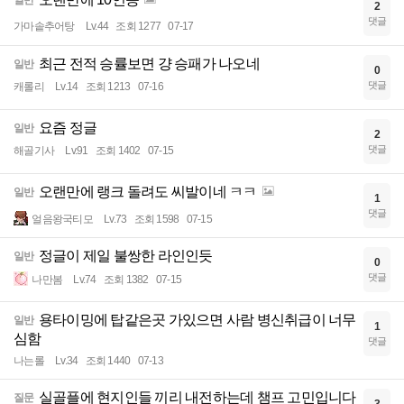
일반
2
댓글
가마솥추어탕
Lv.44
조회 1277
07-17
최근 전적 승률보면 걍 승패가 나오네
일반
0
댓글
캐롤리
Lv.14
조회 1213
07-16
요즘 정글
일반
2
댓글
해골기사
Lv.91
조회 1402
07-15
오랜만에 랭크 돌려도 씨발이네 ㅋㅋ
일반
1
댓글
얼음왕국티모
Lv.73
조회 1598
07-15
정글이 제일 불쌍한 라인인듯
일반
0
댓글
나만봄
Lv.74
조회 1382
07-15
용타이밍에 탑같은곳 가있으면 사람 병신취급이 너무
일반
1
심함
댓글
나는롤
Lv.34
조회 1440
07-13
실골플에 현지인들 끼리 내전하는데 챔프 고민입니다
질문