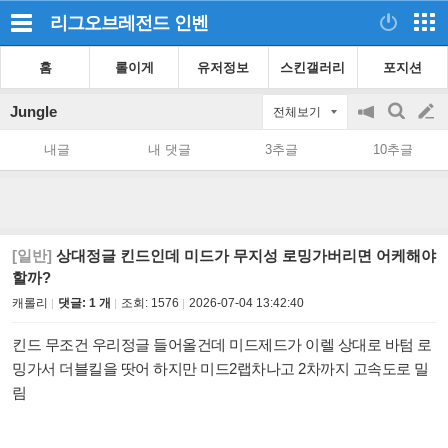
리그오브레전드
인벤
홈
롤이게
유저정보
스킨갤러리
포지션
Jungle
전체보기
공
검
글
지
색
내글
내 댓글
3추글
10추글
on/off
쓰
기
[일반]
상대정글 킨드인데 미드가 무지성 로밍가버리면 어케해야
할까?
캐롤리
댓글: 1 개
조회:
1576
2026-07-04 13:42:40
킨드 무조건 우리정글 들어올건데 미드제드가 이렐 상대로 바텀 로
밍가서 더블킬을 땃어 하지만 미드2랩차나고 2차까지 고속도로 밀
림