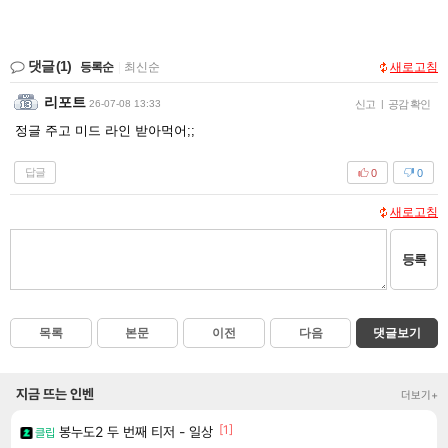
댓글
(1)
등록순
|
최신순
새로고침
리포트
26-07-08 13:33
신고
|
공감 확인
정글 주고 미드 라인 받아먹어;;
답글
0
0
새로고침
등록
목록
본문
이전
다음
댓글보기
지금 뜨는 인벤
더보기+
[1]
봉누도2 두 번째 티저 - 일상
클립