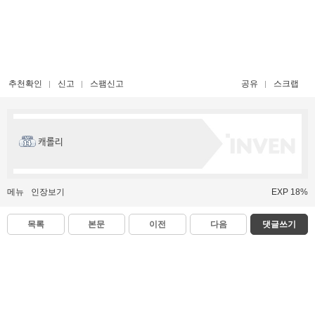
추천확인
신고
스팸신고
공유
스크랩
캐롤리
메뉴
인장보기
EXP 18%
목록
본문
이전
다음
댓글쓰기