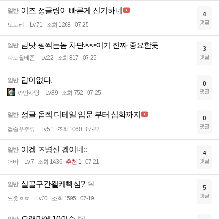
이즈 정글링이 빠른게 신기하네
일반
4
댓글
도토레
Lv.71
조회 1268
07-25
남탓 핑찍는놈 차단>>>이거 진짜 중요한듯
일반
3
댓글
나도월베좀
Lv.22
조회 817
07-25
답이없다.
일반
0
댓글
까만사탕
Lv.89
조회 752
07-25
정글 옵젝 디테일 입문 부터 심화까지
일반
0
댓글
검술우주류
Lv.51
조회 1060
07-22
이겜 ㅈ병신 겜이네;;
일반
4
댓글
어바
Lv.7
조회 1436
추천 1
07-21
실골구간왤케빡심?
일반
5
댓글
으흣ㅎㅎ
Lv.30
조회 1595
07-19
오랜만에 10연승