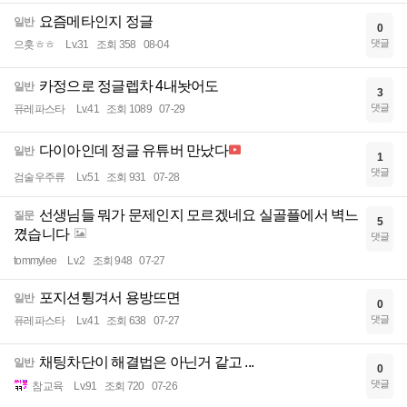
요즘메타인지 정글
일반
0
댓글
으흣ㅎㅎ
Lv.31
조회 358
08-04
카정으로 정글렙차 4내놧어도
일반
3
댓글
퓨레파스타
Lv.41
조회 1089
07-29
다이아인데 정글 유튜버 만났다
일반
1
댓글
검술우주류
Lv.51
조회 931
07-28
선생님들 뭐가 문제인지 모르겠네요 실골플에서 벽느
질문
5
꼈습니다
댓글
tommylee
Lv.2
조회 948
07-27
포지션튕겨서 용방뜨면
일반
0
댓글
퓨레파스타
Lv.41
조회 638
07-27
채팅차단이 해결법은 아닌거 같고 ...
일반
0
댓글
참교육
Lv.91
조회 720
07-26