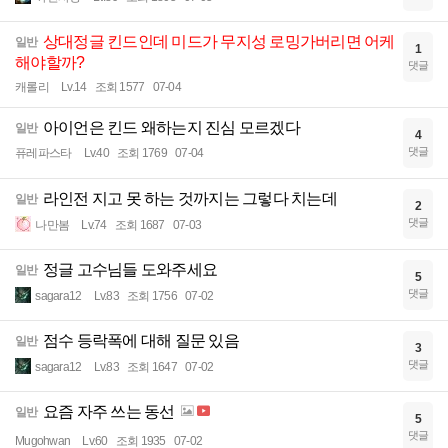
상대정글 킨드인데 미드가 무지성 로밍가버리면 어케
일반
1
해야할까?
댓글
캐롤리
Lv.14
조회 1577
07-04
아이언은 킨드 왜하는지 진심 모르겠다
일반
4
댓글
퓨레파스타
Lv.40
조회 1769
07-04
라인전 지고 못 하는 것까지는 그렇다 치는데
일반
2
댓글
나만봄
Lv.74
조회 1687
07-03
정글 고수님들 도와주세요
일반
5
댓글
sagara12
Lv.83
조회 1756
07-02
점수 등락폭에 대해 질문 있음
일반
3
댓글
sagara12
Lv.83
조회 1647
07-02
요즘 자주 쓰는 동선
일반
5
댓글
Mugohwan
Lv.60
조회 1935
07-02