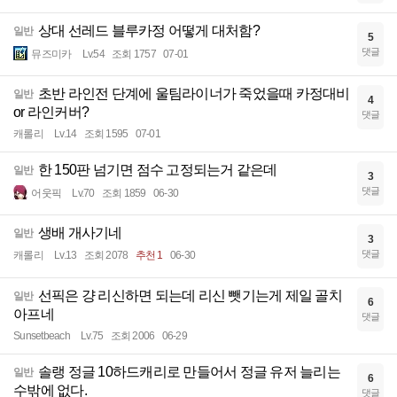
상대 선레드 블루카정 어떻게 대처함?
일반
5
댓글
뮤즈미카
Lv.54
조회 1757
07-01
초반 라인전 단계에 울팀라이너가 죽었을때 카정대비
일반
4
or 라인커버?
댓글
캐롤리
Lv.14
조회 1595
07-01
한 150판 넘기면 점수 고정되는거 같은데
일반
3
댓글
어웃픽
Lv.70
조회 1859
06-30
생배 개사기네
일반
3
댓글
캐롤리
Lv.13
조회 2078
추천 1
06-30
선픽은 걍 리신하면 되는데 리신 뺏기는게 제일 골치
일반
6
아프네
댓글
Sunsetbeach
Lv.75
조회 2006
06-29
솔랭 정글 10하드캐리로 만들어서 정글 유저 늘리는
일반
6
수밖에 없다.
댓글