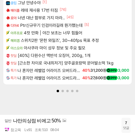
[1]
그냥 안녕수야
클립
[76]
레테 재사용 17번 터짐
메이플
[45]
너넨 대난 함부로 가지 마라..
로아
[5]
Ptr신규무기 인검이라길래 뭔가했는데
디아4
4컷 만화 | 야간 보초는 너무 힘들어
아주프로
스위치2판 ‘몬헌 와일즈’, 30~40fps 목표 추정
해외겜
아사쿠라 마이 성우 정보 및 주요 필모
아스오라
[40%] 다원수산 맥반석 오징어, 200g, 1개
핫딜
[근소한 차이로 국내최저가] 양주골호랑떡 문어발소떡 1kg
핫딜
나 혼자만 레벨업 어라이즈 오버드라이브 디럭스 에디션 Solo Leveling Arise Overdrive Deluxe Edition
40%
31,200원
3,000
특가
나 혼자만 레벨업 어라이즈 오버드라이브 Solo Leveling Arise
40%
27,600원
3,000
특가
나만의상점 비에고 50%
일반
7
댓글
참교육
Lv.91
조회 510
08-04