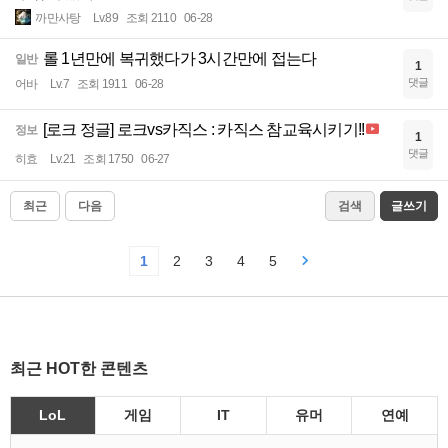
까만사탕
Lv.89
조회 2110
06-28
롤 1년만에 복귀했다가 3시간만에 접는다
일반
1
댓글
어바
Lv.7
조회 1911
06-28
[로크 정글] 로크vs카직스 : 카직스 참교육시키기!!
정보
1
댓글
히효
Lv.21
조회 1750
06-27
최근
다음
검색
글쓰기
1
2
3
4
5
최근 HOT한 콘텐츠
LoL
게임
IT
유머
연예