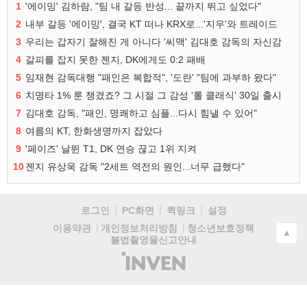
1
'에이밍' 김하람, "팀 내 갈등 반성... 끝까지 뛰고 싶었다"
2
내부 갈등 '에이밍', 결국 KT 떠나 KRX로...'지우'와 트레이드
3
우리는 갑자기 잘해진 게 아니다 '씨맥' 김대호 감독의 자신감
4
갈피를 잡지 못한 젠지, DK에게도 0:2 패배
5
임재현 감독대행 "패인은 복합적", '도란' "팀에 과부하 왔다"
6
치명타 1% 룬 챙겼죠? 그 시절 그 감성 '롤 클래식' 30일 출시
7
김대호 감독, "패인, 명쾌하고 심플...다시 힘낼 수 있어"
8
여름의 KT, 한화생명까지 잡았다
9
'페이즈' 날뛴 T1, DK 연승 끊고 1위 지켜
10
젠지 유상욱 감독 "2세트 역전의 원인...너무 급했다"
로그인
PC화면
퀵링크
설정
청소년보호정책
이용약관
개인정보처리방침
▲
불법촬영물신고안내
(주)
인
벤