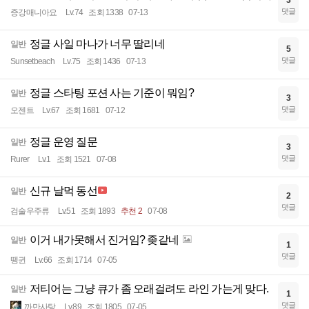
3
댓글
증강매니아요
Lv.74
조회 1338
07-13
정글 사일 마나가 너무 딸리네
일반
5
댓글
Sunsetbeach
Lv.75
조회 1436
07-13
정글 스타팅 포션 사는 기준이 뭐임?
일반
3
댓글
오젠트
Lv.67
조회 1681
07-12
정글 운영 질문
일반
3
댓글
Rurer
Lv.1
조회 1521
07-08
신규 날먹 동선
일반
2
댓글
검술우주류
Lv.51
조회 1893
추천 2
07-08
이거 내가못해서 진거임? 좆같네
일반
1
댓글
뗑귄
Lv.66
조회 1714
07-05
저티어는 그냥 큐가 좀 오래걸려도 라인 가는게 맞다.
일반
1
댓글
까만사탕
Lv.89
조회 1805
07-05