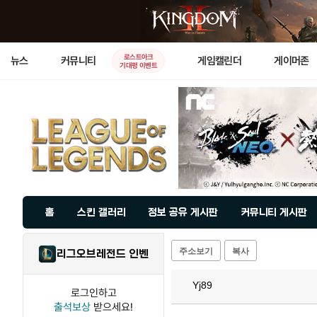
로스트아크
뉴스
커뮤니티
게임캘린더
게이머존
기대평 이벤트
홈
스킨 갤러리
정보 공유 게시판
커뮤니티 게시판
주소보기
복사
리그오브레전드 인벤
Yj89
로그인하고
출석보상
받으세요!