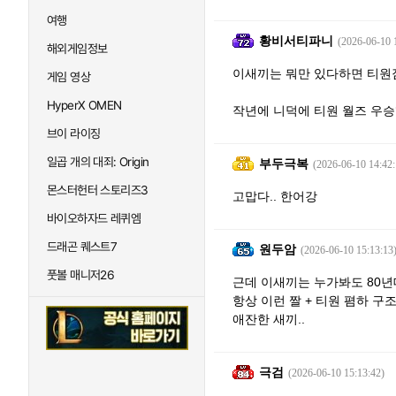
여행
황비서티파니
(2026-06-10 
해외게임정보
이새끼는 뭐만 있다하면 티원
게임 영상
HyperX OMEN
작년에 니덕에 티원 월즈 
브이 라이징
일곱 개의 대죄: Origin
부두극복
(2026-06-10 14:42:
몬스터헌터 스토리즈3
고맙다.. 한어강
바이오하자드 레퀴엠
드래곤 퀘스트7
원두암
(2026-06-10 15:13:13
풋볼 매니저26
근데 이새끼는 누가봐도 80년
항상 이런 짤 + 티원 폄하 구
애잔한 새끼..
극검
(2026-06-10 15:13:42)