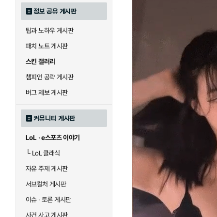
정보 공유 게시판
팁과 노하우 게시판
패치 노트 게시판
스킨 갤러리
챔피언 공략 게시판
버그 제보 게시판
커뮤니티 게시판
LoL · e스포츠 이야기
└
LoL 클래식
자유 주제 게시판
서브컬처 게시판
이슈 · 토론 게시판
사건 사고 게시판