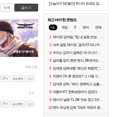
[오늘까지 5천할인] 투디터 트레킹 접이식 폴딩 경량 러닝 편광 선글라스 마라톤 가벼운 운전 자외선차단
목록
글쓰기
최근 HOT한 콘텐츠
LoL
게임
IT
유머
연예
1
'에이밍' 김하람, "팀 내 갈등 반성... 끝까지 뛰고 싶었다"
2
내부 갈등 '에이밍', 결국 KT 떠나 KRX로...'지우'와 트레이드
3
우리는 갑자기 잘해진 게 아니다 '씨맥' 김대호 감독의 자신감
4
갈피를 잡지 못한 젠지, DK에게도 0:2 패배
새로고침
5
임재현 감독대행 "패인은 복합적", '도란' "팀에 과부하 왔다"
6
치명타 1% 룬 챙겼죠? 그 시절 그 감성 '롤 클래식' 30일 출시
감
0
공감 확인
신고
7
김대호 감독, "패인, 명쾌하고 심플...다시 힘낼 수 있어"
8
여름의 KT, 한화생명까지 잡았다
답글
9
'페이즈' 날뛴 T1, DK 연승 끊고 1위 지켜
감
0
공감 확인
신고
10
젠지 유상욱 감독 "2세트 역전의 원인...너무 급했다"