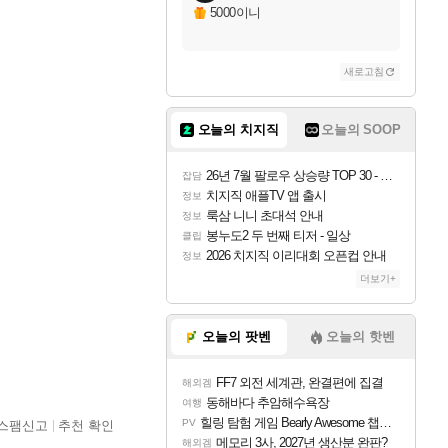
5000이니
새로고침
오늘의 치지직
오늘의 SOOP
26년 7월 팔로우 상승량 TOP 30 - 월간 치지직
잡담
치지직 애플TV 앱 출시
정보
룩삼 니니 초대석 안내
정보
봉누도2 두 번째 티저 - 일상
클립
2026 치지직 이리대회 오픈컵 안내
정보
더보기+
오늘의 팟벤
오늘의 핫벤
FF7 외전 세계관, 완결편에 집결
해외겜
동해바다 추암해수욕장
여행
힐링 탐험 게임 Bearly Awesome 챕터 1 트레일러
PV
스팸신고
추천 확인
메모리 3사, 2027년 생산분 완판?
해외겜