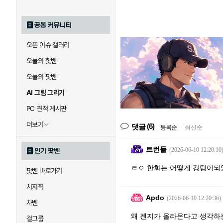
공통 커뮤니티
오픈 이슈 갤러리
오늘의 핫벤
오늘의 팟벤
AI 그림 그리기
PC 견적 게시판
더보기
(6)
댓글
등록순
|
최신순
트런들
(2026-06-10 12:20:10
인기 팟벤
ㄹㅇ 한화는 어떻게 강팀이되
팟벤 바로가기
치지직
Apdo
(2026-06-10 12:20:36)
차벤
왜 젠지가 올라온다고 생각하
걸그룹