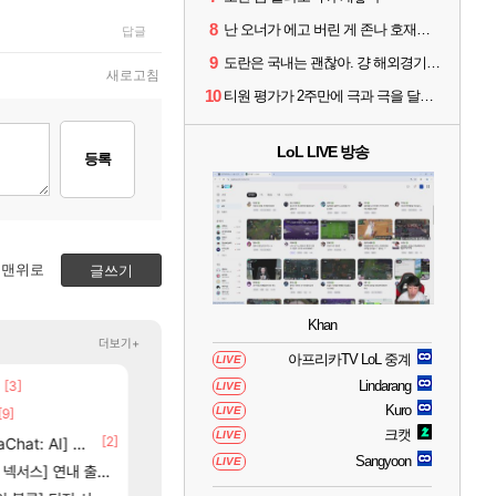
8
난 오너가 에고 버린 게 존나 호재라고 봄
답글
9
도란은 국내는 괜찮아. 걍 해외경기가 개 쓰레기라 그래
새로고침
10
티원 평가가 2주만에 극과 극을 달리고 있네
LoL LIVE 방송
등록
맨위로
글쓰기
Khan
더보기+
아프리카TV LoL 중계
LIVE
[3]
[74]
Lindarang
크로체 따왔습니다
스위치2판 ‘몬헌 와일즈’, 30~40fps 목표 추
로아
해외겜
LIVE
Kuro
LIVE
[9]
[69]
[1]
부산 헌혈 먹튀 ㄷㄷ..
7년만에 가족여행을 다녀왔습니다.
메이플
여행
크캣
LIVE
[35]
[2]
[10]
at: AI] 공개
좀 아니지않냐?
하이퍼 부스트 이후 길 잃은 뉴비분들!
비스트 오브 리인카네이션 정보/공략글 모음
검은사막
비스트
Sangyoon
LIVE
6]
[212]
[3]
스] 연내 출시 예정
신호등 2인 40%글 존나 긁히네 씨발
혹시 이 만화 아시는 분 계신가요
메이플
애니클립