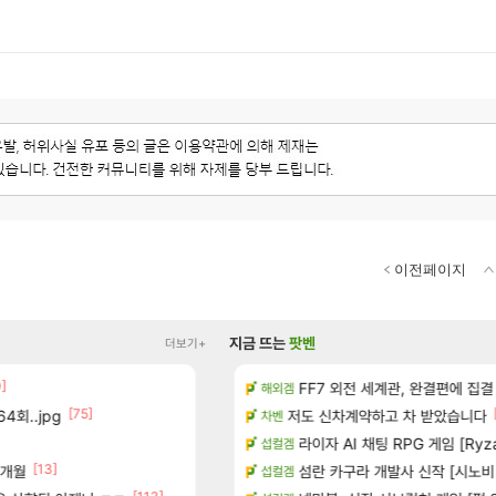
이전페이지
지금 뜨는
팟벤
더보기+
0]
[151]
치노트 (8/5)
8월 9일 썬데이 메이플
FF7 외전 세계관, 완결편에 집결
메이플
해외겜
[75]
[14]
4회..jpg
많은것 같습니다
저도 신차계약하고 차 받았습니다
방금 일어난일
리니지M
차벤
 메인보드값 오르나
라이자 AI 채팅 RPG 게임 [RyzaCh
똘끼형 다 좋은데 해외작업장 도와주는 짓은 
리니지 클래식
섭컬겜
[13]
[1]
[10
7개월
출 점유율 7%…글로벌 4위로 부상
챌린저#77777 저격했습니다!
섬란 카구라 개발사 신작 [시노비 넥서
메이플
섭컬겜