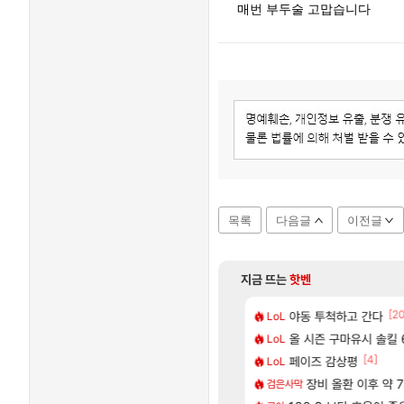
매번 부두술 고맙습니다
목록
다음글
이전글
지금 뜨는
핫벤
[74]
[2
따왔습니다
2판 ‘몬헌 와일즈’, 30~40fps 목표 추정
야동 투척하고 간다
리싱크드 1.06 패
LoL
리싱크드
[69]
[1]
혈 먹튀 ㄷㄷ..
에 가족여행을 다녀왔습니다.
올 시즌 구마유시 솔킬 6
국내에도 이쁜곳이 
LoL
여행
[10]
[4]
 부스트 이후 길 잃은 뉴비분들!
트 오브 리인카네이션 정보/공략글 모음
페이즈 감상평
AI발 원가 압박,
LoL
해외겜
[212]
[3]
2인 40%글 존나 긁히네 씨발
시 이 만화 아시는 분 계신가요
장비 올환 이후 약 
중국 CXMT, D램 매
검은사막
해외겜