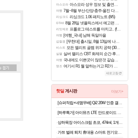
아스오라 성우 정보 및 출연작 모음
아스오라
7월~8월 부산-단양-충주-울진 다녀왔어요~
여행
리싱크드 1.06 패치노트 (8/5)
리싱크드
8월 28일 넷플릭스에서 예고편 공개 예정
GTA6
프롤로그 테스트를 마치고.. (feat. 리아)
리밋제로
[여행_국내] 남해 독일마을
여행
[무한대] 출시일, 8월 13일에 나오나
섭컬겜
모든 엘리트 골렘 위치 공략 (30개) - 방랑 결투가
비스트
실버 팰리스 CBT 화제의 순간·후기 모음
실팰
국내에도 이쁜곳이 많은것 같습니다
여행
여기서 R1 뭘 말하는거고 R2가 뭘말하는걸까요?
명조
새로고침
핫딜
게시판
더보기+
[슈퍼적립+네맴무배] Qi2 20W 인증 갤럭시 맥세이프 케이스 초슬림 에어스킨 맥핏 클리어화이트, 갤럭시Z 폴드8 울트라
[하루특가] 아이뮤즈 LTE 안드로이드 태블릿PC 뮤패드 21.3cm K8
상하목장 아이스크림 초코, 474ml, 1개 + 프로즌 그릭요거트, 350ml, 3종 + 바이오 요거트 파르페, 220ml, 4개
가쯔 벌레 퇴치 휴대용 스마트 전기모기채, 아이보리, 2개