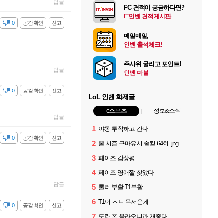
답글
PC 견적이 궁금하다면?
IT인벤 견적게시판
감
0
공감 확인
신고
매일매일,
인벤 출석체크!
주사위 굴리고 포인트!
답글
인벤 마블
감
0
공감 확인
신고
LoL 인벤 화제글
e스포츠
정보&소식
답글
1
야동 투척하고 간다
감
0
공감 확인
신고
2
올 시즌 구마유시 솔킬 64회..jpg
3
페이즈 감상평
4
페이즈 영애짤 찾았다
답글
5
룰러 부활 T1부활
6
T1이 ㅈㄴ 무서운게
감
0
공감 확인
신고
7
도란 폼 올라오니까 개좋다