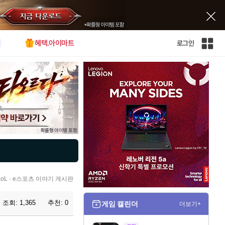
혜택.아이마트
로그인
인
벤
전
체
사
이
트
맵
L · e스포츠 이야기 게시판
조회:
1,365
추천:
0
게임 캘린더
더보기+