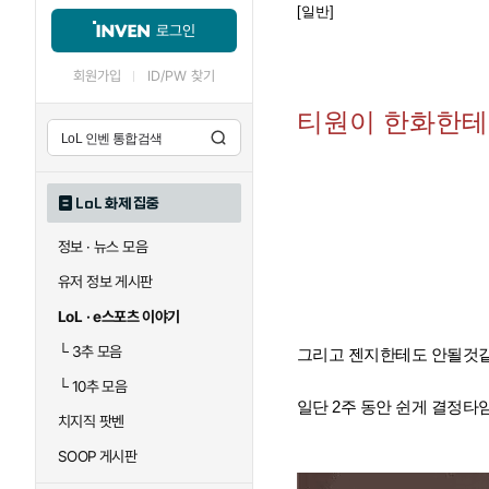
[일반]
로그인
회원가입
ID/PW 찾기
티원이 한화한테
LoL 화제 집중
정보 · 뉴스 모음
유저 정보 게시판
LoL · e스포츠 이야기
└
3추 모음
그리고 젠지한테도 안될것
└
10추 모음
일단 2주 동안 쉰게 결정타
치지직 팟벤
SOOP 게시판