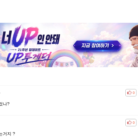
)
공감
비공
0
었나?
공감
비공
0
는거지 ?