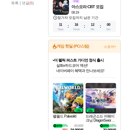
모집
목록
|
댓글(
6
)
아스오라 CBT 모집
08.19
참가자 모집까지 남은 기간
11
16
11
59
Days
Hours
Min
Sec
게임 핫딜 (PC/스팀)
스토어+
더 렐릭 퍼스트 가디언 정식 출시
설화x하드코어 액션!
네이버페이 혜택과 만나보세요!
인벤게임즈 8월 특별 할인!
드래곤소드: 어웨이크닝 입점!
문명 7 특별 할인!
마블 투혼 파이팅 소울즈 정식출시!
귀무자: 검의 길 예약 판매 중!
비스트 오브 리인카네이션 정식 출시!
커세어 코브 출시 기념 할인!
베데스다 40주년 기념 할인 중!
캡콤 프렌차이즈 할인 진행 중!
캡콤 일부 상품 상시 할인
스타워즈 은하계 레이서
로블록스 기프트 카드 공식 입점
인기 퍼블리셔 모음!
스팀으로 만나는 드래곤소드!
조선&고려 DLC 출시 예정
마블 히어로 총 출동&화려한 격투!
10% 할인과
게임프릭 신작 IP
해적'섬'을 발전시키자!
베데스다의 명작들을
몬헌, 바하 등 인기 IP를
몬헌 와일즈 & 드래곤즈 도그마2
인벤게임즈에서 10% 추가 적립
Robux를 가장 안전하고
최대 90% 할인가를 만나보세요!
네이버혜택과 함께 만나보세요!
50%할인&추가 적립까지!
네이버 포인트 혜택까지!
이니&베니 혜택까지!
네이버 혜택가와 함께 예약하세요!
할인&네이버혜택으로 만나보세요!
40주년 프로모션으로 만나보세요!
할인가에 만나보세요!
일부 에디션 상시 할인!
혜택으로 예약 판매 중
편안하게 충전하세요
팰월드 Palworld
드래곤소드 어웨이
크닝 DragonSword A
wakening
5%
32,000
10%