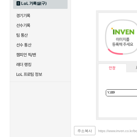
LoL 기록실(구)
경기기록
선수기록
팀 통산
선수 통산
챔피언 픽/밴
레더 랭킹
인장
LoL 프로팀 정보
주소복사
https://www.inven.co.kr/b