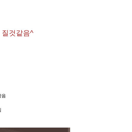
 질것같음^
같음
임