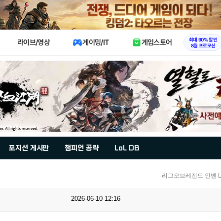
X
최대 90% 할인
라이브/영상
게이밍/IT
게임스토어
8월 프로모션
포지션 게시판
챔피언 공략
LoL DB
리그오브레전드 인벤 Lo
2026-06-10 12:16