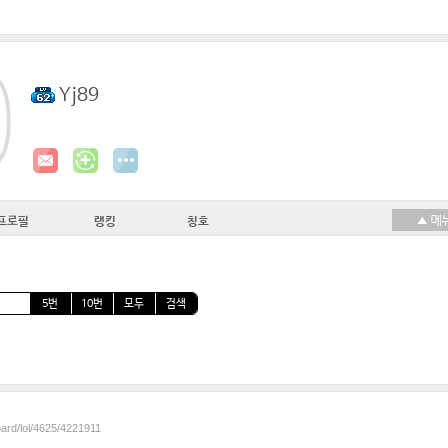
Yj89
프로필
랭킹
칭호
5번
10번
모두
검색
oard/lol/4625/4221911