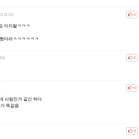
13:22:11)
공감
비공
0
짐 이지랄ㅋㅋㅋ
우승했더라ㅋㅋㅋㅋㅋㅋ
14)
공감
비공
0
)
공감
비공
0
대 사람인거 같긴 하다
조가 똑같음
공감
비공
0