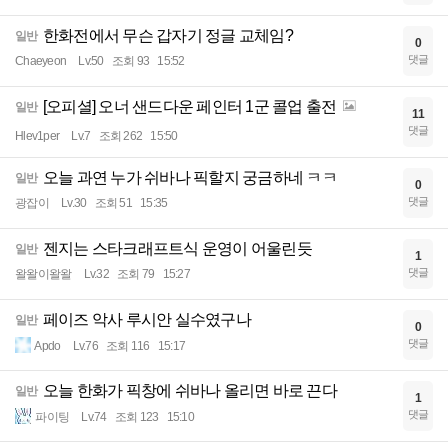
한화전에서 무슨 갑자기 정글 교체임?
일반
0
댓글
Chaeyeon
Lv.50
조회 93
15:52
[오피셜] 오너 샌드다운 페인터 1군 콜업 출전
일반
11
댓글
Hlev1per
Lv.7
조회 262
15:50
오늘 과연 누가 쉬바나 픽할지 궁금하네 ㅋㅋ
일반
0
댓글
광잡이
Lv.30
조회 51
15:35
젠지는 스타크래프트식 운영이 어울린듯
일반
1
댓글
왈왈이왈왈
Lv.32
조회 79
15:27
페이즈 악사 루시안 실수였구나
일반
0
댓글
Apdo
Lv.76
조회 116
15:17
오늘 한화가 픽창에 쉬바나 올리면 바로 끈다
일반
1
댓글
파이팅
Lv.74
조회 123
15:10