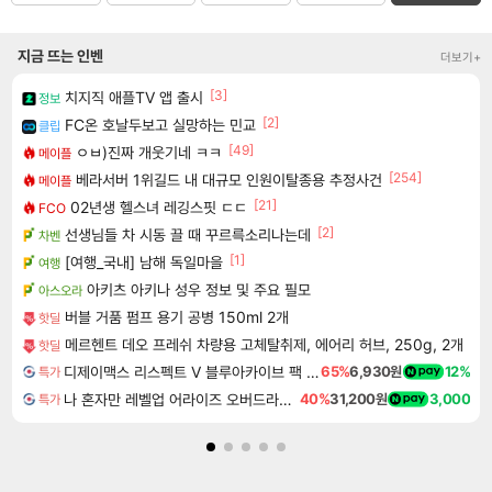
지금 뜨는 인벤
더보기+
[3]
치지직 애플TV 앱 출시
정보
[2]
FC온 호날두보고 실망하는 민교
클립
[49]
ㅇㅂ)진짜 개웃기네 ㅋㅋ
메이플
[254]
베라서버 1위길드 내 대규모 인원이탈종용 추정사건
메이플
[21]
02년생 헬스녀 레깅스핏 ㄷㄷ
FCO
[2]
선생님들 차 시동 끌 때 꾸르륵소리나는데
차벤
[1]
[여행_국내] 남해 독일마을
여행
아키츠 아키나 성우 정보 및 주요 필모
아스오라
버블 거품 펌프 용기 공병 150ml 2개
핫딜
메르헨트 데오 프레쉬 차량용 고체탈취제, 에어리 허브, 250g, 2개
핫딜
디제이맥스 리스펙트 V 블루아카이브 팩 DJMAX RESPECT V Blue Archive Pack DLC
65%
6,930원
12%
특가
나 혼자만 레벨업 어라이즈 오버드라이브 디럭스 에디션 Solo Leveling Arise Overdrive Deluxe Edition
40%
31,200원
3,000
특가