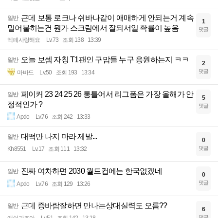
근데 보통 로크나 쉬바나같이 애매하게 안되는거 계속
일반
1
밀어붙히는건 뭔가 스크림에서 잘되서일 확률이 높음
댓글
엑페사랑해요
Lv.73
조회 138
13:39
오늘 보셈 자칭 T1팬인 구맘들 누구 응원하는지 ㅋㅋ
일반
2
댓글
마바드
Lv.50
조회 193
13:34
페이커 23 24 25 26 통틀어서 리그폼은 가장 올해가 안
일반
5
정적인가 ?
댓글
Apdo
Lv.76
조회 242
13:33
대떡만 나지 마라 제발...
일반
0
댓글
Kh8551
Lv.17
조회 111
13:32
진짜 여차하면 2030 월드컵에는 한국없겠네
일반
0
댓글
Apdo
Lv.76
조회 129
13:26
근데 증바람잘하면 만나는상대실력도 오름??
일반
6
댓글