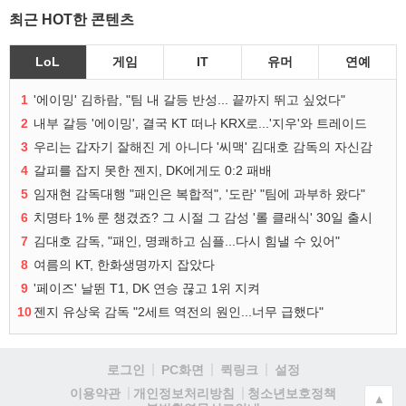
최근 HOT한 콘텐츠
LoL
게임
IT
유머
연예
1
'에이밍' 김하람, "팀 내 갈등 반성... 끝까지 뛰고 싶었다"
2
내부 갈등 '에이밍', 결국 KT 떠나 KRX로...'지우'와 트레이드
3
우리는 갑자기 잘해진 게 아니다 '씨맥' 김대호 감독의 자신감
4
갈피를 잡지 못한 젠지, DK에게도 0:2 패배
5
임재현 감독대행 "패인은 복합적", '도란' "팀에 과부하 왔다"
6
치명타 1% 룬 챙겼죠? 그 시절 그 감성 '롤 클래식' 30일 출시
7
김대호 감독, "패인, 명쾌하고 심플...다시 힘낼 수 있어"
8
여름의 KT, 한화생명까지 잡았다
9
'페이즈' 날뛴 T1, DK 연승 끊고 1위 지켜
10
젠지 유상욱 감독 "2세트 역전의 원인...너무 급했다"
로그인
PC화면
퀵링크
설정
청소년보호정책
이용약관
개인정보처리방침
▲