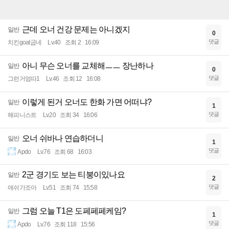
근데 오너 건강 문제는 아니겠지
일반
0
댓글
치킨goat굽네
Lv.40
조회 2
16:09
아니 무슨 오너를 교체해ㅡㅡ 장난하나
일반
0
댓글
그런거엄따1
Lv.46
조회 12
16:08
이렇게 된거 오너도 한화 가면 어떠냐?
일반
1
댓글
해피니스트
Lv.20
조회 34
16:06
오너 쉬바나 연습하더니
일반
1
댓글
Apdo
Lv.76
조회 68
16:03
2군 경기도 보는 티붕이있나요
일반
2
댓글
애쉬가조아
Lv.51
조회 74
15:58
그럼 오늘 T1은 도페페페케임?
일반
1
댓글
Apdo
Lv.76
조회 118
15:56