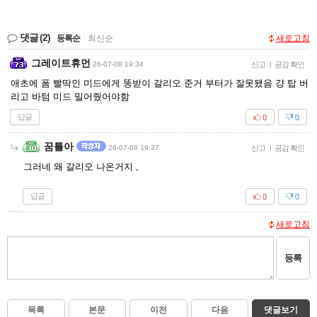
댓글
(2)
등록순
|
최신순
새로고침
그레이트휴먼
26-07-08 19:34
신고
|
공감 확인
애초에 폼 빨딱인 미드에게 똥받이 갈리오 준거 부터가 잘못됐음 걍 탑 버
리고 바텀 미드 밀어줬어야함
답글
0
0
꿈틀아
26-07-08 19:37
신고
|
공감 확인
그러네 왜 갈리오 나온거지 ,
답글
0
0
새로고침
등록
목록
본문
이전
다음
댓글보기