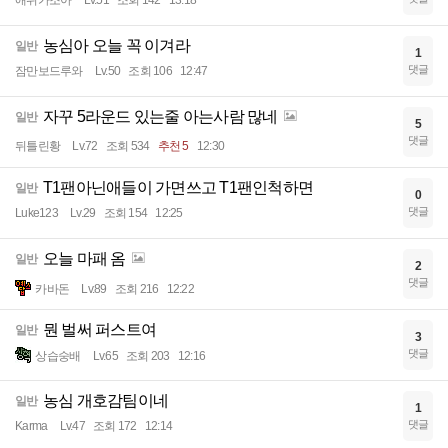
애쉬가조아
Lv.51
조회 142
13:18
농심아 오늘 꼭 이겨라
일반
1
댓글
잠만보드루와
Lv.50
조회 106
12:47
자꾸 5라운드 있는줄 아는사람 많네
일반
5
댓글
뒤틀린황
Lv.72
조회 534
추천 5
12:30
T1팬아닌애들이 가면쓰고 T1팬인척하면
일반
0
댓글
Luke123
Lv.29
조회 154
12:25
오늘 마패 옴
일반
2
댓글
카바돈
Lv.89
조회 216
12:22
뭔 벌써 퍼스트여
일반
3
댓글
상습숭배
Lv.65
조회 203
12:16
농심 개호감팀이네
일반
1
댓글
Karma
Lv.47
조회 172
12:14