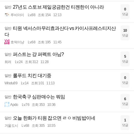
27년도 스토브 제일궁금한건 티젠한이 아니라
일반
0
댓글
루비아이
Lv.88
조회 154
12:13
티원 넥서스마무리효과산다 vs 카이사프레스티지산
일반
10
다
댓글
호떡이냥
Lv.68
조회 195
11:45
퍼스트는 걍 퍼펙트 아님?
일반
5
댓글
희려
Lv.24
조회 312
11:28
롤푸드 치킨 대기중
일반
0
댓글
Wlsdu89
Lv.14
조회 101
11:13
한국축구 심판매수는 뭐임
일반
6
댓글
Apdo
Lv.76
조회 353
10:36
오늘 한화가 티원 잡으면 ㄹㅇ 비빔밥이네
일반
1
댓글
겨울도시
Lv.68
조회 305
10:35