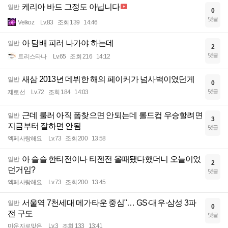
케리아 바드 그정도 아닙니다
일반
0
댓글
Velkoz
Lv.83
조회 139
14:46
아 담배 피러 나가야 하는데
일반
2
댓글
트리스타나
Lv.65
조회 216
14:12
새삼 2013년 데뷔한 해의 페이커가 넘사벽이였던게
일반
0
댓글
제로선
Lv.72
조회 184
14:03
근데 룰러 아직 폼찾으면 안되는데 롤드컵 우승할려면
일반
3
지금부터 잘하면 안됨
댓글
엑페사랑해요
Lv.73
조회 200
13:58
아 슬슬 한티전이나 티젠전 올때됐다했더니 오늘이었
일반
2
던거임?
댓글
엑페사랑해요
Lv.73
조회 200
13:45
서울역 7천세대 메가타운 중심"… GS·대우·삼성 3파
일반
0
전 구도
댓글
마운자로맞은
Lv.3
조회 133
13:41