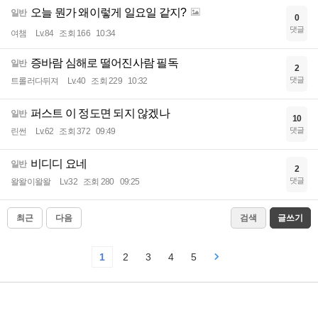
오늘 뭔가 왜이렇게 일요일 같지?
일반
0
댓글
여챔
Lv.84
조회 166
10:34
증바람 심해로 떨어진사람 필독
일반
2
댓글
트롤러다뒤져
Lv.40
조회 229
10:32
퍼스트 이 정도면 되지 않겠나
일반
10
댓글
린썬
Lv.62
조회 372
09:49
비디디 요네
일반
2
댓글
왈왈이왈왈
Lv.32
조회 280
09:25
최근
다음
검색
글쓰기
1
2
3
4
5