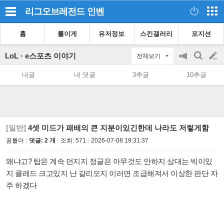
리그오브레전드
인벤
홈
롤이게
유저정보
스킨갤러리
포지션
LoL · e스포츠 이야기
전체보기
공
검
글
지
색
내글
내 댓글
3추글
10추글
on/off
쓰
기
[일반]
4셋 미드가 패배의 큰 지분이있긴한데 나라도 저렇게함
꿈틀아
댓글: 2 개
조회:
571
2026-07-08 19:31:37
왜냐고? 탑은 계속 던지지 정글은 아무것도 안하지 상대는 빅이있
지 클레드 크고있지 난 갈리오지 이러면 조급해져서 이상한 판단 자
주 하겠다