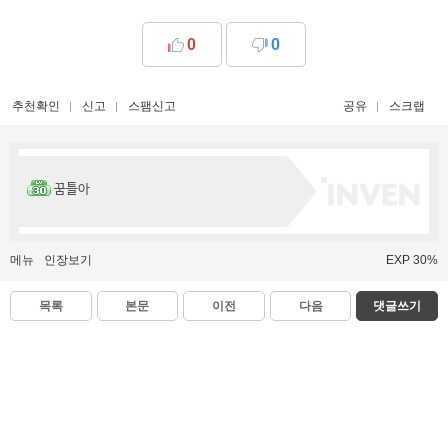
0
0
추천확인
신고
스팸신고
공유
스크랩
꿈틀아
메뉴
인장보기
EXP 30%
목록
본문
이전
다음
댓글쓰기