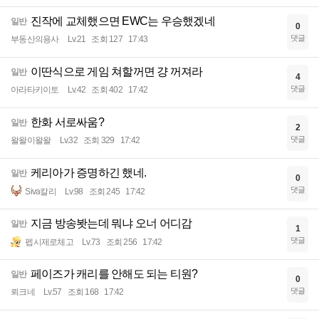
진작에 교체했으면 EWC는 우승했겠네
일반
0
댓글
부동산의용사
Lv.21
조회 127
17:43
이딴식으로 게임 쳐할꺼면 걍 꺼져라
일반
4
댓글
아라타키이토
Lv.42
조회 402
17:42
한화 서로싸움?
일반
2
댓글
왈왈이왈왈
Lv.32
조회 329
17:42
케리아가 증명하긴 했네.
일반
0
댓글
Siva칼리
Lv.98
조회 245
17:42
지금 방송봣는데 뭐냐 오너 어디감
일반
1
댓글
펩시제로체고
Lv.73
조회 256
17:42
페이즈가 캐리를 안해도 되는 티원?
일반
0
댓글
뢰크네
Lv.57
조회 168
17:42