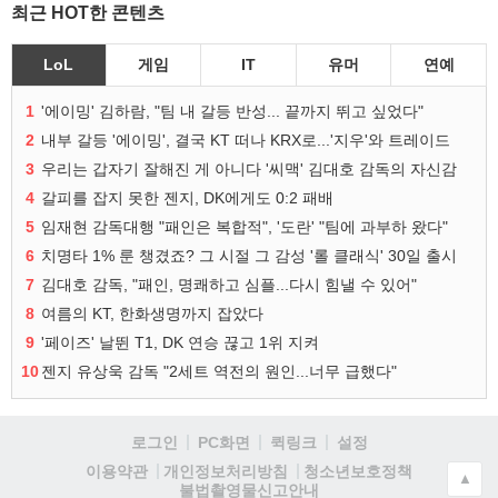
최근 HOT한 콘텐츠
LoL
게임
IT
유머
연예
1
'에이밍' 김하람, "팀 내 갈등 반성... 끝까지 뛰고 싶었다"
2
내부 갈등 '에이밍', 결국 KT 떠나 KRX로...'지우'와 트레이드
3
우리는 갑자기 잘해진 게 아니다 '씨맥' 김대호 감독의 자신감
4
갈피를 잡지 못한 젠지, DK에게도 0:2 패배
5
임재현 감독대행 "패인은 복합적", '도란' "팀에 과부하 왔다"
6
치명타 1% 룬 챙겼죠? 그 시절 그 감성 '롤 클래식' 30일 출시
7
김대호 감독, "패인, 명쾌하고 심플...다시 힘낼 수 있어"
8
여름의 KT, 한화생명까지 잡았다
9
'페이즈' 날뛴 T1, DK 연승 끊고 1위 지켜
10
젠지 유상욱 감독 "2세트 역전의 원인...너무 급했다"
로그인
PC화면
퀵링크
설정
청소년보호정책
이용약관
개인정보처리방침
▲
불법촬영물신고안내