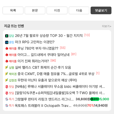
목록
본문
이전
다음
댓글보기
지금 뜨는 인벤
더보기+
[13]
26년 7월 팔로우 상승량 TOP 30 - 월간 치지직
잡담
마크 RPG 고민하는 이경민?
클립
[55]
후닝 780억 부자 아니였음??
메이플
[81]
아이고... 길드내에서 쿠데타 일어났네
메이플
[96]
이거 진짜 뭐라는거야?
메이플
실버 팰리스 CBT 화제의 순간·후기 모음
실팰
[1]
중국 CXMT, D램 매출 점유율 7%…글로벌 4위로 부상
해외겜
무한대 아난타 유출과 앞으로의 예상 (루머)
섭컬겜
[N배송] 루메나 서큘레이터 무소음 bldc 써큘레이터 아기방 셔큘레이트 FAN GCD10
핫딜
[알람10%쿠폰+슈퍼적립][내일출발]듀오백 T-TWO 올메쉬 사무용 컴퓨터 책상 학생 공부 의자(좌판커버포함)
핫딜
그랑블루 판타지 리링크 엔드리스 라그나로크 업그레이드 킷 Granblue Fantasy Relink Endless Ragnarok Upgrade Kit DLC
36,800원
5,000
특가
옥토패스 트래블러 II Octopath Traveler II
49,800원
70%
14,940원
특가