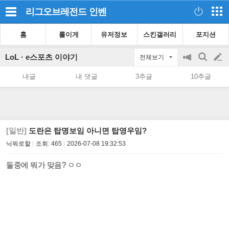
리그오브레전드
인벤
홈
롤이게
유저정보
스킨갤러리
포지션
LoL · e스포츠 이야기
전체보기
공
검
글
지
색
내글
내 댓글
3추글
10추글
on/off
쓰
기
[일반]
도란은 탑명보임 아니면 탑영우임?
닉뭐로할
조회:
465
2026-07-08 19:32:53
둘중에 뭐가 맞음? ㅇㅇ