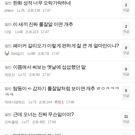
한화 성적 너무 오락가락하네
일반
2
댓글
jinkiss
Lv.76
조회 156
17:47
이 새끼 진짜 롤잘알 이면 개추
일반
2
댓글
아동
Lv.48
조회 224
17:47
페이커 갈리오가 이렇게 편하게 잘 큰 게 얼마만이냐?
일반
0
댓글
Siva칼리
Lv.98
조회 78
17:47
이쯤에서 써보는 옛날에 섭섭했던 말
일반
0
댓글
제로선
Lv.72
조회 90
17:47
탐동이 <- 갑자기 롤잘알처럼 보이면 개추 ㄹㅇㅋㅋㅋ
일반
0
ㅋㅋ
댓글
엑페사랑해요
Lv.73
조회 144
추천 1
17:46
근데 오너는 진짜 무슨일이야?
일반
11
댓글
모락몰랑
Lv.77
조회 402
17:46