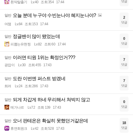
댓글
흰딱탈출기
Lv.40
조회 354
17:44
오늘 분데 누구야 수빈눈나야 혜지눈나야?
일반
2
댓글
여챔
Lv.84
조회 153
17:44
정글밴이 많이 됐었는데
일반
0
댓글
피뽑는유현찡
Lv.82
조회 60
17:44
이러면 티원 1위는 확정인거???
일반
7
댓글
광잡이
Lv.30
조회 455
17:43
도란 이번엔 퍼스트 받겠네
일반
7
댓글
희려
Lv.24
조회 286
17:43
되게 차갑게 하네 무리해서 쳐박지 않고
일반
0
댓글
메가나르
Lv.72
조회 139
17:43
오너 판테온은 확실히 못했던거같은데
일반
18
댓글
휴면회원크
Lv.42
조회 528
17:43