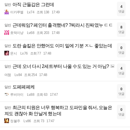
아직 근들갑은 그런데
일반
4
댓글
이카루엘
Lv.74
조회 138
17:49
근데뭐임? 페인터 출격했네? ?찌라시 진짜였누 ㄷㄷ
일반
8
댓글
호떡이냥
Lv.68
조회 203
17:48
도란 솔킬은 안했어도 이미 밑에 기분 ㅈㄴ 좋았는데
일반
0
댓글
문시
Lv.76
조회 77
17:48
근데 오너 다시 2세트부터 나올 수도 있는 거 아님?
일반
4
댓글
여챔
Lv.84
조회 254
17:48
도페페페케
일반
0
댓글
루비아이
Lv.88
조회 63
17:47
최근의 티원은 너무 행복하고 도파민을 줘서, 오늘은
일반
0
져도 괜찮아 화 안날게 했는데
댓글
정불주
Lv.86
조회 73
17:47