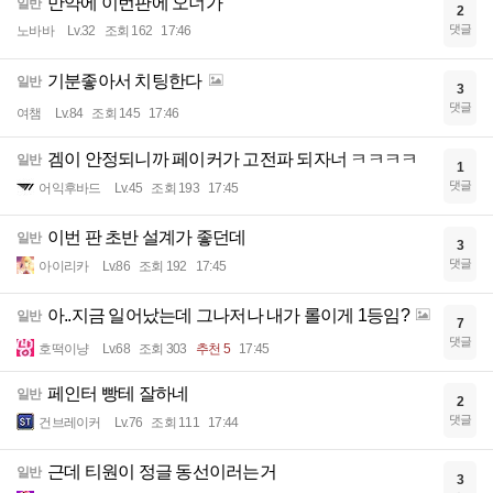
만약에 이번판에 오너가
일반
2
댓글
노바바
Lv.32
조회 162
17:46
기분좋아서 치팅한다
일반
3
댓글
여챔
Lv.84
조회 145
17:46
겜이 안정되니까 페이커가 고전파 되자너 ㅋㅋㅋㅋ
일반
1
댓글
어익후바드
Lv.45
조회 193
17:45
이번 판 초반 설계가 좋던데
일반
3
댓글
아이리카
Lv.86
조회 192
17:45
아..지금 일어났는데 그나저나 내가 롤이게 1등임?
일반
7
댓글
호떡이냥
Lv.68
조회 303
추천 5
17:45
페인터 빵테 잘하네
일반
2
댓글
건브레이커
Lv.76
조회 111
17:44
근데 티원이 정글 동선이러는거
일반
3