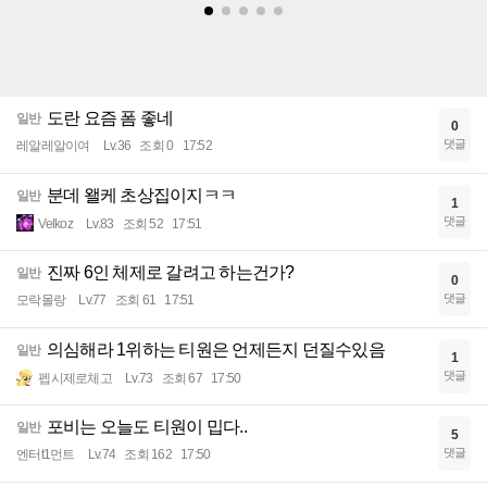
도란 요즘 폼 좋네
일반
0
댓글
레알레알이여
Lv.36
조회 0
17:52
분데 왤케 초상집이지ㅋㅋ
일반
1
댓글
Velkoz
Lv.83
조회 52
17:51
진짜 6인 체제로 갈려고 하는건가?
일반
0
댓글
모락몰랑
Lv.77
조회 61
17:51
의심해라 1위하는 티원은 언제든지 던질수있음
일반
1
댓글
펩시제로체고
Lv.73
조회 67
17:50
포비는 오늘도 티원이 밉다..
일반
5
댓글
엔터t1먼트
Lv.74
조회 162
17:50