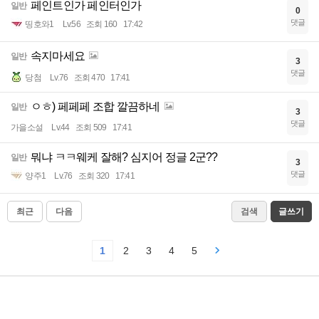
페인트인가 페인터인가
일반
0
댓글
띵호와1
Lv.56
조회 160
17:42
속지마세요
일반
3
댓글
당첨
Lv.76
조회 470
17:41
ㅇㅎ) 페페페 조합 깔끔하네
일반
3
댓글
가을소설
Lv.44
조회 509
17:41
뭐냐 ㅋㅋ웨케 잘해? 심지어 정글 2군??
일반
3
댓글
양주1
Lv.76
조회 320
17:41
최근
다음
검색
글쓰기
1
2
3
4
5