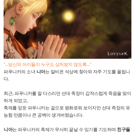
"...당신의 아이들이 누구도 상처받지 않도록..."
파푸니카의 소녀
니아
는 알비온 석상에 찾아와 자주 기도를 올립니
다.
최근, 파푸니카를 잘 다스리던 선대 족장이 갑작스럽게 죽음을 맞이
하게 되었고,
축제를 앞둔 파푸니카는 겉으로 평화로워 보이지만 선대 족장의 유
능함 만큼이나 큰 공백이 생겨버렸습니다.
니아
는 파푸니카의 축제가 무사히 끝날 수 있기를 기도하며
친구들