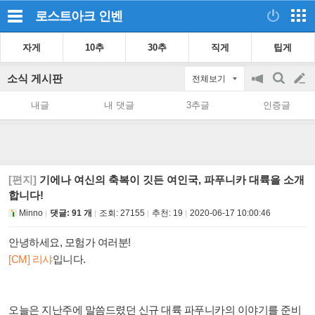
로스트아크
인벤
자게
10추
30추
직게
팁게
소식 게시판
전체보기
공
검
글
지
색
내글
내 댓글
3추글
인증글
on/off
쓰
기
[편지]
기에나 여신의 축복이 깃든 여인국, 파푸니카 대륙을 소개
합니다!
Minno
댓글: 91 개
조회:
27155
추천:
19
2020-06-17 10:00:46
안녕하세요, 모험가 여러분!
[CM] 리샤
입니다.
오늘은 지난주에 말씀드렸던 신규 대륙 파푸니카의 이야기를 준비