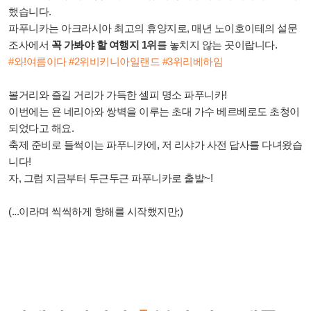
했습니다.
파푸니카는 아크라시아 최고의 휴양지로, 매년 노이호이테의 설문
조사에서
꼭 가봐야 할 여행지 1위
를 놓치지 않는 곳이랍니다.
#와!여름이다 #2위비키니아일랜드 #3위리베하임
볼거리와 즐길 거리가 가득한 셀피 명소 파푸니카!
이번에는 욘 네리아와 쌍벽을 이루는 초대 가수 베르베로도 초청이
되었다고 해요.
축제 준비로 들썩이는 파푸니카에, 저 리샤가 사전 답사를 다녀왔습
니다!
자, 그럼 지금부터 두근두근 파푸니카로 출발~!
(...이라며 씩씩하게 항해를 시작했지만;)