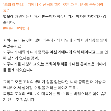
"조화의 뿌리는 기에나 여신님의 힘이 깃든 파푸니카의 근원이에
요."
별모래 해변에는 니아의 친구이자 파푸니카의 학자인
자하라
가 있
습니다.
#똑순이 #책벌레
자하라는 아는 것이 많아 파푸니카의 비밀에 대해 이것저것을 알려
주었는데요.
파푸니카 대륙의 니아 종족은
여신 기에나에 의해 태어나고
그로 인
해 남자가 없다는 것과,
파푸니카를 지탱하고 있는
조화의 뿌리들
에 대한 흥미로운 이야기
를 듣게 되었습니다.
그리고 모든 조화의 뿌리가 힘을 잃는다면, 니아 종족은 더 이상 파
푸니카에서 살아갈 수 없을 거라는 이야기도요...
족장과 조화의 뿌리... 이 대륙에는 알 수 없는 비밀스러운 힘이 숨겨
져 있는 것 같습니다.