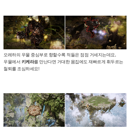
오레하의 우물 중심부로 향할수록 적들은 점점 거세지는데요,
우물에서
키케라
를 만난다면 거대한 몸집에도 재빠르게 휘두르는
철퇴를 조심하세요!