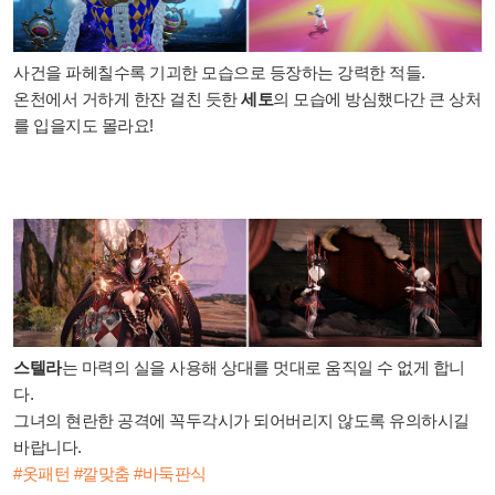
사건을 파헤칠수록 기괴한 모습으로 등장하는 강력한 적들.
온천에서 거하게 한잔 걸친 듯한
세토
의 모습에 방심했다간 큰 상처
를 입을지도 몰라요!
스텔라
는 마력의 실을 사용해 상대를 멋대로 움직일 수 없게 합니
다.
그녀의 현란한 공격에 꼭두각시가 되어버리지 않도록 유의하시길
바랍니다.
#옷패턴 #깔맞춤 #바둑판식