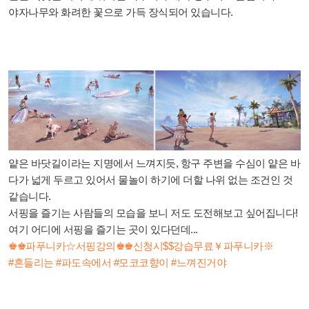
야자나무와 화려한 꽃으로 가득 장식되어 있습니다.
얕은 바닷길이라는 지명에서 느껴지듯, 항구 주변을 수심이 얕은 바
다가 넓게 두르고 있어서 물놀이 하기에 더할 나위 없는 조건인 것
같습니다.
서핑을 즐기는 사람들의 모습을 보니 저도 도전해보고 싶어집니다!
여기 어디에 서핑을 즐기는 곳이 있다던데...
♚♚파푸니카☆서핑강의♚♚신청시$$강습무료￥파푸니카※
#흔들리는 #파도속에서 #모코코향이 #느껴진거야