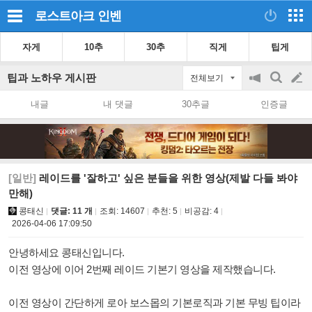
로스트아크
인벤
자게
10추
30추
직게
팁게
팁과 노하우 게시판
전체보기
공
검
글
지
색
내글
내 댓글
30추글
인증글
on/off
쓰
기
[일반]
레이드를 '잘하고' 싶은 분들을 위한 영상(제발 다들 봐야
만해)
콩태신
댓글: 11 개
조회:
14607
추천:
5
비공감:
4
2026-04-06 17:09:50
안녕하세요 콩태신입니다.
이전 영상에 이어 2번째 레이드 기본기 영상을 제작했습니다.
이전 영상이 간단하게 로아 보스몹의 기본로직과 기본 무빙 팁이라