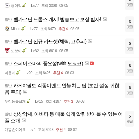
댓글
킁아악
Lv.77
조회 3368
08-05
벨가르딘 드롭스 개시! 방송보고 보상 받자!
일반
3
댓글
Minno
Lv.77
조회 6479
추천 4
08-05
벨가르딘 신규 카드셋(체력, 고추피)
일반
0
댓글
또보아
Lv.82
조회 6616
08-05
스페이스바의 중요성(with.모코코)
일반
8
댓글
이음메
Lv.20
조회 6426
추천 4
08-03
카게or필보 각종이벤트 안놓치는 팁 (초반 설정 귀찮
일반
6
음 주의)
댓글
두정동불날개
Lv.15
조회 4197
추천 3
08-03
상상악세, 아바타 등 매물 쉽게 알림 받아볼 수 있는 어
일반
5
플 소개
댓글
개똥손이에요
Lv.4
조회 3098
추천 4
08-02