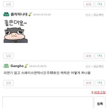
답글
0
0
좀작작나대
26-04-15 03:18
신고
|
공감 확인
답글
0
0
Ganghs
26-04-15 09:51
신고
|
공감 확인
피면기 없고 스페이스면역시간 0.68초인 캐릭은 어떻게 하나용
답글
0
0
새로고침
등록