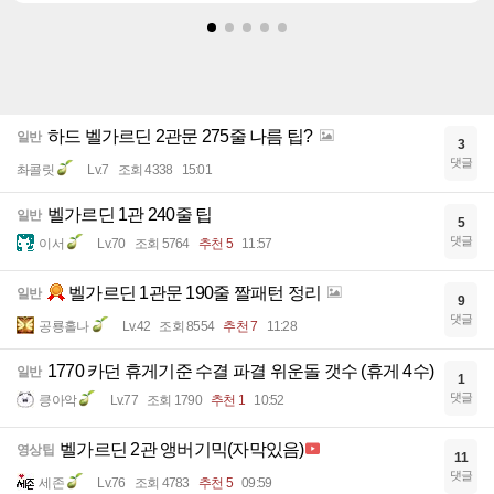
하드 벨가르딘 2관문 275줄 나름 팁?
일반
3
댓글
촤콜릿
Lv.7
조회 4338
15:01
벨가르딘 1관 240줄 팁
일반
5
댓글
이서
Lv.70
조회 5764
추천 5
11:57
벨가르딘 1관문 190줄 짤패턴 정리
일반
9
댓글
공룡홀나
Lv.42
조회 8554
추천 7
11:28
1770 카던 휴게기준 수결 파결 위운돌 갯수 (휴게 4수)
일반
1
댓글
킁아악
Lv.77
조회 1790
추천 1
10:52
벨가르딘 2관 앵버기믹(자막있음)
영상팁
11
댓글
세존
Lv.76
조회 4783
추천 5
09:59