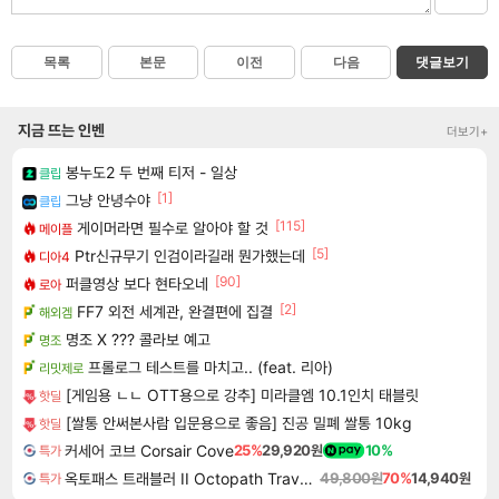
목록
본문
이전
다음
댓글보기
지금 뜨는 인벤
더보기+
봉누도2 두 번째 티저 - 일상
클립
[1]
그냥 안녕수야
클립
[115]
게이머라면 필수로 알아야 할 것
메이플
[5]
Ptr신규무기 인검이라길래 뭔가했는데
디아4
[90]
퍼클영상 보다 현타오네
로아
[2]
FF7 외전 세계관, 완결편에 집결
해외겜
명조 X ??? 콜라보 예고
명조
프롤로그 테스트를 마치고.. (feat. 리아)
리밋제로
[게임용 ㄴㄴ OTT용으로 강추] 미라클엠 10.1인치 태블릿
핫딜
[쌀통 안써본사람 입문용으로 좋음] 진공 밀폐 쌀통 10kg
핫딜
커세어 코브 Corsair Cove
25%
29,920원
10%
특가
옥토패스 트래블러 II Octopath Traveler II
49,800원
70%
14,940원
특가