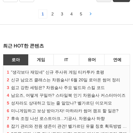
1
2
3
4
5
최근 HOT한 콘텐츠
로아
게임
IT
유머
연예
1
"생각보다 재밌네" 신규 주사위 게임 티카투카 호평
2
신규 남요즈 클래스는 차원술사! 6월 20일 로아온 썸머 정리
3
쉽고 강한 세팅은? 차원술사 주요 빌드와 스킬 코드
4
남요즈, 어떻게 꾸밀까? 스타일북 인기 차원술사 커스터마이즈
5
성자라도 상대하고 있는 줄 알았나? 벨가르딘 이모저모
6
미니게임하고 보상 받아가자! 마하라카 썸머 캠프 할 일은?
7
후속 조정 나선 로스트아크...기공사, 차원술사 하향
8
잡기 관리와 전원 생존이 관건! 벨가르딘 유물 칭호 획득방법 정리