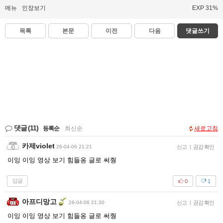
메뉴
인장보기
EXP 31%
목록
본문
이전
다음
댓글쓰기
댓글
(11)
등록순
|
최신순
새로고침
카제violet
26-04-06 21:21
신고
|
공감 확인
이잉 이잉 영상 보기 힘들옹 글로 써줭
답글
0
1
아프디망고
26-04-06 21:30
신고
|
공감 확인
이잉 이잉 영상 보기 힘들옹 글로 써줭