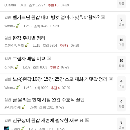
댓글
Quarem
Lv.11
조회 12727
추천 16
07-29
벨가르딘 완갑 대비 방컷 얼마나 맞춰야할까?
일반
5
댓글
Wmmw
Lv.53
조회 8749
07-29
완갑 주차별 정리
일반
10
댓글
고민이많은모
Lv.15
조회 9854
추천 3
07-29
그림자 배템 비교
일반
10
댓글
신이당
Lv.39
조회 8003
추천 2
07-29
노숨)완갑 10강, 15강, 25강 소모 재화 기댓값 정리
일반
4
댓글
Wmmw
Lv.53
조회 9209
추천 4
07-29
글 올리는 현재 시점 완갑 수호석 꿀팁
일반
0
댓글
봐서뭐하게
Lv.40
조회 5281
07-29
신규장비 완갑 재련에 필요한 재료 표
일반
8
댓글
크란츠
Lv.87
조회 10671
07-29