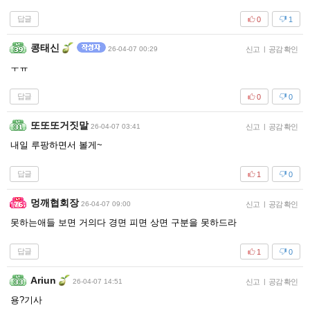
답글
0
1
콩태신
26-04-07 00:29
신고
|
공감 확인
ㅜㅠ
답글
0
0
또또또거짓말
26-04-07 03:41
신고
|
공감 확인
내일 루팡하면서 볼게~
답글
1
0
멍깨협회장
26-04-07 09:00
신고
|
공감 확인
못하는애들 보면 거의다 경면 피면 상면 구분을 못하드라
답글
1
0
Ariun
26-04-07 14:51
신고
|
공감 확인
용?기사