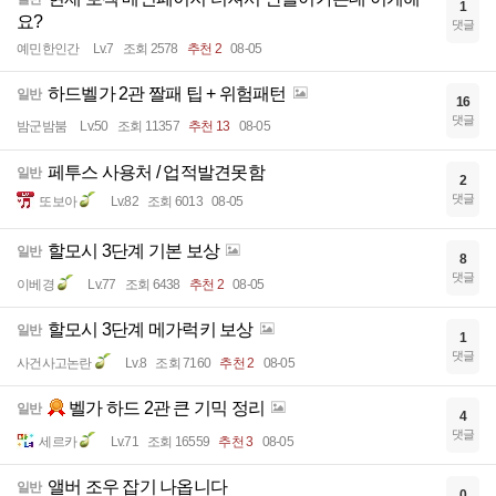
1
요?
댓글
예민한인간
Lv.7
조회 2578
추천 2
08-05
하드벨가 2관 짤패 팁 + 위험패턴
일반
16
댓글
밤군밤붐
Lv.50
조회 11357
추천 13
08-05
페투스 사용처 / 업적발견못함
일반
2
댓글
또보아
Lv.82
조회 6013
08-05
할모시 3단계 기본 보상
일반
8
댓글
이베경
Lv.77
조회 6438
추천 2
08-05
할모시 3단계 메가럭키 보상
일반
1
댓글
사건사고논란
Lv.8
조회 7160
추천 2
08-05
벨가 하드 2관 큰 기믹 정리
일반
4
댓글
세르카
Lv.71
조회 16559
추천 3
08-05
앨버 조우 잡기 나옵니다
일반
0