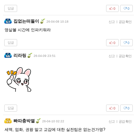
답글
0
0
집없는떠돌이
26-04-08 10:18
신고
|
공감 확인
영샅볼 시간에 인파키워라
답글
0
0
리라링
26-04-09 23:51
신고
|
공감 확인
답글
0
0
빠따충박멸
26-04-10 02:22
신고
|
공감 확인
세맥, 업화, 권왕 말고 교감에 대한 실전팁은 없는건가영?