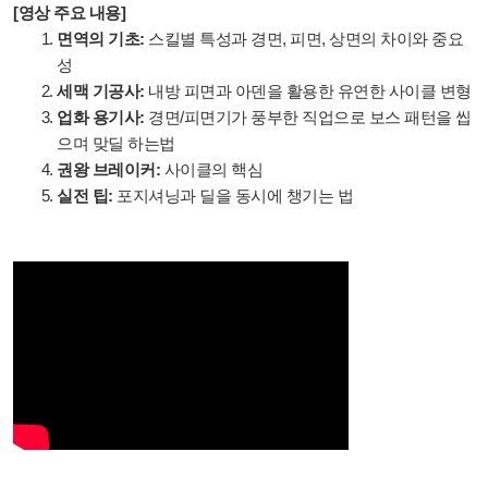
[영상 주요 내용]
면역의 기초:
스킬별 특성과 경면, 피면, 상면의 차이와 중요
성
세맥 기공사:
내방 피면과 아덴을 활용한 유연한 사이클 변형
업화 용기사:
경면/피면기가 풍부한 직업으로 보스 패턴을 씹
으며 맞딜 하는법
권왕 브레이커:
사이클의 핵심
실전 팁:
포지셔닝과 딜을 동시에 챙기는 법