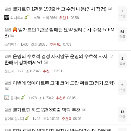
벨가르딘 1관문 190줄 버그 수정 내용(임시 점검)
일반
2
댓글
와니와늬
Lv.29
조회 2864
추천 1
08:58
벨가르딘 1관문 짤패턴 요약 정리 (1차 수정, 516M
일반
54
B)
댓글
소티메리
Lv.30
조회 20385
추천 61
07:03
운명의 수호석 결정 사지말구 운명의 수호석 사서 교
일반
1
환해서 강화하세요!
댓글
천표사
Lv.7
조회 2343
추천 1
03:21
이번에 업데이트된 고대 코어 드랍 확률표(정가 포함)
일반
5
댓글
콩떡이
Lv.78
조회 7342
추천 8
08-05
벨가르딘 하드 2관 360줄 택틱 추천
일반
13
댓글
정어리입니다
Lv.15
조회 10195
추천 3
08-05
현재 로펙 메인페이지 터져서 안들어가는데 어케해
일반