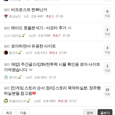
비프로스트 찐빠난거
일반
0
댓글
환상낭인
Lv.5
조회 4497
추천 1
07-29
레이드 효율분석기 - 서포터 추가
일반
2
댓글
소고기양지살
Lv.19
조회 3599
추천 7
07-29
로아하면서 유용한 사이트
일반
3
댓글
행진곡
Lv.72
조회 4713
추천 4
07-28
재업) 주간골드/강화/전투력 시뮬 확인용 로아 사이트
일반
1
가져왔습니다
댓글
콧키리
Lv.47
조회 3552
07-27
[인게임 스토리 순서 정리] 스토리 푹먹하실분, 정주행
일반
13
하실분들 참고용
댓글
투움바파스타
Lv.42
조회 4063
추천 16
07-27
최근
다음
검색
글쓰기