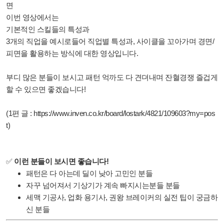
면
이번 영상에서는
기본적인 스킬들의 특성과
3개의 직업을 예시로들어 직업별 특성과, 사이클을 꼬아가며 경면/
피면을 활용하는 방식에 대한 영상입니다.
부디 많은 분들이 보시고 패턴 억까도 다 견뎌내며 잔혈경쟁 즐겁게
할 수 있으면 좋겠습니다!
(1편 글 :
https://www.inven.co.kr/board/lostark/4821/109603?my=pos
t
)
✅
이런 분들이 보시면 좋습니다!
패턴은 다 아는데 딜이 낮아 고민인 분들
자꾸 넘어져서 기상기가 계속 빠지시는분들 분들
세맥 기공사, 업화 용기사, 권왕 브레이커의 실전 팁이 궁금하
신 분들