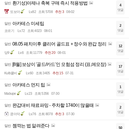
환기성)아제나 축복 구매 즉시 적용방법
일반
4
댓글
또보아
Lv.82
조회 5708
추천 3
08-02
아카테스 미세팁
일반
2
댓글
코르기
Lv.72
조회 4023
08-01
08.05 패치이후 클리어 골드표 + 정수와 완갑 정리
일반
12
댓글
당9
Lv.6
조회 11779
추천 20
08-01
[8월] 보상이 '골드/카드'인 모험섬 정리 (표,메모장)
일반
17
댓글
Kulb쿨비
Lv.60
조회 3405
추천 15
07-31
아카테스 먼지 팁
일반
1
댓글
Mabupe
Lv.23
조회 5356
07-30
완갑대비 재료파밍 - 주차할 1740이 많을때
일반
2
댓글
킁아악
Lv.76
조회 8078
추천 3
07-30
젬깍는 법 알려준다
일반
50