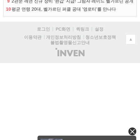
9
2관문 깨면 신규 장비 ‘완갑’ 지급! 그림자 레이드 벨가르딘 공개
10
평균 연령 20대, 벨가르딘 퍼클 공대 '영로티'를 만나다
로그인
PC화면
퀵링크
설정
청소년보호정책
이용약관
개인정보처리방침
▲
불법촬영물신고안내
(주)
인
벤