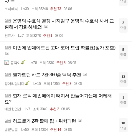
B)
댓글
소티메리
Lv.30
조회 35248
추천 73
08-06
운명의 수호석 결정 사지말구 운명의 수호석 사서 교
일반
2
환해서 강화하세요!
댓글
천표사
Lv.7
조회 3278
추천 1
08-06
이번에 업데이트된 고대 코어 드랍 확률표(정가 포함)
일반
5
댓글
콩떡이
Lv.78
조회 9330
추천 8
08-05
벨가르딘 하드 2관 360줄 택틱 추천
일반
13
댓글
정어리입니다
Lv.15
조회 14355
추천 3
08-05
현재 로펙 메인페이지 터져서 안들어가는데 어케해
일반
1
요?
댓글
예민한인간
Lv.7
조회 3040
추천 2
08-05
하드벨가 2관 짤패 팁 + 위험패턴
일반
18
댓글
밤군밤붐
Lv.50
조회 14334
추천 14
08-05