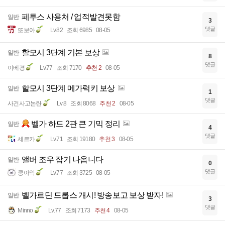
페투스 사용처 / 업적발견못함
일반
3
댓글
또보아
Lv.82
조회 6985
08-05
할모시 3단계 기본 보상
일반
8
댓글
이베경
Lv.77
조회 7170
추천 2
08-05
할모시 3단계 메가럭키 보상
일반
1
댓글
사건사고논란
Lv.8
조회 8068
추천 2
08-05
벨가 하드 2관 큰 기믹 정리
일반
4
댓글
세르카
Lv.71
조회 19180
추천 3
08-05
앨버 조우 잡기 나옵니다
일반
0
댓글
킁아악
Lv.77
조회 3725
08-05
벨가르딘 드롭스 개시! 방송보고 보상 받자!
일반
3
댓글
Minno
Lv.77
조회 7173
추천 4
08-05