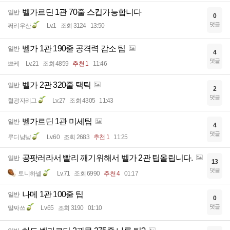
벨가르딘 1관 70줄 스킵가능합니다
일반
0
댓글
쩌리우산
Lv.1
조회 3124
13:50
벨가 1관 190줄 공격력 감소 팁
일반
4
댓글
쁘케
Lv.21
조회 4859
추천 1
11:46
벨가 2관 320줄 택틱
일반
2
댓글
혈광자리그
Lv.27
조회 4305
11:43
벨가르딘 1관 미세팁
일반
4
댓글
루디냥냥
Lv.60
조회 2683
추천 1
11:25
공팟러라서 빨리 깨기위해서 벨가 2관 팁올립니다.
일반
13
댓글
토니하넬
Lv.71
조회 6990
추천 4
01:17
나메 1관 100줄 팁
일반
0
댓글
말짜쓰
Lv.65
조회 3190
01:10