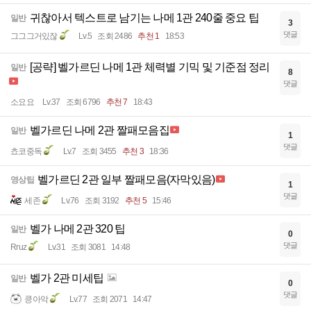
귀찮아서 텍스트로 남기는 나메 1관 240줄 중요 팁
일반
3
댓글
그그그거있잖
Lv.5
조회 2486
추천 1
18:53
[공략] 벨가르딘 나메 1관 체력별 기믹 및 기준점 정리
일반
8
댓글
소요요
Lv.37
조회 6796
추천 7
18:43
벨가르딘 나메 2관 짤패모음집
일반
1
댓글
쵸코중독
Lv.7
조회 3455
추천 3
18:36
벨가르딘 2관 일부 짤패모음(자막있음)
영상팁
1
댓글
세존
Lv.76
조회 3192
추천 5
15:46
벨가 나메 2관 320 팁
일반
0
댓글
Rruz
Lv.31
조회 3081
14:48
벨가 2관 미세팁
일반
0
댓글
킁아악
Lv.77
조회 2071
14:47