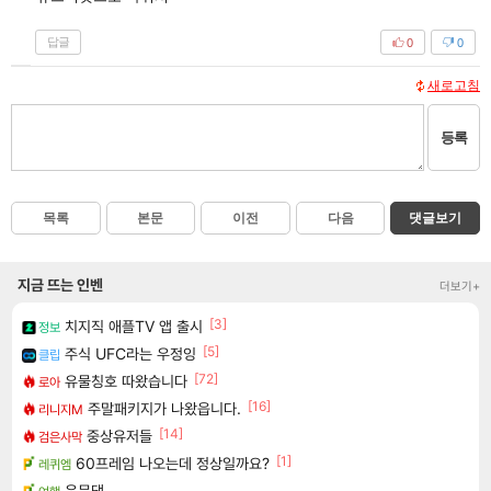
답글
0
0
새로고침
등록
목록
본문
이전
다음
댓글보기
지금 뜨는 인벤
더보기+
[3]
치지직 애플TV 앱 출시
정보
[5]
주식 UFC라는 우정잉
클립
[72]
유물칭호 따왔습니다
로아
[16]
주말패키지가 나왔읍니다.
리니지M
[14]
중상유저들
검은사막
[1]
60프레임 나오는데 정상일까요?
레퀴엠
운문댐