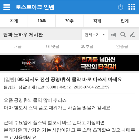
로스트아크
인벤
자게
10추
30추
직게
팁게
팁과 노하우 게시판
전체보기
공
검
글
지
색
내글
내 댓글
30추글
인증글
on/off
쓰
기
[일반]
8/5 되서도 전선 공명/휴식 물약 바로 다쓰지 마세요
돌멩22
댓글: 2 개
조회:
8808
추천:
2
2026-07-04 22:12:59
요즘 공명휴식 물약 많이 뿌리죠
아마 할모시 스택 풀로 채워가는 사람들 많을거 같네요.
근데 수요일에 풀스택 할모시 바로 턴다고 가정하면
본캐기준 피방카던 가는 사람이면 그 주 스택 초과할수 있으니 매주
보고 사용하세요