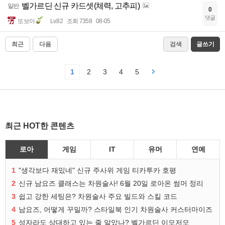
벨가르딘 신규 카드셋(체력, 고추피)
일반
0
댓글
또보아
Lv.82
조회 7358
08-05
최근
다음
검색
글쓰기
1
2
3
4
5
최근 HOT한 콘텐츠
로아
게임
IT
유머
연예
1
"생각보다 재밌네" 신규 주사위 게임 티카투카 호평
2
신규 남요즈 클래스는 차원술사! 6월 20일 로아온 썸머 정리
3
쉽고 강한 세팅은? 차원술사 주요 빌드와 스킬 코드
4
남요즈, 어떻게 꾸밀까? 스타일북 인기 차원술사 커스터마이즈
5
성자라도 상대하고 있는 줄 알았나? 벨가르딘 이모저모