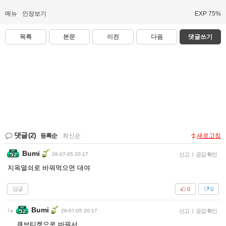
메뉴
인장보기
EXP 75%
목록
본문
이전
다음
댓글쓰기
댓글
(2)
등록순
|
최신순
새로고침
Bumi
26-07-05 20:17
신고
|
공감 확인
지옥열쇠로 바꿔먹으면 대여
답글
0
0
Bumi
26-07-05 20:17
신고
|
공감 확인
큐브티켓으로 바꿔서