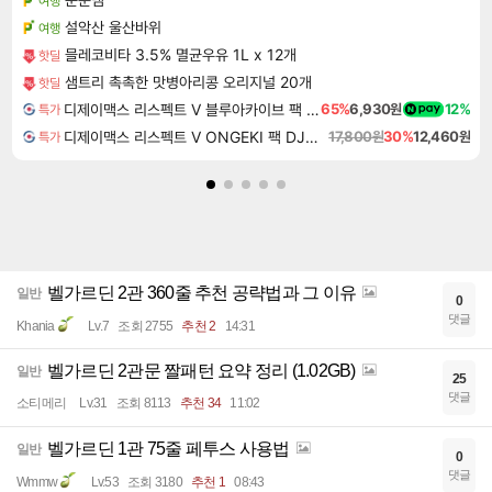
여행
설악산 울산바위
여행
믈레코비타 3.5% 멸균우유 1L x 12개
핫딜
샘트리 촉촉한 맛병아리콩 오리지널 20개
핫딜
디제이맥스 리스펙트 V 블루아카이브 팩 DJMAX RESPECT V Blue Archive Pack DLC
65%
6,930원
12%
특가
디제이맥스 리스펙트 V ONGEKI 팩 DJMAX RESPECT V ONGEKI Pack DLC
17,800원
30%
12,460원
특가
벨가르딘 2관 360줄 추천 공략법과 그 이유
일반
0
댓글
Khania
Lv.7
조회 2755
추천 2
14:31
벨가르딘 2관문 짤패턴 요약 정리 (1.02GB)
일반
25
댓글
소티메리
Lv.31
조회 8113
추천 34
11:02
벨가르딘 1관 75줄 페투스 사용법
일반
0
댓글
Wmmw
Lv.53
조회 3180
추천 1
08:43