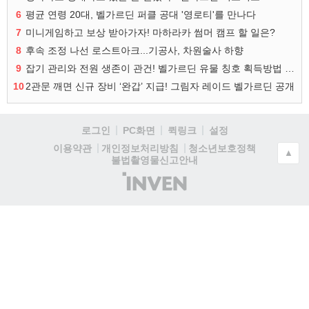
6
평균 연령 20대, 벨가르딘 퍼클 공대 '영로티'를 만나다
7
미니게임하고 보상 받아가자! 마하라카 썸머 캠프 할 일은?
8
후속 조정 나선 로스트아크...기공사, 차원술사 하향
9
잡기 관리와 전원 생존이 관건! 벨가르딘 유물 칭호 획득방법 정리
10
2관문 깨면 신규 장비 ‘완갑’ 지급! 그림자 레이드 벨가르딘 공개
로그인
PC화면
퀵링크
설정
청소년보호정책
이용약관
개인정보처리방침
▲
불법촬영물신고안내
(주)
인
벤