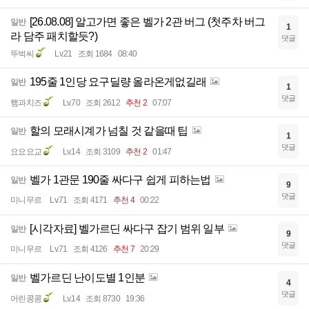
[26.08.08] 알고가면 좋은 벨가 2관 버그 (첫주차 버그
일반
1
라 담주 패치할듯?)
댓글
뚜벅씨
Lv.21
조회 1684
08:40
195줄 1인당 요구딜량 올라온게없길래
일반
1
댓글
햄과치즈
Lv.70
조회 2612
추천 2
07:07
할의 모래시계가 넘칠 것 같을때 팁
일반
1
댓글
요요요교
Lv.14
조회 3109
추천 2
01:47
벨가 1관문 190줄 싸다구 쉽게 피하는법
일반
9
댓글
미니무르
Lv.71
조회 4171
추천 4
00:22
[시각자료] 벨가르딘 싸다구 잡기 범위 일부
일반
9
댓글
미니무르
Lv.71
조회 4126
추천 7
20:29
벨가르딘 난이도별 1인분
일반
4
댓글
어린콩콩
Lv.14
조회 8730
19:36