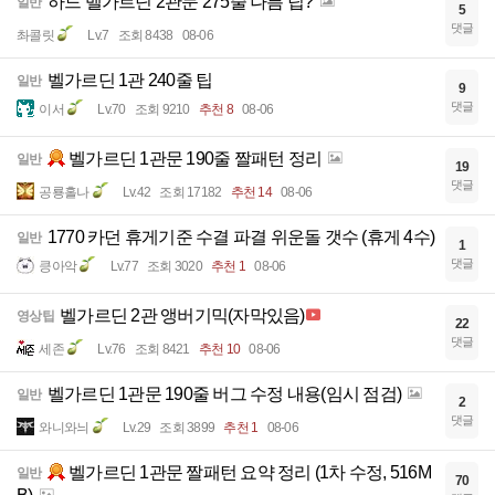
하드 벨가르딘 2관문 275줄 나름 팁?
일반
5
댓글
촤콜릿
Lv.7
조회 8438
08-06
벨가르딘 1관 240줄 팁
일반
9
댓글
이서
Lv.70
조회 9210
추천 8
08-06
벨가르딘 1관문 190줄 짤패턴 정리
일반
19
댓글
공룡홀나
Lv.42
조회 17182
추천 14
08-06
1770 카던 휴게기준 수결 파결 위운돌 갯수 (휴게 4수)
일반
1
댓글
킁아악
Lv.77
조회 3020
추천 1
08-06
벨가르딘 2관 앵버기믹(자막있음)
영상팁
22
댓글
세존
Lv.76
조회 8421
추천 10
08-06
벨가르딘 1관문 190줄 버그 수정 내용(임시 점검)
일반
2
댓글
와니와늬
Lv.29
조회 3899
추천 1
08-06
벨가르딘 1관문 짤패턴 요약 정리 (1차 수정, 516M
일반
70