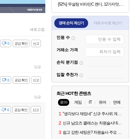
[52%] 무설탕 비타민C 캔디, 12가지맛, 1kg, 1개
경매 손익 계산기
거래 수수료 계산기
새로고침
인원 수
감
0
공감 확인
신고
거래소 가격
손익 분기점
답글
입찰 추천가
감
0
공감 확인
신고
최근 HOT한 콘텐츠
답글
로아
게임
IT
유머
연예
감
0
공감 확인
신고
1
"생각보다 재밌네" 신규 주사위 게임 티카투카 호평
2
신규 남요즈 클래스는 차원술사! 6월 20일 로아온 썸머 정리
3
쉽고 강한 세팅은? 차원술사 주요 빌드와 스킬 코드