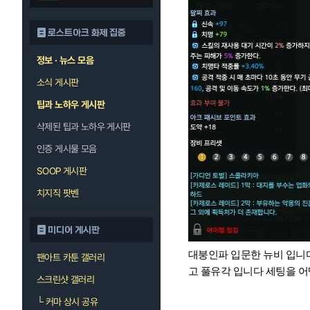
로스트아크 화제 집중
정보 · 뉴스 모음
소식 게시판
팁과 노하우 게시판
삭제된 팁과 노하우 게시판
인증 게시물 모음
SOOP 게시판
치지직 팟벤
미디어 게시판
대붕인파 입문한 뉴비 입니다
팬아트 카툰 갤러리
고 풀유각 입니다 세팅을 
스크린샷 갤러리
└
커마 상시 공유