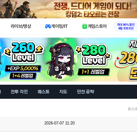
X
최대 90% 할인
라이브/영상
게이밍/IT
게임스토어
8월 프로모션
브
전투 각인
퀘스트
지도
던전 공략
로스
2026-07-07 11:20