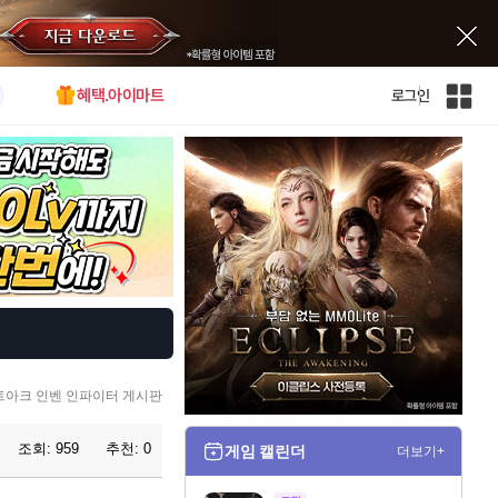
혜택.아이마트
로그인
인
벤
전
체
사
이
트
맵
트아크 인벤 인파이터 게시판
조회:
959
추천:
0
게임 캘린더
더보기+