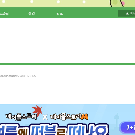
프로필
랭킹
칭호
oard/lostark/5340/168265