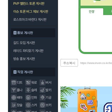
PVP 밸런스 토론 게시판
이슈 토론 버그 제보 게시판
인장
로스트아크 바란다 게시판
홍보 게시판
길드 모집 게시판
레이드 파티찾기 게시판
방송 홍보 게시판
주소복사
https://www.inven.co.kr/b
직업 게시판
디트
워로
버서
홀나
슬레
발키
배마
인파
기공
창술
스커
브커