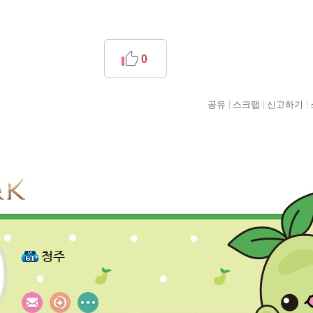
0
공유
스크랩
신고하기
청주