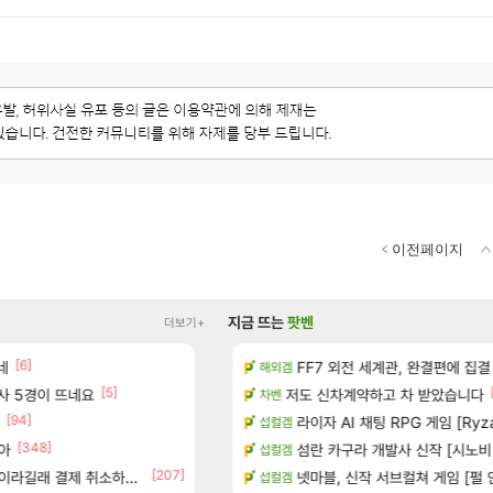
이전페이지
지금 뜨는
팟벤
더보기+
[6]
[1]
[6]
 다녀왔습니다.
네
Ssf 정의를 내려 버린 디시인
FF7 외전 세계관, 완결편에 집결
디아4
해외겜
[5]
[14]
술사 5경이 뜨네요
터 공개
야동 투척하고 간다
저도 신차계약하고 차 받았습니다
LoL
차벤
[94]
[1
기습하는 법
게이머라면 필수로 알아야 할 것
라이자 AI 채팅 RPG 게임 [Ryza
메이플
섭컬겜
[348]
아
카네이션 정보/공략글 모음
100:8 보다 효율이 좋은 상향된 아
섬란 카구라 개발사 신작 [시노비 넥서
로아
섭컬겜
[207]
[83]
라길래 결제 취소하고 나왔다
치노트 (8/5)
빵값 문의 후기
넷마블, 신작 서브컬쳐 게임 [펄 인 블루
메이플
섭컬겜