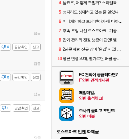
4
남요즈, 어떻게 꾸밀까? 스타일북 인기 차원술사 커스터마이즈
5
성자라도 상대하고 있는 줄 알았나? 벨가르딘 이모저모
6
미니게임하고 보상 받아가자! 마하라카 썸머 캠프 할 일은?
7
후속 조정 나선 로스트아크...기공사, 차원술사 하향
답글
8
잡기 관리와 전원 생존이 관건! 벨가르딘 유물 칭호 획득방법 정리
감
0
공감 확인
신고
9
2관문 깨면 신규 장비 ‘완갑’ 지급! 그림자 레이드 벨가르딘 공개
10
평균 연령 20대, 벨가르딘 퍼클 공대 '영로티'를 만나다
답글
PC 견적이 궁금하다면?
감
0
공감 확인
신고
IT인벤 견적게시판
매일매일,
답글
인벤 출석체크!
감
0
공감 확인
신고
주사위 굴리고 포인트!
인벤 마블
로스트아크 인벤 화제글
답글