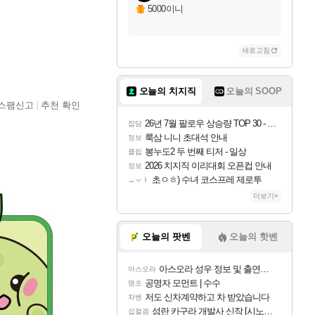
5000이니
새로고침
오늘의 치지직
오늘의 SOOP
스팸신고
추천 확인
26년 7월 팔로우 상승량 TOP 30 - 월간 치지직
잡담
룩삼 니니 초대석 안내
정보
봉누도2 두 번째 티저 - 일상
클립
2026 치지직 이리대회 오픈컵 안내
정보
초ㅇㅎ) 수녀 코스프레 제로투
ㅗㅜㅑ
더보기+
오늘의 팟벤
오늘의 핫벤
아스오라 성우 정보 및 출연작 모음
아스오라
공명자 모먼트 | 수수
명조
저도 신차계약하고 차 받았습니다
차벤
섬란 카구라 개발사 신작 [시노비 넥서스] 연내 출시 예정
섭컬겜