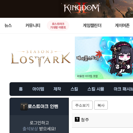
로스트아크
뉴스
커뮤니티
게임캘린더
게이머존
기대평 이벤트
홈
아이템
제작
스킬
스킬 시뮬
아크 패시
주소보기
복사
로스트아크 인벤
청주
로그인하고
출석보상
받으세요!