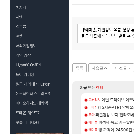
치지직
차벤
걸그룹
여행
해외게임정보
게임 영상
HyperX OMEN
목록
다음글
이전글
브이 라이징
일곱 개의 대죄: Origin
지금 뜨는
핫벤
몬스터헌터 스토리즈3
[137]
라의 주적은??
 길찾기/지도 공략 (1 ~ 12장)
7년만에 가족여행을
이번 드라이브 이쁘
오버워치
여행
바이오하자드 레퀴엠
[35]
 찐 투력컷
컷 만화 | 야간 보초는 너무 힘들어
(15시즌PTR) 악마
「에린」 컨셉 포스
디아4
아스오라
드래곤 퀘스트7
[118]
나이트메어 TOP 10 직업별 분포
2판 ‘몬헌 와일즈’, 30~40fps 목표 추정
퍼클영상 보다 현타오네
쿠를 먼저 보내서 
로아
비스트
[98]
77777 저격했습니다!
스트 때는 로비에 온라인 기능이 있는데
이적자 숙코 시ㅡ발련
비스트 오브 리인
풋볼 매니저26
메이플
비스트
[79]
맛본 시점 민심 췤
 오브 리인카네이션 오픈 트레일러
빵 가격이 24500원 이
리싱크드 1.06 패
메이플
리싱크드