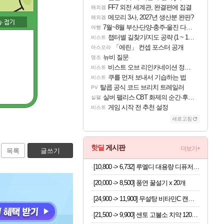
FF7 외전 세계관, 완결편에 집결
해외겜
메모리 3사, 2027년 생산분 완판?
해외겜
7월~8월 부산-단양-충주-울진 다녀왔어요~
여행
챕터별 길찾기/지도 공략 (1 ~ 12장)
비스트
「에린」 컨셉 포스터 공개
아스오라
뉴비 질문
명조
비스트 오브 리인카네이션 정보/공략글 모음
비스트
쿠를 먼저 보내서 기습하는 법
비스트
탈콥 공식 코드 브리치 트레일러
PV
실버 팰리스 CBT 화제의 순간·후기 모음
실팰
게임 시작 전 추천 설정
비스트
새로고침
핫딜
게시판
더보기+
목록
글쓰기
[10,800 -> 6,732] 루엘디 대용량 디퓨저 500ml
[20,000 -> 8,500] 풍연 꿀설기 x 20개
[24,900 -> 11,900] 무설탕 비타민C 캔디 12가지맛 1kg
[21,500 -> 9,900] 센토 고불소 치약 120g x 4개