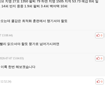
 치명 27포 1350 팔찌 79 하면 치명 1505 치적 53.73 예감 8퍼 일
 14퍼 반지 중중 1.9퍼 팔찌 3.4퍼 백어택 10퍼
나오는데 쿨감은 최적화 훈련에서 챙기셔야 할듯
7 13:08:44)
공감
비공
0
빨리 읽으셔야 할듯 뭉가로 넘어가시려면
2026-07-07 15:04:03)
공감
비공
0
 이륙 한번 해보겟습니다
 12:52:24)
공감
비공
0