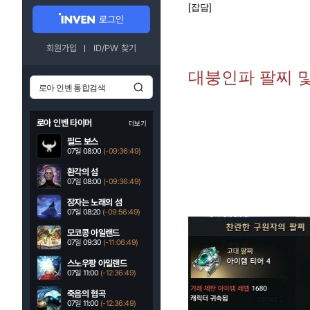
[잡담]
로그인
회원가입
ID/PW 찾기
대붕인파 팔찌 및
로아 인벤 타이머
더보기
필드 보스
07일 08:00
(-09:36:48)
환각의 섬
07일 08:00
(-09:36:48)
잠자는 노래의 섬
07일 08:20
(-09:56:48)
모코콩 아일랜드
07일 09:30
(-11:06:48)
스노우팡 아일랜드
07일 11:00
(-12:36:48)
죽음의 협곡
07일 11:00
(-12:36:48)