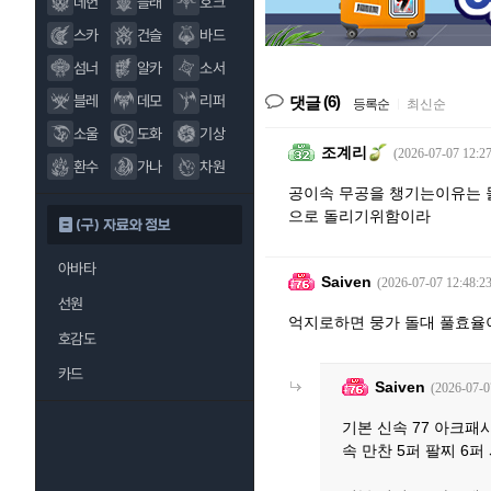
데헌
블래
호크
스카
건슬
바드
섬너
알카
소서
블레
데모
리퍼
(6)
댓글
등록순
|
최신순
소울
도화
기상
조계리
(2026-07-07 12:27
환수
가나
차원
공이속 무공을 챙기는이유는 
으로 돌리기위함이라
(구) 자료와 정보
아바타
Saiven
(2026-07-07 12:48:23
선원
억지로하면 뭉가 돌대 풀효율
호감도
카드
Saiven
(2026-07-0
기본 신속 77 아크패시프
속 만찬 5퍼 팔찌 6퍼