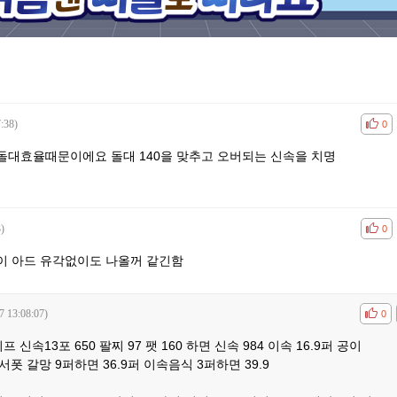
:38)
공감
비공
0
돌대효율때문이에요 돌대 140을 맞추고 오버되는 신속을 치명
)
공감
비공
0
이 아드 유각없이도 나올꺼 같긴함
7 13:08:07)
공감
비공
0
 신속13포 650 팔찌 97 팻 160 하면 신속 984 이속 16.9퍼 공이
 서폿 갈망 9퍼하면 36.9퍼 이속음식 3퍼하면 39.9