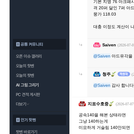
기본 치명 76 아크패시브
격 20퍼 달인 7퍼 아드
뭉가 118.03
대충 이정도 계산이 
공통 커뮤니티
Saiven
(2026-07-0
@Saiven
아드유각을 
오픈 이슈 갤러리
오늘의 핫벤
청주
(
오늘의 팟벤
AI 그림 그리기
@Saiven
감사 합니다
PC 견적 게시판
지표수호중
더보기
(2026-07-07
공속140을 해본 상태라면
인기 팟벤
그냥 140하는게
미묘하게 거슬림 140안되면
팟벤 바로가기