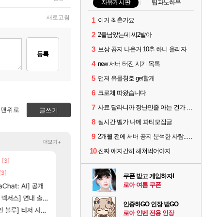
자유게시판
팁과노하우
새로고침
1
이거 최촌가요
2
2줄남았는데 씨2발아
3
보상 공지 나온거 10추 하니 올리자
등록
4
new 서버 터진 시기 목록
5
먼저 유물칭호 get할게
6
크로체 따왔습니다
7
사료 달라니까 장난인줄 아는 건가 ㅋㅋ
맨위로
글쓰기
8
실시간 벨가 나메 파티모집글
9
2개월 전에 서버 공지 분석한 사람...jpg
더보기+
10
진짜 애지간히 해쳐먹어야지
[3]
[137]
우리 나라의 주적은??
챕터별 길찾기/지도 공략 (1 ~ 12장)
메이플
비스트
[3]
[35]
벨가 하드 찐 투력컷
4컷 만화 | 야간 보초는 너무 힘들어
로아
아주프로
쿠폰 받고 게임하자!
16]
[118]
로아 여름 쿠폰
Chat: AI] 공개
벨가르딘 나이트메어 TOP 10 직업별 분포
스위치2판 ‘몬헌 와일즈’, 30~40fps 목표 추
로아
해외겜
[102]
[98]
제나 ㄷㄷ
스] 연내 출시 예정
챌린저#77777 저격했습니다!
테스트 때는 로비에 온라인 기능이 있는데
메이플
리밋제로
인증하GO 인장 받GO
[79]
] 티저 사이트 오픈
벨가르딘 맛본 시점 민심 췤
비스트 오브 리인카네이션 오픈 트레일러
로아
PV
로아 인벤 전용 인장