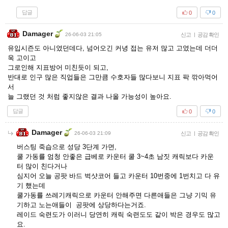
답글
0
0
Damager
26-06-03 21:05
신고
|
공감 확인
유입시즌도 아니였던데다, 넘어오긴 커녕 접는 유저 많고 고였는데 더더
욱 고이고
그로인해 지표방어 미친듯이 되고,
반대로 인구 많은 직업들은 그만큼 수호자들 많다보니 지표 팍 깎아먹어
서
늘 그랬던 것 처럼 좋지않은 결과 나올 가능성이 높아요.
답글
0
0
Damager
26-06-03 21:09
신고
|
공감 확인
버스팅 죽습으로 성당 3단계 가면,
쿨 가동률 엄청 안좋은 급베로 카운터 쿨 3~4초 남짓 캐릭보다 카운
터 많이 친다거나
심지어 오늘 공팟 바드 벅샷코어 들고 카운터 10번중에 1번치고 다 유
기 했는데
쿨가동률 쓰레기캐릭으로 카운터 안해주면 다른애들은 그냥 기믹 유
기하고 노는애들이 공팟에 상당하다는거죠.
레이드 숙련도가 이러니 당연히 캐릭 숙련도도 같이 박은 경우도 많고
요.