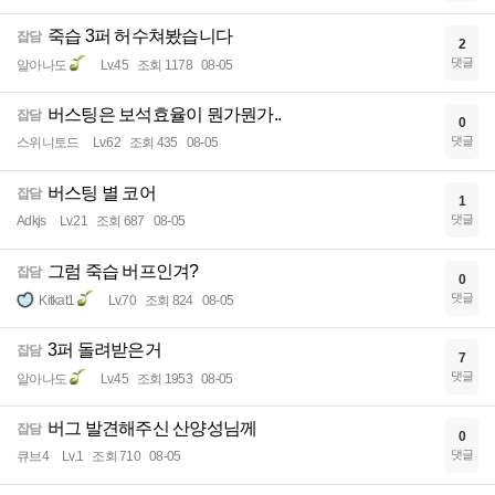
죽습 3퍼 허수쳐봤습니다
잡담
2
댓글
알아나도
Lv.45
조회 1178
08-05
버스팅은 보석효율이 뭔가뭔가..
잡담
0
댓글
스위니토드
Lv.62
조회 435
08-05
버스팅 별 코어
잡담
1
댓글
Adkjs
Lv.21
조회 687
08-05
그럼 죽습 버프인겨?
잡담
0
댓글
Kitkat1
Lv.70
조회 824
08-05
3퍼 돌려받은거
잡담
7
댓글
알아나도
Lv.45
조회 1953
08-05
버그 발견해주신 산양성님께
잡담
0
댓글
큐브4
Lv.1
조회 710
08-05