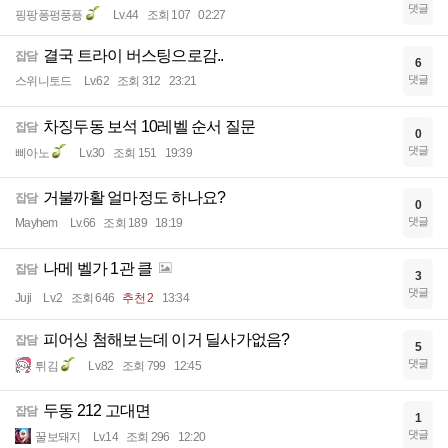
댓글
핑팡퐁펑풍픙
Lv.44
조회 107
02:27
결국 트라이 버스팅으로감..
잡담
6
댓글
스위니토드
Lv.62
조회 312
23:21
차징두동 보석 10레벨 순서 질문
잡담
0
댓글
삐아노
Lv.30
조회 151
19:39
거불까활 얼마정도 하나요?
잡담
0
댓글
Mayhem
Lv.66
조회 189
18:19
나메 벨가 1관 클
잡담
3
댓글
Juji
Lv.2
조회 646
추천 2
13:34
피어싱 첨해보는데 이거 딜사가없음?
잡담
5
댓글
튀김
Lv.82
조회 799
12:45
두동 212 고대면
잡담
1
댓글
꿀보돼지
Lv.14
조회 296
12:20