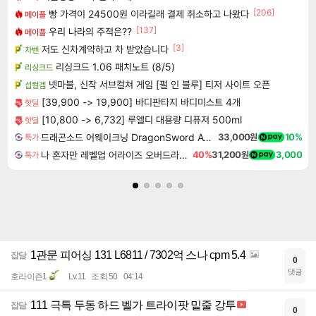
[206]
빵 가격이 24500원 이라길래 결제 취소하고 나왔다
메이플
[137]
우리 나라의 주적은??
메이플
[3]
저도 신차계약하고 차 받았습니다
차벤
리싱크드 1.06 패치노트 (8/5)
리싱크드
넷마블, 신작 서브컬쳐 게임 [펄 인 블루] 티저 사이트 오픈
섭컬겜
[39,900 -> 19,900] 바디판타지 바디미스트 4개
핫딜
[10,800 -> 6,732] 루엘디 대용량 디퓨저 500ml
핫딜
드래곤소드 어웨이크닝 DragonSword Awakening
33,000원
10%
특가
나 혼자만 레벨업 어라이즈 오버드라이브 디럭스 에디션 Solo Leveling Arise Overdrive Deluxe Edition
40%
31,200원
3,000
특가
1관문 피어싱 131 L6811 / 7302억 스나 cpm 5.4
잡담
0
댓글
호라이즌1
Lv.11
조회 50
04:14
111 극특 두동 하드 벨가 트라이팟 밑줄 강투
잡담
0