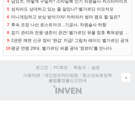
4
남요즈, 어떻게 꾸밀까? 스타일북 인기 차원술사 커스터마이즈
5
성자라도 상대하고 있는 줄 알았나? 벨가르딘 이모저모
6
미니게임하고 보상 받아가자! 마하라카 썸머 캠프 할 일은?
7
후속 조정 나선 로스트아크...기공사, 차원술사 하향
8
잡기 관리와 전원 생존이 관건! 벨가르딘 유물 칭호 획득방법 정리
9
2관문 깨면 신규 장비 ‘완갑’ 지급! 그림자 레이드 벨가르딘 공개
10
평균 연령 20대, 벨가르딘 퍼클 공대 '영로티'를 만나다
로그인
PC화면
퀵링크
설정
청소년보호정책
이용약관
개인정보처리방침
▲
불법촬영물신고안내
(주)
인
벤