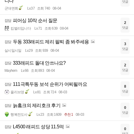
니다
댓글
군대면회
Lv.37
조회 740
08-04
피어싱 10작 순서 질문
잡담
2
댓글
킴벌리입니다
Lv.71
조회 639
08-04
두동 333래피드 제리 팔찌 좀 봐주세용
잡담
3
댓글
실시일시일
Lv.29
조회 939
08-04
333래피드 돌대 안쓰나요?
잡담
2
댓글
Mayhem
Lv.66
조회 893
08-04
111극특두동 보석 순위가 어찌될까요
잡담
8
댓글
올리브영
Lv.81
조회 724
08-03
늙홐크의 제리호크 후기
잡담
0
댓글
행복전도사
Lv.23
조회 1609
추천 1
08-03
L4500 래피드 성당 11.5억
잡담
0
댓글