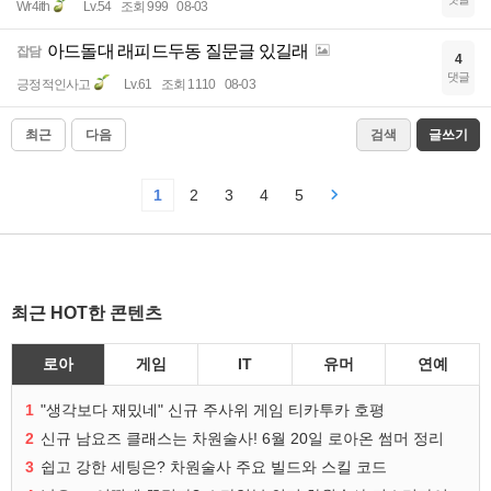
Wr4ith
Lv.54
조회 999
08-03
아드돌대 래피드두동 질문글 있길래
잡담
4
댓글
긍정적인사고
Lv.61
조회 1110
08-03
최근
다음
검색
글쓰기
1
2
3
4
5
최근 HOT한 콘텐츠
로아
게임
IT
유머
연예
1
"생각보다 재밌네" 신규 주사위 게임 티카투카 호평
2
신규 남요즈 클래스는 차원술사! 6월 20일 로아온 썸머 정리
3
쉽고 강한 세팅은? 차원술사 주요 빌드와 스킬 코드