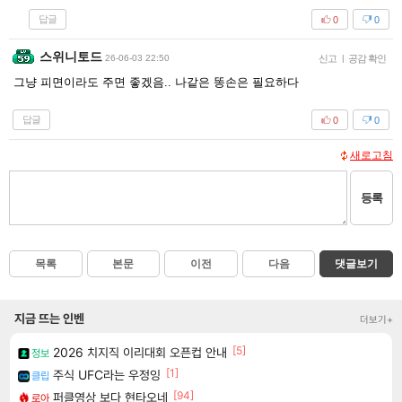
답글
0
0
스위니토드
26-06-03 22:50
신고
|
공감 확인
그냥 피면이라도 주면 좋겠음.. 나같은 똥손은 필요하다
답글
0
0
새로고침
등록
목록
본문
이전
다음
댓글보기
지금 뜨는 인벤
더보기+
[5]
2026 치지직 이리대회 오픈컵 안내
정보
[1]
주식 UFC라는 우정잉
클립
[94]
퍼클영상 보다 현타오네
로아