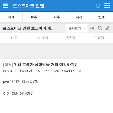
로스트아크
인벤
자게
10추
30추
직게
팁게
로스트아크 인벤 호크아이 게시판
전체보기
공
검
글
지
색
내글
내 댓글
3추글
인증글
on/off
쓰
기
[잡담]
? 왜 호크가 상향받을 거라 생각하지?
Kitkat1
댓글: 5 개
조회:
1852
2026-06-03 14:50:10
pve 대미지 감소 1.8%
이게 정배 아닌가?