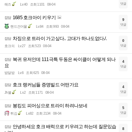
댓글
해즈
Lv.40
조회 1101
08-04
1685 호크아이 키우기
잡담
9
댓글
핸드건어물
Lv.84
조회 993
08-04
차징으로 트라이 가고싶다.. 고대가 하나도없다./.
잡담
0
댓글
호크의
Lv.27
조회 523
08-04
복귀 유저인데 111극특 두동은 싸이클이 어떻게 되나
잡담
4
요
댓글
밤달밤
Lv.6
조회 625
08-04
호크 랭커님들 증명빌드 어떤가요
잡담
4
댓글
Jh블
Lv.2
조회 1171
08-04
봉킹도 피어싱으로 트라이 하려나보네
잡담
5
댓글
튀김
Lv.82
조회 2134
08-04
안녕하세요 호크 배럭으로 키우려고 하는데 질문있습
잡담
8