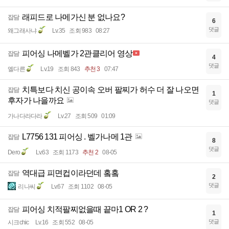
래피드로 나메가신 분 없나요?
잡담
6
댓글
왜그래사냐
Lv.35
조회 983
08:27
피어싱 나메벨가 2관클리어 영상
잡담
4
댓글
엘다른
Lv.19
조회 843
추천 3
07:47
치특보다 치신 공이속 오버 팔찌가 허수 더 잘 나오면
잡담
1
후자가 나을까요
댓글
가나다라다라
Lv.27
조회 509
01:09
L7756 131 피어싱 . 벨가나메 1관
잡담
8
댓글
Dero
Lv.63
조회 1173
추천 2
08-05
역대급 피면컵이라던데 홐홐
잡담
2
댓글
리나씨
Lv.67
조회 1102
08-05
피어싱 치적팔찌없을때 끝마1 OR 2 ?
잡담
1
댓글
시크chic
Lv.16
조회 552
08-05