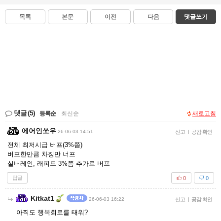
목록
본문
이전
다음
댓글쓰기
댓글
(5)
등록순
|
최신순
새로고침
에어인쏘우
26-06-03 14:51
신고
|
공감 확인
전체 최저시급 버프(3%쯤)
버프한만큼 차징만 너프
실버레인, 래피드 3%쯤 추가로 버프
답글
0
0
Kitkat1
26-06-03 16:22
신고
|
공감 확인
아직도 행복회로를 태워?