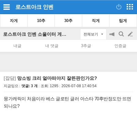
로스트아크
인벤
자게
10추
30추
직게
팁게
로스트아크 인벤 소울이터 게시판
전체보기
공
검
글
지
색
내글
내 댓글
3추글
인증글
on/off
쓰
기
[잡담]
망소빙 크리 얼마떠야지 잘뜬판인가요?
지금잉으
댓글: 3 개
조회:
1295
2026-07-08 17:40:54
뭉가캐릭이 처음이라 베스 글로틴 글러 아스타 70후반정도만 뜨면
되나요?