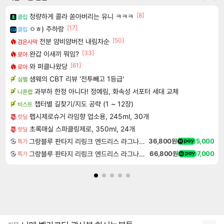
[8]
청량하게 콜라 쏟아버리는 유니 ㅋㅋㅋ
클립
[17]
ㅇㅎ) 주하랑
클립
[50]
전분 얌비얌버전 내림차순
검은사막
[33]
완갑 이새끼 뭐임?
로아
[61]
와 퍼클나왔당
로아
샘웨의 CBT 리뷰 '전투빼고 1등급'
실팰
과부하 한정 아니다! 정예림, 화속성 서포터 세대 교체
나혼렙
챕터별 길찾기/지도 공략 (1 ~ 12장)
비스트
펩시제로슈거 라임향 업소용, 245ml, 30개
핫딜
초록매실 스파클링제로, 350ml, 24개
핫딜
그랑블루 판타지 리링크 엔드리스 라그나로크 업그레이드 킷 Granblue Fantasy Relink Endless Ragnarok Upgrade Kit DLC
36,800원
5,000
특가
그랑블루 판타지 리링크 엔드리스 라그나로크 Granblue Fantasy Relink Endless Ragnarok
66,800원
7,000
특가