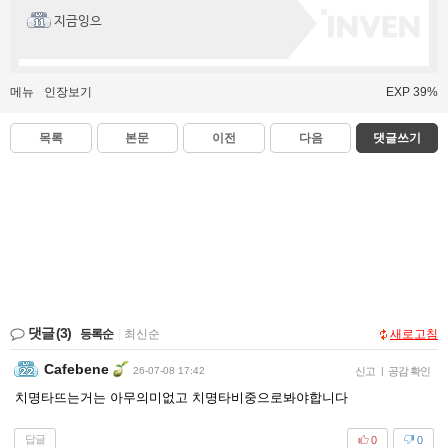
지금잉으
메뉴
인장보기
EXP 39%
목록
본문
이전
다음
댓글쓰기
댓글
(3)
등록순
|
최신순
새로고침
Cafebene
26-07-08 17:42
신고
|
공감 확인
치명타뜨는거는 아무의미없고 치명타비중으로봐야합니다
답글
0
0