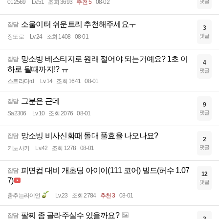
댓글
012569
Lv.51
조회 3693
추천 5
08-02
소울이터 쉬운트리 추천해주세요ㅜ
잡담
3
댓글
장또로
Lv.24
조회 1408
08-01
망소빙 베스티지로 원래 절어야 되는거예요? 1초 이
잡담
4
하로 될때까지!? ㅠ
댓글
스트라다rd
Lv.14
조회 1641
08-01
그분은 근데
잡담
9
댓글
Sa2306
Lv.10
조회 2076
08-01
망소빙 비사신화때 돌대 풀효율 나오나요?
잡담
2
댓글
키노사키
Lv.42
조회 1278
08-01
피면컵 대비 개초딩 아이이(111 코어) 빌드(허수 1.07
잡담
12
7)
댓글
춤추는라이언
Lv.23
조회 2784
추천 3
08-01
팔찌 좀 골라주실수 있을까요?
잡담