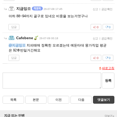
지금잉으
26-07-08 17:45
신고
|
공감 확인
아하 88~94까지 골구로 있네요 비중을 보는거엿구나
답글
0
0
Cafebene
26-07-09 00:18
신고
|
공감 확인
@지금잉으
치피때매 정확힌 모르겠는데 예둔타대 뭉가직업 평균
은 92후반일거긴해요
답글
0
0
새로고침
등록
목록
본문
이전
다음
댓글보기
지금 뜨는 인벤
더보기+