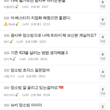
나메 벨가르딘 광사부 하시는분들
질문
0
댓글
바람레자
Lv.31
조회 60
10:07
아 베스티지 지점화 해줬으면 좋겠다.
잡담
0
댓글
Bumi
Lv.53
조회 361
22:13
광사부 망소빙으로 나메 트라이 해 보신분 계실까요?
잡담
4
댓글
텐아
Lv.25
조회 1089
19:32
기존 413을 살리는 방법 생각해봄-1
잡담
0
댓글
전카록
Lv.40
조회 540
09:16
망소빙 초각스 질문점여
잡담
4
댓글
내찡구구
Lv.14
조회 602
05:41
망소빙 잘 굴리고 있는걸까요?
잡담
2
댓글
메리바이
Lv.30
조회 844
01:04
뉴비 망소빙 아이이
잡담
2