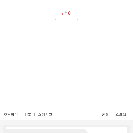
0
추천확인
신고
스팸신고
공유
스크랩