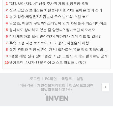
1
"생각보다 재밌네" 신규 주사위 게임 티카투카 호평
2
신규 남요즈 클래스는 차원술사! 6월 20일 로아온 썸머 정리
3
쉽고 강한 세팅은? 차원술사 주요 빌드와 스킬 코드
4
남요즈, 어떻게 꾸밀까? 스타일북 인기 차원술사 커스터마이즈
5
성자라도 상대하고 있는 줄 알았나? 벨가르딘 이모저모
6
미니게임하고 보상 받아가자! 마하라카 썸머 캠프 할 일은?
7
후속 조정 나선 로스트아크...기공사, 차원술사 하향
8
잡기 관리와 전원 생존이 관건! 벨가르딘 유물 칭호 획득방법 정리
9
2관문 깨면 신규 장비 ‘완갑’ 지급! 그림자 레이드 벨가르딘 공개
10
벨가르딘, 4시간 53분 만에 퍼스트 클리어 나왔다
로그인
PC화면
퀵링크
설정
청소년보호정책
이용약관
개인정보처리방침
▲
불법촬영물신고안내
(주)
인
벤