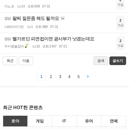
2
댓글
이노조
Lv.14
조회 909
07-31
팔찌 질문좀 해도 될까요
잡담
2
댓글
시베리아기린
Lv.1
조회 988
07-31
벨가르딘 피면컵이면 광사부가 낫겠는데요
잡담
2
댓글
두키왕을잡아
Lv.16
조회 2347
07-31
최근
다음
검색
글쓰기
1
2
3
4
5
최근 HOT한 콘텐츠
로아
게임
IT
유머
연예