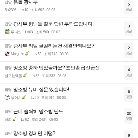
음돌 광사부
잡담
5
댓글
Sa2306
Lv.10
조회 692
08-03
광사부 형님들 질문 답변 부탁드립니다 !
잡담
3
댓글
루디잉
Lv.63
조회 560
08-03
광사부 리탈 쿨걸리는건 해결안되나요?
잡담
2
댓글
Margarin
Lv.53
조회 718
08-03
망소빙 종하 팁있을까요? 조언좀 굽신굽신
잡담
4
댓글
살구는랙돌
Lv.32
조회 838
08-03
망소빙 뉴비 질문 있습니다!
잡담
6
댓글
냥이치
Lv.20
조회 614
08-03
근데 솔찍히 망소빙 난도
잡담
33
댓글
성뢰
Lv.62
조회 2434
08-03
망소빙 경피면 어떰?
잡담
9