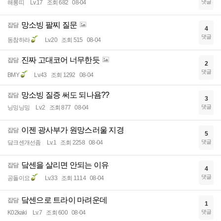
댓글
해롱띠
Lv.17
조회 682
08-04
망소빙 팔찌 질문
잡담
4
댓글
동참하라
Lv.20
조회 515
08-04
진짜 고대코어 너무한듯
잡담
2
댓글
BMY
Lv.43
조회 1292
08-04
망소빙 질증 써도 되나욤??
잡담
3
댓글
닝밍닝밍
Lv.2
조회 877
08-04
이젠 광사부가 원망스러울 지경
잡담
5
댓글
닼크센개선좀
Lv.1
조회 2258
08-04
닼센을 살리면 안되는 이유
잡담
4
댓글
공돌이요
Lv.33
조회 1114
08-04
닼센으로 트라이 마려운데
잡담
1
댓글
K02kaki
Lv.7
조회 600
08-04