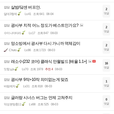
살밤/닼센 버프안.
잡담
2
댓글
알데3형제
Lv.41
조회 641
08-04
광사부 치적 어느 정도가 베스트인가요?
잡담
2
댓글
수미나마타라
Lv.17
조회 847
08-03
망소빙에서 광사부 다시 가니까 역체감이
잡담
2
댓글
Churu
Lv.86
조회 1723
08-03
래소수(232 코어) 클래식 만월빌드 [배율 1.1+]
잡담
16
댓글
잇힝님a
Lv.70
조회 1978
추천 4
08-03
광사부 9작>10작 의미없는게 맞죠
잡담
1
댓글
바람레자
Lv.31
조회 818
08-03
글러랑 시너스 버그는 언제 고쳐주지
잡담
0
댓글
악성분탕충11
Lv.68
조회 525
08-03