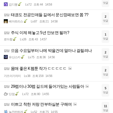
댓글
김디붕
Lv.72
조회 44
14:58
태권도 전공인애들 길에서 문신깡패보면 쫌 ??
잡담
2
댓글
베아트리스
Lv.87
조회 21
14:58
주식 이제 해놓고 5년 안보면 될까?
잡담
1
댓글
로아함
Lv.26
조회 43
14:57
으음 수요일부터 나메 박을건데 얼마나 걸릴려나
잡담
2
댓글
유산스카
Lv.75
조회 36
14:56
몸매 좋은 K웹툰 작가 ㄷㄷㄷㄷㄷ
잡담
2
댓글
가즈아가자미
Lv.38
조회 158
14:56
29렙이나 30렙 길드에 들어가있는 사람들아
잡담
5
댓글
단점
Lv.72
조회 80
14:55
이쁘고 착한 저랑 깐부하실분 구해여
잡담
11
댓글
늘찬란하게
Lv.52
조회 75
14:55