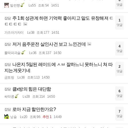
0
댓글
빌런쨩
Lv.55
조회 54
14:51
주 1회 성관계 하면 기억력 좋아지고 말도 유창해져 ㄷ
잡담
1
ㄷㄷㄷㄷ
댓글
가즈아가자미
Lv.38
조회 177
14:51
저거 음주운전 살인사건 보고 느낀건데
잡담
4
댓글
틀딱파괴술
Lv.36
조회 137
14:50
나온지 5일된 레이드에 ㅅㅂ 잘하느니 못하느니 쳐 따
잡담
2
지는게웃기네
댓글
금툐링
Lv.36
조회 113
14:50
클x방의 힘은 대단함
잡담
6
댓글
싸악콩
Lv.28
조회 214
14:50
로아 지금 할만한가요?
잡담
7
댓글
닢슬
Lv.20
조회 96
추천 1
14:49