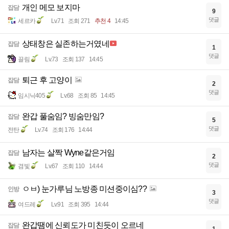
개인 메모 보지마
잡담
9
댓글
세르카
Lv.71
조회 271
추천 4
14:45
상태창은 실존하는거였네
잡담
1
댓글
끌림
Lv.73
조회 137
14:45
퇴근 후 고양이
잡담
2
댓글
임시닉405
Lv.68
조회 85
14:45
완갑 풀숨임? 빙숨만임?
잡담
5
댓글
전탄
Lv.74
조회 176
14:44
남자는 살짝 Wyne같은거임
잡담
2
댓글
겸빛
Lv.67
조회 110
14:44
ㅇㅂ) 눈가루님 노방종 미션중이심??
인방
3
댓글
여드레
Lv.91
조회 395
14:44
완갑땜에 신뢰도가 미친듯이 오르네
잡담