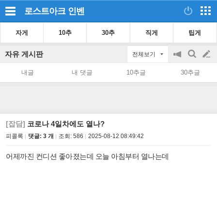
로스트아크
인벤
자게
10추
30추
직게
팁게
자유 게시판
전체보기
공
검
글
지
색
내글
내 댓글
10추글
30추글
on/off
쓰
기
[잡담]
코로나 4일차에도 열나?
피콜록
댓글: 3 개
조회:
586
2025-08-12 08:49:42
어제까진 컨디션 좋아졌는데 오늘 아침부터 열나는데