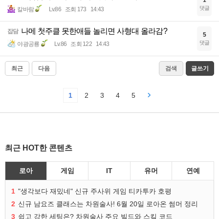
1
댓글
칼바람
Lv.86
조회 173
14:43
나메 첫주클 못한애들 놀리면 사형대 올라감?
잡담
5
댓글
야광공룡
Lv.86
조회 122
14:43
최근
다음
검색
글쓰기
1
2
3
4
5
최근 HOT한 콘텐츠
로아
게임
IT
유머
연예
1
"생각보다 재밌네" 신규 주사위 게임 티카투카 호평
2
신규 남요즈 클래스는 차원술사! 6월 20일 로아온 썸머 정리
3
쉽고 강한 세팅은? 차원술사 주요 빌드와 스킬 코드