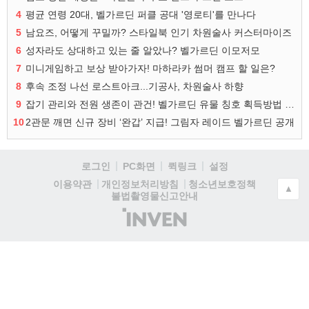
4
평균 연령 20대, 벨가르딘 퍼클 공대 '영로티'를 만나다
5
남요즈, 어떻게 꾸밀까? 스타일북 인기 차원술사 커스터마이즈
6
성자라도 상대하고 있는 줄 알았나? 벨가르딘 이모저모
7
미니게임하고 보상 받아가자! 마하라카 썸머 캠프 할 일은?
8
후속 조정 나선 로스트아크...기공사, 차원술사 하향
9
잡기 관리와 전원 생존이 관건! 벨가르딘 유물 칭호 획득방법 정리
10
2관문 깨면 신규 장비 ‘완갑’ 지급! 그림자 레이드 벨가르딘 공개
로그인
PC화면
퀵링크
설정
청소년보호정책
이용약관
개인정보처리방침
▲
불법촬영물신고안내
(주)
인
벤