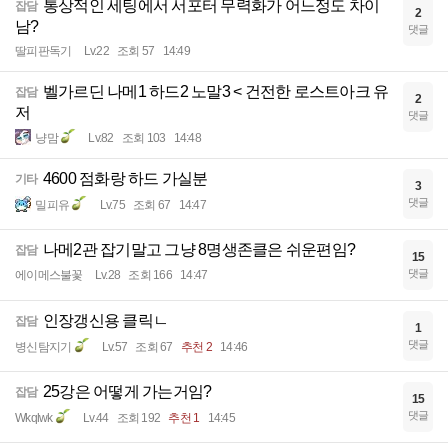
통상적인 세팅에서 서포터 무력화가 어느정도 차이
잡담
2
남?
댓글
딸피판독기
Lv.22
조회 57
14:49
벨가르딘 나메1 하드2 노말3 < 건전한 로스트아크 유
잡담
2
저
댓글
냥맘
Lv.82
조회 103
14:48
4600 점화랑 하드 가실분
기타
3
댓글
밀피유
Lv.75
조회 67
14:47
나메2관 잡기말고 그냥 8명생존클은 쉬운편임?
잡담
15
댓글
에이메스불꽃
Lv.28
조회 166
14:47
인장갱신용 클릭ㄴ
잡담
1
댓글
병신탐지기
Lv.57
조회 67
추천 2
14:46
25강은 어떻게 가는거임?
잡담
15
댓글
Wkqlwk
Lv.44
조회 192
추천 1
14:45