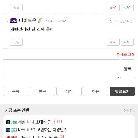
답글
0
0
네이트온
25-08-12 08:52
신고
|
공감 확인
세번걸리면 난 진짜 울어
답글
0
0
새로고침
등록
목록
본문
이전
다음
댓글보기
지금 뜨는 인벤
더보기+
[4]
룩삼 니니 초대석 안내
정보
마크 RPG 고민하는 이경민?
클립
[2]
코드 하나 더 추가 된 듯
이환