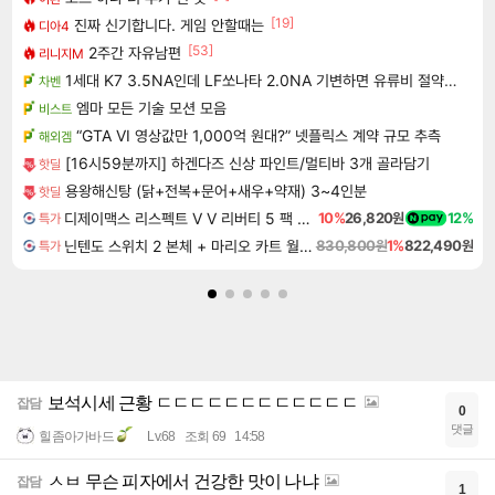
[19]
진짜 신기합니다. 게임 안할때는
디아4
[53]
2주간 자유남편
리니지M
1세대 K7 3.5NA인데 LF쏘나타 2.0NA 기변하면 유류비 절약이 얼마나 될까요..?
차벤
엠마 모든 기술 모션 모음
비스트
“GTA VI 영상값만 1,000억 원대?” 넷플릭스 계약 규모 추측
해외겜
[16시59분까지] 하겐다즈 신상 파인트/멀티바 3개 골라담기
핫딜
용왕해신탕 (닭+전복+문어+새우+약재) 3~4인분
핫딜
디제이맥스 리스펙트 V V 리버티 5 팩 DJMAX RESPECT V V Liberty 5 Pack DLC
10%
26,820원
12%
특가
닌텐도 스위치 2 본체 + 마리오 카트 월드 + 슈퍼 마리오 파티 잼버리 닌텐도 스위치 2 에디션 + 잼버리 TV 번들
830,800원
1%
822,490원
특가
보석시세 근황 ㄷㄷㄷㄷㄷㄷㄷㄷㄷㄷㄷㄷ
잡담
0
댓글
힐좀아가바드
Lv.68
조회 69
14:58
ㅅㅂ 무슨 피자에서 건강한 맛이 나냐
잡담
1