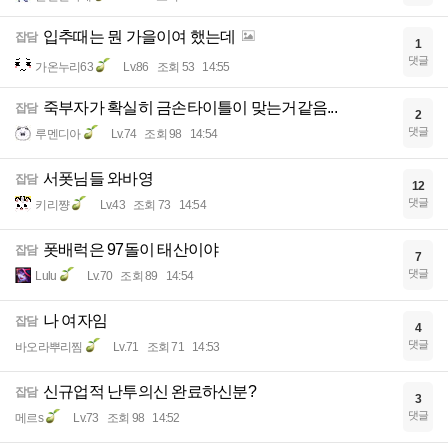
입추때는 뭔 가을이여 했는데
잡담
1
댓글
가온누리63
Lv.86
조회 53
14:55
죽부자가 확실히 금손타이틀이 맞는거같음...
잡담
2
댓글
루멘디아
Lv.74
조회 98
14:54
서폿님들 와바영
잡담
12
댓글
키리쨩
Lv.43
조회 73
14:54
폿배럭은 97돌이 태산이야
잡담
7
댓글
Lulu
Lv.70
조회 89
14:54
나 여자임
잡담
4
댓글
바오라뿌리찜
Lv.71
조회 71
14:53
신규업적 난투의신 완료하신분?
잡담
3
댓글
메르s
Lv.73
조회 98
14:52