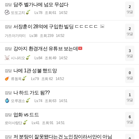
담주 벨가나메 넘모 무섭다
잡담
2
댓글
또또고치
Lv.78
조회 61
14:52
서장훈이 28억에 구입한 빌딩 ㄷㄷㄷㄷㄷ
잡담
2
댓글
가즈아가자미
Lv.38
조회 239
14:52
강아지 환경개선 유튜브 보는데
잡담
3
댓글
시나리오
Lv.84
조회 49
14:52
나메 1관 성불 했드앙
잡담
0
댓글
류동옥
Lv.79
조회 62
14:52
나 하드 가도 됨??
잡담
1
댓글
모루겠소
Lv.74
조회 63
14:51
업화 vs 드드
잡담
6
댓글
로아사랑단
Lv.41
조회 91
14:51
저 분탕이 잘못됐다는건 노인장이라서만이 아님
잡담