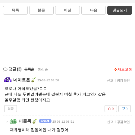
목록
본문
이전
다음
댓글쓰기
댓글
(3)
등록순
|
최신순
새로고침
네이트온
25-08-12 08:50
신고
|
공감 확인
코로나 아직도있음?ㄷㄷ
근데 나도 두번걸려봤는데 걸린지 며칠 후가 피크인거같음
일주일쯤 되면 괜찮아지고
답글
0
0
피콜록
25-08-12 08:51
신고
|
공감 확인
재유행이래 집돌이인 내가 걸렸어