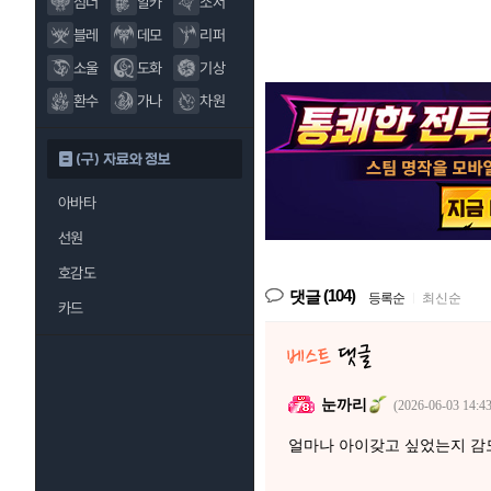
섬너
알카
소서
블레
데모
리퍼
소울
도화
기상
환수
가나
차원
(구) 자료와 정보
아바타
선원
호감도
(104)
댓글
등록순
|
최신순
카드
눈까리
(2026-06-03 14:43
얼마나 아이갖고 싶었는지 감도