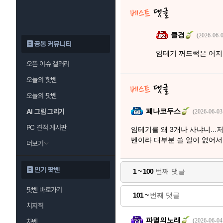
클경
(2026-06-0
공통 커뮤니티
임테기 꺼드럭은 어
오픈 이슈 갤러리
오늘의 핫벤
오늘의 팟벤
페나코두스
AI 그림 그리기
(2026-06-03
PC 견적 게시판
임테기를 왜 3개나 사냐니...
벤이라 대부분 쓸 일이 없어서
더보기
인기 팟벤
1 ~ 100
번째 댓글
팟벤 바로가기
101 ~
번째 댓글
치지직
파멸의노래
(2026-06-04
차벤