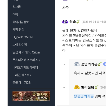
걸그룹
와추
여행
창술
해외게임정보
(2026-06-04 11:46:2
게임 영상
올해 뭔가 있긴한가보네
와이프 9월출산예정 / 와이프절
HyperX OMEN
+ 스트리머들 임신소식도 많
브이 라이징
축하해 ~ 난 와이프가 즐길
라
일곱 개의 대죄: Origin
몬스터헌터 스토리즈3
공명의기운
바이오하자드 레퀴엠
혹시나 잘못되면 자책할
드래곤 퀘스트7
풋볼 매니저26
환각설탕
(2026
@공명의기운
맞아 