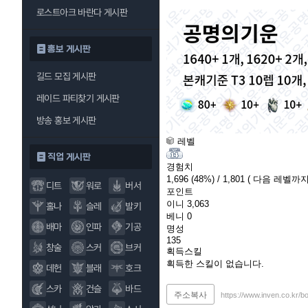
로스트아크 바란다 게시판
홍보 게시판
길드 모집 게시판
레이드 파티찾기 게시판
방송 홍보 게시판
레벨
직업 게시판
경험치
1,696
(48%)
/ 1,801
( 다음 레벨까지 
디트
워로
버서
포인트
이니
3,063
홀나
슬레
발키
베니
0
배마
인파
기공
명성
135
창술
스커
브커
획득스킬
획득한 스킬이 없습니다.
데헌
블래
호크
스카
건슬
바드
주소복사
https://www.inven.co.kr/b