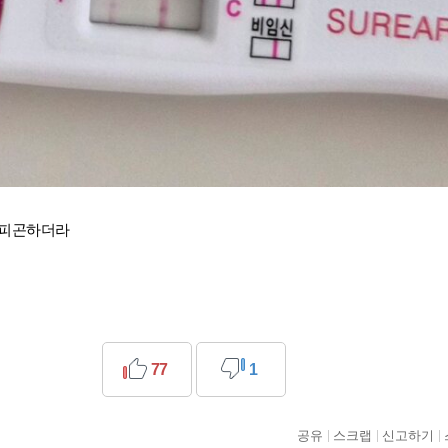
 피곤하더라
77
1
공유
스크랩
신고하기