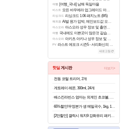
[여행_국내] 남해 독일마을
여행
모든 바우에라 업그레이드 아이템 획득 위치 공략 (89개)
비스트
리싱크드 1.06 패치노트 (8/5)
리싱크드
AI발 원가 압박, 메인보드값 오르나
해외겜
아스오라 성우 정보 및 출연작 모음
아스오라
국내에도 이쁜곳이 많은것 같습니다
여행
아키츠 아키나 성우 정보 및 주요 필모
아스오라
라스트 에포크 시즌5 - 서리화신의 분노 티저
PV
새로고침
핫딜
게시판
더보기+
전동 코털 트리머, 2개
게토레이 레몬, 300ml, 24개
배스킨라빈스 엄마는 외계인 초코볼, 32g, 6개입, 2개
65%할인!우정본가 생 메밀국수, 1kg, 1팩 + 시원한 메밀장, 40g, 6개
[2만할인] 갤럭시 워치9 강화유리 패키지 크림, 40mm, 블루투스