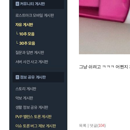
커뮤니티 게시판
로스트아크 모바일 게시판
자유 게시판
└
10추 모음
└
30추 모음
질문과 답변 게시판
서버 사건 사고 게시판
그냥 쉬려고 ㅋㅋㅋ 어쩐지
정보 공유 게시판
스토리 게시판
악보 게시판
생활 정보 공유 게시판
PVP 밸런스 토론 게시판
목록
|
댓글(
104
)
이슈 토론 버그 제보 게시판