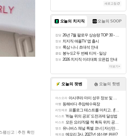
새로고침
오늘의 치지직
오늘의 SOOP
26년 7월 팔로우 상승량 TOP 30 - 월간 치지직
잡담
치지직 애플TV 앱 출시
정보
룩삼 니니 초대석 안내
정보
봉누도2 두 번째 티저 - 일상
클립
2026 치지직 이리대회 오픈컵 안내
정보
더보기+
오늘의 팟벤
오늘의 핫벤
아사쿠라 마이 성우 정보 및 주요 필모
아스오라
동해바다 추암해수욕장
여행
프롤로그 테스트를 마치고.. (feat. 리아)
리밋제로
'하늘 위의 공포' 도전과제 달성법
비스트
모든 요리/작물 책 획득 위치 공략 (36개) - 미식가 도전과제
비스트
유니버스 채널 특별 코너 | 자신만의 스타일
명조
스팸신고
추천 확인
메모리 3사, 2027년 생산분 완판?
해외겜