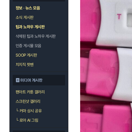
정보 · 뉴스 모음
소식 게시판
팁과 노하우 게시판
삭제된 팁과 노하우 게시판
인증 게시물 모음
SOOP 게시판
치지직 팟벤
미디어 게시판
팬아트 카툰 갤러리
스크린샷 갤러리
└
커마 상시 공유
└
로아 AI 그림