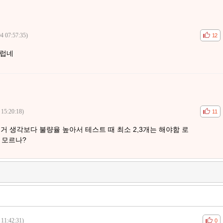
4 07:57:35)
공감
비공
12
지럽네
 15:20:18)
공감
비공
11
저거 생각보다 불량율 높아서 테스트 때 최소 2,3개는 해야함 로
 모르나?
 11:42:31)
공감
비공
0