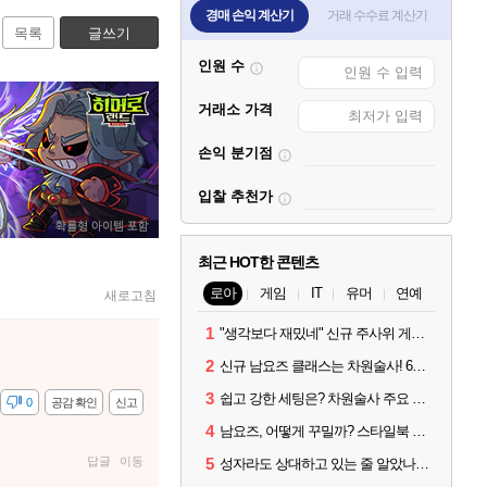
경매 손익 계산기
거래 수수료 계산기
목록
글쓰기
인원 수
거래소 가격
손익 분기점
입찰 추천가
최근 HOT한 콘텐츠
로아
게임
IT
유머
연예
새로고침
1
"생각보다 재밌네" 신규 주사위 게임 티카투카 호평
2
신규 남요즈 클래스는 차원술사! 6월 20일 로아온 썸머 정리
3
쉽고 강한 세팅은? 차원술사 주요 빌드와 스킬 코드
감
0
공감 확인
신고
4
남요즈, 어떻게 꾸밀까? 스타일북 인기 차원술사 커스터마이즈
답글
이동
5
성자라도 상대하고 있는 줄 알았나? 벨가르딘 이모저모