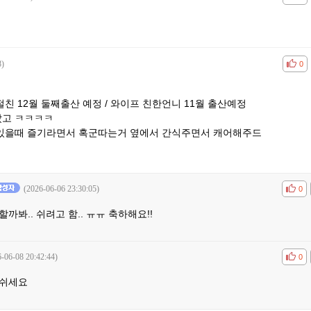
8)
공감
비공
0
친 12월 둘째출산 예정 / 와이프 친한언니 11월 출산예정
았고 ㅋㅋㅋㅋ
수있을때 즐기라면서 혹군따는거 옆에서 간식주면서 캐어해주드
(2026-06-06 23:30:05)
공감
비공
0
까봐.. 쉬려고 함.. ㅠㅠ 축하해요!!
-06-08 20:42:44)
공감
비공
0
푹쉬세요