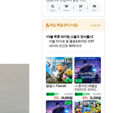
참가자 모집까지 남은 기간
11
08
10
06
Days
Hours
Min
Sec
게임 핫딜 (PC/스팀)
스토어+
귀무자: 검의 길 예약 판매 중!
10% 할인과
이니&베니 혜택까지!
인벤게임즈 8월 특별 할인!
드래곤소드: 어웨이크닝 입점!
문명 7 특별 할인!
마블 투혼 파이팅 소울즈 정식출시!
비스트 오브 리인카네이션 정식 출시!
커세어 코브 출시 기념 할인!
더 렐릭 퍼스트 가디언 정식 출시
베데스다 40주년 기념 할인 중!
캡콤 프렌차이즈 할인 진행 중!
캡콤 일부 상품 상시 할인
스타워즈 은하계 레이서
로블록스 기프트 카드 공식 입점
인기 퍼블리셔 모음!
스팀으로 만나는 드래곤소드!
조선&고려 DLC 출시 예정
마블 히어로 총 출동&화려한 격투!
게임프릭 신작 IP
해적'섬'을 발전시키자!
설화x하드코어 액션!
베데스다의 명작들을
몬헌, 바하 등 인기 IP를
몬헌 와일즈 & 드래곤즈 도그마2
인벤게임즈에서 10% 추가 적립
Robux를 가장 안전하고
최대 90% 할인가를 만나보세요!
네이버혜택과 함께 만나보세요!
50%할인&추가 적립까지!
네이버 포인트 혜택까지!
네이버 혜택가와 함께 예약하세요!
할인&네이버혜택으로 만나보세요!
네이버페이 혜택과 만나보세요!
40주년 프로모션으로 만나보세요!
할인가에 만나보세요!
일부 에디션 상시 할인!
혜택으로 예약 판매 중
편안하게 충전하세요
팰월드 Palworld
나 혼자만 레벨업
어라이즈 오버드라
이브 디럭스 에디션
5%
32,000
3,000
52,000
Solo Leveling Arise
25%
24,000원
40%
31,200원
Overdrive Deluxe Edi
tion