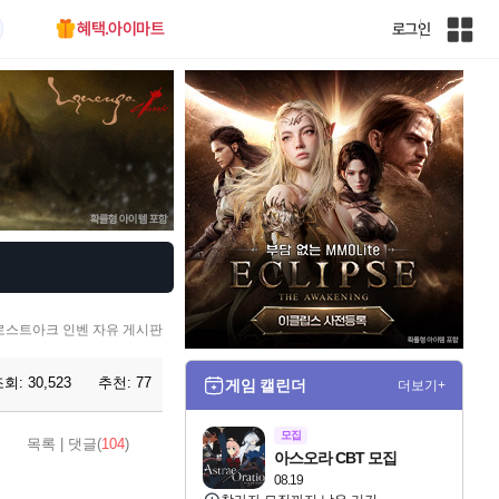
혜택.아이마트
로그인
인
벤
전
체
사
이
트
맵
로스트아크 인벤 자유 게시판
조회:
30,523
추천:
77
게임 캘린더
더보기+
모집
목록
|
댓글(
104
)
아스오라 CBT 모집
08.19