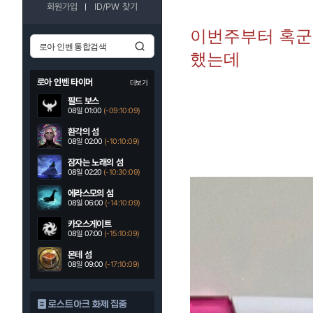
회원가입
ID/PW 찾기
이번주부터 혹군
했는데
로아 인벤 타이머
더보기
필드 보스
08일 01:00
(-09:10:07)
환각의 섬
08일 02:00
(-10:10:07)
잠자는 노래의 섬
08일 02:20
(-10:30:07)
에라스모의 섬
08일 06:00
(-14:10:07)
카오스게이트
08일 07:00
(-15:10:07)
몬테 섬
08일 09:00
(-17:10:07)
로스트아크 화제 집중