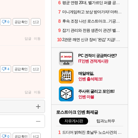
6
평균 연령 20대, 벨가르딘 퍼클 공대 '영로티'를 만나다
7
미니게임하고 보상 받아가자! 마하라카 썸머 캠프 할 일은?
8
후속 조정 나선 로스트아크...기공사, 차원술사 하향
감
0
공감 확인
신고
9
잡기 관리와 전원 생존이 관건! 벨가르딘 유물 칭호 획득방법 정리
답글
이동
10
2관문 깨면 신규 장비 ‘완갑’ 지급! 그림자 레이드 벨가르딘 공개
PC 견적이 궁금하다면?
IT인벤 견적게시판
감
4
공감 확인
신고
매일매일,
인벤 출석체크!
주사위 굴리고 포인트!
답글
이동
인벤 마블
로스트아크 인벤 화제글
자유게시판
팁과노하우
1
드디어 밝혀진 호날두 노쇼사건의 진실 ㅁㅊㄷㄷㄷㄷ
감
0
공감 확인
신고