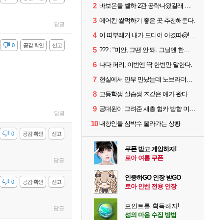
2
바보온돌 벨하 2관 공략나왔길래 보는데
3
에어컨 쌀먹하기 좋은 곳 추천해준다.
답글
4
이 띠부레거 내가 드디어 이겼따@!@#@@!!@!!!!!!!!!!!!!!!!!
감
0
공감 확인
신고
5
??? : "미안, 그땐 안 돼. 그날엔 한국에 가야 해."
6
나다 퍼리, 이번엔 딱 한번만 말한다.
7
현실에서 깐부 만났는데 노브라더라....
8
고등학생 실습생 ㅈ같은 애가 왔다...
9
공대원이 그려준 새총 협카 방향 미리 아는법
답글
10
내향인들 심박수 올라가는 상황
감
0
공감 확인
신고
쿠폰 받고 게임하자!
로아 여름 쿠폰
답글
인증하GO 인장 받GO
감
0
공감 확인
신고
로아 인벤 전용 인장
포인트를 획득하자!
답글
섬의 마음 수집 방법