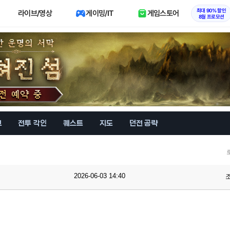
최대 90% 할인
라이브/영상
게이밍/IT
게임스토어
8월 프로모션
브
전투 각인
퀘스트
지도
던전 공략
2026-06-03 14:40