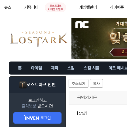
로스트아크
뉴스
커뮤니티
게임캘린더
게이머존
기대평 이벤트
홈
아이템
제작
스킬
스킬 시뮬
아크 패시
주소보기
복사
로스트아크 인벤
공명의기운
로그인하고
출석보상
받으세요!
[잡담]
로그인