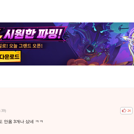
:39)
공감
비공
24
 안옴 3개나 샀네 ㅋㅋ