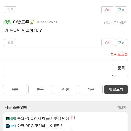
답글
0
0
야밤도주
26-06-04 09:28
신고
|
공감 확인
와 누골만 만골이야..?
답글
0
0
새로고침
등록
목록
본문
이전
다음
댓글보기
지금 뜨는 인벤
더보기+
[1]
풍월량) 놀래서 헤드셋 벗어 던짐
클립
마크 RPG 고민하는 이경민?
클립