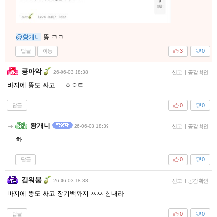
@황개니
똥 ㅋㅋ
답글
이동
3
0
킁아악
26-06-03 18:38
신고
|
공감 확인
바지에 똥도 싸고... ㅎㅇㅌ...
답글
0
0
황개니
26-06-03 18:39
신고
|
공감 확인
하...
답글
0
0
김워붕
26-06-03 18:38
신고
|
공감 확인
바지에 똥도 싸고 장기백까지 ㅉㅉ 힘내라
답글
0
0