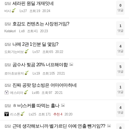
세라핀 원딜 개재밋네
잡담
0
댓글
바사
Lv.27
조회 19
20:24
호감도 컨텐츠는 사장된거임?
잡담
1
댓글
Katakuri
Lv.8
조회 41
20:23
나메 2관 1인분 딜 몇임?
잡담
4
댓글
도화가는바보
Lv.57
조회 65
20:22
곰수사 찢곰 20% 너프해야함
잡담
5
댓글
로아초보유저
Lv.19
조회 105
20:21
진짜 공팟 망소빙은 어마어마하네
잡담
1
댓글
에스리아
Lv.85
조회 97
20:21
ㅎㅂ)스커를 따먹는 홀나
잡담
4
댓글
리스톤
Lv.25
조회 171
추천 4
20:20
근데 생각해보니까 벨가르딘 아예 연출 뺀거임??
잡담
0