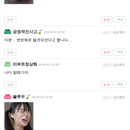
답글
0
0
긍정적인사고
26-06-03 18:52
신고
|
공감 확인
이분.. 변싼체로 발견되셧다고 합니다...
답글
0
0
리부트정상화
26-06-03 18:58
신고
|
공감 확인
나다 띱때기야
답글
0
0
블루우
26-06-03 19:00
신고
|
공감 확인