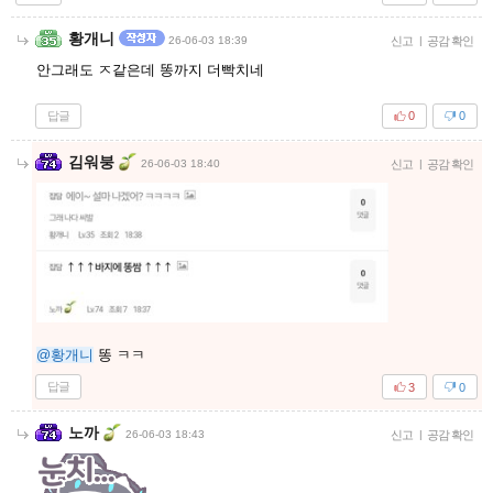
황개니
26-06-03 18:39
신고
|
공감 확인
안그래도 ㅈ같은데 똥까지 더빡치네
답글
0
0
김워붕
26-06-03 18:40
신고
|
공감 확인
@황개니
똥 ㅋㅋ
답글
3
0
노까
26-06-03 18:43
신고
|
공감 확인