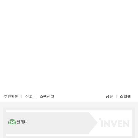
추천확인
신고
스팸신고
공유
스크랩
황개니