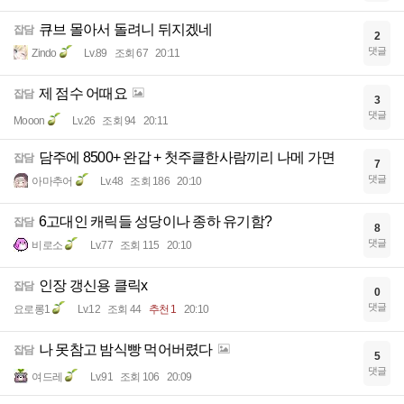
큐브 몰아서 돌려니 뒤지겠네
잡담
2
댓글
Zindo
Lv.89
조회 67
20:11
제 점수 어때요
잡담
3
댓글
Mooon
Lv.26
조회 94
20:11
담주에 8500+ 완갑 + 첫주클한사람끼리 나메 가면
잡담
7
댓글
아마추어
Lv.48
조회 186
20:10
6고대인 캐릭들 성당이나 종하 유기함?
잡담
8
댓글
비로소
Lv.77
조회 115
20:10
인장 갱신용 클릭x
잡담
0
댓글
요로롱1
Lv.12
조회 44
추천 1
20:10
나 못참고 밤식빵 먹어버렸다
잡담
5
댓글
여드레
Lv.91
조회 106
20:09