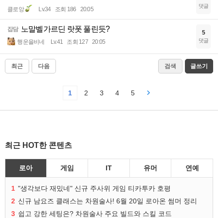
댓글
클로앙
Lv.34
조회 186
20:05
노말벨가르딘 랏폿 풀린듯?
잡담
5
댓글
행운을비네
Lv.41
조회 127
20:05
최근
다음
검색
글쓰기
1
2
3
4
5
최근 HOT한 콘텐츠
로아
게임
IT
유머
연예
1
"생각보다 재밌네" 신규 주사위 게임 티카투카 호평
2
신규 남요즈 클래스는 차원술사! 6월 20일 로아온 썸머 정리
3
쉽고 강한 세팅은? 차원술사 주요 빌드와 스킬 코드