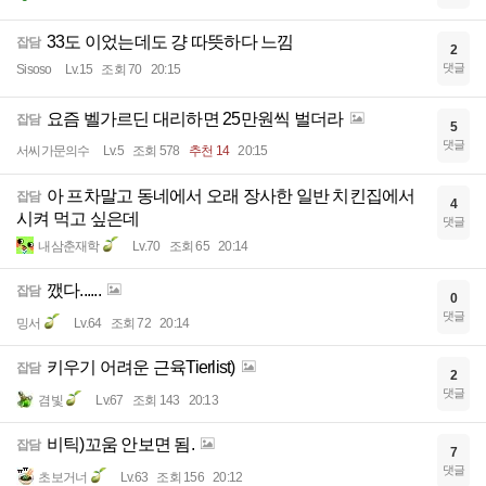
33도 이었는데도 걍 따뜻하다 느낌
잡담
2
댓글
Sisoso
Lv.15
조회 70
20:15
요즘 벨가르딘 대리하면 25만원씩 벌더라
잡담
5
댓글
서씨가문의수
Lv.5
조회 578
추천 14
20:15
아 프차말고 동네에서 오래 장사한 일반 치킨집에서
잡담
4
시켜 먹고 싶은데
댓글
내삼춘재학
Lv.70
조회 65
20:14
깼다......
잡담
0
댓글
밍서
Lv.64
조회 72
20:14
키우기 어려운 근육Tierlist)
잡담
2
댓글
겸빛
Lv.67
조회 143
20:13
비틱)꼬움 안보면 됨.
잡담
7
댓글
초보거너
Lv.63
조회 156
20:12