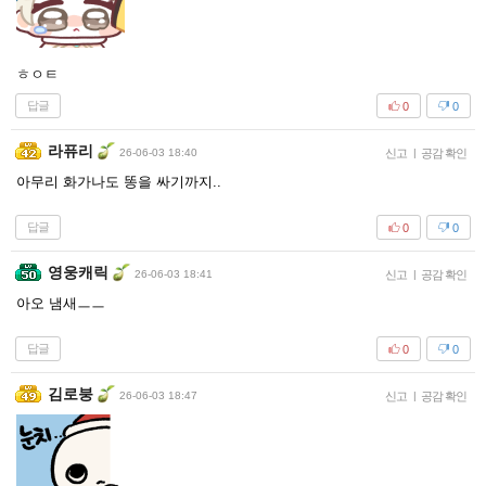
ㅎㅇㅌ
답글
0
0
라퓨리
26-06-03 18:40
신고
|
공감 확인
아무리 화가나도 똥을 싸기까지..
답글
0
0
영웅캐릭
26-06-03 18:41
신고
|
공감 확인
아오 냄새ㅡㅡ
답글
0
0
김로붕
26-06-03 18:47
신고
|
공감 확인