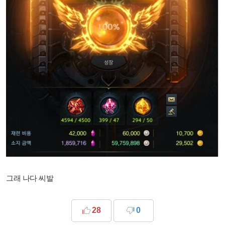
그래 나다 씨발
28
0