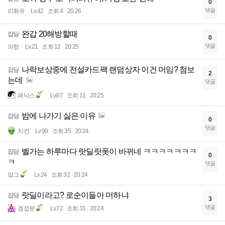
0
댓글
리화유
Lv.42
조회 4
20:26
완갑 20해방할때
잡담
0
댓글
와항
Lv.21
조회 12
20:25
나락보상중에 전설카드팩 랜덤상자 이건 머임? 첨보
잡담
2
는데
댓글
페닉스
Lv.87
조회 11
20:25
밤에 나가기 싫은 이유
잡담
0
댓글
치킨
Lv.99
조회 35
20:24
벨가는 하루마다 랏딜랏폿이 바뀌네 ㅋㅋㅋㅋㅋㅋㅋ
잡담
0
ㅋ
댓글
앜그
Lv.24
조회 32
20:24
랏딜이라고? 로순이들아 머하냐
잡담
3
댓글
겜접분
Lv.72
조회 31
20:24