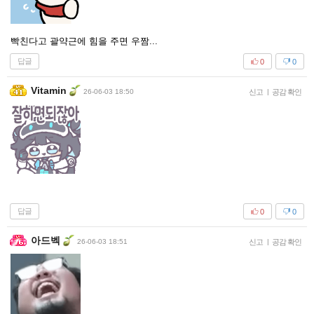
빡친다고 괄약근에 힘을 주면 우짬...
답글
0
0
Vitamin
26-06-03 18:50
신고
|
공감 확인
답글
0
0
아드벡
26-06-03 18:51
신고
|
공감 확인