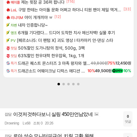
[116]
제논 윗잠 공 36퍼 팝니다
메이플
[33]
구맘 한테는 아이돌 문화 어쩌고 하더니 티원 팬이 제일 역겨움 그냥
LoL
[12]
야이 개개끼야 ㅠ
리니지M
내차 인증합니당~
차벤
6개월 기다렸다… 드디어 도착한 치사 메신저백! 실물 후기
명조
[페르소나5: 더 팬텀 X] 괴도 영상 l 타카마키 안·댄싱 스타
PV
50%할인 도가니탕의 정석, 500g, 3팩
핫딜
63%할인 한우대학 한우잡육, 1kg, 1개
핫딜
드래곤 퀘스트 몬스터즈 3 마족 왕자와 엘프의 여행 Dragon Quest Monsters The Dark Prince
49,800원
75%
12,450원
특가
드래곤소드 어웨이크닝 디럭스 에디션 DragonSword Awakening Deluxe Edition
10%
49,500원
10%
특가
이것저것하다보니 실링 450만언남았네
잡담
0
댓글
Drowning
Lv.68
조회 0
20:26
로아 성수 모니터피규어, 키링 교환 원해
잡담