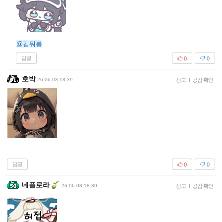
@김워붕
답글
0
0
호박
26-06-03 18:39
신고
|
공감 확인
답글
0
0
네플로라
26-06-03 18:39
신고
|
공감 확인