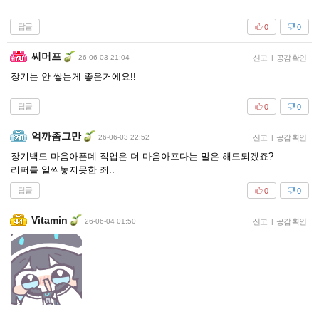
답글
0
0
씨머프
26-06-03 21:04
신고
|
공감 확인
장기는 안 쌓는게 좋은거에요!!
답글
0
0
억까좀그만
26-06-03 22:52
신고
|
공감 확인
장기백도 마음아픈데 직업은 더 마음아프다는 말은 해도되겠죠?
리퍼를 일찍놓지못한 죄..
답글
0
0
Vitamin
26-06-04 01:50
신고
|
공감 확인