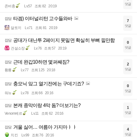
댓글
존버충
Lv.57
조회 82
20:19
타겜) 이터널리턴 고수들와바
잡담
7
댓글
달토끼
Lv.71
조회 81
20:19
공대가 대난투 2페이지 못밀면 확실히 부뼈 낄만함
잡담
0
댓글
건설소장
Lv.76
조회 57
20:19
근데 완갑10하면 몇퍼쌔짐?
잡담
2
댓글
황룡
Lv.77
조회 125
20:18
충모닉 앜그 열기전에는 구데기죠?
잡담
0
댓글
워뉴
Lv.78
조회 66
20:16
본캐 종막이랑 4막 돔? 더보기는?
잡담
1
댓글
Venom베르
Lv.11
조회 62
20:16
겨울 싫어… 여름아 가지마ㅏㅏ
잡담
4
댓글
치킨
Lv.99
조회 76
20:16