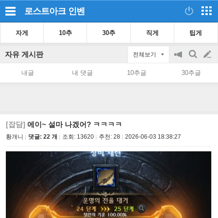
로스트아크
인벤
자게
10추
30추
직게
팁게
자유 게시판
전체보기
공
검
글
지
색
내글
내 댓글
10추글
30추글
on/off
쓰
기
[잡담]
에이~ 설마 나겠어? ㅋㅋㅋㅋ
황개니
댓글: 22 개
조회:
13620
추천:
28
2026-06-03 18:38:27