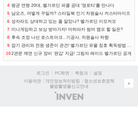
4
평균 연령 20대, 벨가르딘 퍼클 공대 '영로티'를 만나다
5
남요즈, 어떻게 꾸밀까? 스타일북 인기 차원술사 커스터마이즈
6
성자라도 상대하고 있는 줄 알았나? 벨가르딘 이모저모
7
미니게임하고 보상 받아가자! 마하라카 썸머 캠프 할 일은?
8
후속 조정 나선 로스트아크...기공사, 차원술사 하향
9
잡기 관리와 전원 생존이 관건! 벨가르딘 유물 칭호 획득방법 정리
10
2관문 깨면 신규 장비 ‘완갑’ 지급! 그림자 레이드 벨가르딘 공개
로그인
PC화면
퀵링크
설정
청소년보호정책
이용약관
개인정보처리방침
▲
불법촬영물신고안내
(주)
인
벤