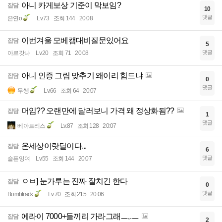
아니 카게보상 기준이 막보임?
잡담
10
댓글
은연o
Lv.73
조회 144
20:08
이번겨울 모베캠대비질문있어요
잡담
5
댓글
아르갓나
Lv.20
조회 71
20:08
아니 인증 그림 맞추기 왜이리 힘드냐
잡담
0
댓글
무쌩
Lv.66
조회 64
20:07
머임?? 오랜만에 달러보니 가격 왜 정상화됨??
잡담
1
댓글
베아트리스
Lv.87
조회 128
20:07
온세상이랏딜이다...
잡담
6
댓글
슬픈잉여
Lv.55
조회 144
20:07
ㅇㅂ] 눈가루는 진짜 잘치긴 한다
잡담
0
댓글
Bombtrack
Lv.70
조회 215
20:06
에라이 7000+들끼리 가라그래ㅡ,.ㅡ
잡담
2