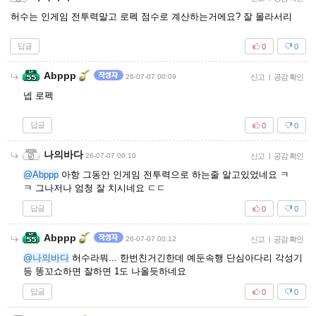
허수는 인게임 전투력말고 로펙 점수로 계산하는거에요? 잘 몰라서리
답글
0
0
Abppp
26-07-07 00:09
신고
|
공감 확인
넵 로펙
답글
0
0
나의바다
26-07-07 00:10
신고
|
공감 확인
@Abppp
아항 그동안 인게임 전투력으로 하는줄 알고있었네요 ㅋ
ㅋ 그나저나 엄청 잘 치시네요 ㄷㄷ
답글
0
0
Abppp
26-07-07 00:12
신고
|
공감 확인
@나의바다
허수라뭐... 한번친거긴한데 예둔속행 단심아다리 각성기
등 똥꼬쇼하면 잘하면 1도 나올듯하네요
답글
0
0