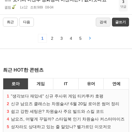
3
댓글
궯됩
Lv.12
조회 989
08-04
최근
다음
검색
글쓰기
1
2
3
4
5
최근 HOT한 콘텐츠
로아
게임
IT
유머
연예
1
"생각보다 재밌네" 신규 주사위 게임 티카투카 호평
2
신규 남요즈 클래스는 차원술사! 6월 20일 로아온 썸머 정리
3
쉽고 강한 세팅은? 차원술사 주요 빌드와 스킬 코드
4
남요즈, 어떻게 꾸밀까? 스타일북 인기 차원술사 커스터마이즈
5
성자라도 상대하고 있는 줄 알았나? 벨가르딘 이모저모