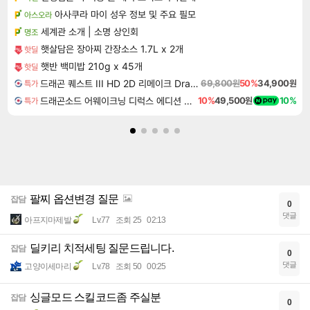
아사쿠라 마이 성우 정보 및 주요 필모
아스오라
세계관 소개 | 소명 상인회
명조
햇살담은 장아찌 간장소스 1.7L x 2개
핫딜
햇반 백미밥 210g x 45개
핫딜
드래곤 퀘스트 III HD 2D 리메이크 Dragon Quest III HD 2D Remake
69,800원
50%
34,900원
특가
드래곤소드 어웨이크닝 디럭스 에디션 DragonSword Awakening Deluxe Edition
10%
49,500원
10%
특가
팔찌 옵션변경 질문
잡담
0
댓글
아프지마제발
Lv.77
조회 25
02:13
딜키리 치적세팅 질문드립니다.
잡담
0
댓글
고양이세마리
Lv.78
조회 50
00:25
싱글모드 스킬코드좀 주실분
잡담
0