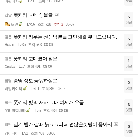
댓글
바람레자
Lv.31
조회 736
08-07
폿키리 나메 성불글
잡담
5
댓글
또린
Lv.56
조회 728
추천 3
08-07
폿키리 키우는 선생님분들 고민해결 부탁드립니다.
질문
5
댓글
Hoshii
Lv.35
조회 583
08-06
폿키리 고대코어 질문
질문
1
댓글
Cjusbz
Lv.7
조회 491
08-06
증명 정보 공유하실분
잡담
2
댓글
바알키이리
Lv.51
조회 380
08-06
폿키리 빛의 서사 고대 여세깨 유물
질문
3
댓글
우리딸힘내라
Lv.5
조회 434
08-06
딜키 벨가 갈때 늙크크라 피면많은셋팅이 좋아서
잡담
0
댓글
김이식어
Lv.2
조회 703
08-06