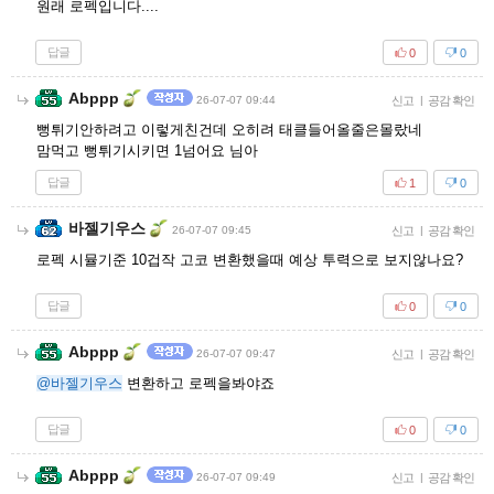
원래 로펙입니다....
답글
0
0
Abppp
26-07-07 09:44
신고
|
공감 확인
뻥튀기안하려고 이렇게친건데 오히려 태클들어올줄은몰랐네
맘먹고 뻥튀기시키면 1넘어요 님아
답글
1
0
바젤기우스
26-07-07 09:45
신고
|
공감 확인
로펙 시뮬기준 10겁작 고코 변환했을때 예상 투력으로 보지않나요?
답글
0
0
Abppp
26-07-07 09:47
신고
|
공감 확인
@바젤기우스
변환하고 로펙을봐야죠
답글
0
0
Abppp
26-07-07 09:49
신고
|
공감 확인