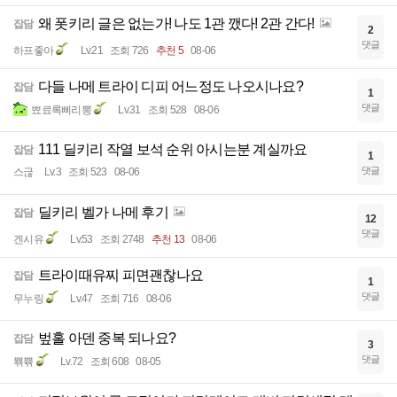
왜 폿키리 글은 없는가! 나도 1관 깼다! 2관 간다!
잡담
2
댓글
하프좋아
Lv.21
조회 726
추천 5
08-06
다들 나메 트라이 디피 어느정도 나오시나요?
잡담
1
댓글
뾰료록삐리뽕
Lv.31
조회 528
08-06
111 딜키리 작열 보석 순위 아시는분 계실까요
잡담
1
댓글
스귾
Lv.3
조회 523
08-06
딜키리 벨가 나메 후기
잡담
12
댓글
겐시유
Lv.53
조회 2748
추천 13
08-06
트라이때유찌 피면괜찮나요
잡담
1
댓글
무누링
Lv.47
조회 716
08-06
벞홀 아덴 중복 되나요?
잡담
3
댓글
뾲쀾
Lv.72
조회 608
08-05