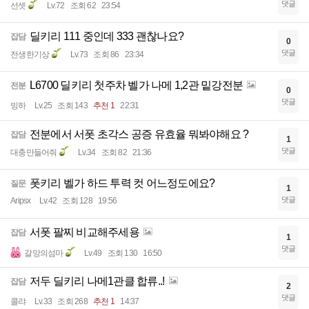
댓글
선셋
Lv.72
조회 62
23:54
딜키리 111 중인데 333 괜찮나요?
잡담
0
댓글
전생한기상
Lv.73
조회 86
23:34
L6700 딜키리 첫주차 벨가 나메 1,2관 밑강전분
전분
0
댓글
빙하
Lv.25
조회 143
추천 1
22:31
전분에서 서폿 초각스 공증 유효율 뭐봐야해요 ?
잡담
1
댓글
대충만들어줘
Lv.34
조회 82
21:36
폿키리 벨가 하드 투력 컷 어느정도에요?
질문
1
댓글
Aripsx
Lv.42
조회 128
19:56
서폿 팔찌 비교해주세용
잡담
1
댓글
갈망의섬마
Lv.49
조회 130
16:50
저두 딜키리 나메1관클 합류..!
잡담
2
댓글
콜랴
Lv.33
조회 268
추천 1
14:37