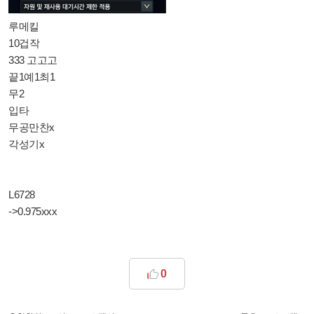
루메킬
10겁작
333 고고고
끝1예1최1
무2
입타
무공만찬x
각성기x
L6728
->0.975xxx
0