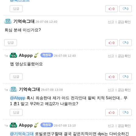
답글
0
0
기억속그대
26-07-08 12:40
신고
|
공감 확인
회심 분쇄 이신가요?
답글
0
0
Abppp
26-07-08 12:40
신고
|
공감 확인
옙 영상도올렸어요
답글
0
0
기억속그대
26-07-08 13:09
신고
|
공감 확인
@Abppp
혹시 죄송한대 제가 아드 전각인대 팔찌 치적 5퍼인대.. 무
1 혼1 말고 무2하고 예감2가 나을까요?
답글
0
0
Abppp
26-07-08 13:10
신고
|
공감 확인
@기억속그대
로빌로연구할때 결국 같은치적이면 dps는 다비슷하긴