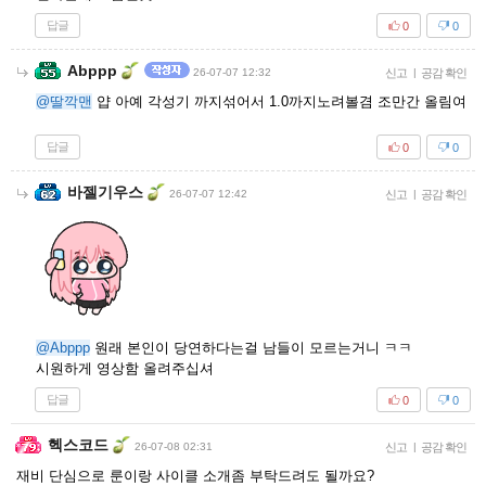
답글
0
0
Abppp
26-07-07 12:32
신고
|
공감 확인
@딸깍맨
얍 아예 각성기 까지섞어서 1.0까지노려볼겸 조만간 올림여
답글
0
0
바젤기우스
26-07-07 12:42
신고
|
공감 확인
@Abppp
원래 본인이 당연하다는걸 남들이 모르는거니 ㅋㅋ
시원하게 영상함 올려주십셔
답글
0
0
헥스코드
26-07-08 02:31
신고
|
공감 확인
재비 단심으로 룬이랑 사이클 소개좀 부탁드려도 될까요?