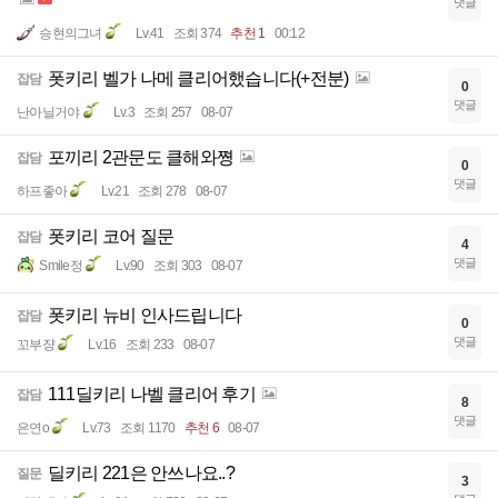
댓글
승현의그녀
Lv.41
조회 374
추천 1
00:12
폿키리 벨가 나메 클리어했습니다(+전분)
잡담
0
댓글
난아닐거야
Lv.3
조회 257
08-07
포끼리 2관문도 클해와쪙
잡담
0
댓글
하프좋아
Lv.21
조회 278
08-07
폿키리 코어 질문
잡담
4
댓글
Smile정
Lv.90
조회 303
08-07
폿키리 뉴비 인사드립니다
잡담
0
댓글
꼬부쟝
Lv.16
조회 233
08-07
111딜키리 나벨 클리어 후기
잡담
8
댓글
은연o
Lv.73
조회 1170
추천 6
08-07
딜키리 221은 안쓰나요..?
질문
3