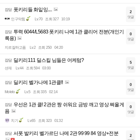
폿키리들 화잍잉....
잡담
2
댓글
인구막힘
Lv.70
조회 327
10:19
투력 6044/L5683 폿키리 나메 1관 클리어 전분(개인기
잡담
0
록용)
댓글
지르잘하고픔
Lv.2
조회 250
04:20
딜키리111 딜스킬 님들은 어케텀?
잡담
5
댓글
션재
Lv.44
조회 594
03:00
딜키리 벨가나메 1관클!!
잡담
0
댓글
Molelo
Lv.5
조회 335
02:14
우선은 1관 클! 2관은 짱 쉬워요 금방 깨고 영상 쪄올게
잡담
0
욤
댓글
치기
Lv.65
조회 323
01:32
서폿 발키리 벨가르딘 나메 2관 99 99 84 영상+전분
잡담
2