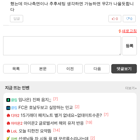
했는데 마나측면이나 추후세팅 생각하면 가능하면 무2가 나을듯합니
다
답글
0
0
새로고침
등록
목록
본문
이전
다음
댓글보기
지금 뜨는 인벤
더보기+
[7]
임나은) 진짜 음지;;
클립
[2]
FC온 호날두보고 실망하는 민교
클립
[7]
15기래더 패치노트 별거 없네요~없데이트수준?
디아2
[19]
아이온2 글로벌서버 해외 유저 반응
아이온2
[14]
오늘 티한전 요약뜸
LoL
[2]
선생님들 차 시동 끌 때 꾸르륵소리나는데
차벤