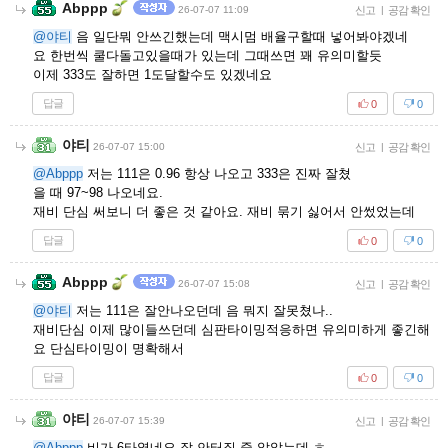
Abppp
26-07-07 11:09
신고
|
공감 확인
@야티
음 일단뭐 안쓰긴했는데 맥시멈 배율구할때 넣어봐야겠네
요 한번씩 쿨다돌고있을때가 있는데 그때쓰면 꽤 유의미할듯
이제 333도 잘하면 1도달할수도 있겠네요
답글
0
0
야티
26-07-07 15:00
신고
|
공감 확인
@Abppp
저는 111은 0.96 항상 나오고 333은 진짜 잘쳤
을 때 97~98 나오네요.
재비 단심 써보니 더 좋은 것 같아요. 재비 묶기 싫어서 안썼었는데
답글
0
0
Abppp
26-07-07 15:08
신고
|
공감 확인
@야티
저는 111은 잘안나오던데 음 뭐지 잘못쳤나..
재비단심 이제 많이들쓰던데 심판타이밍적응하면 유의미하게 좋긴해
요 단심타이밍이 명확해서
답글
0
0
야티
26-07-07 15:39
신고
|
공감 확인
@Abppp
비가 6타였네요 잘 안터질 줄 알았는데 ㅎ