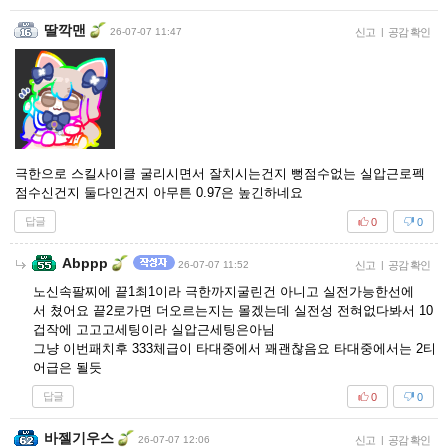
딸깍맨
26-07-07 11:47
신고
|
공감 확인
극한으로 스킬사이클 굴리시면서 잘치시는건지 뻥점수없는 실압근로펙
점수신건지 둘다인건지 아무튼 0.97은 높긴하네요
답글
0
0
Abppp
26-07-07 11:52
신고
|
공감 확인
노신속팔찌에 끝1최1이라 극한까지굴린건 아니고 실전가능한선에
서 쳤어요 끝2로가면 더오르는지는 몰겠는데 실전성 전혀없다봐서 10
겁작에 고고고세팅이라 실압근세팅은아님
그냥 이번패치후 333체급이 타대중에서 꽤괜찮음요 타대중에서는 2티
어급은 될듯
답글
0
0
바젤기우스
26-07-07 12:06
신고
|
공감 확인