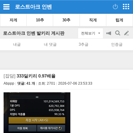
로스트아크
인벤
자게
10추
30추
직게
팁게
로스트아크 인벤 발키리 게시판
전체보기
공
검
글
지
색
내글
내 댓글
3추글
인증글
on/off
쓰
기
[잡담]
333딜키리 0.97배율
Abppp
댓글: 41 개
조회:
2701
2026-07-06 23:53:33