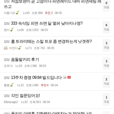
저점보완이 곧 고점이다 피면레이드 대비 피면세팅 레
잡담
0
쓰고
댓글
아힁가또
Lv.30
조회 999
추천 2
08-05
333 속삭임 피면 쓰면 딜 몇퍼 낮아지나영?
잡담
6
댓글
현이
Lv.66
조회 1053
08-05
흠 트라이때는 스킬 트포 좀 변경하는게 낫겟쥬?
잡담
3
댓글
아만다
Lv.71
조회 763
08-05
음돌발키리 후기
잡담
3
댓글
포푸야
Lv.19
조회 1396
08-05
13주차 증명 09:84 빌드입니다
잡담
2
댓글
뿅쾅
Lv.15
조회 1485
추천 4
08-04
각인 질문있어요!
잡담
1
댓글
Ellenpage2
Lv.20
조회 583
08-04
폿키리 아덴후 강화평타 아덴차는거 없어졋나요
잡담