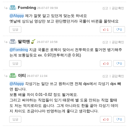
Forrdring
26-07-07 09:59
신고
|
공감 확인
@Abppp
제가 잘못 알고 있던게 맞는듯 하네요
옛날에 상드님 영상만 보고 판단했던거라 국룰이 바뀐줄 몰랏네요
답글
1
0
딸깍맨
26-07-07 10:58
신고
|
공감 확인
@Forrdring
지금 국룰은 로펙이 맞아서 전투력으로 할거면 병기해주
는게 보통일듯요 ex. 0.97(전투력기준 0.91)
답글
0
0
야티
26-07-07 11:04
신고
|
공감 확인
@Abppp
각성기는 일단 쓰고 원하시면 전체 dps에서 각성기 dps 빼
면 됩니다.
보통 배율 차이 0.01~0.02 정도 될거예요.
그리고 써야하는 직업들이 있기 때문에 별 도움 안되는 직업 할때
도 저는 억지로라도 씁니다. 그게 아니라도 한돌 끝마 각성기 데미
지 차이도 조금이나마 반영하는게 좋다고 생각합니다.
답글
0
0