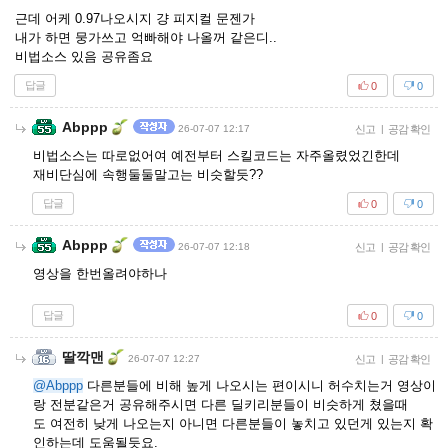
근데 어케 0.97나오시지 걍 피지컬 문젠가
내가 하면 뭉가쓰고 억빠해야 나올꺼 같은디..
비법소스 있음 공유좀요
답글
0
0
Abppp
26-07-07 12:17
신고
|
공감 확인
비법소스는 따로없어여 예전부터 스킬코드는 자주올렸었긴한데
재비단심에 속행둘둘말고는 비슷할듯??
답글
0
0
Abppp
26-07-07 12:18
신고
|
공감 확인
영상을 한번올려야하나
답글
0
0
딸깍맨
26-07-07 12:27
신고
|
공감 확인
@Abppp
다른분들에 비해 높게 나오시는 편이시니 허수치는거 영상이
랑 전분같은거 공유해주시면 다른 딜키리분들이 비슷하게 쳤을때
도 여전히 낮게 나오는지 아니면 다른분들이 놓치고 있던게 있는지 확
인하는데 도움될듯요.