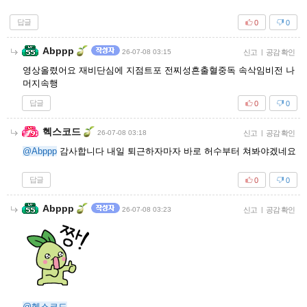
답글
0
0
Abppp
26-07-08 03:15
신고
|
공감 확인
영상올렸어요 재비단심에 지점트포 전찌성흔출혈중독 속삭임비전 나
머지속행
답글
0
0
헥스코드
26-07-08 03:18
신고
|
공감 확인
@Abppp
감사합니다 내일 퇴근하자마자 바로 허수부터 쳐봐야겠네요
답글
0
0
Abppp
26-07-08 03:23
신고
|
공감 확인
@헥스코드