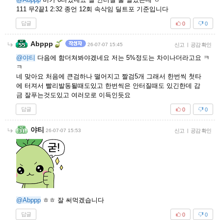
111 무2끝1 2:32 종언 12회 속삭임 딜트포 기준입니다
답글
0
0
Abppp
26-07-07 15:45
신고
|
공감 확인
@야티
다음에 함더쳐봐야겠네요 저는 5%정도는 차이나더라고요 ㅋ
ㅋ
네 맞아요 처음에 큰검하나 떨어지고 짤검5개 그래서 한번씩 첫타
에 터져서 빨리발동될때도있고 한번씩은 안터질때도 있긴한데 감
금 잘푸는것도있고 여러모로 이득인듯요
답글
0
0
야티
26-07-07 15:53
신고
|
공감 확인
@Abppp
ㅎㅎ 잘 써먹겠습니다
답글
0
0