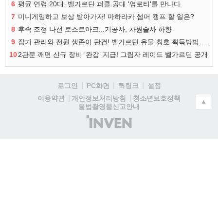
6
평균 연령 20대, 벨가르딘 퍼클 공대 '영로티'를 만나다
7
미니게임하고 보상 받아가자! 마하라카 썸머 캠프 할 일은?
8
후속 조정 나선 로스트아크...기공사, 차원술사 하향
9
잡기 관리와 전원 생존이 관건! 벨가르딘 유물 칭호 획득방법 정리
10
2관문 깨면 신규 장비 ‘완갑’ 지급! 그림자 레이드 벨가르딘 공개
로그인
PC화면
퀵링크
설정
청소년보호정책
이용약관
개인정보처리방침
▲
불법촬영물신고안내
(주)
인
벤