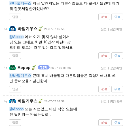
@바젤기우스
지금 알려져있는 다른직업들도 다 로펙시뮬인데 제가
뭐 잘못세팅한거있나요?
답글
0
0
바젤기우스
26-07-07 09:53
신고
|
공감 확인
@Abppp
아뇨 이게 맞지 않나 싶어서
걍 있는 그대로 치면 10겁작 아닌이상
오히려 오르는 경우 있는걸로 알아서요
답글
0
0
Abppp
26-07-07 09:56
신고
|
공감 확인
@바젤기우스
근데 혹시 배율잴때 다른직업들은 각성기쓰나요 쓰
면 좀더오를거같긴한데
답글
0
0
바젤기우스
26-07-07 09:58
신고
|
공감 확인
@Abppp
쓰는 직업있고 아닌 직업 있는데
전 딜키리는 안쓰는걸로..
답글
0
0