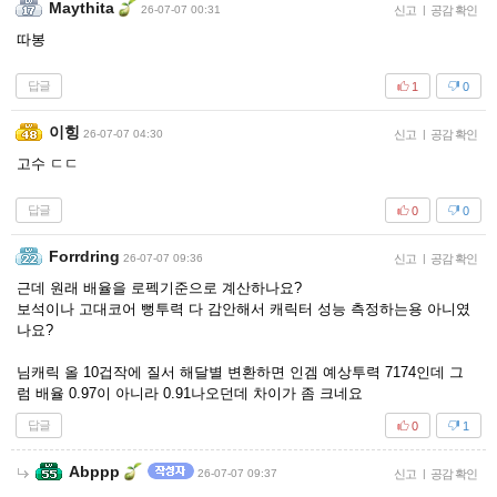
Maythita
26-07-07 00:31
신고
|
공감 확인
따봉
답글
1
0
이힝
26-07-07 04:30
신고
|
공감 확인
고수 ㄷㄷ
답글
0
0
Forrdring
26-07-07 09:36
신고
|
공감 확인
근데 원래 배율을 로펙기준으로 계산하나요?
보석이나 고대코어 뻥투력 다 감안해서 캐릭터 성능 측정하는용 아니였
나요?
님캐릭 올 10겁작에 질서 해달별 변환하면 인겜 예상투력 7174인데 그
럼 배율 0.97이 아니라 0.91나오던데 차이가 좀 크네요
답글
0
1
Abppp
26-07-07 09:37
신고
|
공감 확인