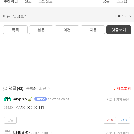
추천확인
신고
스팸신고
공유
스크랩
메뉴
인장보기
EXP 61%
목록
본문
이전
다음
댓글쓰기
댓글
(41)
등록순
|
최신순
새로고침
Abppp
26-07-07 00:04
신고
|
공감 확인
333>=222>>>>>>>111
답글
0
0
나의바다
26-07-07 00:08
신고
|
공감 확인